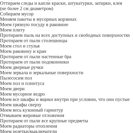
Оттираем следы и капли краски, штукатурки, затирки, клея
(не более 2 см диаметром)
Собираем мусор
Меняем пакеты в мусорных корзинах
Моем грязную посуду в раковине
Моем плиту
Протираем пыль на всех доступных и свободных поверхностях
Протираем от пыли столешницы
Моем стол и стулья
Моем раковину и кран
Протираем от пыли настенные бра
Протираем от пыли подоконники
Моем дверные ручки
Моем зеркала и зеркальные поверхности
Пылесосим пол
Моем пол и плинтуса
Моем двери
Моем мусорное ведро
Моем все шкафы и ящики внутри при условии, что они пустые
Моем шкафы сверху
Моем весь кухонный гарнитур
Отмываем жировые отложения
Протираем от пыли все крупные предметы
Моем радиаторы отопления
Моем розетки/выключатели