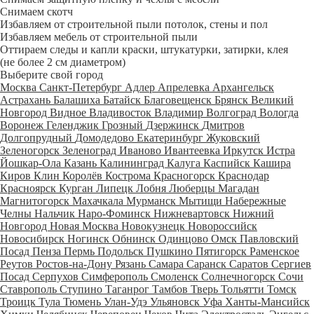
Снимаем скотч
Избавляем от строительной пыли потолок, стены и пол
Избавляем мебель от строительной пыли
Оттираем следы и капли краски, штукатурки, затирки, клея
(не более 2 см диаметром)
Выберите свой город
Москва
Санкт-Петербург
Адлер
Апрелевка
Архангельск
Астрахань
Балашиха
Батайск
Благовещенск
Брянск
Великий
Новгород
Видное
Владивосток
Владимир
Волгоград
Вологда
Воронеж
Геленджик
Грозный
Дзержинск
Дмитров
Долгопрудный
Домодедово
Екатеринбург
Жуковский
Зеленогорск
Зеленоград
Иваново
Ивантеевка
Иркутск
Истра
Йошкар-Ола
Казань
Калининград
Калуга
Каспийск
Кашира
Киров
Клин
Королёв
Кострома
Красногорск
Краснодар
Красноярск
Курган
Липецк
Лобня
Люберцы
Магадан
Магнитогорск
Махачкала
Мурманск
Мытищи
Набережные
Челны
Нальчик
Наро-Фоминск
Нижневартовск
Нижний
Новгород
Новая Москва
Новокузнецк
Новороссийск
Новосибирск
Ногинск
Обнинск
Одинцово
Омск
Павловский
Посад
Пенза
Пермь
Подольск
Пушкино
Пятигорск
Раменское
Реутов
Ростов-на-Дону
Рязань
Самара
Саранск
Саратов
Сергиев
Посад
Серпухов
Симферополь
Смоленск
Солнечногорск
Сочи
Ставрополь
Ступино
Таганрог
Тамбов
Тверь
Тольятти
Томск
Троицк
Тула
Тюмень
Улан-Удэ
Ульяновск
Уфа
Ханты-Мансийск