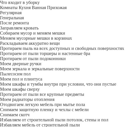
Что входит в уборку
Регу­лярная
Гене­ральная
После ремонта
Заправляем кровать
Собираем мусор и меняем мешки
Меняем мусорные мешки в корзинах
Раскладываем аккуратно вещи
Протираем пыль на всех доступных и свободных поверхностях
Протираем от пыли торшеры и настенные бра
Протираем от пыли подоконники
Моем дверные ручки
Моем зеркала и зеркальные поверхности
Пылесосим пол
Моем пол и плинтуса
Моем шкафы и тумбы внутри при условии, что они пустые
Моем шкафы сверху
Протираем от пыли все крупные предметы
Моем радиаторы отопления
Отодвигаем легкую мебель при мытье пола
Снимаем защитную пленку и чехлы с мебели
Снимаем скотч
Избавляем от строительной пыли потолок, стены и пол
Избавляем мебель от строительной пыли