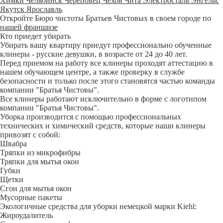
Химки
Челябинск
Череповец
Чехов
Чита
Электросталь
Энгельс
Якутск
Ярославль
Откройте Бюро чистоты Братьев Чистовых в своем городе по
нашей франшизе
Кто приедет убирать
Убирать вашу квартиру приедут профессионально обученные
клинеры - русские девушки, в возрасте от 24 до 40 лет.
Перед приемом на работу все клинеры проходят аттестацию в
нашем обучающем центре, а также проверку в службе
безопасности и только после этого становятся частью команды
компании "Братья Чистовы".
Все клинеры работают исключительно в форме с логотипом
компании "Братья Чистовы".
Уборка производится с помощью профессиональных
технических и химический средств, которые наши клинеры
привозят с собой:
Швабра
Тряпки из микрофибры
Тряпки для мытья окон
Губки
Щетки
Сгон для мытья окон
Мусорные пакеты
Экологичные средства для уборки немецкой марки Kiehl:
Жироудалитель