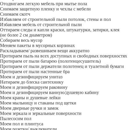
Отодвигаем легкую мебель при мытье пола
Снимаем защитную пленку и чехлы с мебели
Снимаем скотч
Избавляем от строительной пыли потолок, стены и пол
Избавляем мебель от строительной пыли
Оттираем следы и капли краски, штукатурки, затирки, клея
(не более 2 см диаметром)
Собираем весь мусор
Меняем пакеты в мусорных корзинах
Раскладываем/ развешиваем вещи аккуратно
Протираем пыль на всех доступных и свободных поверхностях
Протираем от пыли батарею (полотенцесушитель)
Протираем от пыли держатели полотенец и туалетной бумаги
Протираем от пыли настенные бра
Моем и дезинфицируем унитаз
Натираем до блеска сантехнику
Моем и дезинфицируем раковину
Моем и дезинфицируем ванную/душевую кабину
Моем краны и душевые лейки
Моем мыльницу и стаканы под щетки
Моем дверные ручки и замок
Моем зеркала и зеркальные поверхности
Пылесосим пол
Моем пол и плинтуса
Моем розетки/ выключатели