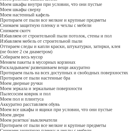
Моем шкафы внутри при условии, что они пустые
Моем шкафы сверху
Моем настенный кафель
Протираем от пыли все мелкие и крупные предметы
Снимаем защитную пленку и чехлы с мебели
Снимаем скотч
Избавляем от строительной пыли потолок, стены и пол
Избавляем мебель от строительной пыли
Оттираем следы и капли краски, штукатурки, затирки, клея
(не более 2 см диаметром)
Собираем весь мусор
Меняем пакеты в мусорных корзинах
Раскладываем/ развешиваем вещи аккуратно
Протираем пыль на всех доступных и свободных поверхностях
Протираем от пыли настенные бра
Моем дверные ручки
Моем зеркала и зеркальные поверхности
Пылесосим коврик и пол
Моем пол и плинтуса
Аккуратно расставляем обувь
Моем все шкафы и ящики при условии, что они пустые
Моем двери
Моем розетки/ выключатели
Протираем от пыли все мелкие и крупные предметы
Снимаем защитную пленку и чехлы с мебели