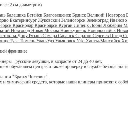
более 2 см диаметром)
ань
Балашиха
Батайск
Благовещенск
Брянск
Великий Новгород
дово
Екатеринбург
Жуковский
Зеленогорск
Зеленоград
Иваново
огорск
Краснодар
Красноярск
Курган
Липецк
Лобня
Люберцы
М
жний Новгород
Новая Москва
Новокузнецк
Новороссийск
Ново
остов-на-Дону
Рязань
Самара
Саранск
Саратов
Сергиев Посад
С
оицк
Тула
Тюмень
Улан-Удэ
Ульяновск
Уфа
Ханты-Мансийск
Хи
шей франшизе
ры - русские девушки, в возрасте от 24 до 40 лет.
шем обучающем центре, а также проверку в службе безопасности
пании "Братья Чистовы".
 и химический средств, которые наши клинеры привозят с собо