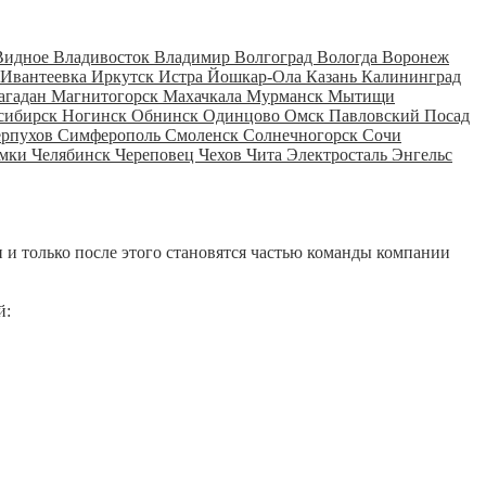
Видное
Владивосток
Владимир
Волгоград
Вологда
Воронеж
Ивантеевка
Иркутск
Истра
Йошкар-Ола
Казань
Калининград
агадан
Магнитогорск
Махачкала
Мурманск
Мытищи
сибирск
Ногинск
Обнинск
Одинцово
Омск
Павловский Посад
ерпухов
Симферополь
Смоленск
Солнечногорск
Сочи
мки
Челябинск
Череповец
Чехов
Чита
Электросталь
Энгельс
 и только после этого становятся частью команды компании
й: