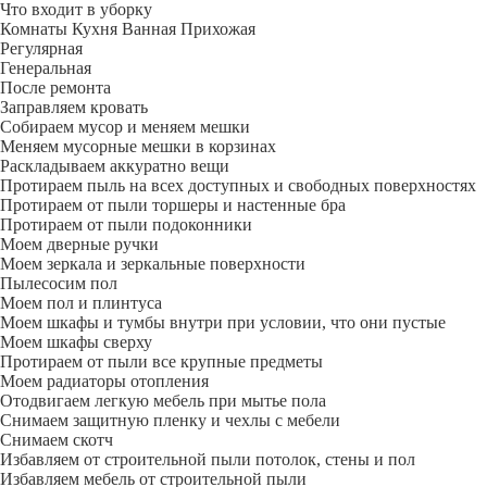
Что входит в уборку
Регу­лярная
Гене­ральная
После ремонта
Заправляем кровать
Собираем мусор и меняем мешки
Меняем мусорные мешки в корзинах
Раскладываем аккуратно вещи
Протираем пыль на всех доступных и свободных поверхностях
Протираем от пыли торшеры и настенные бра
Протираем от пыли подоконники
Моем дверные ручки
Моем зеркала и зеркальные поверхности
Пылесосим пол
Моем пол и плинтуса
Моем шкафы и тумбы внутри при условии, что они пустые
Моем шкафы сверху
Протираем от пыли все крупные предметы
Моем радиаторы отопления
Отодвигаем легкую мебель при мытье пола
Снимаем защитную пленку и чехлы с мебели
Снимаем скотч
Избавляем от строительной пыли потолок, стены и пол
Избавляем мебель от строительной пыли