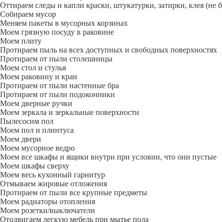
Оттираем следы и капли краски, штукатурки, затирки, клея (не 
Собираем мусор
Меняем пакеты в мусорных корзинах
Моем грязную посуду в раковине
Моем плиту
Протираем пыль на всех доступных и свободных поверхностях
Протираем от пыли столешницы
Моем стол и стулья
Моем раковину и кран
Протираем от пыли настенные бра
Протираем от пыли подоконники
Моем дверные ручки
Моем зеркала и зеркальные поверхности
Пылесосим пол
Моем пол и плинтуса
Моем двери
Моем мусорное ведро
Моем все шкафы и ящики внутри при условии, что они пустые
Моем шкафы сверху
Моем весь кухонный гарнитур
Отмываем жировые отложения
Протираем от пыли все крупные предметы
Моем радиаторы отопления
Моем розетки/выключатели
Отодвигаем легкую мебель при мытье пола