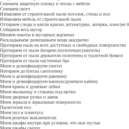
Снимаем защитную пленку и чехлы с мебели
Снимаем скотч
Избавляем от строительной пыли потолок, стены и пол
Избавляем мебель от строительной пыли
Оттираем следы и капли краски, штукатурки, затирки, клея (не 
Собираем весь мусор
Меняем пакеты в мусорных корзинах
Раскладываем/ развешиваем вещи аккуратно
Протираем пыль на всех доступных и свободных поверхностях
Протираем от пыли батарею (полотенцесушитель)
Протираем от пыли держатели полотенец и туалетной бумаги
Протираем от пыли настенные бра
Моем и дезинфицируем унитаз
Натираем до блеска сантехнику
Моем и дезинфицируем раковину
Моем и дезинфицируем ванную/душевую кабину
Моем краны и душевые лейки
Моем мыльницу и стаканы под щетки
Моем дверные ручки и замок
Моем зеркала и зеркальные поверхности
Пылесосим пол
Моем пол и плинтуса
Моем розетки/ выключатели
Моем шкафы внутри при условии, что они пустые
Моем шкафы сверху