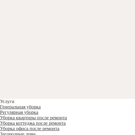
Услуги
Генеральная уборка
Регулярная уборка
Уборка квартиры после ремонта
Уборка коттеджа после ремонта
Уборка офиса после ремонта
Загородные дома