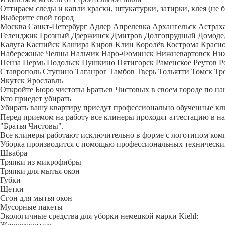
Оттираем следы и капли краски, штукатурки, затирки, клея (не 
Выберите свой город
Москва
Санкт-Петербург
Адлер
Апрелевка
Архангельск
Астрах
Геленджик
Грозный
Дзержинск
Дмитров
Долгопрудный
Домоде
Калуга
Каспийск
Кашира
Киров
Клин
Королёв
Кострома
Красн
Набережные Челны
Нальчик
Наро-Фоминск
Нижневартовск
Ни
Пенза
Пермь
Подольск
Пушкино
Пятигорск
Раменское
Реутов
Р
Ставрополь
Ступино
Таганрог
Тамбов
Тверь
Тольятти
Томск
Тр
Якутск
Ярославль
Откройте Бюро чистоты Братьев Чистовых в своем городе по
на
Кто приедет убирать
Убирать вашу квартиру приедут профессионально обученные клине
Перед приемом на работу все клинеры проходят аттестацию в на
"Братья Чистовы".
Все клинеры работают исключительно в форме с логотипом ком
Уборка производится с помощью профессиональных технических
Швабра
Тряпки из микрофибры
Тряпки для мытья окон
Губки
Щетки
Сгон для мытья окон
Мусорные пакеты
Экологичные средства для уборки немецкой марки Kiehl: