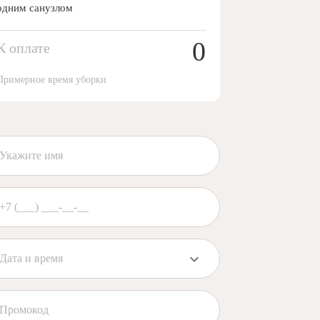
одним санузлом
0
К оплате
Примерное время уборки