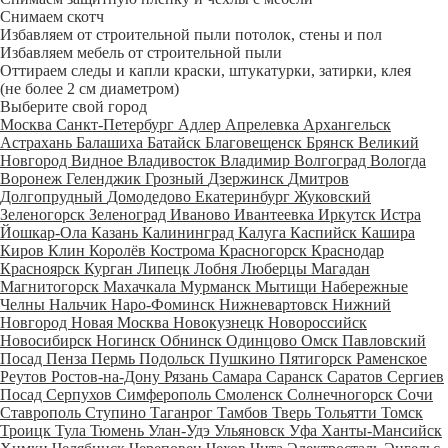
Снимаем скотч
Избавляем от строительной пыли потолок, стены и пол
Избавляем мебель от строительной пыли
Оттираем следы и капли краски, штукатурки, затирки, клея
(не более 2 см диаметром)
Выберите свой город
Москва
Санкт-Петербург
Адлер
Апрелевка
Архангельск
Астрахань
Балашиха
Батайск
Благовещенск
Брянск
Великий
Новгород
Видное
Владивосток
Владимир
Волгоград
Вологда
Воронеж
Геленджик
Грозный
Дзержинск
Дмитров
Долгопрудный
Домодедово
Екатеринбург
Жуковский
Зеленогорск
Зеленоград
Иваново
Ивантеевка
Иркутск
Истра
Йошкар-Ола
Казань
Калининград
Калуга
Каспийск
Кашира
Киров
Клин
Королёв
Кострома
Красногорск
Краснодар
Красноярск
Курган
Липецк
Лобня
Люберцы
Магадан
Магнитогорск
Махачкала
Мурманск
Мытищи
Набережные
Челны
Нальчик
Наро-Фоминск
Нижневартовск
Нижний
Новгород
Новая Москва
Новокузнецк
Новороссийск
Новосибирск
Ногинск
Обнинск
Одинцово
Омск
Павловский
Посад
Пенза
Пермь
Подольск
Пушкино
Пятигорск
Раменское
Реутов
Ростов-на-Дону
Рязань
Самара
Саранск
Саратов
Сергиев
Посад
Серпухов
Симферополь
Смоленск
Солнечногорск
Сочи
Ставрополь
Ступино
Таганрог
Тамбов
Тверь
Тольятти
Томск
Троицк
Тула
Тюмень
Улан-Удэ
Ульяновск
Уфа
Ханты-Мансийск