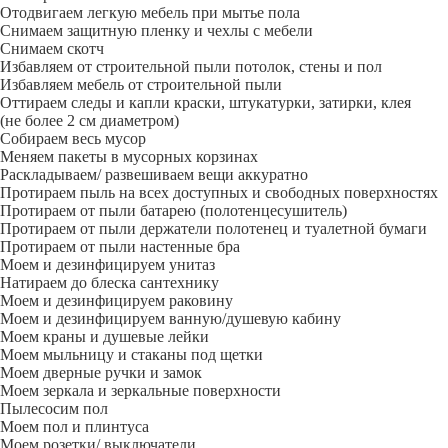
Отодвигаем легкую мебель при мытье пола
Снимаем защитную пленку и чехлы с мебели
Снимаем скотч
Избавляем от строительной пыли потолок, стены и пол
Избавляем мебель от строительной пыли
Оттираем следы и капли краски, штукатурки, затирки, клея
(не более 2 см диаметром)
Собираем весь мусор
Меняем пакеты в мусорных корзинах
Раскладываем/ развешиваем вещи аккуратно
Протираем пыль на всех доступных и свободных поверхностях
Протираем от пыли батарею (полотенцесушитель)
Протираем от пыли держатели полотенец и туалетной бумаги
Протираем от пыли настенные бра
Моем и дезинфицируем унитаз
Натираем до блеска сантехнику
Моем и дезинфицируем раковину
Моем и дезинфицируем ванную/душевую кабину
Моем краны и душевые лейки
Моем мыльницу и стаканы под щетки
Моем дверные ручки и замок
Моем зеркала и зеркальные поверхности
Пылесосим пол
Моем пол и плинтуса
Моем розетки/ выключатели