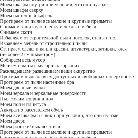
Моем шкафы внутри при условии, что они пустые
Моем шкафы сверху
Моем настенный кафель
Протираем от пыли все мелкие и крупные предметы
Снимаем защитную пленку и чехлы с мебели
Снимаем скотч
Избавляем от строительной пыли потолок, стены и пол
Избавляем мебель от строительной пыли
Оттираем следы и капли краски, штукатурки, затирки, клея
(не более 2 см диаметром)
Собираем весь мусор
Меняем пакеты в мусорных корзинах
Раскладываем/ развешиваем вещи аккуратно
Протираем пыль на всех доступных и свободных поверхностях
Протираем от пыли настенные бра
Моем дверные ручки
Моем зеркала и зеркальные поверхности
Пылесосим коврик и пол
Моем пол и плинтуса
Аккуратно расставляем обувь
Моем все шкафы и ящики при условии, что они пустые
Моем двери
Моем розетки/ выключатели
Протираем от пыли все мелкие и крупные предметы
Снимаем защитную пленку и чехлы с мебели