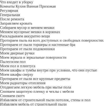
Что входит в уборку
Регу­лярная
Гене­ральная
После ремонта
Заправляем кровать
Собираем мусор и меняем мешки
Меняем мусорные мешки в корзинах
Раскладываем аккуратно вещи
Протираем пыль на всех доступных и свободных поверхностях
Протираем от пыли торшеры и настенные бра
Протираем от пыли подоконники
Моем дверные ручки
Моем зеркала и зеркальные поверхности
Пылесосим пол
Моем пол и плинтуса
Моем шкафы и тумбы внутри при условии, что они пустые
Моем шкафы сверху
Протираем от пыли все крупные предметы
Моем радиаторы отопления
Отодвигаем легкую мебель при мытье пола
Снимаем защитную пленку и чехлы с мебели
Снимаем скотч
Избавляем от строительной пыли потолок, стены и пол
Избавляем мебель от строительной пыли