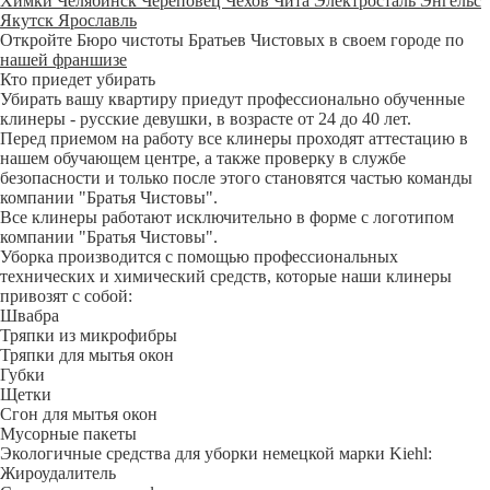
Химки
Челябинск
Череповец
Чехов
Чита
Электросталь
Энгельс
Якутск
Ярославль
Откройте Бюро чистоты Братьев Чистовых в своем городе по
нашей франшизе
Кто приедет убирать
Убирать вашу квартиру приедут профессионально обученные
клинеры - русские девушки, в возрасте от 24 до 40 лет.
Перед приемом на работу все клинеры проходят аттестацию в
нашем обучающем центре, а также проверку в службе
безопасности и только после этого становятся частью команды
компании "Братья Чистовы".
Все клинеры работают исключительно в форме с логотипом
компании "Братья Чистовы".
Уборка производится с помощью профессиональных
технических и химический средств, которые наши клинеры
привозят с собой:
Швабра
Тряпки из микрофибры
Тряпки для мытья окон
Губки
Щетки
Сгон для мытья окон
Мусорные пакеты
Экологичные средства для уборки немецкой марки Kiehl:
Жироудалитель