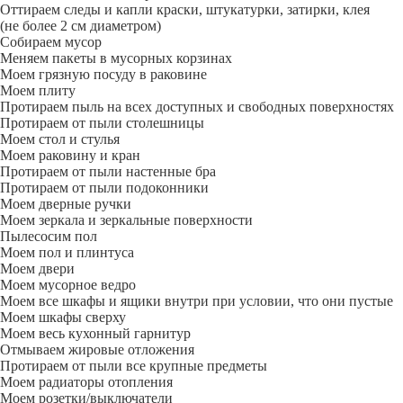
Оттираем следы и капли краски, штукатурки, затирки, клея
(не более 2 см диаметром)
Собираем мусор
Меняем пакеты в мусорных корзинах
Моем грязную посуду в раковине
Моем плиту
Протираем пыль на всех доступных и свободных поверхностях
Протираем от пыли столешницы
Моем стол и стулья
Моем раковину и кран
Протираем от пыли настенные бра
Протираем от пыли подоконники
Моем дверные ручки
Моем зеркала и зеркальные поверхности
Пылесосим пол
Моем пол и плинтуса
Моем двери
Моем мусорное ведро
Моем все шкафы и ящики внутри при условии, что они пустые
Моем шкафы сверху
Моем весь кухонный гарнитур
Отмываем жировые отложения
Протираем от пыли все крупные предметы
Моем радиаторы отопления
Моем розетки/выключатели