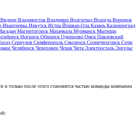
д
Видное
Владивосток
Владимир
Волгоград
Вологда
Воронеж
о
Ивантеевка
Иркутск
Истра
Йошкар-Ола
Казань
Калининград
Магадан
Магнитогорск
Махачкала
Мурманск
Мытищи
осибирск
Ногинск
Обнинск
Одинцово
Омск
Павловский
Посад
Серпухов
Симферополь
Смоленск
Солнечногорск
Сочи
имки
Челябинск
Череповец
Чехов
Чита
Электросталь
Энгельс
и и только после этого становятся частью команды компании
ой: