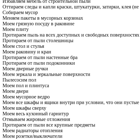
Избавляем мебель от строительной пыли
Оттираем следы и капли краски, штукатурки, затирки, клея (не
Собираем мусор
Меняем пакеты в мусорных корзинах
Моем грязную посуду в раковине
Моем плиту
Протираем пыль на всех доступных и свободных поверхностях
Протираем от пыли столешницы
Моем стол и стулья
Моем раковину и кран
Протираем от пыли настенные бра
Протираем от пыли подоконники
Моем дверные ручки
Моем зеркала и зеркальные поверхности
Пылесосим пол
Моем пол и плинтуса
Моем двери
Моем мусорное ведро
Моем все шкафы и ящики внутри при условии, что они пустые
Моем шкафы сверху
Моем весь кухонный гарнитур
Отмываем жировые отложения
Протираем от пыли все крупные предметы
Моем радиаторы отопления
Моем розетки/выключатели