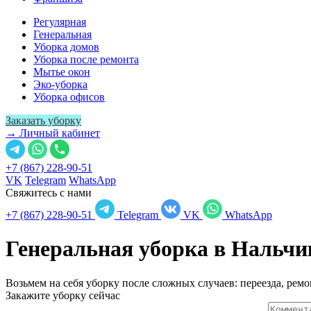
Регулярная
Генеральная
Уборка домов
Уборка после ремонта
Мытье окон
Эко-уборка
Уборка офисов
Заказать уборку
→ Личный кабинет
+7 (867) 228-90-51
VK
Telegram
WhatsApp
Свяжитесь с нами
+7 (867) 228-90-51
Telegram
VK
WhatsApp
Генеральная уборка в
Нальчи
Возьмем на себя уборку после сложных случаев: переезда, ремо
Закажите уборку сейчас