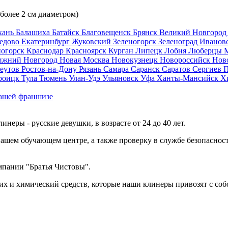
 более 2 см диаметром)
хань
Балашиха
Батайск
Благовещенск
Брянск
Великий Новгоро
едово
Екатеринбург
Жуковский
Зеленогорск
Зеленоград
Иванов
ногорск
Краснодар
Красноярск
Курган
Липецк
Лобня
Люберцы
ижний Новгород
Новая Москва
Новокузнецк
Новороссийск
Нов
еутов
Ростов-на-Дону
Рязань
Самара
Саранск
Саратов
Сергиев 
роицк
Тула
Тюмень
Улан-Удэ
Ульяновск
Уфа
Ханты-Мансийск
Х
ашей франшизе
еры - русские девушки, в возрасте от 24 до 40 лет.
ашем обучающем центре, а также проверку в службе безопасност
мпании "Братья Чистовы".
х и химический средств, которые наши клинеры привозят с соб