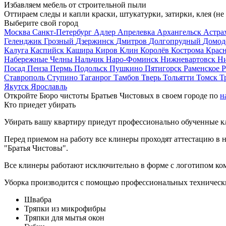
Избавляем мебель от строительной пыли
Оттираем следы и капли краски, штукатурки, затирки, клея (не
Выберите свой город
Москва
Санкт-Петербург
Адлер
Апрелевка
Архангельск
Астра
Геленджик
Грозный
Дзержинск
Дмитров
Долгопрудный
Домод
Калуга
Каспийск
Кашира
Киров
Клин
Королёв
Кострома
Крас
Набережные Челны
Нальчик
Наро-Фоминск
Нижневартовск
Н
Посад
Пенза
Пермь
Подольск
Пушкино
Пятигорск
Раменское
Р
Ставрополь
Ступино
Таганрог
Тамбов
Тверь
Тольятти
Томск
Т
Якутск
Ярославль
Откройте Бюро чистоты Братьев Чистовых в своем городе по
н
Кто приедет убирать
Убирать вашу квартиру приедут профессионально обученные клин
Перед приемом на работу все клинеры проходят аттестацию в н
"Братья Чистовы".
Все клинеры работают исключительно в форме с логотипом ко
Уборка производится с помощью профессиональных технически
Швабра
Тряпки из микрофибры
Тряпки для мытья окон