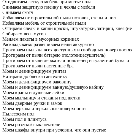
Отодвигаем легкую мебель при мытье пола
Снимаем защитную пленку и чехлы с мебели
Снимаем скотч
Избавляем от строительной пыли потолок, стены и пол
Избавляем мебель от строительной пыли
Оттираем следы и капли краски, штукатурки, затирки, клея (не
Собираем весь мусор
Меняем пакеты в мусорных корзинах
Раскладываем/ развешиваем вещи аккуратно
Протираем пыль на всех доступных и свободных поверхностях
Протираем от пыли батарею (полотенцесушитель)
Протираем от пыли держатели полотенец и туалетной бумаги
Протираем от пыли настенные бра
Моем и дезинфицируем унитаз
Натираем до блеска сантехнику
Моем и дезинфицируем раковину
Моем и дезинфицируем ванную/душевую кабину
Моем краны и душевые лейки
Моем мыльницу и стаканы под щетки
Моем дверные ручки и замок
Моем зеркала и зеркальные поверхности
Пылесосим пол
Моем пол и плинтуса
Моем розетки/ выключатели
Моем шкафы внутри при условии, что они пустые