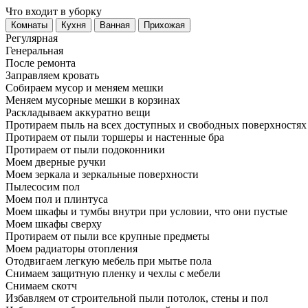
Что входит в уборку
Регу­лярная
Гене­ральная
После ремонта
Заправляем кровать
Собираем мусор и меняем мешки
Меняем мусорные мешки в корзинах
Раскладываем аккуратно вещи
Протираем пыль на всех доступных и свободных поверхностях
Протираем от пыли торшеры и настенные бра
Протираем от пыли подоконники
Моем дверные ручки
Моем зеркала и зеркальные поверхности
Пылесосим пол
Моем пол и плинтуса
Моем шкафы и тумбы внутри при условии, что они пустые
Моем шкафы сверху
Протираем от пыли все крупные предметы
Моем радиаторы отопления
Отодвигаем легкую мебель при мытье пола
Снимаем защитную пленку и чехлы с мебели
Снимаем скотч
Избавляем от строительной пыли потолок, стены и пол