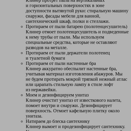
Клинер протрет пыль на вертикальных
и горизонтальных поверхностях в зоне
доступности вытянутой руки: стиральную машину
снаружи, фасады мебели для ванной,
сантехнический шкаф, полки и стеллажи.
Протираем от пыли батарею (полотенцесушитель)
Клинер отмоет полотенцесушитель и подведенные
к нему трубы от пыли. Мы используем
специальные средства, которые не оставляют
разводов на металле.
Протираем от пыли держатели полотенец
и туалетной бумаги
Протираем от пыли настенные бра
Клинер аккуратно обеспылит настенные бра,
учитывая материал изготовления абажуров. Мы
не будем протирать мокрой тряпкой нежный атлас
или царапать стильную лампу в стиле лофт
из нержавейки.
Моем и дезинфицируем унитаз
Клинер очистит унитаз от известкового налета,
помоет внутри и снаружи. Дезинфицирует
поверхность. Отмоет кафельную плитку около
унитаза.
Натираем до блеска сантехнику
Клинер вымоет и продезинфицирует сантехнику.