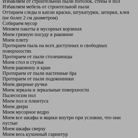
Избавляем от строительной пыли потолок, стены и пол
Избавляем мебель от строительной пыли
Оттираем следы и капли краски, штукатурки, затирки, клея
(не более 2 см диаметром)
Собираем мусор
Меняем пакеты в мусорных корзинах
Моем грязную посуду в раковине
Моем плиту
Протираем пыль на всех доступных и свободных
поверхностях
Протираем от пыли столешницы
Моем стол и стулья
Моем раковину и кран
Протираем от пыли настенные бра
Протираем от пыли подоконники
Моем дверные ручки
Моем зеркала и зеркальные поверхности
Пылесосим пол
Моем пол и плинтуса
Моем двери
Моем мусорное ведро
Моем все шкафы и ящики внутри при условии, что они
пустые
Моем шкафы сверху
Моем весь кухонный гарнитур