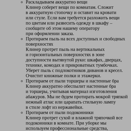
Раскладываем аккуратно вещи
Клинер соберет вещи по комнатам. Сложит
в аккуратную стопочку и оставит на кровати
или стуле. Если вам требуется разложить вещи
по цветам или развесить одежду в шкафу –
сообщите об этом нашему оператору
при оформлении заказа.
Протираем пыль на всех доступных и свободных
поверхностях
Клинер протрет пыль на вертикальных
и горизонтальных поверхностях в зоне
доступности вытянутой руки: шкафах, дверцах,
технике, комодах и прикроватных тумбочках.
Уберет пыль с подлокотников диванов и кресел.
Очистит книжные полки и этажерки.
Протираем от пыли торшеры и настенные бра
Клинер аккуратно обеспылит настенные бра
и торшеры, учитывая материал изготовления
абажуров. Мы не будем протирать мокрой тряпкой
нежный атлас или царапать стильную лампу
в стиле лофт из нержавейки.
Протираем от пыли подоконники
Клинер протрет сухой и влажной тряпочкой все
подоконники в комнате. При уборке мы
используем профессиональные средства,