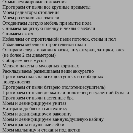
Отмываем жировые отложения
Протираем от пыли все крупные предметы
Моем радиаторы отопления
Моем розетки/выключатели
Отодвигаем легкую мебель при мытье пола
Снимаем защитную пленку и чехлы с мебели
Снимаем скотч
Избавляем от строительной пыли потолок, стены и пол
Избавляем мебель от строительной пыли
Оттираем следы и капли краски, штукатурки, затирки, клея
(не более 2 см диаметром)
Собираем весь мусор
Меняем пакеты в мусорных корзинах
Раскладываем/ развешиваем вещи аккуратно
Протираем пыль на всех доступных и свободных
поверхностях
Протираем от пыли батарею (полотенцесушитель)
Протираем от пыли держатели полотенец и туалетной бумаги
Протираем от пыли настенные бра
Моем и дезинфицируем унитаз
Натираем до блеска сантехнику
Моем и дезинфицируем раковину
Моем и дезинфицируем ванную/душевую кабину
Моем краны и душевые лейки
Моем мыльницу и стаканы под щетки