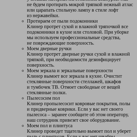
не будем протирать мокрой тряпкой нежный атлас
или царапать стильную лампу в стиле лофт
из нержавейки.
Протираем от пыли подоконники
Клинер протрет сухой и влажной тряпочкой все
подоконники в кухне или столовой. При уборке
мы используем профессиональные средства,
не повреждающие поверхность.
Моем дверные ручки
Клинер протрет дверные ручки сухой и влажной
тряпкой, при необходимости дезинфицирует
поверхность.
Моем зеркала и зеркальные поверхности
Клинер вымоет все зеркала в кухне. Очистит
стеклянные поверхности стеллажей, шкафов
и тумбочек ТВ. Отмоет свободные от вещей
стеклянные полки.
Пылесосим пол
Клинер пропылесосит ковровые покрытия, полы
и придверные коврики. Если у вас нет своего
пылесоса – заранее сообщите об этом оператору,
наш сотрудник привезет свое оборудование.
Моем пол и плинтуса
Клинер проведет тщательно вымоет пол и уберет
пыль с плинтусов. Если у вас нет швабры –