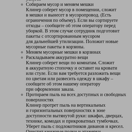
Собираем мусор и меняем мешки
Клинер соберет мусор в помещении, сложит
в мешки и вынесет в мусоропровод. (Есть
ограничения по объему). Если вы сортируете
отходы – сообщите об этом оператору перед
уборкой. В этом случае сотрудник подготовит
пакеты с отсортированным мусором
для дальнейшей утилизации. Положит новые
мусорные пакеты в корзины.
Меняем мусорные мешки в корзинах
Раскладываем аккуратно вещи
Клинер соберет вещи по комнатам. Сложит
в аккуратную стопочку и оставит на кровати
или стуле. Если вам требуется разложить вещи
по цветам или развесить одежду в шкафу –
сообщите об этом нашему оператору
при оформлении заказа.
Протираем пыль на всех доступных и свободных
поверхностях
Клинер протрет пыль на вертикальных
и горизонтальных поверхностях в зоне
доступности вытянутой руки: шкафах, дверцах,
технике, комодах и прикроватных тумбочках.
Уберет пыль с подлокотников диванов и кресел.
Очистит книжные полки и этажерки.