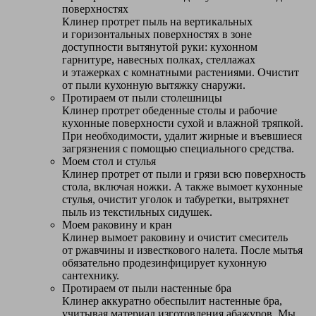
поверхностях
Клинер протрет пыль на вертикальных
и горизонтальных поверхностях в зоне
доступности вытянутой руки: кухонном
гарнитуре, навесных полках, стеллажах
и этажерках с комнатными растениями. Очистит
от пыли кухонную вытяжку снаружи.
Протираем от пыли столешницы
Клинер протрет обеденные столы и рабочие
кухонные поверхности сухой и влажной тряпкой.
При необходимости, удалит жирные и въевшиеся
загрязнения с помощью специального средства.
Моем стол и стулья
Клинер протрет от пыли и грязи всю поверхность
стола, включая ножки. А также вымоет кухонные
стулья, очистит уголок и табуретки, вытряхнет
пыль из текстильных сидушек.
Моем раковину и кран
Клинер вымоет раковину и очистит смеситель
от ржавчины и известкового налета. После мытья
обязательно продезинфицирует кухонную
сантехнику.
Протираем от пыли настенные бра
Клинер аккуратно обеспылит настенные бра,
учитывая материал изготовления абажуров. Мы