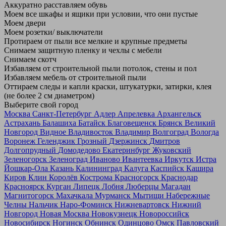
Аккуратно расставляем обувь
Моем все шкафы и ящики при условии, что они пустые
Моем двери
Моем розетки/ выключатели
Протираем от пыли все мелкие и крупные предметы
Снимаем защитную пленку и чехлы с мебели
Снимаем скотч
Избавляем от строительной пыли потолок, стены и пол
Избавляем мебель от строительной пыли
Оттираем следы и капли краски, штукатурки, затирки, клея
(не более 2 см диаметром)
Выберите свой город
Москва
Санкт-Петербург
Адлер
Апрелевка
Архангельск
Астрахань
Балашиха
Батайск
Благовещенск
Брянск
Великий
Новгород
Видное
Владивосток
Владимир
Волгоград
Вологда
Воронеж
Геленджик
Грозный
Дзержинск
Дмитров
Долгопрудный
Домодедово
Екатеринбург
Жуковский
Зеленогорск
Зеленоград
Иваново
Ивантеевка
Иркутск
Истра
Йошкар-Ола
Казань
Калининград
Калуга
Каспийск
Кашира
Киров
Клин
Королёв
Кострома
Красногорск
Краснодар
Красноярск
Курган
Липецк
Лобня
Люберцы
Магадан
Магнитогорск
Махачкала
Мурманск
Мытищи
Набережные
Челны
Нальчик
Наро-Фоминск
Нижневартовск
Нижний
Новгород
Новая Москва
Новокузнецк
Новороссийск
Новосибирск
Ногинск
Обнинск
Одинцово
Омск
Павловский