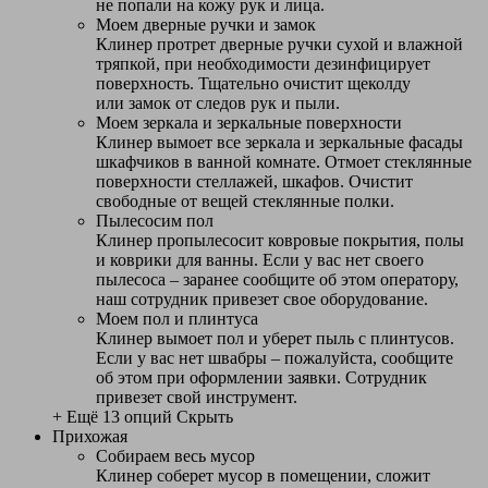
не попали на кожу рук и лица.
Моем дверные ручки и замок
Клинер протрет дверные ручки сухой и влажной
тряпкой, при необходимости дезинфицирует
поверхность. Тщательно очистит щеколду
или замок от следов рук и пыли.
Моем зеркала и зеркальные поверхности
Клинер вымоет все зеркала и зеркальные фасады
шкафчиков в ванной комнате. Отмоет стеклянные
поверхности стеллажей, шкафов. Очистит
свободные от вещей стеклянные полки.
Пылесосим пол
Клинер пропылесосит ковровые покрытия, полы
и коврики для ванны. Если у вас нет своего
пылесоса – заранее сообщите об этом оператору,
наш сотрудник привезет свое оборудование.
Моем пол и плинтуса
Клинер вымоет пол и уберет пыль с плинтусов.
Если у вас нет швабры – пожалуйста, сообщите
об этом при оформлении заявки. Сотрудник
привезет свой инструмент.
+ Ещё 13 опций
Скрыть
Прихожая
Собираем весь мусор
Клинер соберет мусор в помещении, сложит