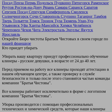
Посад
Пенза
Пермь
Подольск
Пушкино
Пятигорск
Раменское
Реутов
Ростов-на-Дону
Рязань
Самара
Саранск
Саратов
Сергиев Посад
Серпухов
Симферополь
Смоленск
Солнечногорск
Сочи
Ставрополь
Ступино
Таганрог
Тамбов
Тверь
Тольятти
Томск
Троицк
Тула
Тюмень
Улан-Удэ
Ульяновск
Уфа
Ханты-Мансийск
Химки
Челябинск
Череповец
Чехов
Чита
Электросталь
Энгельс
Якутск
Ярославль
Откройте Бюро чистоты Братьев Чистовых в своем городе по
нашей франшизе
Кто приедет убирать
Убирать вашу квартиру приедут профессионально обученные
клинеры - русские девушки, в возрасте от 24 до 40 лет.
Перед приемом на работу все клинеры проходят аттестацию в
нашем обучающем центре, а также проверку в службе
безопасности и только после этого становятся частью команды
компании "Братья Чистовы".
Все клинеры работают исключительно в форме с логотипом
компании "Братья Чистовы".
Уборка производится с помощью профессиональных
технических и химический средств, которые наши клинеры