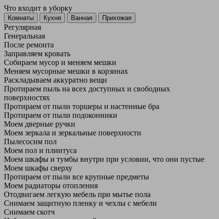
Что входит в уборку
Регу­лярная
Гене­ральная
После ремонта
Заправляем кровать
Собираем мусор и меняем мешки
Меняем мусорные мешки в корзинах
Раскладываем аккуратно вещи
Протираем пыль на всех доступных и свободных
поверхностях
Протираем от пыли торшеры и настенные бра
Протираем от пыли подоконники
Моем дверные ручки
Моем зеркала и зеркальные поверхности
Пылесосим пол
Моем пол и плинтуса
Моем шкафы и тумбы внутри при условии, что они пустые
Моем шкафы сверху
Протираем от пыли все крупные предметы
Моем радиаторы отопления
Отодвигаем легкую мебель при мытье пола
Снимаем защитную пленку и чехлы с мебели
Снимаем скотч