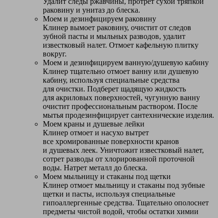
Удалит следы ржавчины, протрет сухой тряпкой
раковину и унитаз до блеска.
Моем и дезинфицируем раковину
Клинер вымоет раковину, очистит от следов
зубной пасты и мыльных разводов, удалит
известковый налет. Отмоет кафельную плитку
вокруг.
Моем и дезинфицируем ванную/душевую кабину
Клинер тщательно отмоет ванну или душевую
кабину, используя специальные средства
для очистки. Подберет щадящую жидкость
для акриловых поверхностей, чугунную ванну
очистит профессиональным раствором. После
мытья продезинфицирует сантехнические изделия.
Моем краны и душевые лейки
Клинер отмоет и насухо вытрет
все хромированные поверхности кранов
и душевых леек. Уничтожит известковый налет,
сотрет разводы от хлорированной проточной
воды. Натрет металл до блеска.
Моем мыльницу и стаканы под щетки
Клинер отмоет мыльницу и стаканы под зубные
щетки и пасты, используя специальные
гипоаллергенные средства. Тщательно ополоснет
предметы чистой водой, чтобы остатки химии