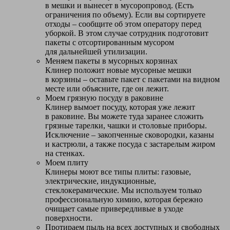
в мешки и вынесет в мусоропровод. (Есть
ограничения по объему). Если вы сортируете
отходы – сообщите об этом оператору перед
уборкой. В этом случае сотрудник подготовит
пакеты с отсортированным мусором
для дальнейшей утилизации.
Меняем пакеты в мусорных корзинах
Клинер положит новые мусорные мешки
в корзины – оставьте пакет с пакетами на видном
месте или объясните, где он лежит.
Моем грязную посуду в раковине
Клинер вымоет посуду, которая уже лежит
в раковине. Вы можете туда заранее сложить
грязные тарелки, чашки и столовые приборы.
Исключение – закопченные сковородки, казаны
и кастрюли, а также посуда с застарелым жиром
на стенках.
Моем плиту
Клинеры моют все типы плиты: газовые,
электрические, индукционные,
стеклокерамические. Мы используем только
профессиональную химию, которая бережно
очищает самые привередливые в уходе
поверхности.
Протираем пыль на всех доступных и свободных