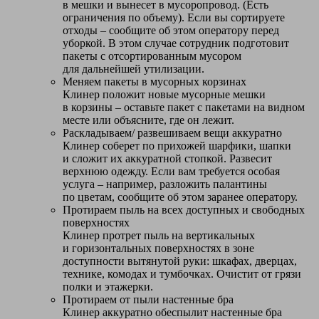
в мешки и вынесет в мусоропровод. (Есть
ограничения по объему). Если вы сортируете
отходы – сообщите об этом оператору перед
уборкой. В этом случае сотрудник подготовит
пакеты с отсортированным мусором
для дальнейшей утилизации.
Меняем пакеты в мусорных корзинах
Клинер положит новые мусорные мешки
в корзины – оставьте пакет с пакетами на видном
месте или объясните, где он лежит.
Раскладываем/ развешиваем вещи аккуратно
Клинер соберет по прихожей шарфики, шапки
и сложит их аккуратной стопкой. Развесит
верхнюю одежду. Если вам требуется особая
услуга – например, разложить палантины
по цветам, сообщите об этом заранее оператору.
Протираем пыль на всех доступных и свободных
поверхностях
Клинер протрет пыль на вертикальных
и горизонтальных поверхностях в зоне
доступности вытянутой руки: шкафах, дверцах,
технике, комодах и тумбочках. Очистит от грязи
полки и этажерки.
Протираем от пыли настенные бра
Клинер аккуратно обеспылит настенные бра