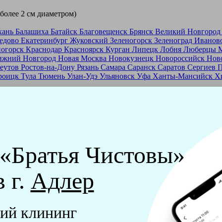
 более 2 см диаметром)
хань
Балашиха
Батайск
Благовещенск
Брянск
Великий Новгоро
едово
Екатеринбург
Жуковский
Зеленогорск
Зеленоград
Иванов
ногорск
Краснодар
Красноярск
Курган
Липецк
Лобня
Люберцы
ижний Новгород
Новая Москва
Новокузнецк
Новороссийск
Нов
еутов
Ростов-на-Дону
Рязань
Самара
Саранск
Саратов
Сергиев 
роицк
Тула
Тюмень
Улан-Удэ
Ульяновск
Уфа
Ханты-Мансийск
Х
ашей франшизе
еры - русские девушки, в возрасте от 24 до 40 лет.
ашем обучающем центре, а также проверку в службе безопасност
 «Братья Чистовы»
мпании "Братья Чистовы".
в г.
Адлер
х и химический средств, которые наши клинеры привозят с соб
ий клининг