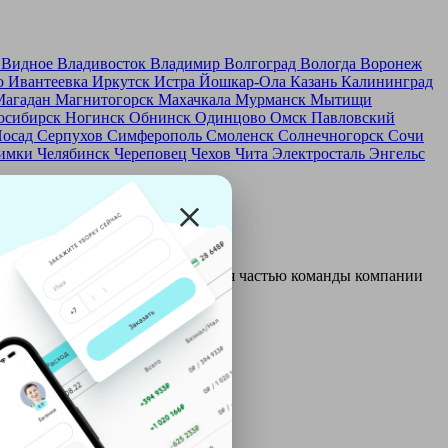
д
Видное
Владивосток
Владимир
Волгоград
Вологда
Воронеж
о
Ивантеевка
Иркутск
Истра
Йошкар-Ола
Казань
Калининград
Магадан
Магнитогорск
Махачкала
Мурманск
Мытищи
осибирск
Ногинск
Обнинск
Одинцово
Омск
Павловский
Посад
Серпухов
Симферополь
Смоленск
Солнечногорск
Сочи
имки
Челябинск
Череповец
Чехов
Чита
Электросталь
Энгельс
и и только после этого становятся частью команды компании
ой: