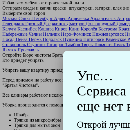
Избавляем мебель от строительной пыли
Оттираем следы и капли краски, штукатурки, затирки, клея (не
Выберите свой город
Москва
Санкт-Петербург
Адлер
Апрелевка
Архангельск
Астра
Геленджик
Грозный
Дзержинск
Дмитров
Долгопрудный
Домод
Калуга
Каспийск
Кашира
Киров
Клин
Королёв
Кострома
Крас
Набережные Челны
Нальчик
Наро-Фоминск
Нижневартовск
Н
Посад
Пенза
Пермь
Подольск
Пушкино
Пятигорск
Раменское
Р
Ставрополь
Ступино
Таганрог
Тамбов
Тверь
Тольятти
Томск
Т
Якутск
Ярославль
Откройте Бюро чистоты Братьев Чистовых в своем городе по
н
Кто приедет убирать
Убирать вашу квартиру приедут профессионально обученные клин
Упс…
Перед приемом на работу все клинеры проходят аттестацию в н
"Братья Чистовы".
Сервиса
Все клинеры работают исключительно в форме с логотипом ко
еще нет 
Уборка производится с помощью профессиональных технически
Швабра
Тряпки из микрофибры
Открой лучш
Тряпки для мытья окон