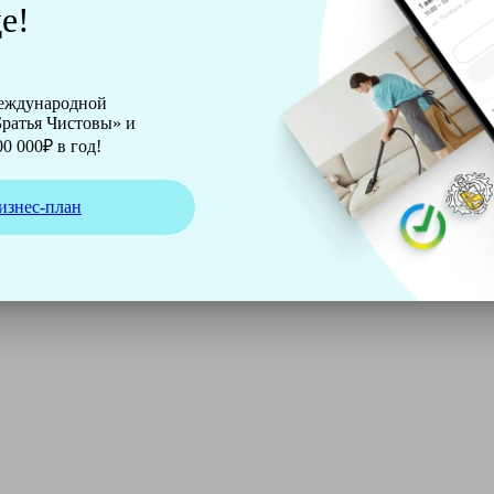
е!
международной
ратья Чистовы» и
0 000₽ в год!
изнес-план
ирмы Soteco, а также утюг, ведро, парогенератор, аппарат д