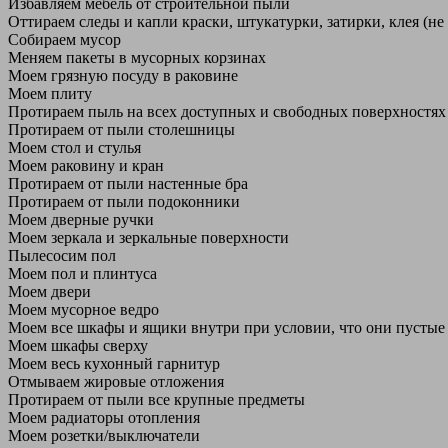
Избавляем мебель от строительной пыли
Оттираем следы и капли краски, штукатурки, затирки, клея (не
Собираем мусор
Меняем пакеты в мусорных корзинах
Моем грязную посуду в раковине
Моем плиту
Протираем пыль на всех доступных и свободных поверхностях
Протираем от пыли столешницы
Моем стол и стулья
Моем раковину и кран
Протираем от пыли настенные бра
Протираем от пыли подоконники
Моем дверные ручки
Моем зеркала и зеркальные поверхности
Пылесосим пол
Моем пол и плинтуса
Моем двери
Моем мусорное ведро
Моем все шкафы и ящики внутри при условии, что они пустые
Моем шкафы сверху
Моем весь кухонный гарнитур
Отмываем жировые отложения
Протираем от пыли все крупные предметы
Моем радиаторы отопления
Моем розетки/выключатели