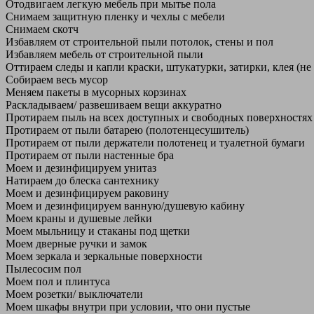
Отодвигаем легкую мебель при мытье пола
Снимаем защитную пленку и чехлы с мебели
Снимаем скотч
Избавляем от строительной пыли потолок, стены и пол
Избавляем мебель от строительной пыли
Оттираем следы и капли краски, штукатурки, затирки, клея (не
Собираем весь мусор
Меняем пакеты в мусорных корзинах
Раскладываем/ развешиваем вещи аккуратно
Протираем пыль на всех доступных и свободных поверхностях
Протираем от пыли батарею (полотенцесушитель)
Протираем от пыли держатели полотенец и туалетной бумаги
Протираем от пыли настенные бра
Моем и дезинфицируем унитаз
Натираем до блеска сантехнику
Моем и дезинфицируем раковину
Моем и дезинфицируем ванную/душевую кабину
Моем краны и душевые лейки
Моем мыльницу и стаканы под щетки
Моем дверные ручки и замок
Моем зеркала и зеркальные поверхности
Пылесосим пол
Моем пол и плинтуса
Моем розетки/ выключатели
Моем шкафы внутри при условии, что они пустые