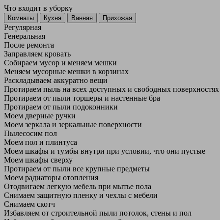
Что входит в уборку
Регу­лярная
Гене­ральная
После ремонта
Заправляем кровать
Собираем мусор и меняем мешки
Меняем мусорные мешки в корзинах
Раскладываем аккуратно вещи
Протираем пыль на всех доступных и свободных поверхностях
Протираем от пыли торшеры и настенные бра
Протираем от пыли подоконники
Моем дверные ручки
Моем зеркала и зеркальные поверхности
Пылесосим пол
Моем пол и плинтуса
Моем шкафы и тумбы внутри при условии, что они пустые
Моем шкафы сверху
Протираем от пыли все крупные предметы
Моем радиаторы отопления
Отодвигаем легкую мебель при мытье пола
Снимаем защитную пленку и чехлы с мебели
Снимаем скотч
Избавляем от строительной пыли потолок, стены и пол