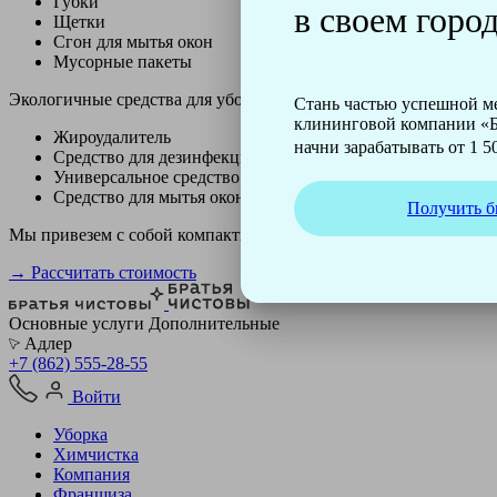
Губки
в своем город
Щетки
Сгон для мытья окон
Мусорные пакеты
Экологичные средства для уборки немецкой марки Kiehl:
Стань частью успешной 
клининговой компании «Б
Жироудалитель
начни зарабатывать от 1 50
Средство для дезинфекции
Универсальное средство
Средство для мытья окон
Получить б
Мы привезем с собой компактный профессиональный пылесос ф
→ Рассчитать стоимость
Основные услуги
Дополнительные
Адлер
+7 (862) 555-28-55
Войти
Уборка
Химчистка
Компания
Франшиза