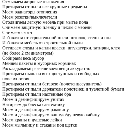
Отмываем жировые отложения
Протираем от пыли все крупные предметы
Моем радиаторы отопления
Моем розетки/выключатели
Отодвигаем легкую мебель при мытье пола
Снимаем защитную пленку и чехлы с мебели
Снимаем скотч
Избавляем от строительной пыли потолок, стены и пол
Избавляем мебель от строительной пыли
Оттираем следы и капли краски, штукатурки, затирки, клея
(не более 2 см диаметром)
Собираем весь мусор
Меняем пакеты в мусорных корзинах
Раскладываем/ развешиваем вещи аккуратно
Протираем пыль на всех доступных и свободных
поверхностях
Протираем от пыли батарею (полотенцесушитель)
Протираем от пыли держатели полотенец и туалетной бумаги
Протираем от пыли настенные бра
Моем и дезинфицируем унитаз
Натираем до блеска сантехнику
Моем и дезинфицируем раковину
Моем и дезинфицируем ванную/душевую кабину
Моем краны и душевые лейки
Моем мыльницу и стаканы под щетки