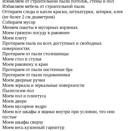
Избавляем от строительной пыли потолок, стены и пол
Избавляем мебель от строительной пыли
Оттираем следы и капли краски, штукатурки, затирки, клея
(не более 2 см диаметром)
Собираем мусор
Меняем пакеты в мусорных корзинах
Моем грязную посуду в раковине
Моем плиту
Протираем пыль на всех доступных и свободных
поверхностях
Протираем от пыли столешницы
Моем стол и стулья
Моем раковину и кран
Протираем от пыли настенные бра
Протираем от пыли подоконники
Моем дверные ручки
Моем зеркала и зеркальные поверхности
Пылесосим пол
Моем пол и плинтуса
Моем двери
Моем мусорное ведро
Моем все шкафы и ящики внутри при условии, что они
пустые
Моем шкафы сверху
Моем весь кухонный гарнитур