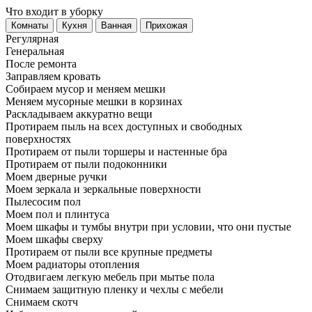
Что входит в уборку
Регу­лярная
Гене­ральная
После ремонта
Заправляем кровать
Собираем мусор и меняем мешки
Меняем мусорные мешки в корзинах
Раскладываем аккуратно вещи
Протираем пыль на всех доступных и свободных
поверхностях
Протираем от пыли торшеры и настенные бра
Протираем от пыли подоконники
Моем дверные ручки
Моем зеркала и зеркальные поверхности
Пылесосим пол
Моем пол и плинтуса
Моем шкафы и тумбы внутри при условии, что они пустые
Моем шкафы сверху
Протираем от пыли все крупные предметы
Моем радиаторы отопления
Отодвигаем легкую мебель при мытье пола
Снимаем защитную пленку и чехлы с мебели
Снимаем скотч