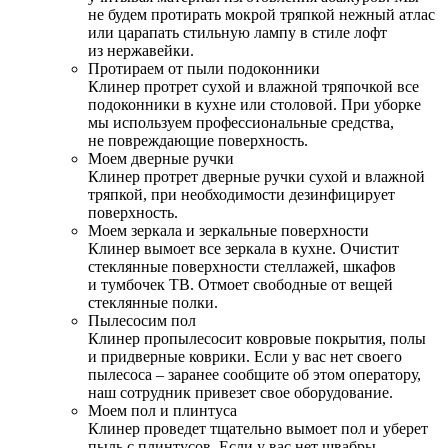
не будем протирать мокрой тряпкой нежный атлас
или царапать стильную лампу в стиле лофт
из нержавейки.
Протираем от пыли подоконники
Клинер протрет сухой и влажной тряпочкой все
подоконники в кухне или столовой. При уборке
мы используем профессиональные средства,
не повреждающие поверхность.
Моем дверные ручки
Клинер протрет дверные ручки сухой и влажной
тряпкой, при необходимости дезинфицирует
поверхность.
Моем зеркала и зеркальные поверхности
Клинер вымоет все зеркала в кухне. Очистит
стеклянные поверхности стеллажей, шкафов
и тумбочек ТВ. Отмоет свободные от вещей
стеклянные полки.
Пылесосим пол
Клинер пропылесосит ковровые покрытия, полы
и придверные коврики. Если у вас нет своего
пылесоса – заранее сообщите об этом оператору,
наш сотрудник привезет свое оборудование.
Моем пол и плинтуса
Клинер проведет тщательно вымоет пол и уберет
пыль с плинтусов. Если у вас нет швабры –