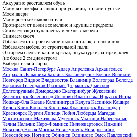
Аккуратно расставляем обувь
Моем все шкафы и ящики при условии, что они пустые
Моем двери
Моем розетки/ выключатели
Протираем от пыли все мелкие и крупные предметы
Снимаем защитную пленку и чехлы с мебели
Снимаем скотч
Избавляем от строительной пыли потолок, стены и пол
Избавляем мебель от строительной пыли
Оттираем следы и капли краски, штукатурки, затирки, клея
(не более 2 см диаметром)
Выберите свой город
Москва
Санкт-Петербург
Адлер
Апрелевка
Архангельск
Астрахань
Балашиха
Батайск
Благовещенск
Брянск
Великий
Новгород
Видное
Владивосток
Владимир
Волгоград
Вологда
Воронеж
Геленджик
Грозный
Дзержинск
Дмитров
Долгопрудный
Домодедово
Екатеринбург
Жуковский
Зеленогорск
Зеленоград
Иваново
Ивантеевка
Иркутск
Истра
Йошкар-Ола
Казань
Калининград
Калуга
Каспийск
Кашира
Киров
Клин
Королёв
Кострома
Красногорск
Краснодар
Красноярск
Курган
Липецк
Лобня
Люберцы
Магадан
Магнитогорск
Махачкала
Мурманск
Мытищи
Набережные
Челны
Нальчик
Наро-Фоминск
Нижневартовск
Нижний
Новгород
Новая Москва
Новокузнецк
Новороссийск
Новосибирск
Ногинск
Обнинск
Одинцово
Омск
Павловский