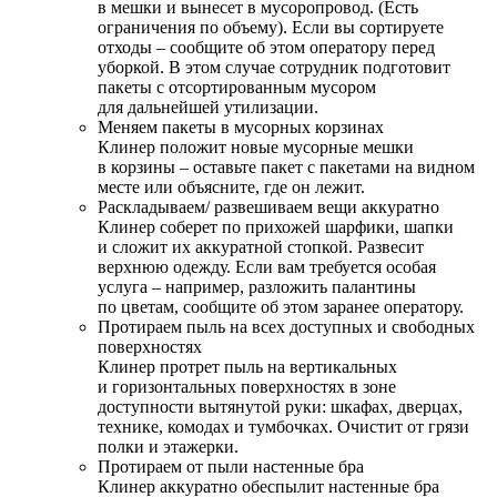
в мешки и вынесет в мусоропровод. (Есть
ограничения по объему). Если вы сортируете
отходы – сообщите об этом оператору перед
уборкой. В этом случае сотрудник подготовит
пакеты с отсортированным мусором
для дальнейшей утилизации.
Меняем пакеты в мусорных корзинах
Клинер положит новые мусорные мешки
в корзины – оставьте пакет с пакетами на видном
месте или объясните, где он лежит.
Раскладываем/ развешиваем вещи аккуратно
Клинер соберет по прихожей шарфики, шапки
и сложит их аккуратной стопкой. Развесит
верхнюю одежду. Если вам требуется особая
услуга – например, разложить палантины
по цветам, сообщите об этом заранее оператору.
Протираем пыль на всех доступных и свободных
поверхностях
Клинер протрет пыль на вертикальных
и горизонтальных поверхностях в зоне
доступности вытянутой руки: шкафах, дверцах,
технике, комодах и тумбочках. Очистит от грязи
полки и этажерки.
Протираем от пыли настенные бра
Клинер аккуратно обеспылит настенные бра