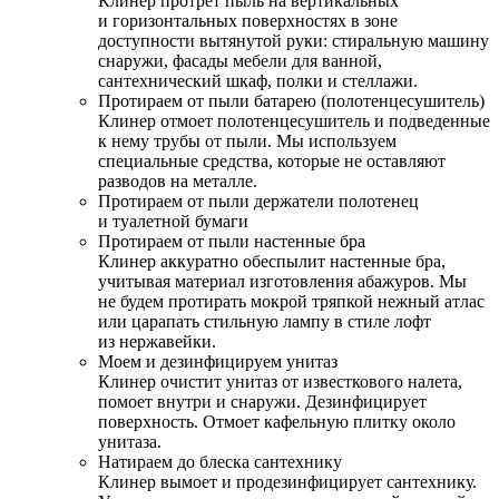
Клинер протрет пыль на вертикальных
и горизонтальных поверхностях в зоне
доступности вытянутой руки: стиральную машину
снаружи, фасады мебели для ванной,
сантехнический шкаф, полки и стеллажи.
Протираем от пыли батарею (полотенцесушитель)
Клинер отмоет полотенцесушитель и подведенные
к нему трубы от пыли. Мы используем
специальные средства, которые не оставляют
разводов на металле.
Протираем от пыли держатели полотенец
и туалетной бумаги
Протираем от пыли настенные бра
Клинер аккуратно обеспылит настенные бра,
учитывая материал изготовления абажуров. Мы
не будем протирать мокрой тряпкой нежный атлас
или царапать стильную лампу в стиле лофт
из нержавейки.
Моем и дезинфицируем унитаз
Клинер очистит унитаз от известкового налета,
помоет внутри и снаружи. Дезинфицирует
поверхность. Отмоет кафельную плитку около
унитаза.
Натираем до блеска сантехнику
Клинер вымоет и продезинфицирует сантехнику.