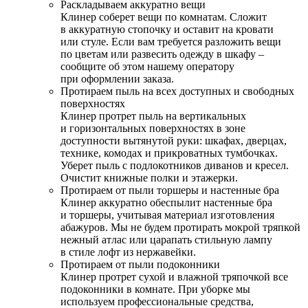
Раскладываем аккуратно вещи
Клинер соберет вещи по комнатам. Сложит
в аккуратную стопочку и оставит на кровати
или стуле. Если вам требуется разложить вещи
по цветам или развесить одежду в шкафу –
сообщите об этом нашему оператору
при оформлении заказа.
Протираем пыль на всех доступных и свободных
поверхностях
Клинер протрет пыль на вертикальных
и горизонтальных поверхностях в зоне
доступности вытянутой руки: шкафах, дверцах,
технике, комодах и прикроватных тумбочках.
Уберет пыль с подлокотников диванов и кресел.
Очистит книжные полки и этажерки.
Протираем от пыли торшеры и настенные бра
Клинер аккуратно обеспылит настенные бра
и торшеры, учитывая материал изготовления
абажуров. Мы не будем протирать мокрой тряпкой
нежный атлас или царапать стильную лампу
в стиле лофт из нержавейки.
Протираем от пыли подоконники
Клинер протрет сухой и влажной тряпочкой все
подоконники в комнате. При уборке мы
используем профессиональные средства,