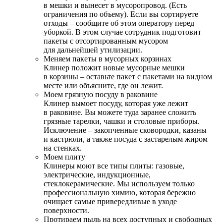
в мешки и вынесет в мусоропровод. (Есть
ограничения по объему). Если вы сортируете
отходы – сообщите об этом оператору перед
уборкой. В этом случае сотрудник подготовит
пакеты с отсортированным мусором
для дальнейшей утилизации.
Меняем пакеты в мусорных корзинах
Клинер положит новые мусорные мешки
в корзины – оставьте пакет с пакетами на видном
месте или объясните, где он лежит.
Моем грязную посуду в раковине
Клинер вымоет посуду, которая уже лежит
в раковине. Вы можете туда заранее сложить
грязные тарелки, чашки и столовые приборы.
Исключение – закопченные сковородки, казаны
и кастрюли, а также посуда с застарелым жиром
на стенках.
Моем плиту
Клинеры моют все типы плиты: газовые,
электрические, индукционные,
стеклокерамические. Мы используем только
профессиональную химию, которая бережно
очищает самые привередливые в уходе
поверхности.
Протираем пыль на всех доступных и свободных