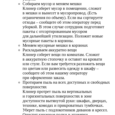
Собираем мусор и меняем мешки
Клинер соберет мусор в помещении, сложит
в мешки и вынесет в мусоропровод. (Есть
ограничения по объему). Если вы сортируете
отходы – сообщите об этом оператору перед
уборкой. В этом случае сотрудник подготовит
пакеты с отсортированным мусором
для дальнейшей утилизации. Положит новые
мусорные пакеты в корзины.
Меняем мусорные мешки в корзинах
Раскладываем аккуратно вещи
Клинер соберет вещи по комнатам. Сложит
в аккуратную стопочку и оставит на кровати
или стуле. Если вам требуется разложить вещи
по цветам или развесить одежду в шкафу –
сообщите об этом нашему оператору
при оформлении заказа.
Протираем пыль на всех доступных и свободных
поверхностях
Клинер протрет пыль на вертикальных
и горизонтальных поверхностях в зоне
доступности вытянутой руки: шкафах, дверцах,
технике, комодах и прикроватных тумбочках.
Уберет пыль с подлокотников диванов и кресел.
Очистит книжные полки и этажерки.