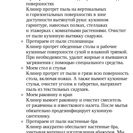
поверхностях
Клинер протрет пыль на вертикальных
и горизонтальных поверхностях в зоне
доступности вытянутой руки: кухонном
гарнитуре, навесных полках, стеллажах
и этажерках с комнатными растениями. Очистит
от пыли кухонную вытяжку снаружи.
Протираем от пыли столешницы
Клинер протрет обеденные столы и рабочие
кухонные поверхности сухой и влажной тряпкой.
При необходимости, удалит жирные и въевшиеся
загрязнения с помощью специального средства.
Моем стол и стулья
Клинер протрет от пыли и грязи всю поверхность
стола, включая ножки. А также вымоет кухонные
стулья, очистит уголок и табуретки, вытряхнет
пыль из текстильных сидушек.
Моем раковину и кран
Клинер вымоет раковину и очистит смеситель
от ржавчины и известкового налета. После мытья
обязательно продезинфицирует кухонную
сантехнику.
Протираем от пыли настенные бра
Клинер аккуратно обеспылит настенные бра,
учитывая материал изготовления абажуров. Мы