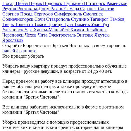
Посад
Пенза
Пермь
Подольск
Пушкино
Пятигорск
Раменское
Реутов
Ростов-на-Дону
Рязань
Самара
Саранск
Саратов
Сергиев Посад
Серпухов
Симферополь
Смоленск
Солнечногорск
Сочи
Ставрополь
Ступино
Таганрог
Тамбов
Тверь
Тольятти
Томск
Троицк
Тула
Тюмень
Улан-Удэ
Ульяновск
Уфа
Ханты-Мансийск
Химки
Челябинск
Череповец
Чехов
Чита
Электросталь
Энгельс
Якутск
Ярославль
Откройте Бюро чистоты Братьев Чистовых в своем городе по
нашей франшизе
Кто приедет убирать
Убирать вашу квартиру приедут профессионально обученные
клинеры - русские девушки, в возрасте от 24 до 40 лет.
Перед приемом на работу все клинеры проходят аттестацию в
нашем обучающем центре, а также проверку в службе
безопасности и только после этого становятся частью команды
компании "Братья Чистовы".
Все клинеры работают исключительно в форме с логотипом
компании "Братья Чистовы".
Уборка производится с помощью профессиональных
технических и химический средств, которые наши клинеры