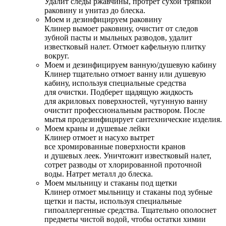
Удалит следы ржавчины, протрет сухой тряпкой
раковину и унитаз до блеска.
Моем и дезинфицируем раковину
Клинер вымоет раковину, очистит от следов
зубной пасты и мыльных разводов, удалит
известковый налет. Отмоет кафельную плитку
вокруг.
Моем и дезинфицируем ванную/душевую кабину
Клинер тщательно отмоет ванну или душевую
кабину, используя специальные средства
для очистки. Подберет щадящую жидкость
для акриловых поверхностей, чугунную ванну
очистит профессиональным раствором. После
мытья продезинфицирует сантехнические изделия.
Моем краны и душевые лейки
Клинер отмоет и насухо вытрет
все хромированные поверхности кранов
и душевых леек. Уничтожит известковый налет,
сотрет разводы от хлорированной проточной
воды. Натрет металл до блеска.
Моем мыльницу и стаканы под щетки
Клинер отмоет мыльницу и стаканы под зубные
щетки и пасты, используя специальные
гипоаллергенные средства. Тщательно ополоснет
предметы чистой водой, чтобы остатки химии