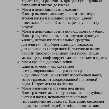
Удалит следы ржавчины, протрет сухой тряпкой
раковину и унитаз до блеска.
Моем и дезинфицируем раковину
Клинер вымоет раковину, очистит от следов
зубной пасты и мыльных разводов, удалит
известковый налет. Отмоет кафельную плитку
вокруг.
Моем и дезинфицируем ванную/душевую кабину
Клинер тщательно отмоет ванну или душевую
кабину, используя специальные средства
для очистки. Подберет щадящую жидкость
для акриловых поверхностей, чугунную ванну
очистит профессиональным раствором. После
мытья продезинфицирует сантехнические изделия.
Моем краны и душевые лейки
Клинер отмоет и насухо вытрет
все хромированные поверхности кранов
и душевых леек. Уничтожит известковый налет,
сотрет разводы от хлорированной проточной
воды. Натрет металл до блеска.
Моем мыльницу и стаканы под щетки
Клинер отмоет мыльницу и стаканы под зубные
щетки и пасты, используя специальные
гипоаллергенные средства. Тщательно ополоснет
предметы чистой водой, чтобы остатки химии