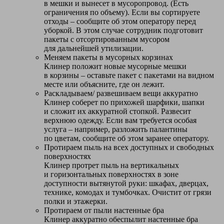
в мешки и вынесет в мусоропровод. (Есть
ограничения по объему). Если вы сортируете
отходы – сообщите об этом оператору перед
уборкой. В этом случае сотрудник подготовит
пакеты с отсортированным мусором
для дальнейшей утилизации.
Меняем пакеты в мусорных корзинах
Клинер положит новые мусорные мешки
в корзины – оставьте пакет с пакетами на видном
месте или объясните, где он лежит.
Раскладываем/ развешиваем вещи аккуратно
Клинер соберет по прихожей шарфики, шапки
и сложит их аккуратной стопкой. Развесит
верхнюю одежду. Если вам требуется особая
услуга – например, разложить палантины
по цветам, сообщите об этом заранее оператору.
Протираем пыль на всех доступных и свободных
поверхностях
Клинер протрет пыль на вертикальных
и горизонтальных поверхностях в зоне
доступности вытянутой руки: шкафах, дверцах,
технике, комодах и тумбочках. Очистит от грязи
полки и этажерки.
Протираем от пыли настенные бра
Клинер аккуратно обеспылит настенные бра