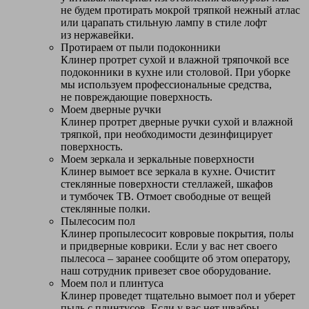
не будем протирать мокрой тряпкой нежный атлас
или царапать стильную лампу в стиле лофт
из нержавейки.
Протираем от пыли подоконники
Клинер протрет сухой и влажной тряпочкой все
подоконники в кухне или столовой. При уборке
мы используем профессиональные средства,
не повреждающие поверхность.
Моем дверные ручки
Клинер протрет дверные ручки сухой и влажной
тряпкой, при необходимости дезинфицирует
поверхность.
Моем зеркала и зеркальные поверхности
Клинер вымоет все зеркала в кухне. Очистит
стеклянные поверхности стеллажей, шкафов
и тумбочек ТВ. Отмоет свободные от вещей
стеклянные полки.
Пылесосим пол
Клинер пропылесосит ковровые покрытия, полы
и придверные коврики. Если у вас нет своего
пылесоса – заранее сообщите об этом оператору,
наш сотрудник привезет свое оборудование.
Моем пол и плинтуса
Клинер проведет тщательно вымоет пол и уберет
пыль с плинтусов. Если у вас нет швабры –