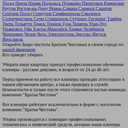
Посад
Пенза
Пермь
Подольск
Пушкино
Пятигорск
Раменское
Реутов
Ростов-на-Дону
Рязань
Самара
Саранск
Саратов
Сергиев Посад
Серпухов
Симферополь
Смоленск
Солнечногорск
Сочи
Ставрополь
Ступино
Таганрог
Тамбов
Тверь
Тольятти
Томск
Троицк
Тула
Тюмень
Улан-Удэ
Ульяновск
Уфа
Ханты-Мансийск
Химки
Челябинск
Череповец
Чехов
Чита
Электросталь
Энгельс
Якутск
Ярославль
Откройте Бюро чистоты Братьев Чистовых в своем городе по
нашей франшизе
Кто приедет убирать
Убирать вашу квартиру приедут профессионально обученные
клинеры - русские девушки, в возрасте от 24 до 40 лет.
Перед приемом на работу все клинеры проходят аттестацию в
нашем обучающем центре, а также проверку в службе
безопасности и только после этого становятся частью команды
компании "Братья Чистовы".
Все клинеры работают исключительно в форме с логотипом
компании "Братья Чистовы".
Уборка производится с помощью профессиональных
технических и химический средств, которые наши клинеры