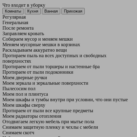
Что входит в уборку
Регу­лярная
Гене­ральная
После ремонта
Заправляем кровать
Собираем мусор и меняем мешки
Меняем мусорные мешки в корзинах
Раскладываем аккуратно вещи
Протираем пыль на всех доступных и свободных
поверхностях
Протираем от пыли торшеры и настенные бра
Протираем от пыли подоконники
Моем дверные ручки
Моем зеркала и зеркальные поверхности
Пылесосим пол
Моем пол и плинтуса
Моем шкафы и тумбы внутри при условии, что они пустые
Моем шкафы сверху
Протираем от пыли все крупные предметы
Моем радиаторы отопления
Отодвигаем легкую мебель при мытье пола
Снимаем защитную пленку и чехлы с мебели
Снимаем скотч