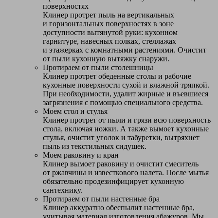
поверхностях
Клинер протрет пыль на вертикальных
и горизонтальных поверхностях в зоне
доступности вытянутой руки: кухонном
гарнитуре, навесных полках, стеллажах
и этажерках с комнатными растениями. Очистит
от пыли кухонную вытяжку снаружи.
Протираем от пыли столешницы
Клинер протрет обеденные столы и рабочие
кухонные поверхности сухой и влажной тряпкой.
При необходимости, удалит жирные и въевшиеся
загрязнения с помощью специального средства.
Моем стол и стулья
Клинер протрет от пыли и грязи всю поверхность
стола, включая ножки. А также вымоет кухонные
стулья, очистит уголок и табуретки, вытряхнет
пыль из текстильных сидушек.
Моем раковину и кран
Клинер вымоет раковину и очистит смеситель
от ржавчины и известкового налета. После мытья
обязательно продезинфицирует кухонную
сантехнику.
Протираем от пыли настенные бра
Клинер аккуратно обеспылит настенные бра,
учитывая материал изготовления абажуров. Мы