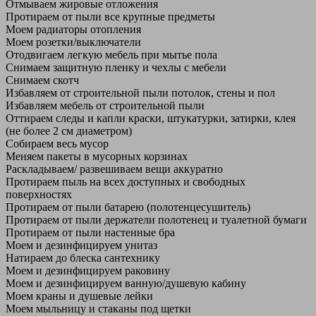
Отмываем жировые отложения
Протираем от пыли все крупные предметы
Моем радиаторы отопления
Моем розетки/выключатели
Отодвигаем легкую мебель при мытье пола
Снимаем защитную пленку и чехлы с мебели
Снимаем скотч
Избавляем от строительной пыли потолок, стены и пол
Избавляем мебель от строительной пыли
Оттираем следы и капли краски, штукатурки, затирки, клея
(не более 2 см диаметром)
Собираем весь мусор
Меняем пакеты в мусорных корзинах
Раскладываем/ развешиваем вещи аккуратно
Протираем пыль на всех доступных и свободных
поверхностях
Протираем от пыли батарею (полотенцесушитель)
Протираем от пыли держатели полотенец и туалетной бумаги
Протираем от пыли настенные бра
Моем и дезинфицируем унитаз
Натираем до блеска сантехнику
Моем и дезинфицируем раковину
Моем и дезинфицируем ванную/душевую кабину
Моем краны и душевые лейки
Моем мыльницу и стаканы под щетки