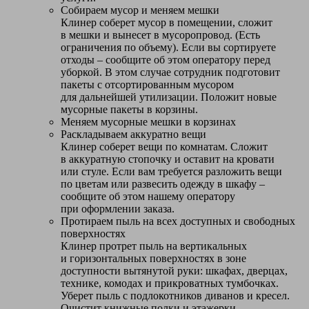
Собираем мусор и меняем мешки
Клинер соберет мусор в помещении, сложит
в мешки и вынесет в мусоропровод. (Есть
ограничения по объему). Если вы сортируете
отходы – сообщите об этом оператору перед
уборкой. В этом случае сотрудник подготовит
пакеты с отсортированным мусором
для дальнейшей утилизации. Положит новые
мусорные пакеты в корзины.
Меняем мусорные мешки в корзинах
Раскладываем аккуратно вещи
Клинер соберет вещи по комнатам. Сложит
в аккуратную стопочку и оставит на кровати
или стуле. Если вам требуется разложить вещи
по цветам или развесить одежду в шкафу –
сообщите об этом нашему оператору
при оформлении заказа.
Протираем пыль на всех доступных и свободных
поверхностях
Клинер протрет пыль на вертикальных
и горизонтальных поверхностях в зоне
доступности вытянутой руки: шкафах, дверцах,
технике, комодах и прикроватных тумбочках.
Уберет пыль с подлокотников диванов и кресел.
Очистит книжные полки и этажерки.