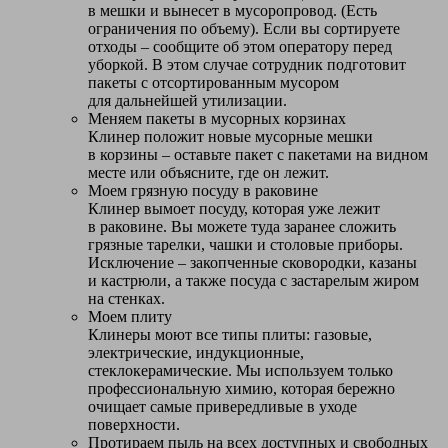
в мешки и вынесет в мусоропровод. (Есть
ограничения по объему). Если вы сортируете
отходы – сообщите об этом оператору перед
уборкой. В этом случае сотрудник подготовит
пакеты с отсортированным мусором
для дальнейшей утилизации.
Меняем пакеты в мусорных корзинах
Клинер положит новые мусорные мешки
в корзины – оставьте пакет с пакетами на видном
месте или объясните, где он лежит.
Моем грязную посуду в раковине
Клинер вымоет посуду, которая уже лежит
в раковине. Вы можете туда заранее сложить
грязные тарелки, чашки и столовые приборы.
Исключение – закопченные сковородки, казаны
и кастрюли, а также посуда с застарелым жиром
на стенках.
Моем плиту
Клинеры моют все типы плиты: газовые,
электрические, индукционные,
стеклокерамические. Мы используем только
профессиональную химию, которая бережно
очищает самые привередливые в уходе
поверхности.
Протираем пыль на всех доступных и свободных