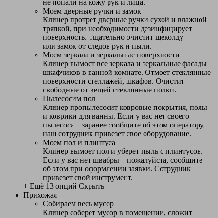
не попали на кожу рук и лица.
Моем дверные ручки и замок
Клинер протрет дверные ручки сухой и влажной
тряпкой, при необходимости дезинфицирует
поверхность. Тщательно очистит щеколду
или замок от следов рук и пыли.
Моем зеркала и зеркальные поверхности
Клинер вымоет все зеркала и зеркальные фасады
шкафчиков в ванной комнате. Отмоет стеклянные
поверхности стеллажей, шкафов. Очистит
свободные от вещей стеклянные полки.
Пылесосим пол
Клинер пропылесосит ковровые покрытия, полы
и коврики для ванны. Если у вас нет своего
пылесоса – заранее сообщите об этом оператору,
наш сотрудник привезет свое оборудование.
Моем пол и плинтуса
Клинер вымоет пол и уберет пыль с плинтусов.
Если у вас нет швабры – пожалуйста, сообщите
об этом при оформлении заявки. Сотрудник
привезет свой инструмент.
+ Ещё 13 опций
Скрыть
Прихожая
Собираем весь мусор
Клинер соберет мусор в помещении, сложит