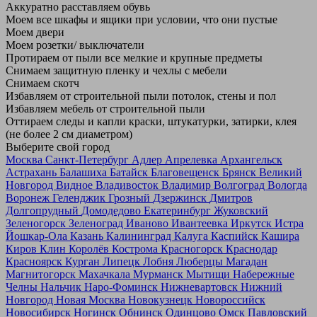
Аккуратно расставляем обувь
Моем все шкафы и ящики при условии, что они пустые
Моем двери
Моем розетки/ выключатели
Протираем от пыли все мелкие и крупные предметы
Снимаем защитную пленку и чехлы с мебели
Снимаем скотч
Избавляем от строительной пыли потолок, стены и пол
Избавляем мебель от строительной пыли
Оттираем следы и капли краски, штукатурки, затирки, клея
(не более 2 см диаметром)
Выберите свой город
Москва
Санкт-Петербург
Адлер
Апрелевка
Архангельск
Астрахань
Балашиха
Батайск
Благовещенск
Брянск
Великий
Новгород
Видное
Владивосток
Владимир
Волгоград
Вологда
Воронеж
Геленджик
Грозный
Дзержинск
Дмитров
Долгопрудный
Домодедово
Екатеринбург
Жуковский
Зеленогорск
Зеленоград
Иваново
Ивантеевка
Иркутск
Истра
Йошкар-Ола
Казань
Калининград
Калуга
Каспийск
Кашира
Киров
Клин
Королёв
Кострома
Красногорск
Краснодар
Красноярск
Курган
Липецк
Лобня
Люберцы
Магадан
Магнитогорск
Махачкала
Мурманск
Мытищи
Набережные
Челны
Нальчик
Наро-Фоминск
Нижневартовск
Нижний
Новгород
Новая Москва
Новокузнецк
Новороссийск
Новосибирск
Ногинск
Обнинск
Одинцово
Омск
Павловский