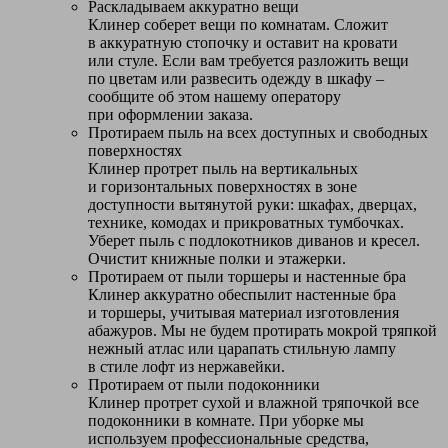
Раскладываем аккуратно вещи
Клинер соберет вещи по комнатам. Сложит
в аккуратную стопочку и оставит на кровати
или стуле. Если вам требуется разложить вещи
по цветам или развесить одежду в шкафу –
сообщите об этом нашему оператору
при оформлении заказа.
Протираем пыль на всех доступных и свободных
поверхностях
Клинер протрет пыль на вертикальных
и горизонтальных поверхностях в зоне
доступности вытянутой руки: шкафах, дверцах,
технике, комодах и прикроватных тумбочках.
Уберет пыль с подлокотников диванов и кресел.
Очистит книжные полки и этажерки.
Протираем от пыли торшеры и настенные бра
Клинер аккуратно обеспылит настенные бра
и торшеры, учитывая материал изготовления
абажуров. Мы не будем протирать мокрой тряпкой
нежный атлас или царапать стильную лампу
в стиле лофт из нержавейки.
Протираем от пыли подоконники
Клинер протрет сухой и влажной тряпочкой все
подоконники в комнате. При уборке мы
используем профессиональные средства,