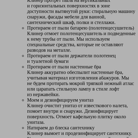
Клинер протрет пыль на вертикальных
и горизонтальных поверхностях в зоне
доступности вытянутой руки: стиральную машину
снаружи, фасады мебели для ванной,
сантехнический шкаф, полки и стеллажи.
Протираем от пыли батарею (полотенцесушитель)
Клинер отмоет полотенцесушитель и подведенные
к нему трубы от пыли. Мы используем
специальные средства, которые не оставляют
разводов на металле.
Протираем от пыли держатели полотенец
и туалетной бумаги
Протираем от пыли настенные бра
Клинер аккуратно обеспылит настенные бра,
учитывая материал изготовления абажуров. Мы
не будем протирать мокрой тряпкой нежный атлас
или царапать стильную лампу в стиле лофт
из нержавейки.
Моем и дезинфицируем унитаз
Клинер очистит унитаз от известкового налета,
помоет внутри и снаружи. Дезинфицирует
поверхность. Отмоет кафельную плитку около
унитаза.
Натираем до блеска сантехнику
Клинер вымоет и продезинфицирует сантехнику.