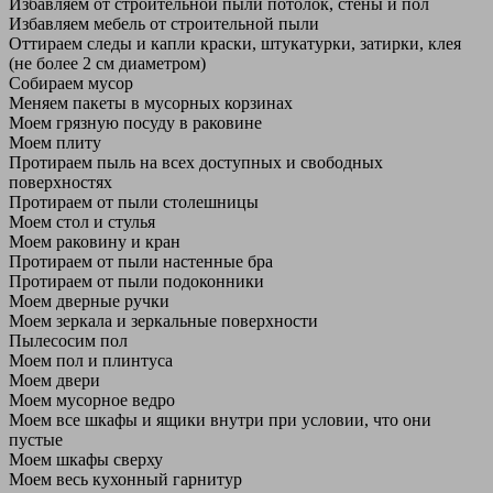
Избавляем от строительной пыли потолок, стены и пол
Избавляем мебель от строительной пыли
Оттираем следы и капли краски, штукатурки, затирки, клея
(не более 2 см диаметром)
Собираем мусор
Меняем пакеты в мусорных корзинах
Моем грязную посуду в раковине
Моем плиту
Протираем пыль на всех доступных и свободных
поверхностях
Протираем от пыли столешницы
Моем стол и стулья
Моем раковину и кран
Протираем от пыли настенные бра
Протираем от пыли подоконники
Моем дверные ручки
Моем зеркала и зеркальные поверхности
Пылесосим пол
Моем пол и плинтуса
Моем двери
Моем мусорное ведро
Моем все шкафы и ящики внутри при условии, что они
пустые
Моем шкафы сверху
Моем весь кухонный гарнитур