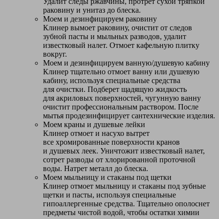
Удалит следы ржавчины, протрет сухой тряпкой
раковину и унитаз до блеска.
Моем и дезинфицируем раковину
Клинер вымоет раковину, очистит от следов
зубной пасты и мыльных разводов, удалит
известковый налет. Отмоет кафельную плитку
вокруг.
Моем и дезинфицируем ванную/душевую кабину
Клинер тщательно отмоет ванну или душевую
кабину, используя специальные средства
для очистки. Подберет щадящую жидкость
для акриловых поверхностей, чугунную ванну
очистит профессиональным раствором. После
мытья продезинфицирует сантехнические изделия.
Моем краны и душевые лейки
Клинер отмоет и насухо вытрет
все хромированные поверхности кранов
и душевых леек. Уничтожит известковый налет,
сотрет разводы от хлорированной проточной
воды. Натрет металл до блеска.
Моем мыльницу и стаканы под щетки
Клинер отмоет мыльницу и стаканы под зубные
щетки и пасты, используя специальные
гипоаллергенные средства. Тщательно ополоснет
предметы чистой водой, чтобы остатки химии