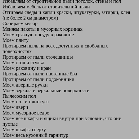
Избавляем от строительной пыли потолок, стены и пол
Избавляем мебель от строительной пыли
Оттираем следы и капли краски, штукатурки, затирки, клея
(не более 2 см диаметром)
Собираем мусор
Меняем пакеты в мусорных корзинах
Моем грязную посуду в раковине
Моем плиту
Протираем пыль на всех доступных и свободных
поверхностях
Протираем от пыли столешницы
Моем стол и стулья
Моем раковину и кран
Протираем от пыли настенные бра
Протираем от пыли подоконники
Моем дверные ручки
Моем зеркала и зеркальные поверхности
Пылесосим пол
Моем пол и плинтуса
Моем двери
Моем мусорное ведро
Моем все шкафы и ящики внутри при условии, что они
пустые
Моем шкафы сверху
Моем весь кухонный гарнитур