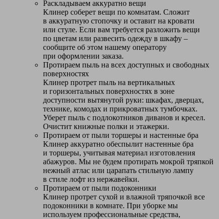
Раскладываем аккуратно вещи
Клинер соберет вещи по комнатам. Сложит
в аккуратную стопочку и оставит на кровати
или стуле. Если вам требуется разложить вещи
по цветам или развесить одежду в шкафу –
сообщите об этом нашему оператору
при оформлении заказа.
Протираем пыль на всех доступных и свободных
поверхностях
Клинер протрет пыль на вертикальных
и горизонтальных поверхностях в зоне
доступности вытянутой руки: шкафах, дверцах,
технике, комодах и прикроватных тумбочках.
Уберет пыль с подлокотников диванов и кресел.
Очистит книжные полки и этажерки.
Протираем от пыли торшеры и настенные бра
Клинер аккуратно обеспылит настенные бра
и торшеры, учитывая материал изготовления
абажуров. Мы не будем протирать мокрой тряпкой
нежный атлас или царапать стильную лампу
в стиле лофт из нержавейки.
Протираем от пыли подоконники
Клинер протрет сухой и влажной тряпочкой все
подоконники в комнате. При уборке мы
используем профессиональные средства,