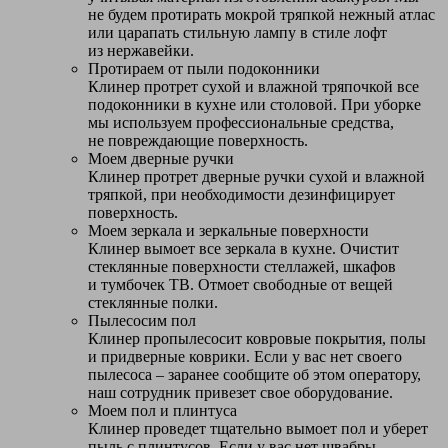
не будем протирать мокрой тряпкой нежный атлас
или царапать стильную лампу в стиле лофт
из нержавейки.
Протираем от пыли подоконники
Клинер протрет сухой и влажной тряпочкой все
подоконники в кухне или столовой. При уборке
мы используем профессиональные средства,
не повреждающие поверхность.
Моем дверные ручки
Клинер протрет дверные ручки сухой и влажной
тряпкой, при необходимости дезинфицирует
поверхность.
Моем зеркала и зеркальные поверхности
Клинер вымоет все зеркала в кухне. Очистит
стеклянные поверхности стеллажей, шкафов
и тумбочек ТВ. Отмоет свободные от вещей
стеклянные полки.
Пылесосим пол
Клинер пропылесосит ковровые покрытия, полы
и придверные коврики. Если у вас нет своего
пылесоса – заранее сообщите об этом оператору,
наш сотрудник привезет свое оборудование.
Моем пол и плинтуса
Клинер проведет тщательно вымоет пол и уберет
пыль с плинтусов. Если у вас нет швабры –