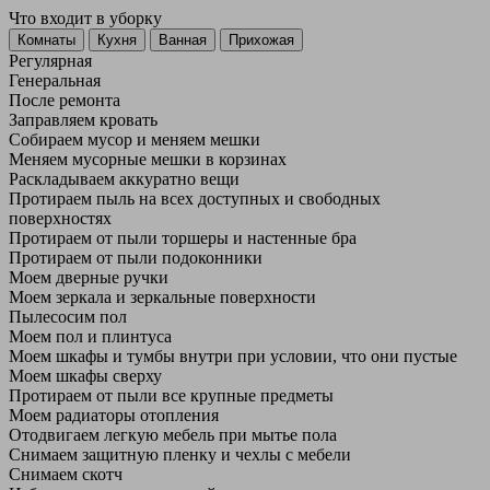
Что входит в уборку
Регу­лярная
Гене­ральная
После ремонта
Заправляем кровать
Собираем мусор и меняем мешки
Меняем мусорные мешки в корзинах
Раскладываем аккуратно вещи
Протираем пыль на всех доступных и свободных
поверхностях
Протираем от пыли торшеры и настенные бра
Протираем от пыли подоконники
Моем дверные ручки
Моем зеркала и зеркальные поверхности
Пылесосим пол
Моем пол и плинтуса
Моем шкафы и тумбы внутри при условии, что они пустые
Моем шкафы сверху
Протираем от пыли все крупные предметы
Моем радиаторы отопления
Отодвигаем легкую мебель при мытье пола
Снимаем защитную пленку и чехлы с мебели
Снимаем скотч