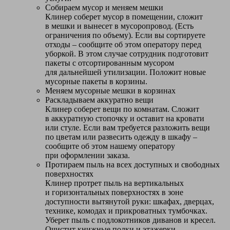
Собираем мусор и меняем мешки
Клинер соберет мусор в помещении, сложит
в мешки и вынесет в мусоропровод. (Есть
ограничения по объему). Если вы сортируете
отходы – сообщите об этом оператору перед
уборкой. В этом случае сотрудник подготовит
пакеты с отсортированным мусором
для дальнейшей утилизации. Положит новые
мусорные пакеты в корзины.
Меняем мусорные мешки в корзинах
Раскладываем аккуратно вещи
Клинер соберет вещи по комнатам. Сложит
в аккуратную стопочку и оставит на кровати
или стуле. Если вам требуется разложить вещи
по цветам или развесить одежду в шкафу –
сообщите об этом нашему оператору
при оформлении заказа.
Протираем пыль на всех доступных и свободных
поверхностях
Клинер протрет пыль на вертикальных
и горизонтальных поверхностях в зоне
доступности вытянутой руки: шкафах, дверцах,
технике, комодах и прикроватных тумбочках.
Уберет пыль с подлокотников диванов и кресел.
Очистит книжные полки и этажерки.