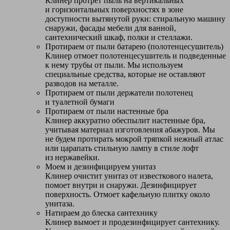
Клинер протрет пыль на вертикальных
и горизонтальных поверхностях в зоне
доступности вытянутой руки: стиральную машину
снаружи, фасады мебели для ванной,
сантехнический шкаф, полки и стеллажи.
Протираем от пыли батарею (полотенцесушитель)
Клинер отмоет полотенцесушитель и подведенные
к нему трубы от пыли. Мы используем
специальные средства, которые не оставляют
разводов на металле.
Протираем от пыли держатели полотенец
и туалетной бумаги
Протираем от пыли настенные бра
Клинер аккуратно обеспылит настенные бра,
учитывая материал изготовления абажуров. Мы
не будем протирать мокрой тряпкой нежный атлас
или царапать стильную лампу в стиле лофт
из нержавейки.
Моем и дезинфицируем унитаз
Клинер очистит унитаз от известкового налета,
помоет внутри и снаружи. Дезинфицирует
поверхность. Отмоет кафельную плитку около
унитаза.
Натираем до блеска сантехнику
Клинер вымоет и продезинфицирует сантехнику.