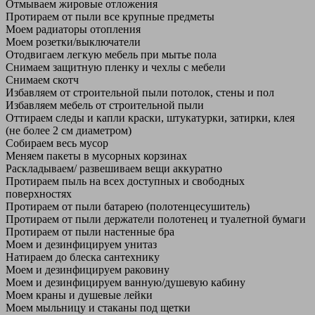
Отмываем жировые отложения
Протираем от пыли все крупные предметы
Моем радиаторы отопления
Моем розетки/выключатели
Отодвигаем легкую мебель при мытье пола
Снимаем защитную пленку и чехлы с мебели
Снимаем скотч
Избавляем от строительной пыли потолок, стены и пол
Избавляем мебель от строительной пыли
Оттираем следы и капли краски, штукатурки, затирки, клея
(не более 2 см диаметром)
Собираем весь мусор
Меняем пакеты в мусорных корзинах
Раскладываем/ развешиваем вещи аккуратно
Протираем пыль на всех доступных и свободных
поверхностях
Протираем от пыли батарею (полотенцесушитель)
Протираем от пыли держатели полотенец и туалетной бумаги
Протираем от пыли настенные бра
Моем и дезинфицируем унитаз
Натираем до блеска сантехнику
Моем и дезинфицируем раковину
Моем и дезинфицируем ванную/душевую кабину
Моем краны и душевые лейки
Моем мыльницу и стаканы под щетки