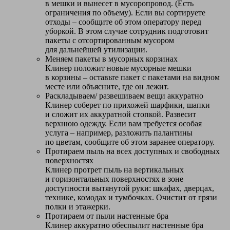
в мешки и вынесет в мусоропровод. (Есть
ограничения по объему). Если вы сортируете
отходы – сообщите об этом оператору перед
уборкой. В этом случае сотрудник подготовит
пакеты с отсортированным мусором
для дальнейшей утилизации.
Меняем пакеты в мусорных корзинах
Клинер положит новые мусорные мешки
в корзины – оставьте пакет с пакетами на видном
месте или объясните, где он лежит.
Раскладываем/ развешиваем вещи аккуратно
Клинер соберет по прихожей шарфики, шапки
и сложит их аккуратной стопкой. Развесит
верхнюю одежду. Если вам требуется особая
услуга – например, разложить палантины
по цветам, сообщите об этом заранее оператору.
Протираем пыль на всех доступных и свободных
поверхностях
Клинер протрет пыль на вертикальных
и горизонтальных поверхностях в зоне
доступности вытянутой руки: шкафах, дверцах,
технике, комодах и тумбочках. Очистит от грязи
полки и этажерки.
Протираем от пыли настенные бра
Клинер аккуратно обеспылит настенные бра