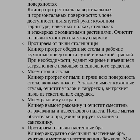
поверхностях
Клинер протрет пыль на вертикальных
и горизонтальных поверхностях в зоне
доступности вытянутой руки: кухонном
гарнитуре, навесных полках, стеллажах
и этажерках с комнатными растениями. Очистит
от пыли кухонную вытяжку снаружи.
Протираем от пыли столешницы
Клинер протрет обеденные столы и рабочие
кухонные поверхности сухой и влажной тряпкой.
При необходимости, удалит жирные и въевшиеся
загрязнения с помощью специального средства.
Моем стол и стулья
Клинер протрет от пыли и грязи всю поверхность
стола, включая ножки. А также вымоет кухонные
стулья, очистит уголок и табуретки, вытряхнет
пыль из текстильных сидушек.
Моем раковину и кран
Клинер вымоет раковину и очистит смеситель
от ржавчины и известкового налета. После мытья
обязательно продезинфицирует кухонную
сантехнику.
Протираем от пыли настенные бра
Клинер аккуратно обеспылит настенные бра,
учитывая материал изготовления абажуров. Мы