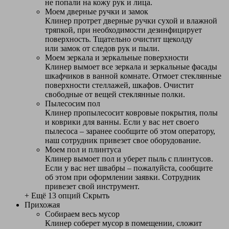
не попали на кожу рук и лица.
Моем дверные ручки и замок
Клинер протрет дверные ручки сухой и влажной
тряпкой, при необходимости дезинфицирует
поверхность. Тщательно очистит щеколду
или замок от следов рук и пыли.
Моем зеркала и зеркальные поверхности
Клинер вымоет все зеркала и зеркальные фасады
шкафчиков в ванной комнате. Отмоет стеклянные
поверхности стеллажей, шкафов. Очистит
свободные от вещей стеклянные полки.
Пылесосим пол
Клинер пропылесосит ковровые покрытия, полы
и коврики для ванны. Если у вас нет своего
пылесоса – заранее сообщите об этом оператору,
наш сотрудник привезет свое оборудование.
Моем пол и плинтуса
Клинер вымоет пол и уберет пыль с плинтусов.
Если у вас нет швабры – пожалуйста, сообщите
об этом при оформлении заявки. Сотрудник
привезет свой инструмент.
+ Ещё 13 опций
Скрыть
Прихожая
Собираем весь мусор
Клинер соберет мусор в помещении, сложит