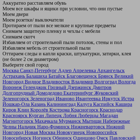
Аккуратно расставляем обувь
Моем все шкафы и ящики при условии, что они пустые
Моем двери
Моем розетки/ выключатели
Протираем от пыли все мелкие и крупные предметы
Снимаем защитную пленку и чехлы с мебели
Снимаем скотч
Избавляем от строительной пыли потолок, стены и пол
Избавляем мебель от строительной пыли
Оттираем следы и капли краски, штукатурки, затирки, клея
(не более 2 см диаметром)
Выберите свой город
Москва
Санкт-Петербург
Адлер
Апрелевка
Архангельск
Астрахань
Балашиха
Батайск
Благовещенск
Брянск
Великий
Новгород
Видное
Владивосток
Владимир
Волгоград
Вологда
Воронеж
Геленджик
Грозный
Дзержинск
Дмитров
Долгопрудный
Домодедово
Екатеринбург
Жуковский
Зеленогорск
Зеленоград
Иваново
Ивантеевка
Иркутск
Истра
Йошкар-Ола
Казань
Калининград
Калуга
Каспийск
Кашира
Киров
Клин
Королёв
Кострома
Красногорск
Краснодар
Красноярск
Курган
Липецк
Лобня
Люберцы
Магадан
Магнитогорск
Махачкала
Мурманск
Мытищи
Набережные
Челны
Нальчик
Наро-Фоминск
Нижневартовск
Нижний
Новгород
Новая Москва
Новокузнецк
Новороссийск
Новосибирск
Ногинск
Обнинск
Одинцово
Омск
Павловский