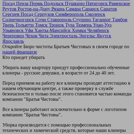
Посад
Пенза
Пермь
Подольск
Пушкино
Пятигорск
Раменское
Реутов
Ростов-на-Дону
Рязань
Самара
Саранск
Саратов
Сергиев Посад
Серпухов
Симферополь
Смоленск
Солнечногорск
Сочи
Ставрополь
Ступино
Таганрог
Тамбов
Тверь
Тольятти
Томск
Троицк
Тула
Тюмень
Улан-Удэ
Ульяновск
Уфа
Ханты-Мансийск
Химки
Челябинск
Череповец
Чехов
Чита
Электросталь
Энгельс
Якутск
Ярославль
Откройте Бюро чистоты Братьев Чистовых в своем городе по
нашей франшизе
Кто приедет убирать
Убирать вашу квартиру приедут профессионально обученные
клинеры - русские девушки, в возрасте от 24 до 40 лет.
Перед приемом на работу все клинеры проходят аттестацию в
нашем обучающем центре, а также проверку в службе
безопасности и только после этого становятся частью команды
компании "Братья Чистовы".
Все клинеры работают исключительно в форме с логотипом
компании "Братья Чистовы".
Уборка производится с помощью профессиональных
технических и химический средств, которые наши клинеры