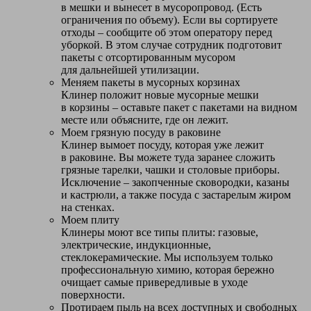
в мешки и вынесет в мусоропровод. (Есть
ограничения по объему). Если вы сортируете
отходы – сообщите об этом оператору перед
уборкой. В этом случае сотрудник подготовит
пакеты с отсортированным мусором
для дальнейшей утилизации.
Меняем пакеты в мусорных корзинах
Клинер положит новые мусорные мешки
в корзины – оставьте пакет с пакетами на видном
месте или объясните, где он лежит.
Моем грязную посуду в раковине
Клинер вымоет посуду, которая уже лежит
в раковине. Вы можете туда заранее сложить
грязные тарелки, чашки и столовые приборы.
Исключение – закопченные сковородки, казаны
и кастрюли, а также посуда с застарелым жиром
на стенках.
Моем плиту
Клинеры моют все типы плиты: газовые,
электрические, индукционные,
стеклокерамические. Мы используем только
профессиональную химию, которая бережно
очищает самые привередливые в уходе
поверхности.
Протираем пыль на всех доступных и свободных