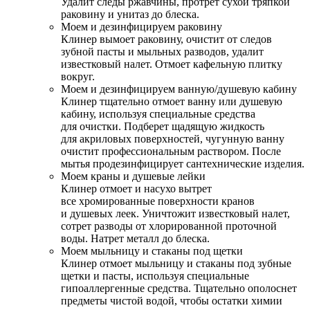
Удалит следы ржавчины, протрет сухой тряпкой
раковину и унитаз до блеска.
Моем и дезинфицируем раковину
Клинер вымоет раковину, очистит от следов
зубной пасты и мыльных разводов, удалит
известковый налет. Отмоет кафельную плитку
вокруг.
Моем и дезинфицируем ванную/душевую кабину
Клинер тщательно отмоет ванну или душевую
кабину, используя специальные средства
для очистки. Подберет щадящую жидкость
для акриловых поверхностей, чугунную ванну
очистит профессиональным раствором. После
мытья продезинфицирует сантехнические изделия.
Моем краны и душевые лейки
Клинер отмоет и насухо вытрет
все хромированные поверхности кранов
и душевых леек. Уничтожит известковый налет,
сотрет разводы от хлорированной проточной
воды. Натрет металл до блеска.
Моем мыльницу и стаканы под щетки
Клинер отмоет мыльницу и стаканы под зубные
щетки и пасты, используя специальные
гипоаллергенные средства. Тщательно ополоснет
предметы чистой водой, чтобы остатки химии