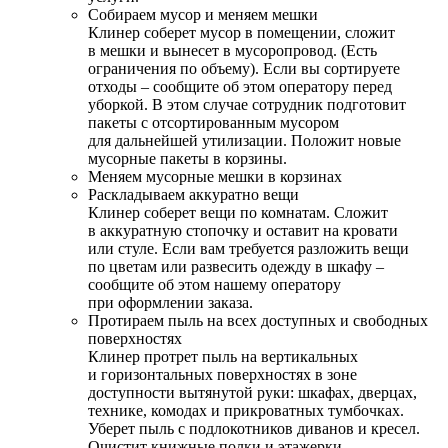
Собираем мусор и меняем мешки
Клинер соберет мусор в помещении, сложит
в мешки и вынесет в мусоропровод. (Есть
ограничения по объему). Если вы сортируете
отходы – сообщите об этом оператору перед
уборкой. В этом случае сотрудник подготовит
пакеты с отсортированным мусором
для дальнейшей утилизации. Положит новые
мусорные пакеты в корзины.
Меняем мусорные мешки в корзинах
Раскладываем аккуратно вещи
Клинер соберет вещи по комнатам. Сложит
в аккуратную стопочку и оставит на кровати
или стуле. Если вам требуется разложить вещи
по цветам или развесить одежду в шкафу –
сообщите об этом нашему оператору
при оформлении заказа.
Протираем пыль на всех доступных и свободных
поверхностях
Клинер протрет пыль на вертикальных
и горизонтальных поверхностях в зоне
доступности вытянутой руки: шкафах, дверцах,
технике, комодах и прикроватных тумбочках.
Уберет пыль с подлокотников диванов и кресел.
Очистит книжные полки и этажерки.