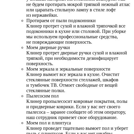
не будем протирать мокрой тряпкой нежный атлас
или царапать стильную лампу в стиле лофт
из нержавейки.
Протираем от пыли подоконники
Клинер протрет сухой и влажной тряпочкой все
подоконники в кухне или столовой. При уборке
мы используем профессиональные средства,
не повреждающие поверхность.
Моем дверные ручки
Клинер протрет дверные ручки сухой и влажной
тряпкой, при необходимости дезинфицирует
поверхность.
Моем зеркала и зеркальные поверхности
Клинер вымоет все зеркала в кухне. Очистит
стеклянные поверхности стеллажей, шкафов
и тумбочек ТВ. Отмоет свободные от вещей
стеклянные полки.
Пылесосим пол
Клинер пропылесосит ковровые покрытия, полы
и придверные коврики. Если у вас нет своего
пылесоса – заранее сообщите об этом оператору,
наш сотрудник привезет свое оборудование.
Моем пол и плинтуса
Клинер проведет тщательно вымоет пол и уберет
пыль с плинтусов. Если у вас нет швабры –