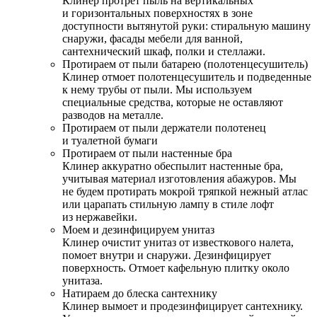
Клинер протрет пыль на вертикальных
и горизонтальных поверхностях в зоне
доступности вытянутой руки: стиральную машину
снаружи, фасады мебели для ванной,
сантехнический шкаф, полки и стеллажи.
Протираем от пыли батарею (полотенцесушитель)
Клинер отмоет полотенцесушитель и подведенные
к нему трубы от пыли. Мы используем
специальные средства, которые не оставляют
разводов на металле.
Протираем от пыли держатели полотенец
и туалетной бумаги
Протираем от пыли настенные бра
Клинер аккуратно обеспылит настенные бра,
учитывая материал изготовления абажуров. Мы
не будем протирать мокрой тряпкой нежный атлас
или царапать стильную лампу в стиле лофт
из нержавейки.
Моем и дезинфицируем унитаз
Клинер очистит унитаз от известкового налета,
помоет внутри и снаружи. Дезинфицирует
поверхность. Отмоет кафельную плитку около
унитаза.
Натираем до блеска сантехнику
Клинер вымоет и продезинфицирует сантехнику.