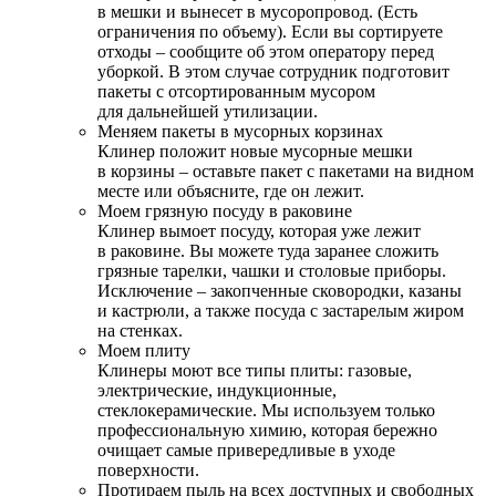
в мешки и вынесет в мусоропровод. (Есть
ограничения по объему). Если вы сортируете
отходы – сообщите об этом оператору перед
уборкой. В этом случае сотрудник подготовит
пакеты с отсортированным мусором
для дальнейшей утилизации.
Меняем пакеты в мусорных корзинах
Клинер положит новые мусорные мешки
в корзины – оставьте пакет с пакетами на видном
месте или объясните, где он лежит.
Моем грязную посуду в раковине
Клинер вымоет посуду, которая уже лежит
в раковине. Вы можете туда заранее сложить
грязные тарелки, чашки и столовые приборы.
Исключение – закопченные сковородки, казаны
и кастрюли, а также посуда с застарелым жиром
на стенках.
Моем плиту
Клинеры моют все типы плиты: газовые,
электрические, индукционные,
стеклокерамические. Мы используем только
профессиональную химию, которая бережно
очищает самые привередливые в уходе
поверхности.
Протираем пыль на всех доступных и свободных