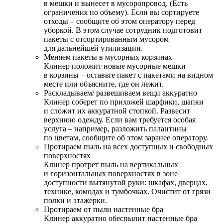
в мешки и вынесет в мусоропровод. (Есть
ограничения по объему). Если вы сортируете
отходы – сообщите об этом оператору перед
уборкой. В этом случае сотрудник подготовит
пакеты с отсортированным мусором
для дальнейшей утилизации.
Меняем пакеты в мусорных корзинах
Клинер положит новые мусорные мешки
в корзины – оставьте пакет с пакетами на видном
месте или объясните, где он лежит.
Раскладываем/ развешиваем вещи аккуратно
Клинер соберет по прихожей шарфики, шапки
и сложит их аккуратной стопкой. Развесит
верхнюю одежду. Если вам требуется особая
услуга – например, разложить палантины
по цветам, сообщите об этом заранее оператору.
Протираем пыль на всех доступных и свободных
поверхностях
Клинер протрет пыль на вертикальных
и горизонтальных поверхностях в зоне
доступности вытянутой руки: шкафах, дверцах,
технике, комодах и тумбочках. Очистит от грязи
полки и этажерки.
Протираем от пыли настенные бра
Клинер аккуратно обеспылит настенные бра