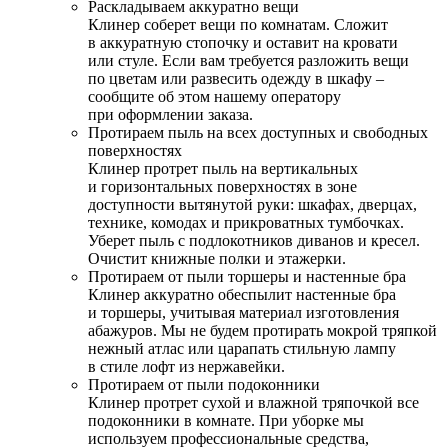
Раскладываем аккуратно вещи
Клинер соберет вещи по комнатам. Сложит
в аккуратную стопочку и оставит на кровати
или стуле. Если вам требуется разложить вещи
по цветам или развесить одежду в шкафу –
сообщите об этом нашему оператору
при оформлении заказа.
Протираем пыль на всех доступных и свободных
поверхностях
Клинер протрет пыль на вертикальных
и горизонтальных поверхностях в зоне
доступности вытянутой руки: шкафах, дверцах,
технике, комодах и прикроватных тумбочках.
Уберет пыль с подлокотников диванов и кресел.
Очистит книжные полки и этажерки.
Протираем от пыли торшеры и настенные бра
Клинер аккуратно обеспылит настенные бра
и торшеры, учитывая материал изготовления
абажуров. Мы не будем протирать мокрой тряпкой
нежный атлас или царапать стильную лампу
в стиле лофт из нержавейки.
Протираем от пыли подоконники
Клинер протрет сухой и влажной тряпочкой все
подоконники в комнате. При уборке мы
используем профессиональные средства,