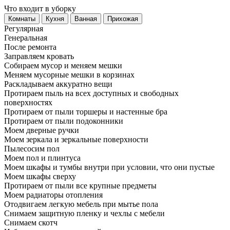
Что входит в уборку
Регу­лярная
Гене­ральная
После ремонта
Заправляем кровать
Собираем мусор и меняем мешки
Меняем мусорные мешки в корзинах
Раскладываем аккуратно вещи
Протираем пыль на всех доступных и свободных
поверхностях
Протираем от пыли торшеры и настенные бра
Протираем от пыли подоконники
Моем дверные ручки
Моем зеркала и зеркальные поверхности
Пылесосим пол
Моем пол и плинтуса
Моем шкафы и тумбы внутри при условии, что они пустые
Моем шкафы сверху
Протираем от пыли все крупные предметы
Моем радиаторы отопления
Отодвигаем легкую мебель при мытье пола
Снимаем защитную пленку и чехлы с мебели
Снимаем скотч