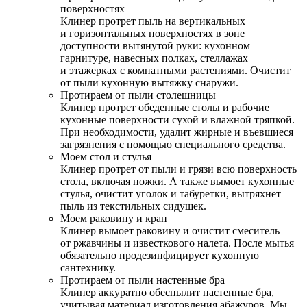
поверхностях
Клинер протрет пыль на вертикальных
и горизонтальных поверхностях в зоне
доступности вытянутой руки: кухонном
гарнитуре, навесных полках, стеллажах
и этажерках с комнатными растениями. Очистит
от пыли кухонную вытяжку снаружи.
Протираем от пыли столешницы
Клинер протрет обеденные столы и рабочие
кухонные поверхности сухой и влажной тряпкой.
При необходимости, удалит жирные и въевшиеся
загрязнения с помощью специального средства.
Моем стол и стулья
Клинер протрет от пыли и грязи всю поверхность
стола, включая ножки. А также вымоет кухонные
стулья, очистит уголок и табуретки, вытряхнет
пыль из текстильных сидушек.
Моем раковину и кран
Клинер вымоет раковину и очистит смеситель
от ржавчины и известкового налета. После мытья
обязательно продезинфицирует кухонную
сантехнику.
Протираем от пыли настенные бра
Клинер аккуратно обеспылит настенные бра,
учитывая материал изготовления абажуров. Мы