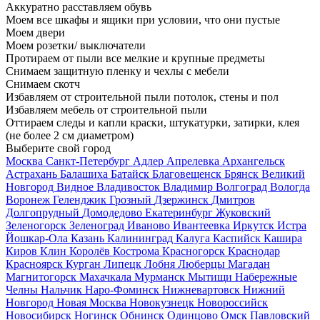
Аккуратно расставляем обувь
Моем все шкафы и ящики при условии, что они пустые
Моем двери
Моем розетки/ выключатели
Протираем от пыли все мелкие и крупные предметы
Снимаем защитную пленку и чехлы с мебели
Снимаем скотч
Избавляем от строительной пыли потолок, стены и пол
Избавляем мебель от строительной пыли
Оттираем следы и капли краски, штукатурки, затирки, клея
(не более 2 см диаметром)
Выберите свой город
Москва
Санкт-Петербург
Адлер
Апрелевка
Архангельск
Астрахань
Балашиха
Батайск
Благовещенск
Брянск
Великий
Новгород
Видное
Владивосток
Владимир
Волгоград
Вологда
Воронеж
Геленджик
Грозный
Дзержинск
Дмитров
Долгопрудный
Домодедово
Екатеринбург
Жуковский
Зеленогорск
Зеленоград
Иваново
Ивантеевка
Иркутск
Истра
Йошкар-Ола
Казань
Калининград
Калуга
Каспийск
Кашира
Киров
Клин
Королёв
Кострома
Красногорск
Краснодар
Красноярск
Курган
Липецк
Лобня
Люберцы
Магадан
Магнитогорск
Махачкала
Мурманск
Мытищи
Набережные
Челны
Нальчик
Наро-Фоминск
Нижневартовск
Нижний
Новгород
Новая Москва
Новокузнецк
Новороссийск
Новосибирск
Ногинск
Обнинск
Одинцово
Омск
Павловский