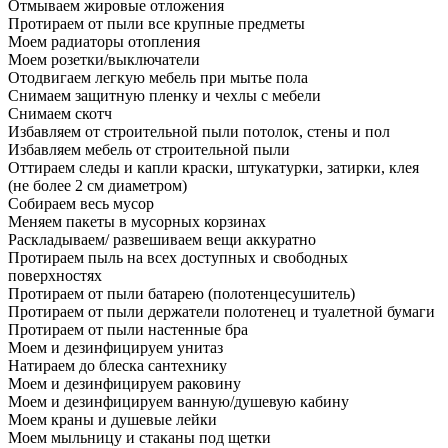
Отмываем жировые отложения
Протираем от пыли все крупные предметы
Моем радиаторы отопления
Моем розетки/выключатели
Отодвигаем легкую мебель при мытье пола
Снимаем защитную пленку и чехлы с мебели
Снимаем скотч
Избавляем от строительной пыли потолок, стены и пол
Избавляем мебель от строительной пыли
Оттираем следы и капли краски, штукатурки, затирки, клея
(не более 2 см диаметром)
Собираем весь мусор
Меняем пакеты в мусорных корзинах
Раскладываем/ развешиваем вещи аккуратно
Протираем пыль на всех доступных и свободных
поверхностях
Протираем от пыли батарею (полотенцесушитель)
Протираем от пыли держатели полотенец и туалетной бумаги
Протираем от пыли настенные бра
Моем и дезинфицируем унитаз
Натираем до блеска сантехнику
Моем и дезинфицируем раковину
Моем и дезинфицируем ванную/душевую кабину
Моем краны и душевые лейки
Моем мыльницу и стаканы под щетки