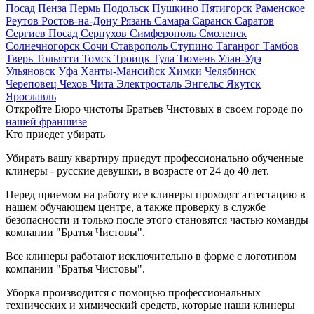
Посад
Пенза
Пермь
Подольск
Пушкино
Пятигорск
Раменское
Реутов
Ростов-на-Дону
Рязань
Самара
Саранск
Саратов
Сергиев Посад
Серпухов
Симферополь
Смоленск
Солнечногорск
Сочи
Ставрополь
Ступино
Таганрог
Тамбов
Тверь
Тольятти
Томск
Троицк
Тула
Тюмень
Улан-Удэ
Ульяновск
Уфа
Ханты-Мансийск
Химки
Челябинск
Череповец
Чехов
Чита
Электросталь
Энгельс
Якутск
Ярославль
Откройте Бюро чистоты Братьев Чистовых в своем городе по
нашей франшизе
Кто приедет убирать
Убирать вашу квартиру приедут профессионально обученные
клинеры - русские девушки, в возрасте от 24 до 40 лет.
Перед приемом на работу все клинеры проходят аттестацию в
нашем обучающем центре, а также проверку в службе
безопасности и только после этого становятся частью команды
компании "Братья Чистовы".
Все клинеры работают исключительно в форме с логотипом
компании "Братья Чистовы".
Уборка производится с помощью профессиональных
технических и химический средств, которые наши клинеры