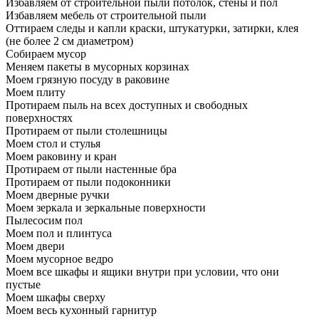
Избавляем от строительной пыли потолок, стены и пол
Избавляем мебель от строительной пыли
Оттираем следы и капли краски, штукатурки, затирки, клея
(не более 2 см диаметром)
Собираем мусор
Меняем пакеты в мусорных корзинах
Моем грязную посуду в раковине
Моем плиту
Протираем пыль на всех доступных и свободных
поверхностях
Протираем от пыли столешницы
Моем стол и стулья
Моем раковину и кран
Протираем от пыли настенные бра
Протираем от пыли подоконники
Моем дверные ручки
Моем зеркала и зеркальные поверхности
Пылесосим пол
Моем пол и плинтуса
Моем двери
Моем мусорное ведро
Моем все шкафы и ящики внутри при условии, что они
пустые
Моем шкафы сверху
Моем весь кухонный гарнитур