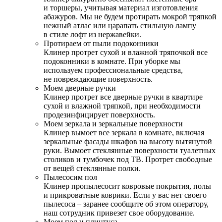
и торшеры, учитывая материал изготовления
абажуров. Мы не будем протирать мокрой тряпкой
нежный атлас или царапать стильную лампу
в стиле лофт из нержавейки.
Протираем от пыли подоконники
Клинер протрет сухой и влажной тряпочкой все
подоконники в комнате. При уборке мы
используем профессиональные средства,
не повреждающие поверхность.
Моем дверные ручки
Клинер протрет все дверные ручки в квартире
сухой и влажной тряпкой, при необходимости
продезинфицирует поверхность.
Моем зеркала и зеркальные поверхности
Клинер вымоет все зеркала в комнате, включая
зеркальные фасады шкафов на высоту вытянутой
руки. Вымоет стеклянные поверхности туалетных
столиков и тумбочек под ТВ. Протрет свободные
от вещей стеклянные полки.
Пылесосим пол
Клинер пропылесосит ковровые покрытия, полы
и прикроватные коврики. Если у вас нет своего
пылесоса – заранее сообщите об этом оператору,
наш сотрудник привезет свое оборудование.
Моем пол и плинтуса