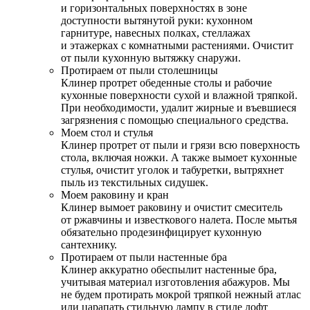
и горизонтальных поверхностях в зоне
доступности вытянутой руки: кухонном
гарнитуре, навесных полках, стеллажах
и этажерках с комнатными растениями. Очистит
от пыли кухонную вытяжку снаружи.
Протираем от пыли столешницы
Клинер протрет обеденные столы и рабочие
кухонные поверхности сухой и влажной тряпкой.
При необходимости, удалит жирные и въевшиеся
загрязнения с помощью специального средства.
Моем стол и стулья
Клинер протрет от пыли и грязи всю поверхность
стола, включая ножки. А также вымоет кухонные
стулья, очистит уголок и табуретки, вытряхнет
пыль из текстильных сидушек.
Моем раковину и кран
Клинер вымоет раковину и очистит смеситель
от ржавчины и известкового налета. После мытья
обязательно продезинфицирует кухонную
сантехнику.
Протираем от пыли настенные бра
Клинер аккуратно обеспылит настенные бра,
учитывая материал изготовления абажуров. Мы
не будем протирать мокрой тряпкой нежный атлас
или царапать стильную лампу в стиле лофт