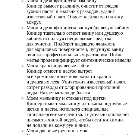
Моем и дезинфицируем раковину
Клинер вымоет раковину, очистит от следов
зубной пасты и мыльных разводов, удалит
известковый налет. Отмоет кафельную плитку
вокруг.
Моем и дезинфицируем ванную/душевую кабину
Клинер тщательно отмоет ванну или душевую
кабину, используя специальные средства
для очистки. Подберет щадящую жидкость
для акриловых поверхностей, чугунную ванну
очистит профессиональным раствором. После
мытья продезинфицирует сантехнические изделия.
Моем краны и душевые лейки
Клинер отмоет и насухо вытрет
все хромированные поверхности кранов
и душевых леек. Уничтожит известковый налет,
сотрет разводы от хлорированной проточной
воды. Натрет металл до блеска.
Моем мыльницу и стаканы под щетки
Клинер отмоет мыльницу и стаканы под зубные
щетки и пасты, используя специальные
гипоаллергенные средства. Тщательно ополоснет
предметы чистой водой, чтобы остатки химии
не попали на кожу рук и лица.
Моем дверные ручки и замок