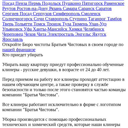
Посад
Пенза
Пермь
Подольск
Пушкино
Пятигорск
Раменское
Реутов
Ростов-на-Дону
Рязань
Самара
Саранск
Саратов
Сергиев Посад
Серпухов
Симферополь
Смоленск
Солнечногорск
Сочи
Ставрополь
Ступино
Таганрог
Тамбов
Тверь
Тольятти
Томск
Троицк
Тула
Тюмень
Улан-Удэ
Ульяновск
Уфа
Ханты-Мансийск
Химки
Челябинск
Череповец
Чехов
Чита
Электросталь
Энгельс
Якутск
Ярославль
Откройте Бюро чистоты Братьев Чистовых в своем городе по
нашей франшизе
Кто приедет убирать
Убирать вашу квартиру приедут профессионально обученные
клинеры - русские девушки, в возрасте от 24 до 40 лет.
Перед приемом на работу все клинеры проходят аттестацию в
нашем обучающем центре, а также проверку в службе
безопасности и только после этого становятся частью команды
компании "Братья Чистовы".
Все клинеры работают исключительно в форме с логотипом
компании "Братья Чистовы".
Уборка производится с помощью профессиональных
технических и химический средств, которые наши клинеры