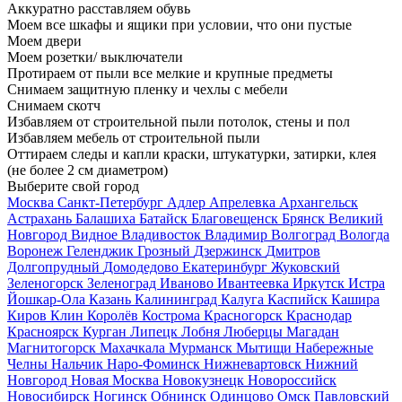
Аккуратно расставляем обувь
Моем все шкафы и ящики при условии, что они пустые
Моем двери
Моем розетки/ выключатели
Протираем от пыли все мелкие и крупные предметы
Снимаем защитную пленку и чехлы с мебели
Снимаем скотч
Избавляем от строительной пыли потолок, стены и пол
Избавляем мебель от строительной пыли
Оттираем следы и капли краски, штукатурки, затирки, клея
(не более 2 см диаметром)
Выберите свой город
Москва
Санкт-Петербург
Адлер
Апрелевка
Архангельск
Астрахань
Балашиха
Батайск
Благовещенск
Брянск
Великий
Новгород
Видное
Владивосток
Владимир
Волгоград
Вологда
Воронеж
Геленджик
Грозный
Дзержинск
Дмитров
Долгопрудный
Домодедово
Екатеринбург
Жуковский
Зеленогорск
Зеленоград
Иваново
Ивантеевка
Иркутск
Истра
Йошкар-Ола
Казань
Калининград
Калуга
Каспийск
Кашира
Киров
Клин
Королёв
Кострома
Красногорск
Краснодар
Красноярск
Курган
Липецк
Лобня
Люберцы
Магадан
Магнитогорск
Махачкала
Мурманск
Мытищи
Набережные
Челны
Нальчик
Наро-Фоминск
Нижневартовск
Нижний
Новгород
Новая Москва
Новокузнецк
Новороссийск
Новосибирск
Ногинск
Обнинск
Одинцово
Омск
Павловский