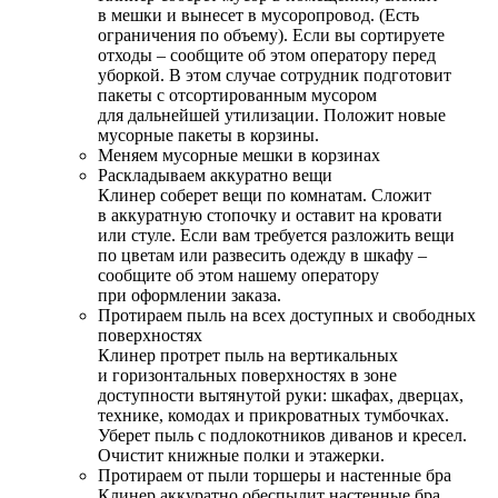
в мешки и вынесет в мусоропровод. (Есть
ограничения по объему). Если вы сортируете
отходы – сообщите об этом оператору перед
уборкой. В этом случае сотрудник подготовит
пакеты с отсортированным мусором
для дальнейшей утилизации. Положит новые
мусорные пакеты в корзины.
Меняем мусорные мешки в корзинах
Раскладываем аккуратно вещи
Клинер соберет вещи по комнатам. Сложит
в аккуратную стопочку и оставит на кровати
или стуле. Если вам требуется разложить вещи
по цветам или развесить одежду в шкафу –
сообщите об этом нашему оператору
при оформлении заказа.
Протираем пыль на всех доступных и свободных
поверхностях
Клинер протрет пыль на вертикальных
и горизонтальных поверхностях в зоне
доступности вытянутой руки: шкафах, дверцах,
технике, комодах и прикроватных тумбочках.
Уберет пыль с подлокотников диванов и кресел.
Очистит книжные полки и этажерки.
Протираем от пыли торшеры и настенные бра
Клинер аккуратно обеспылит настенные бра