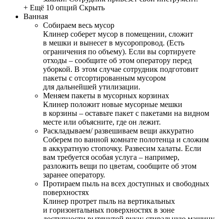
+ Ещё 10 опций
Скрыть
Ванная
Собираем весь мусор
Клинер соберет мусор в помещении, сложит
в мешки и вынесет в мусоропровод. (Есть
ограничения по объему). Если вы сортируете
отходы – сообщите об этом оператору перед
уборкой. В этом случае сотрудник подготовит
пакеты с отсортированным мусором
для дальнейшей утилизации.
Меняем пакеты в мусорных корзинах
Клинер положит новые мусорные мешки
в корзины – оставьте пакет с пакетами на видном
месте или объясните, где он лежит.
Раскладываем/ развешиваем вещи аккуратно
Соберем по ванной комнате полотенца и сложим
в аккуратную стопочку. Развесим халаты. Если
вам требуется особая услуга – например,
разложить вещи по цветам, сообщите об этом
заранее оператору.
Протираем пыль на всех доступных и свободных
поверхностях
Клинер протрет пыль на вертикальных
и горизонтальных поверхностях в зоне
доступности вытянутой руки: стиральную машину