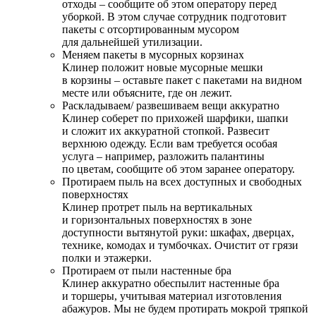
отходы – сообщите об этом оператору перед
уборкой. В этом случае сотрудник подготовит
пакеты с отсортированным мусором
для дальнейшей утилизации.
Меняем пакеты в мусорных корзинах
Клинер положит новые мусорные мешки
в корзины – оставьте пакет с пакетами на видном
месте или объясните, где он лежит.
Раскладываем/ развешиваем вещи аккуратно
Клинер соберет по прихожей шарфики, шапки
и сложит их аккуратной стопкой. Развесит
верхнюю одежду. Если вам требуется особая
услуга – например, разложить палантины
по цветам, сообщите об этом заранее оператору.
Протираем пыль на всех доступных и свободных
поверхностях
Клинер протрет пыль на вертикальных
и горизонтальных поверхностях в зоне
доступности вытянутой руки: шкафах, дверцах,
технике, комодах и тумбочках. Очистит от грязи
полки и этажерки.
Протираем от пыли настенные бра
Клинер аккуратно обеспылит настенные бра
и торшеры, учитывая материал изготовления
абажуров. Мы не будем протирать мокрой тряпкой