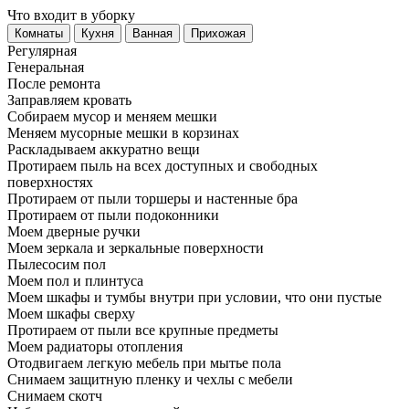
Что входит в уборку
Регу­лярная
Гене­ральная
После ремонта
Заправляем кровать
Собираем мусор и меняем мешки
Меняем мусорные мешки в корзинах
Раскладываем аккуратно вещи
Протираем пыль на всех доступных и свободных
поверхностях
Протираем от пыли торшеры и настенные бра
Протираем от пыли подоконники
Моем дверные ручки
Моем зеркала и зеркальные поверхности
Пылесосим пол
Моем пол и плинтуса
Моем шкафы и тумбы внутри при условии, что они пустые
Моем шкафы сверху
Протираем от пыли все крупные предметы
Моем радиаторы отопления
Отодвигаем легкую мебель при мытье пола
Снимаем защитную пленку и чехлы с мебели
Снимаем скотч