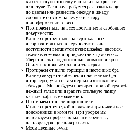
в аккуратную стопочку и оставит на кровати
или стуле. Если вам требуется разложить вещи
по цветам или развесить одежду в шкафу –
сообщите об этом нашему оператору
при оформлении заказа.
Протираем пыль на всех доступных и свободных
поверхностях
Клинер протрет пыль на вертикальных
и горизонтальных поверхностях в зоне
доступности вытянутой руки: шкафах, дверцах,
технике, комодах и прикроватных тумбочках.
Уберет пыль с подлокотников диванов и кресел.
Очистит книжные полки и этажерки.
Протираем от пыли торшеры и настенные бра
Клинер аккуратно обеспылит настенные бра
и торшеры, учитывая материал изготовления
абажуров. Мы не будем протирать мокрой тряпкой
нежный атлас или царапать стильную лампу
в стиле лофт из нержавейки.
Протираем от пыли подоконники
Клинер протрет сухой и влажной тряпочкой все
подоконники в комнате. При уборке мы
используем профессиональные средства,
не повреждающие поверхность.
Моем дверные ручки