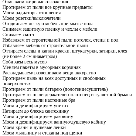
Отмываем жировые отложения
Протираем от пыли все крупные предметы
Моем радиаторы отопления
Моем розетки/выключатели
Отодвигаем легкую мебель при мытье пола
Снимаем защитную пленку и чехлы с мебели
Снимаем скотч
Избавляем от строительной пыли потолок, стены и пол
Избавляем мебель от строительной пыли
Оттираем следы и капли краски, штукатурки, затирки, клея
(не более 2 см диаметром)
Собираем весь мусор
Меняем пакеты в мусорных корзинах
Раскладываем/ развешиваем вещи аккуратно
Протираем пыль на всех доступных и свободных
поверхностях
Протираем от пыли батарею (полотенцесушитель)
Протираем от пыли держатели полотенец и туалетной бумаги
Протираем от пыли настенные бра
Моем и дезинфицируем унитаз
Натираем до блеска сантехнику
Моем и дезинфицируем раковину
Моем и дезинфицируем ванную/душевую кабину
Моем краны и душевые лейки
Моем мыльницу и стаканы под щетки