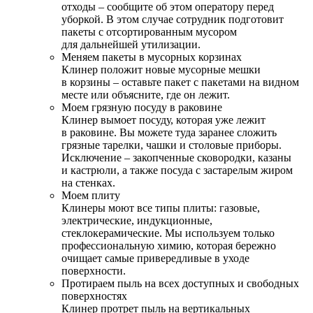
отходы – сообщите об этом оператору перед
уборкой. В этом случае сотрудник подготовит
пакеты с отсортированным мусором
для дальнейшей утилизации.
Меняем пакеты в мусорных корзинах
Клинер положит новые мусорные мешки
в корзины – оставьте пакет с пакетами на видном
месте или объясните, где он лежит.
Моем грязную посуду в раковине
Клинер вымоет посуду, которая уже лежит
в раковине. Вы можете туда заранее сложить
грязные тарелки, чашки и столовые приборы.
Исключение – закопченные сковородки, казаны
и кастрюли, а также посуда с застарелым жиром
на стенках.
Моем плиту
Клинеры моют все типы плиты: газовые,
электрические, индукционные,
стеклокерамические. Мы используем только
профессиональную химию, которая бережно
очищает самые привередливые в уходе
поверхности.
Протираем пыль на всех доступных и свободных
поверхностях
Клинер протрет пыль на вертикальных