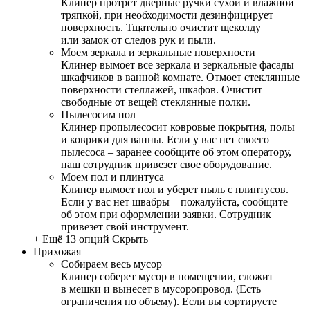
Клинер протрет дверные ручки сухой и влажной
тряпкой, при необходимости дезинфицирует
поверхность. Тщательно очистит щеколду
или замок от следов рук и пыли.
Моем зеркала и зеркальные поверхности
Клинер вымоет все зеркала и зеркальные фасады
шкафчиков в ванной комнате. Отмоет стеклянные
поверхности стеллажей, шкафов. Очистит
свободные от вещей стеклянные полки.
Пылесосим пол
Клинер пропылесосит ковровые покрытия, полы
и коврики для ванны. Если у вас нет своего
пылесоса – заранее сообщите об этом оператору,
наш сотрудник привезет свое оборудование.
Моем пол и плинтуса
Клинер вымоет пол и уберет пыль с плинтусов.
Если у вас нет швабры – пожалуйста, сообщите
об этом при оформлении заявки. Сотрудник
привезет свой инструмент.
+ Ещё 13 опций
Скрыть
Прихожая
Собираем весь мусор
Клинер соберет мусор в помещении, сложит
в мешки и вынесет в мусоропровод. (Есть
ограничения по объему). Если вы сортируете