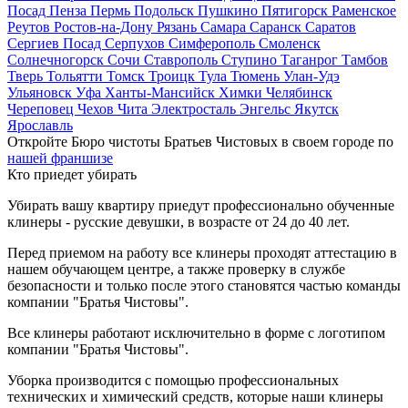
Посад
Пенза
Пермь
Подольск
Пушкино
Пятигорск
Раменское
Реутов
Ростов-на-Дону
Рязань
Самара
Саранск
Саратов
Сергиев Посад
Серпухов
Симферополь
Смоленск
Солнечногорск
Сочи
Ставрополь
Ступино
Таганрог
Тамбов
Тверь
Тольятти
Томск
Троицк
Тула
Тюмень
Улан-Удэ
Ульяновск
Уфа
Ханты-Мансийск
Химки
Челябинск
Череповец
Чехов
Чита
Электросталь
Энгельс
Якутск
Ярославль
Откройте Бюро чистоты Братьев Чистовых в своем городе по
нашей франшизе
Кто приедет убирать
Убирать вашу квартиру приедут профессионально обученные
клинеры - русские девушки, в возрасте от 24 до 40 лет.
Перед приемом на работу все клинеры проходят аттестацию в
нашем обучающем центре, а также проверку в службе
безопасности и только после этого становятся частью команды
компании "Братья Чистовы".
Все клинеры работают исключительно в форме с логотипом
компании "Братья Чистовы".
Уборка производится с помощью профессиональных
технических и химический средств, которые наши клинеры