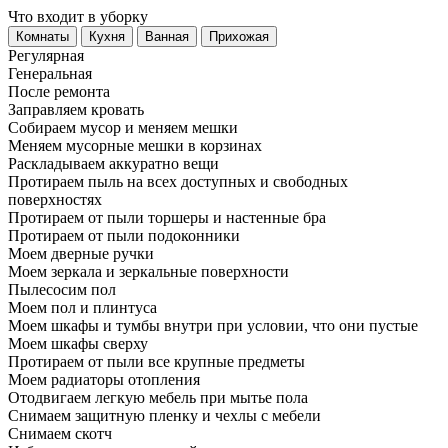
Что входит в уборку
Регу­лярная
Гене­ральная
После ремонта
Заправляем кровать
Собираем мусор и меняем мешки
Меняем мусорные мешки в корзинах
Раскладываем аккуратно вещи
Протираем пыль на всех доступных и свободных
поверхностях
Протираем от пыли торшеры и настенные бра
Протираем от пыли подоконники
Моем дверные ручки
Моем зеркала и зеркальные поверхности
Пылесосим пол
Моем пол и плинтуса
Моем шкафы и тумбы внутри при условии, что они пустые
Моем шкафы сверху
Протираем от пыли все крупные предметы
Моем радиаторы отопления
Отодвигаем легкую мебель при мытье пола
Снимаем защитную пленку и чехлы с мебели
Снимаем скотч