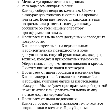
Меняем мусорные мешки в корзинах
Раскладываем аккуратно вещи
Клинер соберет вещи по комнатам. Сложит
в аккуратную стопочку и оставит на кровати
или стуле. Если вам требуется разложить вещи
по цветам или развесить одежду в шкафу –
сообщите об этом нашему оператору
при оформлении заказа.
Протираем пыль на всех доступных и свободных
поверхностях
Клинер протрет пыль на вертикальных
и горизонтальных поверхностях в зоне
доступности вытянутой руки: шкафах, дверцах,
технике, комодах и прикроватных тумбочках.
Уберет пыль с подлокотников диванов и кресел.
Очистит книжные полки и этажерки.
Протираем от пыли торшеры и настенные бра
Клинер аккуратно обеспылит настенные бра
и торшеры, учитывая материал изготовления
абажуров. Мы не будем протирать мокрой тряпкой
нежный атлас или царапать стильную лампу
в стиле лофт из нержавейки.
Протираем от пыли подоконники
Клинер протрет сухой и влажной тряпочкой все
подоконники в комнате. При уборке мы