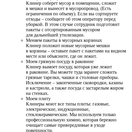
Клинер соберет мусор в помещении, сложит
в мешки и вынесет в мусоропровод. (Есть
ограничения по объему). Если вы сортируете
отходы – сообщите об этом оператору перед
уборкой. В этом случае сотрудник подготовит
пакеты с отсортированным мусором
для дальнейшей утилизации.
Меняем пакеты в мусорных корзинах
Клинер положит новые мусорные мешки
в корзины – оставьте пакет с пакетами на видном
месте или объясните, где он лежит.
Моем грязную посуду в раковине
Клинер вымоет посуду, которая уже лежит
в раковине. Вы можете туда заранее сложить
грязные тарелки, чашки и столовые приборы.
Исключение – закопченные сковородки, казаны
и кастрюли, а также посуда с застарелым жиром
на стенках.
Моем плиту
Клинеры моют все типы плиты: газовые,
электрические, индукционные,
стеклокерамические. Мы используем только
профессиональную химию, которая бережно
очищает самые привередливые в уходе
поверхности.