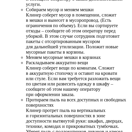
услуги.
Собираем мусор и меняем мешки
Клинер соберет мусор в помещении, сложит
в мешки и вынесет в мусоропровод. (Есть
ограничения по объему). Если вы сортируете
отходы – сообщите об этом оператору перед
уборкой. В этом случае сотрудник подготовит
пакеты с отсортированным мусором
для дальнейшей утилизации. Положит новые
мусорные пакеты в корзины.
Меняем мусорные мешки в корзинах
Раскладываем аккуратно вещи
Клинер соберет вещи по комнатам. Сложит
в аккуратную стопочку и оставит на кровати
или стуле. Если вам требуется разложить вещи
по цветам или развесить одежду в шкафу –
сообщите об этом нашему оператору
при оформлении заказа.
Протираем пыль на всех доступных и свободных
поверхностях
Клинер протрет пыль на вертикальных
и горизонтальных поверхностях в зоне
доступности вытянутой руки: шкафах, дверцах,
технике, комодах и прикроватных тумбочках.
Уберет пыль с подлокотников диванов и кресел.