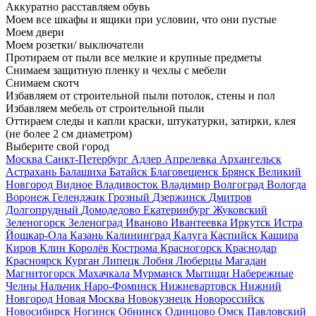
Аккуратно расставляем обувь
Моем все шкафы и ящики при условии, что они пустые
Моем двери
Моем розетки/ выключатели
Протираем от пыли все мелкие и крупные предметы
Снимаем защитную пленку и чехлы с мебели
Снимаем скотч
Избавляем от строительной пыли потолок, стены и пол
Избавляем мебель от строительной пыли
Оттираем следы и капли краски, штукатурки, затирки, клея
(не более 2 см диаметром)
Выберите свой город
Москва
Санкт-Петербург
Адлер
Апрелевка
Архангельск
Астрахань
Балашиха
Батайск
Благовещенск
Брянск
Великий
Новгород
Видное
Владивосток
Владимир
Волгоград
Вологда
Воронеж
Геленджик
Грозный
Дзержинск
Дмитров
Долгопрудный
Домодедово
Екатеринбург
Жуковский
Зеленогорск
Зеленоград
Иваново
Ивантеевка
Иркутск
Истра
Йошкар-Ола
Казань
Калининград
Калуга
Каспийск
Кашира
Киров
Клин
Королёв
Кострома
Красногорск
Краснодар
Красноярск
Курган
Липецк
Лобня
Люберцы
Магадан
Магнитогорск
Махачкала
Мурманск
Мытищи
Набережные
Челны
Нальчик
Наро-Фоминск
Нижневартовск
Нижний
Новгород
Новая Москва
Новокузнецк
Новороссийск
Новосибирск
Ногинск
Обнинск
Одинцово
Омск
Павловский