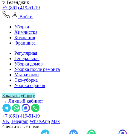
Геленджик
+7 (861) 419-51-19
Войти
Уборка
Химчистка
Компания
Франшиза
Регулярная
Генеральная
Уборка домов
Уборка после ремонта
Мытье окон
Эко-уборка
Уборка офисов
Заказать уборку
→ Личный кабинет
+7 (861) 419-51-19
VK
Telegram
WhatsApp
Max
Свяжитесь с нами