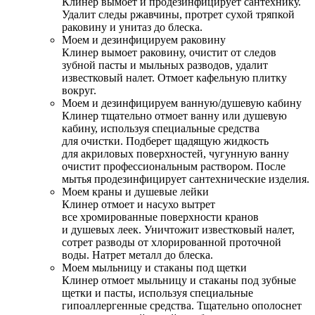
Клинер вымоет и продезинфицирует сантехнику.
Удалит следы ржавчины, протрет сухой тряпкой
раковину и унитаз до блеска.
Моем и дезинфицируем раковину
Клинер вымоет раковину, очистит от следов
зубной пасты и мыльных разводов, удалит
известковый налет. Отмоет кафельную плитку
вокруг.
Моем и дезинфицируем ванную/душевую кабину
Клинер тщательно отмоет ванну или душевую
кабину, используя специальные средства
для очистки. Подберет щадящую жидкость
для акриловых поверхностей, чугунную ванну
очистит профессиональным раствором. После
мытья продезинфицирует сантехнические изделия.
Моем краны и душевые лейки
Клинер отмоет и насухо вытрет
все хромированные поверхности кранов
и душевых леек. Уничтожит известковый налет,
сотрет разводы от хлорированной проточной
воды. Натрет металл до блеска.
Моем мыльницу и стаканы под щетки
Клинер отмоет мыльницу и стаканы под зубные
щетки и пасты, используя специальные
гипоаллергенные средства. Тщательно ополоснет