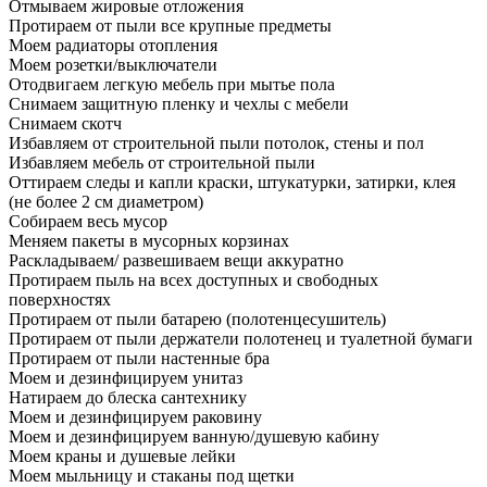
Отмываем жировые отложения
Протираем от пыли все крупные предметы
Моем радиаторы отопления
Моем розетки/выключатели
Отодвигаем легкую мебель при мытье пола
Снимаем защитную пленку и чехлы с мебели
Снимаем скотч
Избавляем от строительной пыли потолок, стены и пол
Избавляем мебель от строительной пыли
Оттираем следы и капли краски, штукатурки, затирки, клея
(не более 2 см диаметром)
Собираем весь мусор
Меняем пакеты в мусорных корзинах
Раскладываем/ развешиваем вещи аккуратно
Протираем пыль на всех доступных и свободных
поверхностях
Протираем от пыли батарею (полотенцесушитель)
Протираем от пыли держатели полотенец и туалетной бумаги
Протираем от пыли настенные бра
Моем и дезинфицируем унитаз
Натираем до блеска сантехнику
Моем и дезинфицируем раковину
Моем и дезинфицируем ванную/душевую кабину
Моем краны и душевые лейки
Моем мыльницу и стаканы под щетки