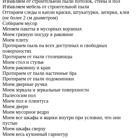
Избавляем от строительной пыли потолок, стены и пол
Избавляем мебель от строительной пыли
Оттираем следы и капли краски, штукатурки, затирки, клея
(не более 2 см диаметром)
Собираем мусор
Меняем пакеты в мусорных корзинах
Моем грязную посуду в раковине
Моем плиту
Протираем пыль на всех доступных и свободных
поверхностях
Протираем от пыли столешницы
Моем стол и стулья
Моем раковину и кран
Протираем от пыли настенные бра
Протираем от пыли подоконники
Моем дверные ручки
Моем зеркала и зеркальные поверхности
Пылесосим пол
Моем пол и плинтуса
Моем двери
Моем мусорное ведро
Моем все шкафы и ящики внутри при условии, что они
пустые
Моем шкафы сверху
Моем весь кухонный гарнитур