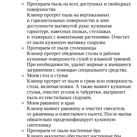
Протираем пыль на всех доступных и свободных
поверхностях
Клинер протрет пыль на вертикальных
и горизонтальных поверхностях в зоне
доступности вытянутой руки: кухонном
гарнитуре, навесных полках, стеллажах
и этажерках с комнатными растениями. Очистит
от пыли кухонную вытяжку снаружи.
Протираем от пыли столешницы
Клинер протрет обеденные столы и рабочие
кухонные поверхности сухой и влажной тряпкой.
При необходимости, удалит жирные и въевшиеся
загрязнения с помощью специального средства.
Моем стол и стулья
Клинер протрет от пыли и грязи всю поверхность
стола, включая ножки. А также вымоет кухонные
стулья, очистит уголок и табуретки, вытряхнет
пыль из текстильных сидушек.
Моем раковину и кран
Клинер вымоет раковину и очистит смеситель
от ржавчины и известкового налета. После мытья
обязательно продезинфицирует кухонную
сантехнику.
Протираем от пыли настенные бра
Клинер аккуратно обеспылит настенные бра,