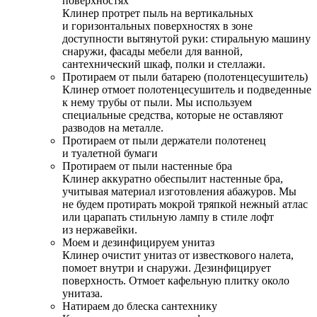
поверхностях
Клинер протрет пыль на вертикальных
и горизонтальных поверхностях в зоне
доступности вытянутой руки: стиральную машину
снаружи, фасады мебели для ванной,
сантехнический шкаф, полки и стеллажи.
Протираем от пыли батарею (полотенцесушитель)
Клинер отмоет полотенцесушитель и подведенные
к нему трубы от пыли. Мы используем
специальные средства, которые не оставляют
разводов на металле.
Протираем от пыли держатели полотенец
и туалетной бумаги
Протираем от пыли настенные бра
Клинер аккуратно обеспылит настенные бра,
учитывая материал изготовления абажуров. Мы
не будем протирать мокрой тряпкой нежный атлас
или царапать стильную лампу в стиле лофт
из нержавейки.
Моем и дезинфицируем унитаз
Клинер очистит унитаз от известкового налета,
помоет внутри и снаружи. Дезинфицирует
поверхность. Отмоет кафельную плитку около
унитаза.
Натираем до блеска сантехнику