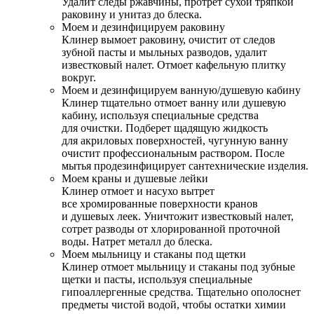
Удалит следы ржавчины, протрет сухой тряпкой
раковину и унитаз до блеска.
Моем и дезинфицируем раковину
Клинер вымоет раковину, очистит от следов
зубной пасты и мыльных разводов, удалит
известковый налет. Отмоет кафельную плитку
вокруг.
Моем и дезинфицируем ванную/душевую кабину
Клинер тщательно отмоет ванну или душевую
кабину, используя специальные средства
для очистки. Подберет щадящую жидкость
для акриловых поверхностей, чугунную ванну
очистит профессиональным раствором. После
мытья продезинфицирует сантехнические изделия.
Моем краны и душевые лейки
Клинер отмоет и насухо вытрет
все хромированные поверхности кранов
и душевых леек. Уничтожит известковый налет,
сотрет разводы от хлорированной проточной
воды. Натрет металл до блеска.
Моем мыльницу и стаканы под щетки
Клинер отмоет мыльницу и стаканы под зубные
щетки и пасты, используя специальные
гипоаллергенные средства. Тщательно ополоснет
предметы чистой водой, чтобы остатки химии