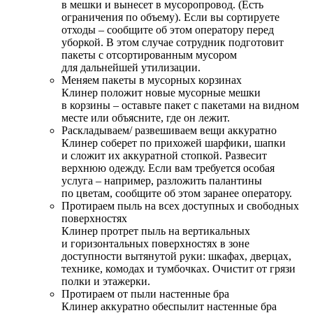
в мешки и вынесет в мусоропровод. (Есть
ограничения по объему). Если вы сортируете
отходы – сообщите об этом оператору перед
уборкой. В этом случае сотрудник подготовит
пакеты с отсортированным мусором
для дальнейшей утилизации.
Меняем пакеты в мусорных корзинах
Клинер положит новые мусорные мешки
в корзины – оставьте пакет с пакетами на видном
месте или объясните, где он лежит.
Раскладываем/ развешиваем вещи аккуратно
Клинер соберет по прихожей шарфики, шапки
и сложит их аккуратной стопкой. Развесит
верхнюю одежду. Если вам требуется особая
услуга – например, разложить палантины
по цветам, сообщите об этом заранее оператору.
Протираем пыль на всех доступных и свободных
поверхностях
Клинер протрет пыль на вертикальных
и горизонтальных поверхностях в зоне
доступности вытянутой руки: шкафах, дверцах,
технике, комодах и тумбочках. Очистит от грязи
полки и этажерки.
Протираем от пыли настенные бра
Клинер аккуратно обеспылит настенные бра