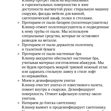
Клинер протрет пыль на вертикальных
и горизонтальных поверхностях в зоне
доступности вытянутой руки: стиральную машину
снаружи, фасады мебели для ванной,
сантехнический шкаф, полки и стеллажи.
Протираем от пыли батарею (полотенцесушитель)
Клинер отмоет полотенцесушитель и подведенные
к нему трубы от пыли. Мы используем
специальные средства, которые не оставляют
разводов на металле.
Протираем от пыли держатели полотенец
и туалетной бумаги
Протираем от пыли настенные бра
Клинер аккуратно обеспылит настенные бра,
учитывая материал изготовления абажуров. Мы
не будем протирать мокрой тряпкой нежный атлас
или царапать стильную лампу в стиле лофт
из нержавейки.
Моем и дезинфицируем унитаз
Клинер очистит унитаз от известкового налета,
помоет внутри и снаружи. Дезинфицирует
поверхность. Отмоет кафельную плитку около
унитаза.
Натираем до блеска сантехнику
Клинер вымоет и продезинфицирует сантехнику.