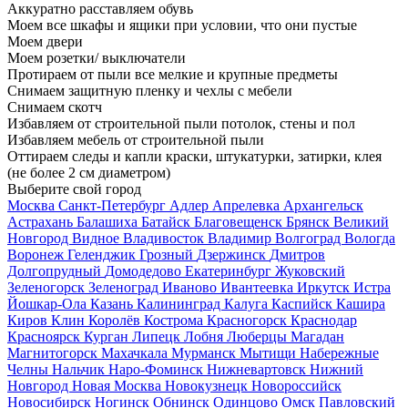
Аккуратно расставляем обувь
Моем все шкафы и ящики при условии, что они пустые
Моем двери
Моем розетки/ выключатели
Протираем от пыли все мелкие и крупные предметы
Снимаем защитную пленку и чехлы с мебели
Снимаем скотч
Избавляем от строительной пыли потолок, стены и пол
Избавляем мебель от строительной пыли
Оттираем следы и капли краски, штукатурки, затирки, клея
(не более 2 см диаметром)
Выберите свой город
Москва
Санкт-Петербург
Адлер
Апрелевка
Архангельск
Астрахань
Балашиха
Батайск
Благовещенск
Брянск
Великий
Новгород
Видное
Владивосток
Владимир
Волгоград
Вологда
Воронеж
Геленджик
Грозный
Дзержинск
Дмитров
Долгопрудный
Домодедово
Екатеринбург
Жуковский
Зеленогорск
Зеленоград
Иваново
Ивантеевка
Иркутск
Истра
Йошкар-Ола
Казань
Калининград
Калуга
Каспийск
Кашира
Киров
Клин
Королёв
Кострома
Красногорск
Краснодар
Красноярск
Курган
Липецк
Лобня
Люберцы
Магадан
Магнитогорск
Махачкала
Мурманск
Мытищи
Набережные
Челны
Нальчик
Наро-Фоминск
Нижневартовск
Нижний
Новгород
Новая Москва
Новокузнецк
Новороссийск
Новосибирск
Ногинск
Обнинск
Одинцово
Омск
Павловский