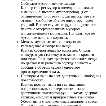
Собираем мусор и меняем мешки
Клинер соберет мусор в помещении, сложит
в мешки и вынесет в мусоропровод. (Есть
ограничения по объему). Если вы сортируете
отходы – сообщите об этом оператору перед
уборкой. В этом случае сотрудник подготовит
пакеты с отсортированным мусором
для дальнейшей утилизации. Положит новые
мусорные пакеты в корзины.
Меняем мусорные мешки в корзинах
Раскладываем аккуратно вещи
Клинер соберет вещи по комнатам. Сложит
в аккуратную стопочку и оставит на кровати
или стуле. Если вам требуется разложить вещи
по цветам или развесить одежду в шкафу –
сообщите об этом нашему оператору
при оформлении заказа.
Протираем пыль на всех доступных и свободных
поверхностях
Клинер протрет пыль на вертикальных
и горизонтальных поверхностях в зоне
доступности вытянутой руки: шкафах, дверцах,
технике, комодах и прикроватных тумбочках.
Уберет пыль с подлокотников диванов и кресел.
Очистит книжные полки и этажерки.