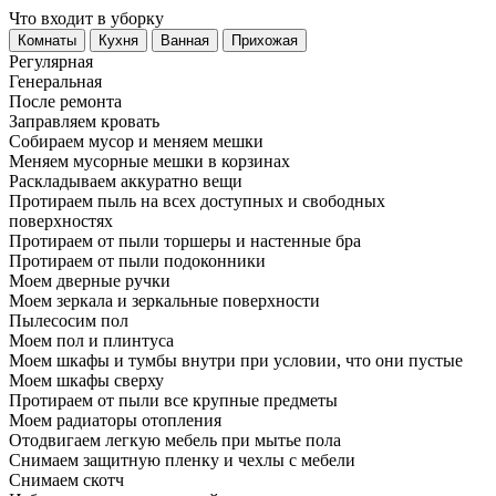
Что входит в уборку
Регу­лярная
Гене­ральная
После ремонта
Заправляем кровать
Собираем мусор и меняем мешки
Меняем мусорные мешки в корзинах
Раскладываем аккуратно вещи
Протираем пыль на всех доступных и свободных
поверхностях
Протираем от пыли торшеры и настенные бра
Протираем от пыли подоконники
Моем дверные ручки
Моем зеркала и зеркальные поверхности
Пылесосим пол
Моем пол и плинтуса
Моем шкафы и тумбы внутри при условии, что они пустые
Моем шкафы сверху
Протираем от пыли все крупные предметы
Моем радиаторы отопления
Отодвигаем легкую мебель при мытье пола
Снимаем защитную пленку и чехлы с мебели
Снимаем скотч