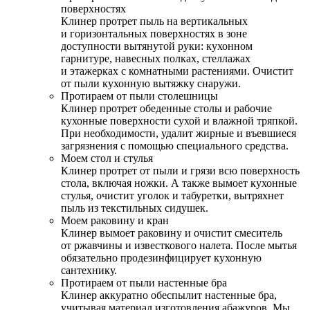
поверхностях
Клинер протрет пыль на вертикальных
и горизонтальных поверхностях в зоне
доступности вытянутой руки: кухонном
гарнитуре, навесных полках, стеллажах
и этажерках с комнатными растениями. Очистит
от пыли кухонную вытяжку снаружи.
Протираем от пыли столешницы
Клинер протрет обеденные столы и рабочие
кухонные поверхности сухой и влажной тряпкой.
При необходимости, удалит жирные и въевшиеся
загрязнения с помощью специального средства.
Моем стол и стулья
Клинер протрет от пыли и грязи всю поверхность
стола, включая ножки. А также вымоет кухонные
стулья, очистит уголок и табуретки, вытряхнет
пыль из текстильных сидушек.
Моем раковину и кран
Клинер вымоет раковину и очистит смеситель
от ржавчины и известкового налета. После мытья
обязательно продезинфицирует кухонную
сантехнику.
Протираем от пыли настенные бра
Клинер аккуратно обеспылит настенные бра,
учитывая материал изготовления абажуров. Мы