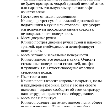
не будем протирать мокрой тряпкой нежный атлас
или царапать стильную лампу в стиле лофт
из нержавейки.
Протираем от пыли подоконники
Клинер протрет сухой и влажной тряпочкой все
подоконники в кухне или столовой. При уборке
мы используем профессиональные средства,
не повреждающие поверхность.
Моем дверные ручки
Клинер протрет дверные ручки сухой и влажной
тряпкой, при необходимости дезинфицирует
поверхность.
Моем зеркала и зеркальные поверхности
Клинер вымоет все зеркала в кухне. Очистит
стеклянные поверхности стеллажей, шкафов
и тумбочек ТВ. Отмоет свободные от вещей
стеклянные полки.
Пылесосим пол
Клинер пропылесосит ковровые покрытия, полы
и придверные коврики. Если у вас нет своего
пылесоса – заранее сообщите об этом оператору,
наш сотрудник привезет свое оборудование.
Моем пол и плинтуса
Клинер проведет тщательно вымоет пол и уберет
пыль с плинтусов. Если у вас нет швабры –