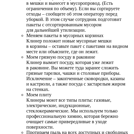
в мешки и вынесет в мусоропровод. (Есть
ограничения по объему). Если вы сортируете
отходы – сообщите об этом оператору перед
уборкой. В этом случае сотрудник подготовит
пакеты с отсортированным мусором
для дальнейшей утилизации.
Меняем пакеты в мусорных корзинах
Клинер положит новые мусорные мешки
в корзины – оставьте пакет с пакетами на видном
месте или объясните, где он лежит.
Моем грязную посуду в раковине
Клинер вымоет посуду, которая уже лежит
в раковине. Вы можете туда заранее сложить
грязные тарелки, чашки и столовые приборы.
Исключение – закопченные сковородки, казаны
и кастрюли, а также посуда с застарелым жиром
на стенках.
Моем плиту
Клинеры моют все типы плиты: газовые,
электрические, индукционные,
стеклокерамические. Мы используем только
профессиональную химию, которая бережно
очищает самые привередливые в уходе
поверхности.
Протираем пыль на всех доступных и свободных