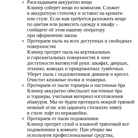
Раскладываем аккуратно вещи
Клинер соберет вещи по комнатам. Сложит
в аккуратную стопочку и оставит на кровати
или стуле. Если вам требуется разложить вещи
по цветам или развесить одежду в шкафу –
сообщите об этом нашему оператору
при оформлении заказа.
Протираем пыль на всех доступных и свободных
поверхностях
Клинер протрет пыль на вертикальных
и горизонтальных поверхностях в зоне
доступности вытянутой руки: шкафах, дверцах,
технике, комодах и прикроватных тумбочках.
Уберет пыль с подлокотников диванов и кресел.
Очистит книжные полки и этажерки.
Протираем от пыли торшеры и настенные бра
Клинер аккуратно обеспылит настенные бра
и торшеры, учитывая материал изготовления
абажуров. Мы не будем протирать мокрой тряпкой
нежный атлас или царапать стильную лампу
в стиле лофт из нержавейки.
Протираем от пыли подоконники
Клинер протрет сухой и влажной тряпочкой все
подоконники в комнате. При уборке мы
используем профессиональные средства,