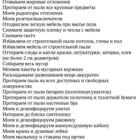
Отмываем жировые отложения
Протираем от пыли все крупные предметы
Моем радиаторы отопления
Моем розетки/выключатели
Отодвигаем легкую мебель при мытье пола
Снимаем защитную пленку и чехлы с мебели
Снимаем скотч
Избавляем от строительной пыли потолок, стены и пол
Избавляем мебель от строительной пыли
Оттираем следы и капли краски, штукатурки, затирки, клея
(не более 2 см диаметром)
Собираем весь мусор
Меняем пакеты в мусорных корзинах
Раскладываем/ развешиваем вещи аккуратно
Протираем пыль на всех доступных и свободных
поверхностях
Протираем от пыли батарею (полотенцесушитель)
Протираем от пыли держатели полотенец и туалетной бумаги
Протираем от пыли настенные бра
Моем и дезинфицируем унитаз
Натираем до блеска сантехнику
Моем и дезинфицируем раковину
Моем и дезинфицируем ванную/душевую кабину
Моем краны и душевые лейки
Моем мыльницу и стаканы под щетки