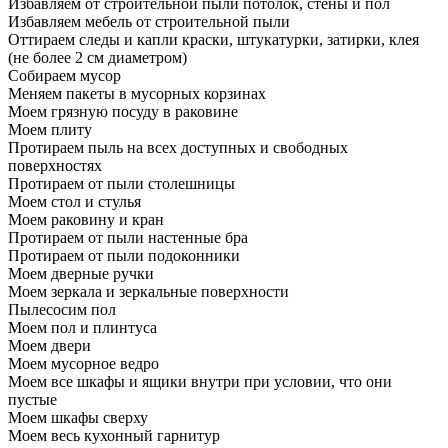
Избавляем от строительной пыли потолок, стены и пол
Избавляем мебель от строительной пыли
Оттираем следы и капли краски, штукатурки, затирки, клея
(не более 2 см диаметром)
Собираем мусор
Меняем пакеты в мусорных корзинах
Моем грязную посуду в раковине
Моем плиту
Протираем пыль на всех доступных и свободных
поверхностях
Протираем от пыли столешницы
Моем стол и стулья
Моем раковину и кран
Протираем от пыли настенные бра
Протираем от пыли подоконники
Моем дверные ручки
Моем зеркала и зеркальные поверхности
Пылесосим пол
Моем пол и плинтуса
Моем двери
Моем мусорное ведро
Моем все шкафы и ящики внутри при условии, что они
пустые
Моем шкафы сверху
Моем весь кухонный гарнитур