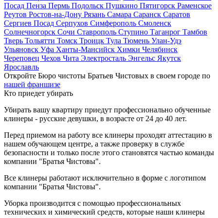
Посад
Пенза
Пермь
Подольск
Пушкино
Пятигорск
Раменское
Реутов
Ростов-на-Дону
Рязань
Самара
Саранск
Саратов
Сергиев Посад
Серпухов
Симферополь
Смоленск
Солнечногорск
Сочи
Ставрополь
Ступино
Таганрог
Тамбов
Тверь
Тольятти
Томск
Троицк
Тула
Тюмень
Улан-Удэ
Ульяновск
Уфа
Ханты-Мансийск
Химки
Челябинск
Череповец
Чехов
Чита
Электросталь
Энгельс
Якутск
Ярославль
Откройте Бюро чистоты Братьев Чистовых в своем городе по
нашей франшизе
Кто приедет убирать
Убирать вашу квартиру приедут профессионально обученные
клинеры - русские девушки, в возрасте от 24 до 40 лет.
Перед приемом на работу все клинеры проходят аттестацию в
нашем обучающем центре, а также проверку в службе
безопасности и только после этого становятся частью команды
компании "Братья Чистовы".
Все клинеры работают исключительно в форме с логотипом
компании "Братья Чистовы".
Уборка производится с помощью профессиональных
технических и химический средств, которые наши клинеры