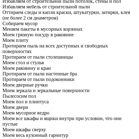
Избавляем от строительной пыли потолок, стены и пол
Избавляем мебель от строительной пыли
Оттираем следы и капли краски, штукатурки, затирки, клея
(не более 2 см диаметром)
Собираем мусор
Меняем пакеты в мусорных корзинах
Моем грязную посуду в раковине
Моем плиту
Протираем пыль на всех доступных и свободных
поверхностях
Протираем от пыли столешницы
Моем стол и стулья
Моем раковину и кран
Протираем от пыли настенные бра
Протираем от пыли подоконники
Моем дверные ручки
Моем зеркала и зеркальные поверхности
Пылесосим пол
Моем пол и плинтуса
Моем двери
Моем мусорное ведро
Моем все шкафы и ящики внутри при условии, что они
пустые
Моем шкафы сверху
Моем весь кухонный гарнитур