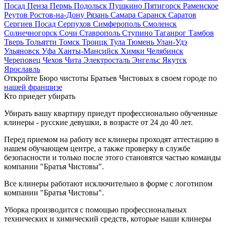
Посад
Пенза
Пермь
Подольск
Пушкино
Пятигорск
Раменское
Реутов
Ростов-на-Дону
Рязань
Самара
Саранск
Саратов
Сергиев Посад
Серпухов
Симферополь
Смоленск
Солнечногорск
Сочи
Ставрополь
Ступино
Таганрог
Тамбов
Тверь
Тольятти
Томск
Троицк
Тула
Тюмень
Улан-Удэ
Ульяновск
Уфа
Ханты-Мансийск
Химки
Челябинск
Череповец
Чехов
Чита
Электросталь
Энгельс
Якутск
Ярославль
Откройте Бюро чистоты Братьев Чистовых в своем городе по
нашей франшизе
Кто приедет убирать
Убирать вашу квартиру приедут профессионально обученные
клинеры - русские девушки, в возрасте от 24 до 40 лет.
Перед приемом на работу все клинеры проходят аттестацию в
нашем обучающем центре, а также проверку в службе
безопасности и только после этого становятся частью команды
компании "Братья Чистовы".
Все клинеры работают исключительно в форме с логотипом
компании "Братья Чистовы".
Уборка производится с помощью профессиональных
технических и химический средств, которые наши клинеры