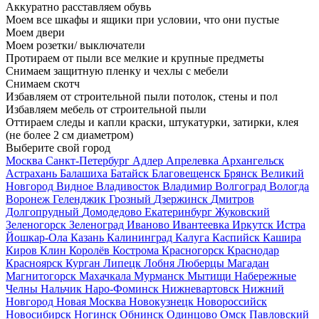
Аккуратно расставляем обувь
Моем все шкафы и ящики при условии, что они пустые
Моем двери
Моем розетки/ выключатели
Протираем от пыли все мелкие и крупные предметы
Снимаем защитную пленку и чехлы с мебели
Снимаем скотч
Избавляем от строительной пыли потолок, стены и пол
Избавляем мебель от строительной пыли
Оттираем следы и капли краски, штукатурки, затирки, клея
(не более 2 см диаметром)
Выберите свой город
Москва
Санкт-Петербург
Адлер
Апрелевка
Архангельск
Астрахань
Балашиха
Батайск
Благовещенск
Брянск
Великий
Новгород
Видное
Владивосток
Владимир
Волгоград
Вологда
Воронеж
Геленджик
Грозный
Дзержинск
Дмитров
Долгопрудный
Домодедово
Екатеринбург
Жуковский
Зеленогорск
Зеленоград
Иваново
Ивантеевка
Иркутск
Истра
Йошкар-Ола
Казань
Калининград
Калуга
Каспийск
Кашира
Киров
Клин
Королёв
Кострома
Красногорск
Краснодар
Красноярск
Курган
Липецк
Лобня
Люберцы
Магадан
Магнитогорск
Махачкала
Мурманск
Мытищи
Набережные
Челны
Нальчик
Наро-Фоминск
Нижневартовск
Нижний
Новгород
Новая Москва
Новокузнецк
Новороссийск
Новосибирск
Ногинск
Обнинск
Одинцово
Омск
Павловский