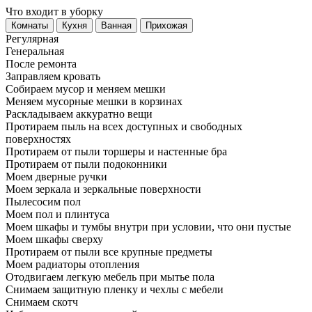
Что входит в уборку
Регу­лярная
Гене­ральная
После ремонта
Заправляем кровать
Собираем мусор и меняем мешки
Меняем мусорные мешки в корзинах
Раскладываем аккуратно вещи
Протираем пыль на всех доступных и свободных
поверхностях
Протираем от пыли торшеры и настенные бра
Протираем от пыли подоконники
Моем дверные ручки
Моем зеркала и зеркальные поверхности
Пылесосим пол
Моем пол и плинтуса
Моем шкафы и тумбы внутри при условии, что они пустые
Моем шкафы сверху
Протираем от пыли все крупные предметы
Моем радиаторы отопления
Отодвигаем легкую мебель при мытье пола
Снимаем защитную пленку и чехлы с мебели
Снимаем скотч