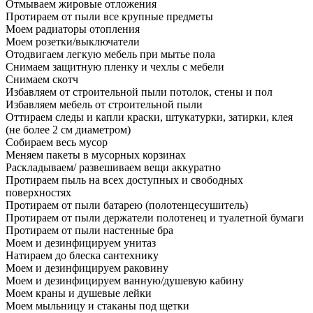
Отмываем жировые отложения
Протираем от пыли все крупные предметы
Моем радиаторы отопления
Моем розетки/выключатели
Отодвигаем легкую мебель при мытье пола
Снимаем защитную пленку и чехлы с мебели
Снимаем скотч
Избавляем от строительной пыли потолок, стены и пол
Избавляем мебель от строительной пыли
Оттираем следы и капли краски, штукатурки, затирки, клея
(не более 2 см диаметром)
Собираем весь мусор
Меняем пакеты в мусорных корзинах
Раскладываем/ развешиваем вещи аккуратно
Протираем пыль на всех доступных и свободных
поверхностях
Протираем от пыли батарею (полотенцесушитель)
Протираем от пыли держатели полотенец и туалетной бумаги
Протираем от пыли настенные бра
Моем и дезинфицируем унитаз
Натираем до блеска сантехнику
Моем и дезинфицируем раковину
Моем и дезинфицируем ванную/душевую кабину
Моем краны и душевые лейки
Моем мыльницу и стаканы под щетки