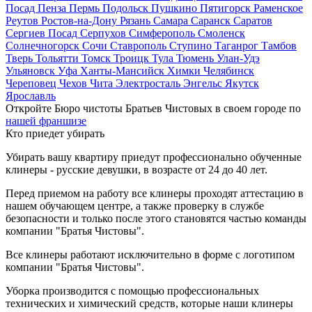
Посад
Пенза
Пермь
Подольск
Пушкино
Пятигорск
Раменское
Реутов
Ростов-на-Дону
Рязань
Самара
Саранск
Саратов
Сергиев Посад
Серпухов
Симферополь
Смоленск
Солнечногорск
Сочи
Ставрополь
Ступино
Таганрог
Тамбов
Тверь
Тольятти
Томск
Троицк
Тула
Тюмень
Улан-Удэ
Ульяновск
Уфа
Ханты-Мансийск
Химки
Челябинск
Череповец
Чехов
Чита
Электросталь
Энгельс
Якутск
Ярославль
Откройте Бюро чистоты Братьев Чистовых в своем городе по
нашей франшизе
Кто приедет убирать
Убирать вашу квартиру приедут профессионально обученные
клинеры - русские девушки, в возрасте от 24 до 40 лет.
Перед приемом на работу все клинеры проходят аттестацию в
нашем обучающем центре, а также проверку в службе
безопасности и только после этого становятся частью команды
компании "Братья Чистовы".
Все клинеры работают исключительно в форме с логотипом
компании "Братья Чистовы".
Уборка производится с помощью профессиональных
технических и химический средств, которые наши клинеры