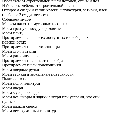
Избавляем от строительной пыли потолок, стены и пол
Избавляем мебель от строительной пыли
Оттираем следы и капли краски, штукатурки, затирки, клея
(не более 2 см диаметром)
Собираем мусор
Меняем пакеты в мусорных корзинах
Моем грязную посуду в раковине
Моем плиту
Протираем пыль на всех доступных и свободных
поверхностях
Протираем от пыли столешницы
Моем стол и стулья
Моем раковину и кран
Протираем от пыли настенные бра
Протираем от пыли подоконники
Моем дверные ручки
Моем зеркала и зеркальные поверхности
Пылесосим пол
Моем пол и плинтуса
Моем двери
Моем мусорное ведро
Моем все шкафы и ящики внутри при условии, что они
пустые
Моем шкафы сверху
Моем весь кухонный гарнитур