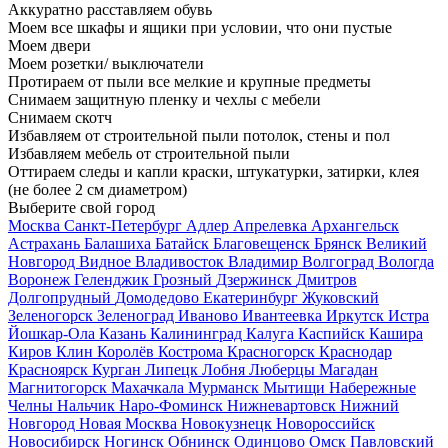
Аккуратно расставляем обувь
Моем все шкафы и ящики при условии, что они пустые
Моем двери
Моем розетки/ выключатели
Протираем от пыли все мелкие и крупные предметы
Снимаем защитную пленку и чехлы с мебели
Снимаем скотч
Избавляем от строительной пыли потолок, стены и пол
Избавляем мебель от строительной пыли
Оттираем следы и капли краски, штукатурки, затирки, клея
(не более 2 см диаметром)
Выберите свой город
Москва
Санкт-Петербург
Адлер
Апрелевка
Архангельск
Астрахань
Балашиха
Батайск
Благовещенск
Брянск
Великий
Новгород
Видное
Владивосток
Владимир
Волгоград
Вологда
Воронеж
Геленджик
Грозный
Дзержинск
Дмитров
Долгопрудный
Домодедово
Екатеринбург
Жуковский
Зеленогорск
Зеленоград
Иваново
Ивантеевка
Иркутск
Истра
Йошкар-Ола
Казань
Калининград
Калуга
Каспийск
Кашира
Киров
Клин
Королёв
Кострома
Красногорск
Краснодар
Красноярск
Курган
Липецк
Лобня
Люберцы
Магадан
Магнитогорск
Махачкала
Мурманск
Мытищи
Набережные
Челны
Нальчик
Наро-Фоминск
Нижневартовск
Нижний
Новгород
Новая Москва
Новокузнецк
Новороссийск
Новосибирск
Ногинск
Обнинск
Одинцово
Омск
Павловский