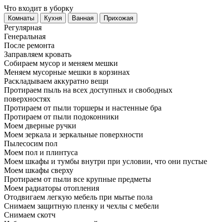
Что входит в уборку
Регу­лярная
Гене­ральная
После ремонта
Заправляем кровать
Собираем мусор и меняем мешки
Меняем мусорные мешки в корзинах
Раскладываем аккуратно вещи
Протираем пыль на всех доступных и свободных
поверхностях
Протираем от пыли торшеры и настенные бра
Протираем от пыли подоконники
Моем дверные ручки
Моем зеркала и зеркальные поверхности
Пылесосим пол
Моем пол и плинтуса
Моем шкафы и тумбы внутри при условии, что они пустые
Моем шкафы сверху
Протираем от пыли все крупные предметы
Моем радиаторы отопления
Отодвигаем легкую мебель при мытье пола
Снимаем защитную пленку и чехлы с мебели
Снимаем скотч