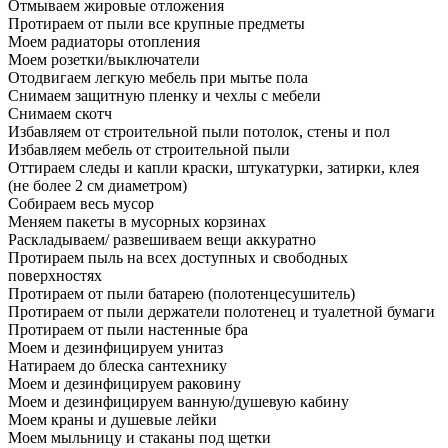
Отмываем жировые отложения
Протираем от пыли все крупные предметы
Моем радиаторы отопления
Моем розетки/выключатели
Отодвигаем легкую мебель при мытье пола
Снимаем защитную пленку и чехлы с мебели
Снимаем скотч
Избавляем от строительной пыли потолок, стены и пол
Избавляем мебель от строительной пыли
Оттираем следы и капли краски, штукатурки, затирки, клея
(не более 2 см диаметром)
Собираем весь мусор
Меняем пакеты в мусорных корзинах
Раскладываем/ развешиваем вещи аккуратно
Протираем пыль на всех доступных и свободных
поверхностях
Протираем от пыли батарею (полотенцесушитель)
Протираем от пыли держатели полотенец и туалетной бумаги
Протираем от пыли настенные бра
Моем и дезинфицируем унитаз
Натираем до блеска сантехнику
Моем и дезинфицируем раковину
Моем и дезинфицируем ванную/душевую кабину
Моем краны и душевые лейки
Моем мыльницу и стаканы под щетки