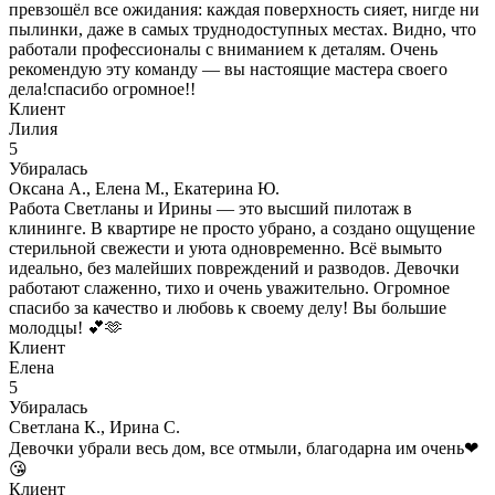
превзошёл все ожидания: каждая поверхность сияет, нигде ни
пылинки, даже в самых труднодоступных местах. Видно, что
работали профессионалы с вниманием к деталям. Очень
рекомендую эту команду — вы настоящие мастера своего
дела!спасибо огромное!!
Клиент
Лилия
5
Убиралась
Оксана А., Елена М., Екатерина Ю.
Работа Светланы и Ирины — это высший пилотаж в
клининге. В квартире не просто убрано, а создано ощущение
стерильной свежести и уюта одновременно. Всё вымыто
идеально, без малейших повреждений и разводов. Девочки
работают слаженно, тихо и очень уважительно. Огромное
спасибо за качество и любовь к своему делу! Вы большие
молодцы! 💕🫶
Клиент
Елена
5
Убиралась
Светлана К., Ирина С.
Девочки убрали весь дом, все отмыли, благодарна им очень❤
😘
Клиент