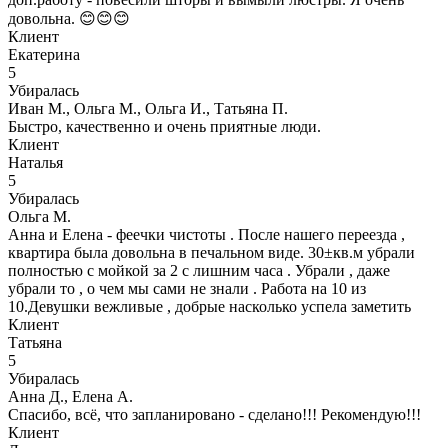
довольна. 😊😊😊
Клиент
Екатерина
5
Убиралась
Иван М., Ольга М., Ольга И., Татьяна П.
Быстро, качественно и очень приятные люди.
Клиент
Наталья
5
Убиралась
Ольга М.
Анна и Елена - феечки чистоты . После нашего переезда ,
квартира была довольна в печальном виде. 30±кв.м убрали
полностью с мойкой за 2 с лишним часа . Убрали , даже
убрали то , о чем мы сами не знали . Работа на 10 из
10.Девушки вежливые , добрые насколько успела заметить
Клиент
Татьяна
5
Убиралась
Анна Д., Елена А.
Спасибо, всё, что запланировано - сделано!!! Рекомендую!!!
Клиент