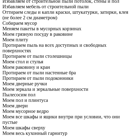
Избавляем от строительной пыли потолок, стены и пол
Избавляем мебель от строительной пыли
Оттираем следы и капли краски, штукатурки, затирки, клея
(не более 2 см диаметром)
Собираем мусор
Меняем пакеты в мусорных корзинах
Моем грязную посуду в раковине
Моем плиту
Протираем пыль на всех доступных и свободных
поверхностях
Протираем от пыли столешницы
Моем стол и стулья
Моем раковину и кран
Протираем от пыли настенные бра
Протираем от пыли подоконники
Моем дверные ручки
Моем зеркала и зеркальные поверхности
Пылесосим пол
Моем пол и плинтуса
Моем двери
Моем мусорное ведро
Моем все шкафы и ящики внутри при условии, что они
пустые
Моем шкафы сверху
Моем весь кухонный гарнитур