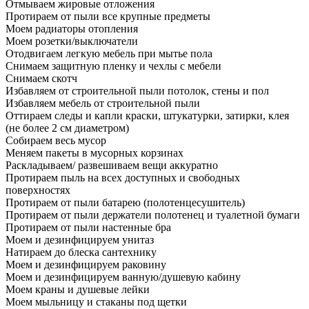
Отмываем жировые отложения
Протираем от пыли все крупные предметы
Моем радиаторы отопления
Моем розетки/выключатели
Отодвигаем легкую мебель при мытье пола
Снимаем защитную пленку и чехлы с мебели
Снимаем скотч
Избавляем от строительной пыли потолок, стены и пол
Избавляем мебель от строительной пыли
Оттираем следы и капли краски, штукатурки, затирки, клея
(не более 2 см диаметром)
Собираем весь мусор
Меняем пакеты в мусорных корзинах
Раскладываем/ развешиваем вещи аккуратно
Протираем пыль на всех доступных и свободных
поверхностях
Протираем от пыли батарею (полотенцесушитель)
Протираем от пыли держатели полотенец и туалетной бумаги
Протираем от пыли настенные бра
Моем и дезинфицируем унитаз
Натираем до блеска сантехнику
Моем и дезинфицируем раковину
Моем и дезинфицируем ванную/душевую кабину
Моем краны и душевые лейки
Моем мыльницу и стаканы под щетки