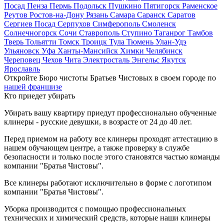
Посад
Пенза
Пермь
Подольск
Пушкино
Пятигорск
Раменское
Реутов
Ростов-на-Дону
Рязань
Самара
Саранск
Саратов
Сергиев Посад
Серпухов
Симферополь
Смоленск
Солнечногорск
Сочи
Ставрополь
Ступино
Таганрог
Тамбов
Тверь
Тольятти
Томск
Троицк
Тула
Тюмень
Улан-Удэ
Ульяновск
Уфа
Ханты-Мансийск
Химки
Челябинск
Череповец
Чехов
Чита
Электросталь
Энгельс
Якутск
Ярославль
Откройте Бюро чистоты Братьев Чистовых в своем городе по
нашей франшизе
Кто приедет убирать
Убирать вашу квартиру приедут профессионально обученные
клинеры - русские девушки, в возрасте от 24 до 40 лет.
Перед приемом на работу все клинеры проходят аттестацию в
нашем обучающем центре, а также проверку в службе
безопасности и только после этого становятся частью команды
компании "Братья Чистовы".
Все клинеры работают исключительно в форме с логотипом
компании "Братья Чистовы".
Уборка производится с помощью профессиональных
технических и химический средств, которые наши клинеры