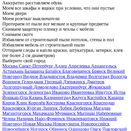
Аккуратно расставляем обувь
Моем все шкафы и ящики при условии, что они пустые
Моем двери
Моем розетки/ выключатели
Протираем от пыли все мелкие и крупные предметы
Снимаем защитную пленку и чехлы с мебели
Снимаем скотч
Избавляем от строительной пыли потолок, стены и пол
Избавляем мебель от строительной пыли
Оттираем следы и капли краски, штукатурки, затирки, клея
(не более 2 см диаметром)
Выберите свой город
Москва
Санкт-Петербург
Адлер
Апрелевка
Архангельск
Астрахань
Балашиха
Батайск
Благовещенск
Брянск
Великий
Новгород
Видное
Владивосток
Владимир
Волгоград
Вологда
Воронеж
Геленджик
Грозный
Дзержинск
Дмитров
Долгопрудный
Домодедово
Екатеринбург
Жуковский
Зеленогорск
Зеленоград
Иваново
Ивантеевка
Иркутск
Истра
Йошкар-Ола
Казань
Калининград
Калуга
Каспийск
Кашира
Киров
Клин
Королёв
Кострома
Красногорск
Краснодар
Красноярск
Курган
Липецк
Лобня
Люберцы
Магадан
Магнитогорск
Махачкала
Мурманск
Мытищи
Набережные
Челны
Нальчик
Наро-Фоминск
Нижневартовск
Нижний
Новгород
Новая Москва
Новокузнецк
Новороссийск
Новосибирск
Ногинск
Обнинск
Одинцово
Омск
Павловский