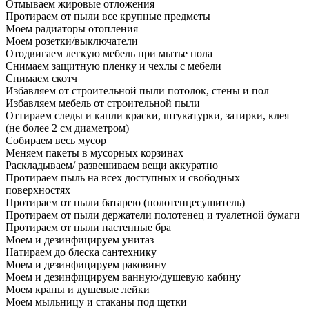
Отмываем жировые отложения
Протираем от пыли все крупные предметы
Моем радиаторы отопления
Моем розетки/выключатели
Отодвигаем легкую мебель при мытье пола
Снимаем защитную пленку и чехлы с мебели
Снимаем скотч
Избавляем от строительной пыли потолок, стены и пол
Избавляем мебель от строительной пыли
Оттираем следы и капли краски, штукатурки, затирки, клея
(не более 2 см диаметром)
Собираем весь мусор
Меняем пакеты в мусорных корзинах
Раскладываем/ развешиваем вещи аккуратно
Протираем пыль на всех доступных и свободных
поверхностях
Протираем от пыли батарею (полотенцесушитель)
Протираем от пыли держатели полотенец и туалетной бумаги
Протираем от пыли настенные бра
Моем и дезинфицируем унитаз
Натираем до блеска сантехнику
Моем и дезинфицируем раковину
Моем и дезинфицируем ванную/душевую кабину
Моем краны и душевые лейки
Моем мыльницу и стаканы под щетки