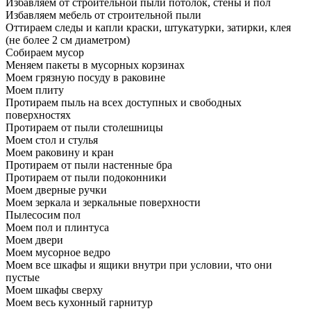
Избавляем от строительной пыли потолок, стены и пол
Избавляем мебель от строительной пыли
Оттираем следы и капли краски, штукатурки, затирки, клея
(не более 2 см диаметром)
Собираем мусор
Меняем пакеты в мусорных корзинах
Моем грязную посуду в раковине
Моем плиту
Протираем пыль на всех доступных и свободных
поверхностях
Протираем от пыли столешницы
Моем стол и стулья
Моем раковину и кран
Протираем от пыли настенные бра
Протираем от пыли подоконники
Моем дверные ручки
Моем зеркала и зеркальные поверхности
Пылесосим пол
Моем пол и плинтуса
Моем двери
Моем мусорное ведро
Моем все шкафы и ящики внутри при условии, что они
пустые
Моем шкафы сверху
Моем весь кухонный гарнитур