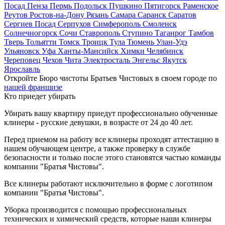
Посад
Пенза
Пермь
Подольск
Пушкино
Пятигорск
Раменское
Реутов
Ростов-на-Дону
Рязань
Самара
Саранск
Саратов
Сергиев Посад
Серпухов
Симферополь
Смоленск
Солнечногорск
Сочи
Ставрополь
Ступино
Таганрог
Тамбов
Тверь
Тольятти
Томск
Троицк
Тула
Тюмень
Улан-Удэ
Ульяновск
Уфа
Ханты-Мансийск
Химки
Челябинск
Череповец
Чехов
Чита
Электросталь
Энгельс
Якутск
Ярославль
Откройте Бюро чистоты Братьев Чистовых в своем городе по
нашей франшизе
Кто приедет убирать
Убирать вашу квартиру приедут профессионально обученные
клинеры - русские девушки, в возрасте от 24 до 40 лет.
Перед приемом на работу все клинеры проходят аттестацию в
нашем обучающем центре, а также проверку в службе
безопасности и только после этого становятся частью команды
компании "Братья Чистовы".
Все клинеры работают исключительно в форме с логотипом
компании "Братья Чистовы".
Уборка производится с помощью профессиональных
технических и химический средств, которые наши клинеры