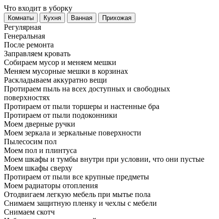
Что входит в уборку
Регу­лярная
Гене­ральная
После ремонта
Заправляем кровать
Собираем мусор и меняем мешки
Меняем мусорные мешки в корзинах
Раскладываем аккуратно вещи
Протираем пыль на всех доступных и свободных
поверхностях
Протираем от пыли торшеры и настенные бра
Протираем от пыли подоконники
Моем дверные ручки
Моем зеркала и зеркальные поверхности
Пылесосим пол
Моем пол и плинтуса
Моем шкафы и тумбы внутри при условии, что они пустые
Моем шкафы сверху
Протираем от пыли все крупные предметы
Моем радиаторы отопления
Отодвигаем легкую мебель при мытье пола
Снимаем защитную пленку и чехлы с мебели
Снимаем скотч