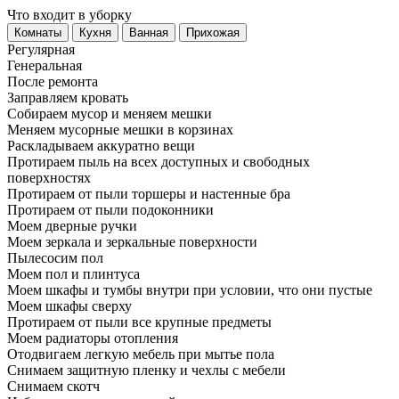
Что входит в уборку
Регу­лярная
Гене­ральная
После ремонта
Заправляем кровать
Собираем мусор и меняем мешки
Меняем мусорные мешки в корзинах
Раскладываем аккуратно вещи
Протираем пыль на всех доступных и свободных
поверхностях
Протираем от пыли торшеры и настенные бра
Протираем от пыли подоконники
Моем дверные ручки
Моем зеркала и зеркальные поверхности
Пылесосим пол
Моем пол и плинтуса
Моем шкафы и тумбы внутри при условии, что они пустые
Моем шкафы сверху
Протираем от пыли все крупные предметы
Моем радиаторы отопления
Отодвигаем легкую мебель при мытье пола
Снимаем защитную пленку и чехлы с мебели
Снимаем скотч