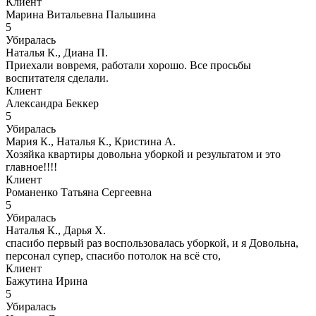
Клиент
Марина Витальевна Пальшина
5
Убиралась
Наталья К., Диана П.
Приехали вовремя, работали хорошо. Все просьбы
воспитателя сделали.
Клиент
Александра Беккер
5
Убиралась
Мария К., Наталья К., Кристина А.
Хозяйка квартиры довольна уборкой и результатом и это
главное!!!!
Клиент
Романенко Татьяна Сергеевна
5
Убиралась
Наталья К., Дарья Х.
спасибо первый раз воспользовалась уборкой, и я Довольна,
персонал супер, спасибо потолок на всё сто,
Клиент
Бажутина Ирина
5
Убиралась