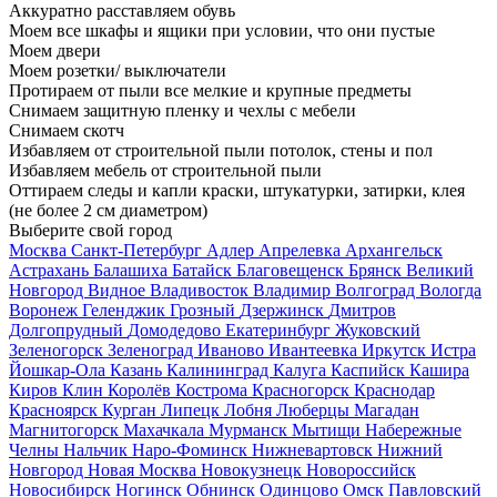
Аккуратно расставляем обувь
Моем все шкафы и ящики при условии, что они пустые
Моем двери
Моем розетки/ выключатели
Протираем от пыли все мелкие и крупные предметы
Снимаем защитную пленку и чехлы с мебели
Снимаем скотч
Избавляем от строительной пыли потолок, стены и пол
Избавляем мебель от строительной пыли
Оттираем следы и капли краски, штукатурки, затирки, клея
(не более 2 см диаметром)
Выберите свой город
Москва
Санкт-Петербург
Адлер
Апрелевка
Архангельск
Астрахань
Балашиха
Батайск
Благовещенск
Брянск
Великий
Новгород
Видное
Владивосток
Владимир
Волгоград
Вологда
Воронеж
Геленджик
Грозный
Дзержинск
Дмитров
Долгопрудный
Домодедово
Екатеринбург
Жуковский
Зеленогорск
Зеленоград
Иваново
Ивантеевка
Иркутск
Истра
Йошкар-Ола
Казань
Калининград
Калуга
Каспийск
Кашира
Киров
Клин
Королёв
Кострома
Красногорск
Краснодар
Красноярск
Курган
Липецк
Лобня
Люберцы
Магадан
Магнитогорск
Махачкала
Мурманск
Мытищи
Набережные
Челны
Нальчик
Наро-Фоминск
Нижневартовск
Нижний
Новгород
Новая Москва
Новокузнецк
Новороссийск
Новосибирск
Ногинск
Обнинск
Одинцово
Омск
Павловский