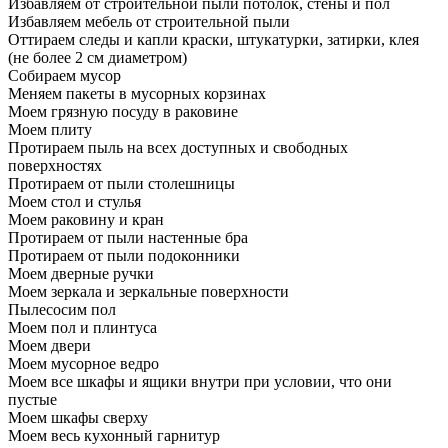
Избавляем от строительной пыли потолок, стены и пол
Избавляем мебель от строительной пыли
Оттираем следы и капли краски, штукатурки, затирки, клея
(не более 2 см диаметром)
Собираем мусор
Меняем пакеты в мусорных корзинах
Моем грязную посуду в раковине
Моем плиту
Протираем пыль на всех доступных и свободных
поверхностях
Протираем от пыли столешницы
Моем стол и стулья
Моем раковину и кран
Протираем от пыли настенные бра
Протираем от пыли подоконники
Моем дверные ручки
Моем зеркала и зеркальные поверхности
Пылесосим пол
Моем пол и плинтуса
Моем двери
Моем мусорное ведро
Моем все шкафы и ящики внутри при условии, что они
пустые
Моем шкафы сверху
Моем весь кухонный гарнитур