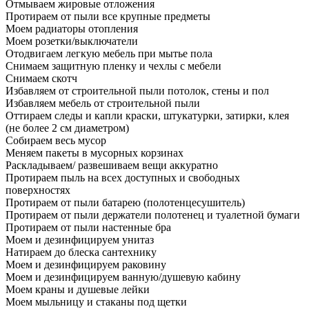
Отмываем жировые отложения
Протираем от пыли все крупные предметы
Моем радиаторы отопления
Моем розетки/выключатели
Отодвигаем легкую мебель при мытье пола
Снимаем защитную пленку и чехлы с мебели
Снимаем скотч
Избавляем от строительной пыли потолок, стены и пол
Избавляем мебель от строительной пыли
Оттираем следы и капли краски, штукатурки, затирки, клея
(не более 2 см диаметром)
Собираем весь мусор
Меняем пакеты в мусорных корзинах
Раскладываем/ развешиваем вещи аккуратно
Протираем пыль на всех доступных и свободных
поверхностях
Протираем от пыли батарею (полотенцесушитель)
Протираем от пыли держатели полотенец и туалетной бумаги
Протираем от пыли настенные бра
Моем и дезинфицируем унитаз
Натираем до блеска сантехнику
Моем и дезинфицируем раковину
Моем и дезинфицируем ванную/душевую кабину
Моем краны и душевые лейки
Моем мыльницу и стаканы под щетки