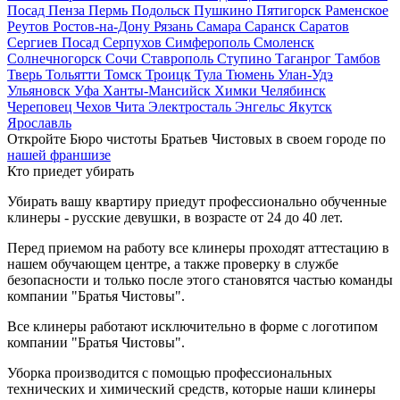
Посад
Пенза
Пермь
Подольск
Пушкино
Пятигорск
Раменское
Реутов
Ростов-на-Дону
Рязань
Самара
Саранск
Саратов
Сергиев Посад
Серпухов
Симферополь
Смоленск
Солнечногорск
Сочи
Ставрополь
Ступино
Таганрог
Тамбов
Тверь
Тольятти
Томск
Троицк
Тула
Тюмень
Улан-Удэ
Ульяновск
Уфа
Ханты-Мансийск
Химки
Челябинск
Череповец
Чехов
Чита
Электросталь
Энгельс
Якутск
Ярославль
Откройте Бюро чистоты Братьев Чистовых в своем городе по
нашей франшизе
Кто приедет убирать
Убирать вашу квартиру приедут профессионально обученные
клинеры - русские девушки, в возрасте от 24 до 40 лет.
Перед приемом на работу все клинеры проходят аттестацию в
нашем обучающем центре, а также проверку в службе
безопасности и только после этого становятся частью команды
компании "Братья Чистовы".
Все клинеры работают исключительно в форме с логотипом
компании "Братья Чистовы".
Уборка производится с помощью профессиональных
технических и химический средств, которые наши клинеры