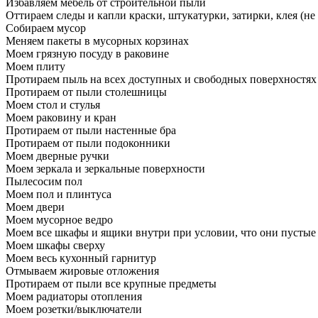
Избавляем мебель от строительной пыли
Оттираем следы и капли краски, штукатурки, затирки, клея (не
Собираем мусор
Меняем пакеты в мусорных корзинах
Моем грязную посуду в раковине
Моем плиту
Протираем пыль на всех доступных и свободных поверхностях
Протираем от пыли столешницы
Моем стол и стулья
Моем раковину и кран
Протираем от пыли настенные бра
Протираем от пыли подоконники
Моем дверные ручки
Моем зеркала и зеркальные поверхности
Пылесосим пол
Моем пол и плинтуса
Моем двери
Моем мусорное ведро
Моем все шкафы и ящики внутри при условии, что они пустые
Моем шкафы сверху
Моем весь кухонный гарнитур
Отмываем жировые отложения
Протираем от пыли все крупные предметы
Моем радиаторы отопления
Моем розетки/выключатели