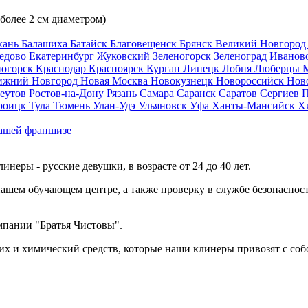
 более 2 см диаметром)
хань
Балашиха
Батайск
Благовещенск
Брянск
Великий Новгоро
едово
Екатеринбург
Жуковский
Зеленогорск
Зеленоград
Иванов
ногорск
Краснодар
Красноярск
Курган
Липецк
Лобня
Люберцы
ижний Новгород
Новая Москва
Новокузнецк
Новороссийск
Нов
еутов
Ростов-на-Дону
Рязань
Самара
Саранск
Саратов
Сергиев 
роицк
Тула
Тюмень
Улан-Удэ
Ульяновск
Уфа
Ханты-Мансийск
Х
ашей франшизе
еры - русские девушки, в возрасте от 24 до 40 лет.
ашем обучающем центре, а также проверку в службе безопасност
мпании "Братья Чистовы".
х и химический средств, которые наши клинеры привозят с соб