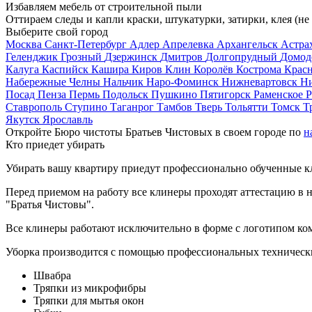
Избавляем мебель от строительной пыли
Оттираем следы и капли краски, штукатурки, затирки, клея (не
Выберите свой город
Москва
Санкт-Петербург
Адлер
Апрелевка
Архангельск
Астра
Геленджик
Грозный
Дзержинск
Дмитров
Долгопрудный
Домод
Калуга
Каспийск
Кашира
Киров
Клин
Королёв
Кострома
Крас
Набережные Челны
Нальчик
Наро-Фоминск
Нижневартовск
Н
Посад
Пенза
Пермь
Подольск
Пушкино
Пятигорск
Раменское
Р
Ставрополь
Ступино
Таганрог
Тамбов
Тверь
Тольятти
Томск
Т
Якутск
Ярославль
Откройте Бюро чистоты Братьев Чистовых в своем городе по
н
Кто приедет убирать
Убирать вашу квартиру приедут профессионально обученные клин
Перед приемом на работу все клинеры проходят аттестацию в н
"Братья Чистовы".
Все клинеры работают исключительно в форме с логотипом ко
Уборка производится с помощью профессиональных технически
Швабра
Тряпки из микрофибры
Тряпки для мытья окон