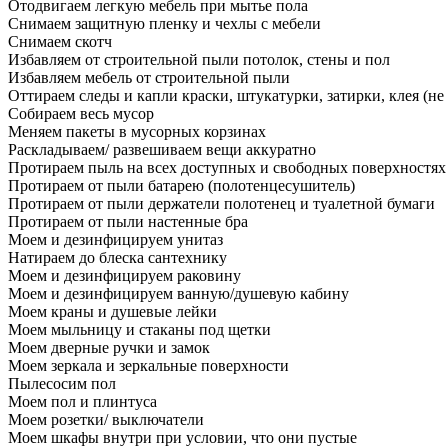
Отодвигаем легкую мебель при мытье пола
Снимаем защитную пленку и чехлы с мебели
Снимаем скотч
Избавляем от строительной пыли потолок, стены и пол
Избавляем мебель от строительной пыли
Оттираем следы и капли краски, штукатурки, затирки, клея (не
Собираем весь мусор
Меняем пакеты в мусорных корзинах
Раскладываем/ развешиваем вещи аккуратно
Протираем пыль на всех доступных и свободных поверхностях
Протираем от пыли батарею (полотенцесушитель)
Протираем от пыли держатели полотенец и туалетной бумаги
Протираем от пыли настенные бра
Моем и дезинфицируем унитаз
Натираем до блеска сантехнику
Моем и дезинфицируем раковину
Моем и дезинфицируем ванную/душевую кабину
Моем краны и душевые лейки
Моем мыльницу и стаканы под щетки
Моем дверные ручки и замок
Моем зеркала и зеркальные поверхности
Пылесосим пол
Моем пол и плинтуса
Моем розетки/ выключатели
Моем шкафы внутри при условии, что они пустые