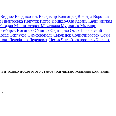
д
Видное
Владивосток
Владимир
Волгоград
Вологда
Воронеж
о
Ивантеевка
Иркутск
Истра
Йошкар-Ола
Казань
Калининград
Магадан
Магнитогорск
Махачкала
Мурманск
Мытищи
осибирск
Ногинск
Обнинск
Одинцово
Омск
Павловский
Посад
Серпухов
Симферополь
Смоленск
Солнечногорск
Сочи
имки
Челябинск
Череповец
Чехов
Чита
Электросталь
Энгельс
и и только после этого становятся частью команды компании
ой: