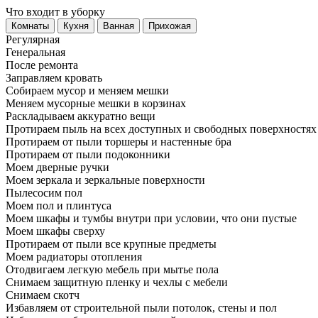
Что входит в уборку
Регу­лярная
Гене­ральная
После ремонта
Заправляем кровать
Собираем мусор и меняем мешки
Меняем мусорные мешки в корзинах
Раскладываем аккуратно вещи
Протираем пыль на всех доступных и свободных поверхностях
Протираем от пыли торшеры и настенные бра
Протираем от пыли подоконники
Моем дверные ручки
Моем зеркала и зеркальные поверхности
Пылесосим пол
Моем пол и плинтуса
Моем шкафы и тумбы внутри при условии, что они пустые
Моем шкафы сверху
Протираем от пыли все крупные предметы
Моем радиаторы отопления
Отодвигаем легкую мебель при мытье пола
Снимаем защитную пленку и чехлы с мебели
Снимаем скотч
Избавляем от строительной пыли потолок, стены и пол