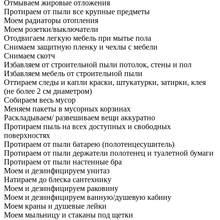
Отмываем жировые отложения
Протираем от пыли все крупные предметы
Моем радиаторы отопления
Моем розетки/выключатели
Отодвигаем легкую мебель при мытье пола
Снимаем защитную пленку и чехлы с мебели
Снимаем скотч
Избавляем от строительной пыли потолок, стены и пол
Избавляем мебель от строительной пыли
Оттираем следы и капли краски, штукатурки, затирки, клея
(не более 2 см диаметром)
Собираем весь мусор
Меняем пакеты в мусорных корзинах
Раскладываем/ развешиваем вещи аккуратно
Протираем пыль на всех доступных и свободных
поверхностях
Протираем от пыли батарею (полотенцесушитель)
Протираем от пыли держатели полотенец и туалетной бумаги
Протираем от пыли настенные бра
Моем и дезинфицируем унитаз
Натираем до блеска сантехнику
Моем и дезинфицируем раковину
Моем и дезинфицируем ванную/душевую кабину
Моем краны и душевые лейки
Моем мыльницу и стаканы под щетки