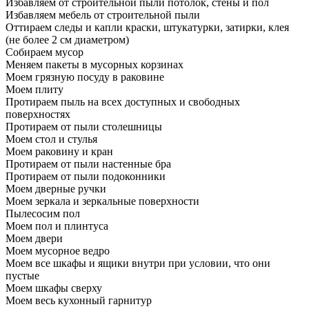
Избавляем от строительной пыли потолок, стены и пол
Избавляем мебель от строительной пыли
Оттираем следы и капли краски, штукатурки, затирки, клея
(не более 2 см диаметром)
Собираем мусор
Меняем пакеты в мусорных корзинах
Моем грязную посуду в раковине
Моем плиту
Протираем пыль на всех доступных и свободных
поверхностях
Протираем от пыли столешницы
Моем стол и стулья
Моем раковину и кран
Протираем от пыли настенные бра
Протираем от пыли подоконники
Моем дверные ручки
Моем зеркала и зеркальные поверхности
Пылесосим пол
Моем пол и плинтуса
Моем двери
Моем мусорное ведро
Моем все шкафы и ящики внутри при условии, что они
пустые
Моем шкафы сверху
Моем весь кухонный гарнитур