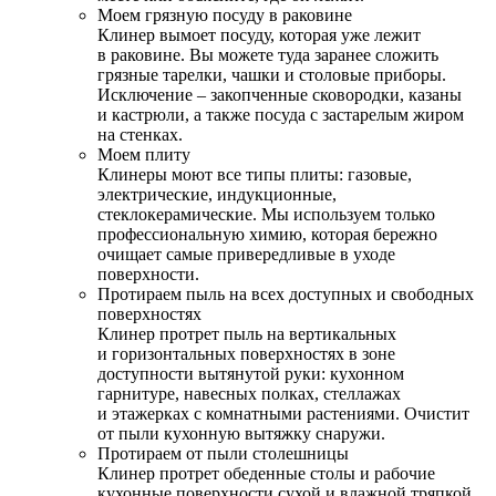
Моем грязную посуду в раковине
Клинер вымоет посуду, которая уже лежит
в раковине. Вы можете туда заранее сложить
грязные тарелки, чашки и столовые приборы.
Исключение – закопченные сковородки, казаны
и кастрюли, а также посуда с застарелым жиром
на стенках.
Моем плиту
Клинеры моют все типы плиты: газовые,
электрические, индукционные,
стеклокерамические. Мы используем только
профессиональную химию, которая бережно
очищает самые привередливые в уходе
поверхности.
Протираем пыль на всех доступных и свободных
поверхностях
Клинер протрет пыль на вертикальных
и горизонтальных поверхностях в зоне
доступности вытянутой руки: кухонном
гарнитуре, навесных полках, стеллажах
и этажерках с комнатными растениями. Очистит
от пыли кухонную вытяжку снаружи.
Протираем от пыли столешницы
Клинер протрет обеденные столы и рабочие
кухонные поверхности сухой и влажной тряпкой.