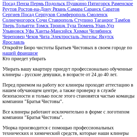
Посад
Пенза
Пермь
Подольск
Пушкино
Пятигорск
Раменское
Реутов
Ростов-на-Дону
Рязань
Самара
Саранск
Саратов
Сергиев Посад
Серпухов
Симферополь
Смоленск
Солнечногорск
Сочи
Ставрополь
Ступино
Таганрог
Тамбов
Тверь
Тольятти
Томск
Троицк
Тула
Тюмень
Улан-Удэ
Ульяновск
Уфа
Ханты-Мансийск
Химки
Челябинск
Череповец
Чехов
Чита
Электросталь
Энгельс
Якутск
Ярославль
Откройте Бюро чистоты Братьев Чистовых в своем городе по
нашей франшизе
Кто приедет убирать
Убирать вашу квартиру приедут профессионально обученные
клинеры - русские девушки, в возрасте от 24 до 40 лет.
Перед приемом на работу все клинеры проходят аттестацию в
нашем обучающем центре, а также проверку в службе
безопасности и только после этого становятся частью команды
компании "Братья Чистовы".
Все клинеры работают исключительно в форме с логотипом
компании "Братья Чистовы".
Уборка производится с помощью профессиональных
технических и химический средств, которые наши клинеры