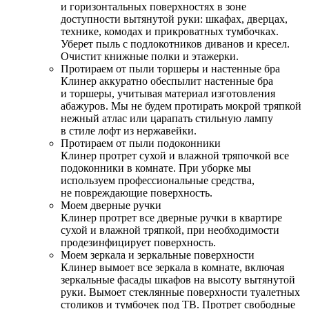
и горизонтальных поверхностях в зоне
доступности вытянутой руки: шкафах, дверцах,
технике, комодах и прикроватных тумбочках.
Уберет пыль с подлокотников диванов и кресел.
Очистит книжные полки и этажерки.
Протираем от пыли торшеры и настенные бра
Клинер аккуратно обеспылит настенные бра
и торшеры, учитывая материал изготовления
абажуров. Мы не будем протирать мокрой тряпкой
нежный атлас или царапать стильную лампу
в стиле лофт из нержавейки.
Протираем от пыли подоконники
Клинер протрет сухой и влажной тряпочкой все
подоконники в комнате. При уборке мы
используем профессиональные средства,
не повреждающие поверхность.
Моем дверные ручки
Клинер протрет все дверные ручки в квартире
сухой и влажной тряпкой, при необходимости
продезинфицирует поверхность.
Моем зеркала и зеркальные поверхности
Клинер вымоет все зеркала в комнате, включая
зеркальные фасады шкафов на высоту вытянутой
руки. Вымоет стеклянные поверхности туалетных
столиков и тумбочек под ТВ. Протрет свободные