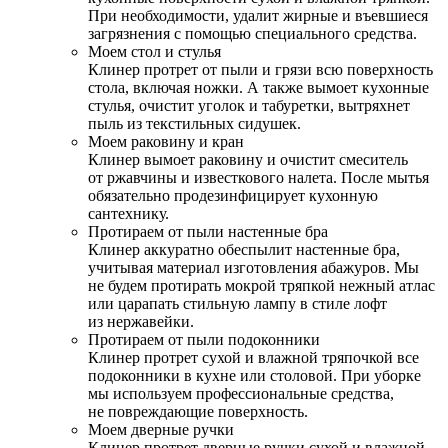
При необходимости, удалит жирные и въевшиеся
загрязнения с помощью специального средства.
Моем стол и стулья
Клинер протрет от пыли и грязи всю поверхность
стола, включая ножки. А также вымоет кухонные
стулья, очистит уголок и табуретки, вытряхнет
пыль из текстильных сидушек.
Моем раковину и кран
Клинер вымоет раковину и очистит смеситель
от ржавчины и известкового налета. После мытья
обязательно продезинфицирует кухонную
сантехнику.
Протираем от пыли настенные бра
Клинер аккуратно обеспылит настенные бра,
учитывая материал изготовления абажуров. Мы
не будем протирать мокрой тряпкой нежный атлас
или царапать стильную лампу в стиле лофт
из нержавейки.
Протираем от пыли подоконники
Клинер протрет сухой и влажной тряпочкой все
подоконники в кухне или столовой. При уборке
мы используем профессиональные средства,
не повреждающие поверхность.
Моем дверные ручки
Клинер протрет дверные ручки сухой и влажной