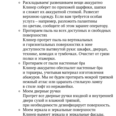
Раскладываем/ развешиваем вещи аккуратно
Клинер соберет по прихожей шарфики, шапки
и сложит их аккуратной стопкой. Развесит
верхнюю одежду. Если вам требуется особая
услуга – например, разложить палантины
по цветам, сообщите об этом заранее оператору.
Протираем пыль на всех доступных и свободных
поверхностях
Клинер протрет пыль на вертикальных
и горизонтальных поверхностях в зоне
доступности вытянутой руки: шкафах, дверцах,
технике, комодах и тумбочках. Очистит от грязи
полки и этажерки.
Протираем от пыли настенные бра
Клинер аккуратно обеспылит настенные бра
и торшеры, учитывая материал изготовления
абажуров. Мы не будем протирать мокрой тряпкой
нежный атлас или царапать стильную лампу
в стиле лофт из нержавейки.
Моем дверные ручки
Протрет все дверные ручки входной и внутренней
двери сухой и влажной тряпкой,
при необходимости дезинфицирует поверхность.
Моем зеркала и зеркальные поверхности
Клинер вымоет зеркала и зеркальные фасады.