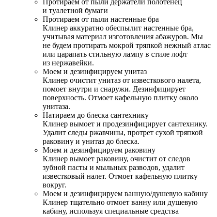
Протираем от пыли держатели полотенец
и туалетной бумаги
Протираем от пыли настенные бра
Клинер аккуратно обеспылит настенные бра,
учитывая материал изготовления абажуров. Мы
не будем протирать мокрой тряпкой нежный атлас
или царапать стильную лампу в стиле лофт
из нержавейки.
Моем и дезинфицируем унитаз
Клинер очистит унитаз от известкового налета,
помоет внутри и снаружи. Дезинфицирует
поверхность. Отмоет кафельную плитку около
унитаза.
Натираем до блеска сантехнику
Клинер вымоет и продезинфицирует сантехнику.
Удалит следы ржавчины, протрет сухой тряпкой
раковину и унитаз до блеска.
Моем и дезинфицируем раковину
Клинер вымоет раковину, очистит от следов
зубной пасты и мыльных разводов, удалит
известковый налет. Отмоет кафельную плитку
вокруг.
Моем и дезинфицируем ванную/душевую кабину
Клинер тщательно отмоет ванну или душевую
кабину, используя специальные средства