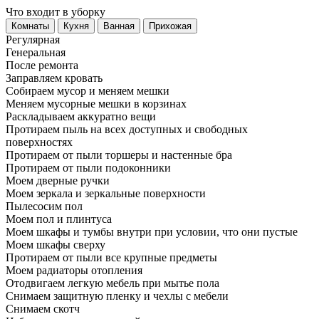
Что входит в уборку
Регу­лярная
Гене­ральная
После ремонта
Заправляем кровать
Собираем мусор и меняем мешки
Меняем мусорные мешки в корзинах
Раскладываем аккуратно вещи
Протираем пыль на всех доступных и свободных
поверхностях
Протираем от пыли торшеры и настенные бра
Протираем от пыли подоконники
Моем дверные ручки
Моем зеркала и зеркальные поверхности
Пылесосим пол
Моем пол и плинтуса
Моем шкафы и тумбы внутри при условии, что они пустые
Моем шкафы сверху
Протираем от пыли все крупные предметы
Моем радиаторы отопления
Отодвигаем легкую мебель при мытье пола
Снимаем защитную пленку и чехлы с мебели
Снимаем скотч