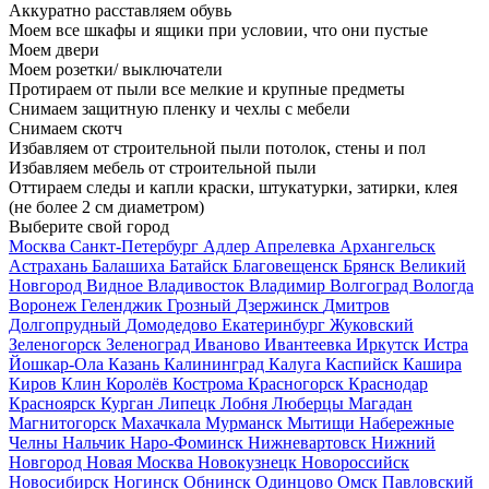
Аккуратно расставляем обувь
Моем все шкафы и ящики при условии, что они пустые
Моем двери
Моем розетки/ выключатели
Протираем от пыли все мелкие и крупные предметы
Снимаем защитную пленку и чехлы с мебели
Снимаем скотч
Избавляем от строительной пыли потолок, стены и пол
Избавляем мебель от строительной пыли
Оттираем следы и капли краски, штукатурки, затирки, клея
(не более 2 см диаметром)
Выберите свой город
Москва
Санкт-Петербург
Адлер
Апрелевка
Архангельск
Астрахань
Балашиха
Батайск
Благовещенск
Брянск
Великий
Новгород
Видное
Владивосток
Владимир
Волгоград
Вологда
Воронеж
Геленджик
Грозный
Дзержинск
Дмитров
Долгопрудный
Домодедово
Екатеринбург
Жуковский
Зеленогорск
Зеленоград
Иваново
Ивантеевка
Иркутск
Истра
Йошкар-Ола
Казань
Калининград
Калуга
Каспийск
Кашира
Киров
Клин
Королёв
Кострома
Красногорск
Краснодар
Красноярск
Курган
Липецк
Лобня
Люберцы
Магадан
Магнитогорск
Махачкала
Мурманск
Мытищи
Набережные
Челны
Нальчик
Наро-Фоминск
Нижневартовск
Нижний
Новгород
Новая Москва
Новокузнецк
Новороссийск
Новосибирск
Ногинск
Обнинск
Одинцово
Омск
Павловский