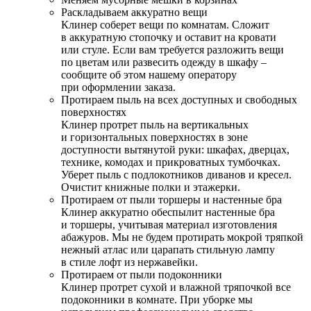
Раскладываем аккуратно вещи
Клинер соберет вещи по комнатам. Сложит
в аккуратную стопочку и оставит на кровати
или стуле. Если вам требуется разложить вещи
по цветам или развесить одежду в шкафу –
сообщите об этом нашему оператору
при оформлении заказа.
Протираем пыль на всех доступных и свободных
поверхностях
Клинер протрет пыль на вертикальных
и горизонтальных поверхностях в зоне
доступности вытянутой руки: шкафах, дверцах,
технике, комодах и прикроватных тумбочках.
Уберет пыль с подлокотников диванов и кресел.
Очистит книжные полки и этажерки.
Протираем от пыли торшеры и настенные бра
Клинер аккуратно обеспылит настенные бра
и торшеры, учитывая материал изготовления
абажуров. Мы не будем протирать мокрой тряпкой
нежный атлас или царапать стильную лампу
в стиле лофт из нержавейки.
Протираем от пыли подоконники
Клинер протрет сухой и влажной тряпочкой все
подоконники в комнате. При уборке мы