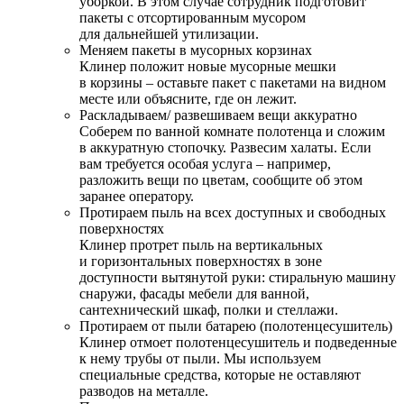
уборкой. В этом случае сотрудник подготовит
пакеты с отсортированным мусором
для дальнейшей утилизации.
Меняем пакеты в мусорных корзинах
Клинер положит новые мусорные мешки
в корзины – оставьте пакет с пакетами на видном
месте или объясните, где он лежит.
Раскладываем/ развешиваем вещи аккуратно
Соберем по ванной комнате полотенца и сложим
в аккуратную стопочку. Развесим халаты. Если
вам требуется особая услуга – например,
разложить вещи по цветам, сообщите об этом
заранее оператору.
Протираем пыль на всех доступных и свободных
поверхностях
Клинер протрет пыль на вертикальных
и горизонтальных поверхностях в зоне
доступности вытянутой руки: стиральную машину
снаружи, фасады мебели для ванной,
сантехнический шкаф, полки и стеллажи.
Протираем от пыли батарею (полотенцесушитель)
Клинер отмоет полотенцесушитель и подведенные
к нему трубы от пыли. Мы используем
специальные средства, которые не оставляют
разводов на металле.