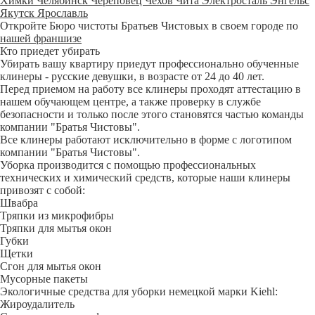
Химки
Челябинск
Череповец
Чехов
Чита
Электросталь
Энгельс
Якутск
Ярославль
Откройте Бюро чистоты Братьев Чистовых в своем городе по
нашей франшизе
Кто приедет убирать
Убирать вашу квартиру приедут профессионально обученные
клинеры - русские девушки, в возрасте от 24 до 40 лет.
Перед приемом на работу все клинеры проходят аттестацию в
нашем обучающем центре, а также проверку в службе
безопасности и только после этого становятся частью команды
компании "Братья Чистовы".
Все клинеры работают исключительно в форме с логотипом
компании "Братья Чистовы".
Уборка производится с помощью профессиональных
технических и химический средств, которые наши клинеры
привозят с собой:
Швабра
Тряпки из микрофибры
Тряпки для мытья окон
Губки
Щетки
Сгон для мытья окон
Мусорные пакеты
Экологичные средства для уборки немецкой марки Kiehl:
Жироудалитель