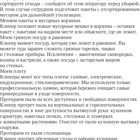
сортируете отходы – сообщите об этом оператору перед уборкой.
В этом случае сотрудник подготовит пакеты с отсортированным
мусором для дальнейшей утилизации.
Меняем пакеты в мусорных корзинах
Клинер положит новые мусорные мешки в корзины – оставьте
пакет с пакетами на видном месте или объясните, где он лежит.
Моем грязную посуду в раковине
Клинер вымоет посуду, которая уже лежит в раковине. Вы
можете туда заранее сложить грязные тарелки, чашки
и столовые приборы. Исключение – закопченные сковородки,
казаны и кастрюли, а также посуда с застарелым жиром
на стенках.
Моем плиту
Клинеры моют все типы плиты: газовые, электрические,
индукционные, стеклокерамические. Мы используем только
профессиональную химию, которая бережно очищает самые
привередливые в уходе поверхности.
Протираем пыль на всех доступных и свободных поверхностях
Клинер протрет пыль на вертикальных и горизонтальных
поверхностях в зоне доступности вытянутой руки: кухонном
гарнитуре, навесных полках, стеллажах и этажерках
с комнатными растениями. Очистит от пыли кухонную вытяжку
снаружи.
Протираем от пыли столешницы
Клинер протрет обеденные столы и рабочие кухонные