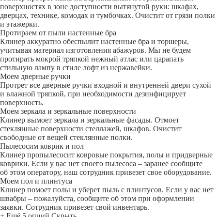
поверхностях в зоне доступности вытянутой руки: шкафах,
дверцах, технике, комодах и тумбочках. Очистит от грязи полки
и этажерки.
Протираем от пыли настенные бра
Клинер аккуратно обеспылит настенные бра и торшеры,
учитывая материал изготовления абажуров. Мы не будем
протирать мокрой тряпкой нежный атлас или царапать
стильную лампу в стиле лофт из нержавейки.
Моем дверные ручки
Протрет все дверные ручки входной и внутренней двери сухой
и влажной тряпкой, при необходимости дезинфицирует
поверхность.
Моем зеркала и зеркальные поверхности
Клинер вымоет зеркала и зеркальные фасады. Отмоет
стеклянные поверхности стеллажей, шкафов. Очистит
свободные от вещей стеклянные полки.
Пылесосим коврик и пол
Клинер пропылесосит ковровые покрытия, полы и придверные
коврики. Если у вас нет своего пылесоса – заранее сообщите
об этом оператору, наш сотрудник привезет свое оборудование.
Моем пол и плинтуса
Клинер помоет полы и уберет пыль с плинтусов. Если у вас нет
швабры – пожалуйста, сообщите об этом при оформлении
заявки. Сотрудник привезет свой инвентарь.
+ Ещё 5 опций
Скрыть