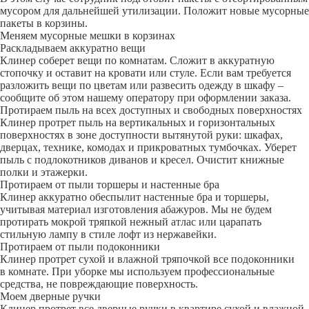
мусором для дальнейшей утилизации. Положит новые мусорные
пакеты в корзины.
Меняем мусорные мешки в корзинах
Раскладываем аккуратно вещи
Клинер соберет вещи по комнатам. Сложит в аккуратную
стопочку и оставит на кровати или стуле. Если вам требуется
разложить вещи по цветам или развесить одежду в шкафу –
сообщите об этом нашему оператору при оформлении заказа.
Протираем пыль на всех доступных и свободных поверхностях
Клинер протрет пыль на вертикальных и горизонтальных
поверхностях в зоне доступности вытянутой руки: шкафах,
дверцах, технике, комодах и прикроватных тумбочках. Уберет
пыль с подлокотников диванов и кресел. Очистит книжные
полки и этажерки.
Протираем от пыли торшеры и настенные бра
Клинер аккуратно обеспылит настенные бра и торшеры,
учитывая материал изготовления абажуров. Мы не будем
протирать мокрой тряпкой нежный атлас или царапать
стильную лампу в стиле лофт из нержавейки.
Протираем от пыли подоконники
Клинер протрет сухой и влажной тряпочкой все подоконники
в комнате. При уборке мы используем профессиональные
средства, не повреждающие поверхность.
Моем дверные ручки
Клинер протрет все дверные ручки в квартире сухой и влажной