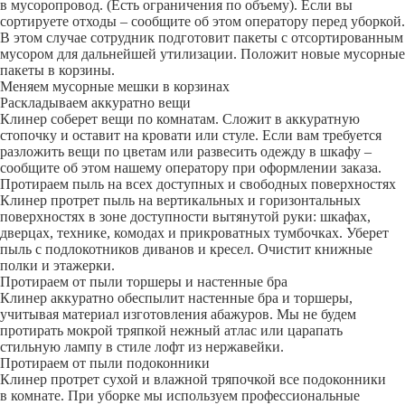
в мусоропровод. (Есть ограничения по объему). Если вы
сортируете отходы – сообщите об этом оператору перед уборкой.
В этом случае сотрудник подготовит пакеты с отсортированным
мусором для дальнейшей утилизации. Положит новые мусорные
пакеты в корзины.
Меняем мусорные мешки в корзинах
Раскладываем аккуратно вещи
Клинер соберет вещи по комнатам. Сложит в аккуратную
стопочку и оставит на кровати или стуле. Если вам требуется
разложить вещи по цветам или развесить одежду в шкафу –
сообщите об этом нашему оператору при оформлении заказа.
Протираем пыль на всех доступных и свободных поверхностях
Клинер протрет пыль на вертикальных и горизонтальных
поверхностях в зоне доступности вытянутой руки: шкафах,
дверцах, технике, комодах и прикроватных тумбочках. Уберет
пыль с подлокотников диванов и кресел. Очистит книжные
полки и этажерки.
Протираем от пыли торшеры и настенные бра
Клинер аккуратно обеспылит настенные бра и торшеры,
учитывая материал изготовления абажуров. Мы не будем
протирать мокрой тряпкой нежный атлас или царапать
стильную лампу в стиле лофт из нержавейки.
Протираем от пыли подоконники
Клинер протрет сухой и влажной тряпочкой все подоконники
в комнате. При уборке мы используем профессиональные