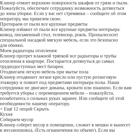
Клинер отмоет верхнюю поверхность шкафов от грязи и пыли.
Пожалуйста, обеспечьте сотруднику возможность дотянуться
до зоны уборки. Если у вас нет стремянки – сообщите об этом
оператору, мы привезем свою.
Протираем от пыли все крупные предметы
Клинер избавит от пыли все крупные предметы интерьера:
комод, письменный стол, телевизор, рояль. Пропылесосит
специальной насадкой мягкую мебель, если это безопасно
для обивки.
Моем радиаторы отопления
Клинер протрет влажной тряпкой все радиаторы и трубы
отопления в квартире. Постарается дотянуться до самых
труднодоступных мест батареи.
Отодвигаем легкую мебель при мытье пола
Клинер отодвинет легкое кресло или пустую ротанговую
этажерку и помоет под предметами интерьера полы. Наши
сотрудники не двигают диваны, кровати или пианино. Если вам
требуется уборка с перемещением мебели – пожалуйста,
позаботьтесь о сильных руках заранее. Или сообщите об этой
необходимости нашему оператору.
+ Ещё 12 опций
Скрыть
Кухня
Собираем мусор
Клинер соберет мусор в помещении, сложит в мешки и вынесет
в мусоропровод. (Есть ограничения по объему). Если вы