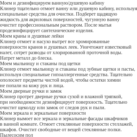
Моем и дезинфицируем ванную/душевую кабину
Клинер тщательно отмоет ванну или душевую кабину, используя
специальные средства для очистки. Подберет щадящую
жидкость для акриловых поверхностей, чугунную ванну
очистит профессиональным раствором. После мытья
продезинфицирует сантехнические изделия.
Моем краны и душевые лейки
Клинер отмоет и насухо вытрет все хромированные
поверхности кранов и душевых леек. Уничтожит известковый
налет, сотрет разводы от хлорированной проточной воды.
Натрет металл до блеска.
Моем мыльницу и стаканы под щетки
Клинер отмоет мыльницу и стаканы под зубные щетки и пасты,
используя специальные гипоаллергенные средства. Тщательно
ополоснет предметы чистой водой, чтобы остатки химии
не попали на кожу рук и лица.
Моем дверные ручки и замок
Клинер протрет дверные ручки сухой и влажной тряпкой,
при необходимости дезинфицирует поверхность. Тщательно
очистит щеколду или замок от следов рук и пыли.
Моем зеркала и зеркальные поверхности
Клинер вымоет все зеркала и зеркальные фасады шкафчиков
в ванной комнате. Отмоет стеклянные поверхности стеллажей,
шкафов. Очистит свободные от вещей стеклянные полки.
Пылесосим пол