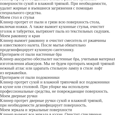
поверхности сухой и влажной тряпкой. При необходимости,
удалит жирные и въевшиеся загрязнения с помощью
специального средства.
Моем стол и стулья
Клинер протрет от пыли и грязи всю поверхность стола,
включая ножки. А также вымоет кухонные стулья, очистит
уголок и табуретки, вытряхнет пыль из текстильных сидушек.
Моем раковину и кран
Клинер вымоет раковину и очистит смеситель от ржавчины
и известкового налета. После мытья обязательно
продезинфицирует кухонную сантехнику.
Протираем от пыли настенные бра
Клинер аккуратно обеспылит настенные бра, учитывая материал
изготовления абажуров. Мы не будем протирать мокрой тряпкой
нежный атлас или царапать стильную лампу в стиле лофт
из нержавейки.
Протираем от пыли подоконники
Клинер протрет сухой и влажной тряпочкой все подоконники
в кухне или столовой. При уборке мы используем
профессиональные средства, не повреждающие поверхность.
Моем дверные ручки
Клинер протрет дверные ручки сухой и влажной тряпкой,
при необходимости дезинфицирует поверхность.
Моем зеркала и зеркальные поверхности
Клинер вымоет все зеркала в кухне. Очистит стеклянные