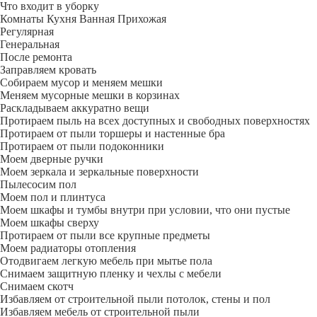
Что входит в уборку
Регу­лярная
Гене­ральная
После ремонта
Заправляем кровать
Собираем мусор и меняем мешки
Меняем мусорные мешки в корзинах
Раскладываем аккуратно вещи
Протираем пыль на всех доступных и свободных поверхностях
Протираем от пыли торшеры и настенные бра
Протираем от пыли подоконники
Моем дверные ручки
Моем зеркала и зеркальные поверхности
Пылесосим пол
Моем пол и плинтуса
Моем шкафы и тумбы внутри при условии, что они пустые
Моем шкафы сверху
Протираем от пыли все крупные предметы
Моем радиаторы отопления
Отодвигаем легкую мебель при мытье пола
Снимаем защитную пленку и чехлы с мебели
Снимаем скотч
Избавляем от строительной пыли потолок, стены и пол
Избавляем мебель от строительной пыли