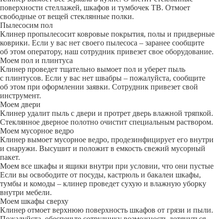
поверхности стеллажей, шкафов и тумбочек ТВ. Отмоет
свободные от вещей стеклянные полки.
Пылесосим пол
Клинер пропылесосит ковровые покрытия, полы и придверные
коврики. Если у вас нет своего пылесоса – заранее сообщите
об этом оператору, наш сотрудник привезет свое оборудование.
Моем пол и плинтуса
Клинер проведет тщательно вымоет пол и уберет пыль
с плинтусов. Если у вас нет швабры – пожалуйста, сообщите
об этом при оформлении заявки. Сотрудник привезет свой
инструмент.
Моем двери
Клинер удалит пыль с двери и протрет дверь влажной тряпкой.
Стеклянное дверное полотно очистит специальным раствором.
Моем мусорное ведро
Клинер вымоет мусорное ведро, продезинфицирует его внутри
и снаружи. Высушит и положит в емкость свежий мусорный
пакет.
Моем все шкафы и ящики внутри при условии, что они пустые
Если вы освободите от посуды, кастрюль и бакалеи шкафы,
тумбы и комоды – клинер проведет сухую и влажную уборку
внутри мебели.
Моем шкафы сверху
Клинер отмоет верхнюю поверхность шкафов от грязи и пыли.
Пожалуйста, обеспечьте сотруднику возможность дотянуться