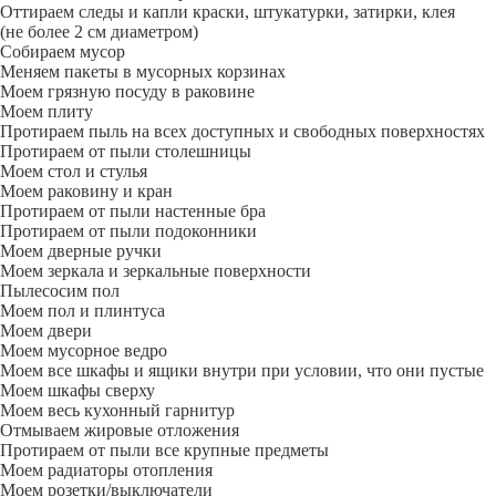
Оттираем следы и капли краски, штукатурки, затирки, клея
(не более 2 см диаметром)
Собираем мусор
Меняем пакеты в мусорных корзинах
Моем грязную посуду в раковине
Моем плиту
Протираем пыль на всех доступных и свободных поверхностях
Протираем от пыли столешницы
Моем стол и стулья
Моем раковину и кран
Протираем от пыли настенные бра
Протираем от пыли подоконники
Моем дверные ручки
Моем зеркала и зеркальные поверхности
Пылесосим пол
Моем пол и плинтуса
Моем двери
Моем мусорное ведро
Моем все шкафы и ящики внутри при условии, что они пустые
Моем шкафы сверху
Моем весь кухонный гарнитур
Отмываем жировые отложения
Протираем от пыли все крупные предметы
Моем радиаторы отопления
Моем розетки/выключатели