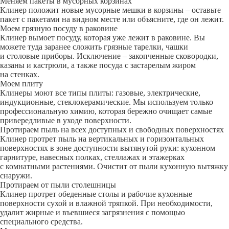
Меняем пакеты в мусорных корзинах
Клинер положит новые мусорные мешки в корзины – оставьте
пакет с пакетами на видном месте или объясните, где он лежит.
Моем грязную посуду в раковине
Клинер вымоет посуду, которая уже лежит в раковине. Вы
можете туда заранее сложить грязные тарелки, чашки
и столовые приборы. Исключение – закопченные сковородки,
казаны и кастрюли, а также посуда с застарелым жиром
на стенках.
Моем плиту
Клинеры моют все типы плиты: газовые, электрические,
индукционные, стеклокерамические. Мы используем только
профессиональную химию, которая бережно очищает самые
привередливые в уходе поверхности.
Протираем пыль на всех доступных и свободных поверхностях
Клинер протрет пыль на вертикальных и горизонтальных
поверхностях в зоне доступности вытянутой руки: кухонном
гарнитуре, навесных полках, стеллажах и этажерках
с комнатными растениями. Очистит от пыли кухонную вытяжку
снаружи.
Протираем от пыли столешницы
Клинер протрет обеденные столы и рабочие кухонные
поверхности сухой и влажной тряпкой. При необходимости,
удалит жирные и въевшиеся загрязнения с помощью
специального средства.