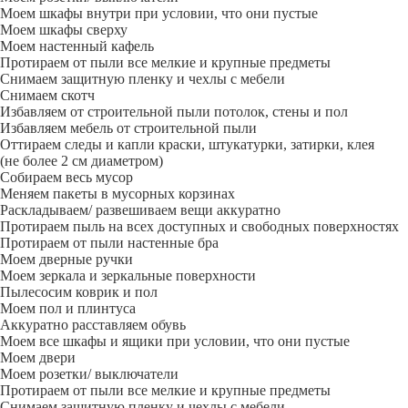
Моем шкафы внутри при условии, что они пустые
Моем шкафы сверху
Моем настенный кафель
Протираем от пыли все мелкие и крупные предметы
Снимаем защитную пленку и чехлы с мебели
Снимаем скотч
Избавляем от строительной пыли потолок, стены и пол
Избавляем мебель от строительной пыли
Оттираем следы и капли краски, штукатурки, затирки, клея
(не более 2 см диаметром)
Собираем весь мусор
Меняем пакеты в мусорных корзинах
Раскладываем/ развешиваем вещи аккуратно
Протираем пыль на всех доступных и свободных поверхностях
Протираем от пыли настенные бра
Моем дверные ручки
Моем зеркала и зеркальные поверхности
Пылесосим коврик и пол
Моем пол и плинтуса
Аккуратно расставляем обувь
Моем все шкафы и ящики при условии, что они пустые
Моем двери
Моем розетки/ выключатели
Протираем от пыли все мелкие и крупные предметы
Снимаем защитную пленку и чехлы с мебели