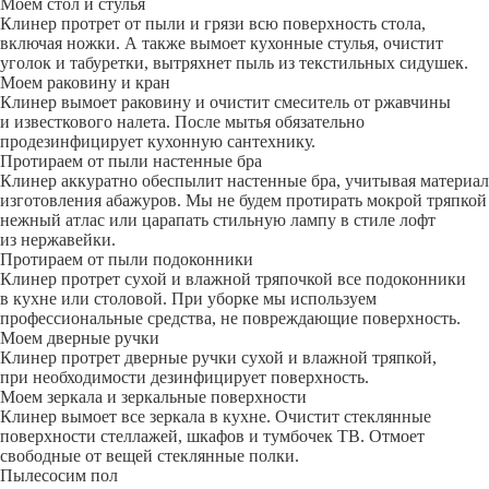
Моем стол и стулья
Клинер протрет от пыли и грязи всю поверхность стола,
включая ножки. А также вымоет кухонные стулья, очистит
уголок и табуретки, вытряхнет пыль из текстильных сидушек.
Моем раковину и кран
Клинер вымоет раковину и очистит смеситель от ржавчины
и известкового налета. После мытья обязательно
продезинфицирует кухонную сантехнику.
Протираем от пыли настенные бра
Клинер аккуратно обеспылит настенные бра, учитывая материал
изготовления абажуров. Мы не будем протирать мокрой тряпкой
нежный атлас или царапать стильную лампу в стиле лофт
из нержавейки.
Протираем от пыли подоконники
Клинер протрет сухой и влажной тряпочкой все подоконники
в кухне или столовой. При уборке мы используем
профессиональные средства, не повреждающие поверхность.
Моем дверные ручки
Клинер протрет дверные ручки сухой и влажной тряпкой,
при необходимости дезинфицирует поверхность.
Моем зеркала и зеркальные поверхности
Клинер вымоет все зеркала в кухне. Очистит стеклянные
поверхности стеллажей, шкафов и тумбочек ТВ. Отмоет
свободные от вещей стеклянные полки.
Пылесосим пол