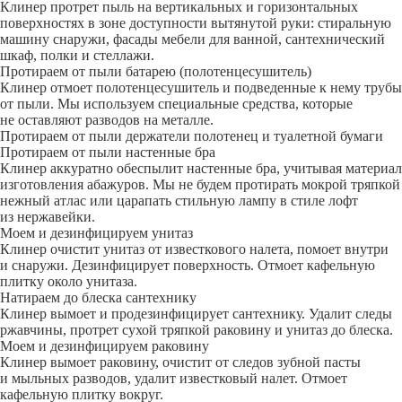
Клинер протрет пыль на вертикальных и горизонтальных
поверхностях в зоне доступности вытянутой руки: стиральную
машину снаружи, фасады мебели для ванной, сантехнический
шкаф, полки и стеллажи.
Протираем от пыли батарею (полотенцесушитель)
Клинер отмоет полотенцесушитель и подведенные к нему трубы
от пыли. Мы используем специальные средства, которые
не оставляют разводов на металле.
Протираем от пыли держатели полотенец и туалетной бумаги
Протираем от пыли настенные бра
Клинер аккуратно обеспылит настенные бра, учитывая материал
изготовления абажуров. Мы не будем протирать мокрой тряпкой
нежный атлас или царапать стильную лампу в стиле лофт
из нержавейки.
Моем и дезинфицируем унитаз
Клинер очистит унитаз от известкового налета, помоет внутри
и снаружи. Дезинфицирует поверхность. Отмоет кафельную
плитку около унитаза.
Натираем до блеска сантехнику
Клинер вымоет и продезинфицирует сантехнику. Удалит следы
ржавчины, протрет сухой тряпкой раковину и унитаз до блеска.
Моем и дезинфицируем раковину
Клинер вымоет раковину, очистит от следов зубной пасты
и мыльных разводов, удалит известковый налет. Отмоет
кафельную плитку вокруг.