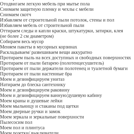
Отодвигаем легкую мебель при мытье пола
Снимаем защитную пленку и чехлы с мебели
Снимаем скотч
Избавляем от строительной пыли потолок, стены и пол
Избавляем мебель от строительной пыли
Оттираем следы и капли краски, штукатурки, затирки, клея
(не более 2 см диаметром)
Собираем весь мусор
Меняем пакеты в мусорных корзинах
Раскладываем/ развешиваем вещи аккуратно
Протираем пыль на всех доступных и свободных поверхностях
Протираем от пыли батарею (полотенцесушитель)
Протираем от пыли держатели полотенец и туалетной бумаги
Протираем от пыли настенные бра
Моем и дезинфицируем унитаз
Натираем до блеска сантехнику
Моем и дезинфицируем раковину
Моем и дезинфицируем ванную/душевую кабину
Моем краны и душевые лейки
Моем мыльницу и стаканы под щетки
Моем дверные ручки и замок
Моем зеркала и зеркальные поверхности
Пылесосим пол
Моем пол и плинтуса
Моем розетки/ выключатели