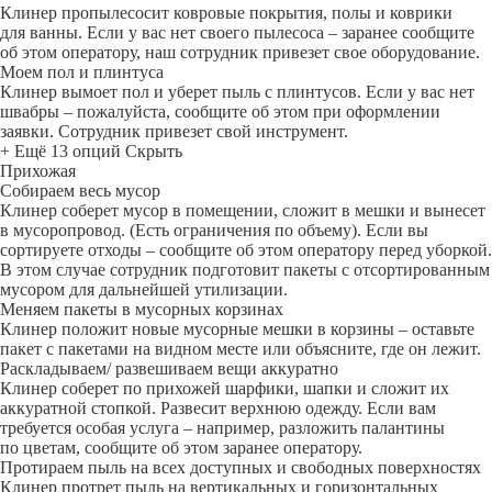
Клинер пропылесосит ковровые покрытия, полы и коврики
для ванны. Если у вас нет своего пылесоса – заранее сообщите
об этом оператору, наш сотрудник привезет свое оборудование.
Моем пол и плинтуса
Клинер вымоет пол и уберет пыль с плинтусов. Если у вас нет
швабры – пожалуйста, сообщите об этом при оформлении
заявки. Сотрудник привезет свой инструмент.
+ Ещё 13 опций
Скрыть
Прихожая
Собираем весь мусор
Клинер соберет мусор в помещении, сложит в мешки и вынесет
в мусоропровод. (Есть ограничения по объему). Если вы
сортируете отходы – сообщите об этом оператору перед уборкой.
В этом случае сотрудник подготовит пакеты с отсортированным
мусором для дальнейшей утилизации.
Меняем пакеты в мусорных корзинах
Клинер положит новые мусорные мешки в корзины – оставьте
пакет с пакетами на видном месте или объясните, где он лежит.
Раскладываем/ развешиваем вещи аккуратно
Клинер соберет по прихожей шарфики, шапки и сложит их
аккуратной стопкой. Развесит верхнюю одежду. Если вам
требуется особая услуга – например, разложить палантины
по цветам, сообщите об этом заранее оператору.
Протираем пыль на всех доступных и свободных поверхностях
Клинер протрет пыль на вертикальных и горизонтальных