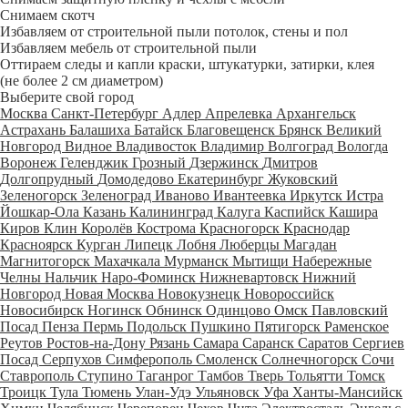
Снимаем скотч
Избавляем от строительной пыли потолок, стены и пол
Избавляем мебель от строительной пыли
Оттираем следы и капли краски, штукатурки, затирки, клея
(не более 2 см диаметром)
Выберите свой город
Москва
Санкт-Петербург
Адлер
Апрелевка
Архангельск
Астрахань
Балашиха
Батайск
Благовещенск
Брянск
Великий
Новгород
Видное
Владивосток
Владимир
Волгоград
Вологда
Воронеж
Геленджик
Грозный
Дзержинск
Дмитров
Долгопрудный
Домодедово
Екатеринбург
Жуковский
Зеленогорск
Зеленоград
Иваново
Ивантеевка
Иркутск
Истра
Йошкар-Ола
Казань
Калининград
Калуга
Каспийск
Кашира
Киров
Клин
Королёв
Кострома
Красногорск
Краснодар
Красноярск
Курган
Липецк
Лобня
Люберцы
Магадан
Магнитогорск
Махачкала
Мурманск
Мытищи
Набережные
Челны
Нальчик
Наро-Фоминск
Нижневартовск
Нижний
Новгород
Новая Москва
Новокузнецк
Новороссийск
Новосибирск
Ногинск
Обнинск
Одинцово
Омск
Павловский
Посад
Пенза
Пермь
Подольск
Пушкино
Пятигорск
Раменское
Реутов
Ростов-на-Дону
Рязань
Самара
Саранск
Саратов
Сергиев
Посад
Серпухов
Симферополь
Смоленск
Солнечногорск
Сочи
Ставрополь
Ступино
Таганрог
Тамбов
Тверь
Тольятти
Томск
Троицк
Тула
Тюмень
Улан-Удэ
Ульяновск
Уфа
Ханты-Мансийск