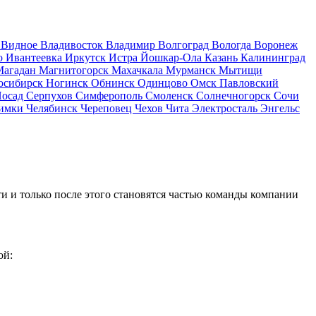
д
Видное
Владивосток
Владимир
Волгоград
Вологда
Воронеж
о
Ивантеевка
Иркутск
Истра
Йошкар-Ола
Казань
Калининград
Магадан
Магнитогорск
Махачкала
Мурманск
Мытищи
осибирск
Ногинск
Обнинск
Одинцово
Омск
Павловский
Посад
Серпухов
Симферополь
Смоленск
Солнечногорск
Сочи
имки
Челябинск
Череповец
Чехов
Чита
Электросталь
Энгельс
и и только после этого становятся частью команды компании
ой: