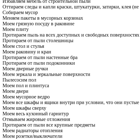
Избавляем мебель от строительной пыли
Оттираем следы и капли краски, штукатурки, затирки, клея (не
Собираем мусор
Меняем пакеты в мусорных корзинах
Моем грязную посуду в раковине
Моем плиту
Протираем пыль на всех доступных и свободных поверхностях
Протираем от пыли столешницы
Моем стол и стулья
Моем раковину и кран
Протираем от пыли настенные бра
Протираем от пыли подоконники
Моем дверные ручки
Моем зеркала и зеркальные поверхности
Пылесосим пол
Моем пол и плинтуса
Моем двери
Моем мусорное ведро
Моем все шкафы и ящики внутри при условии, что они пустые
Моем шкафы сверху
Моем весь кухонный гарнитур
Отмываем жировые отложения
Протираем от пыли все крупные предметы
Моем радиаторы отопления
Моем розетки/выключатели