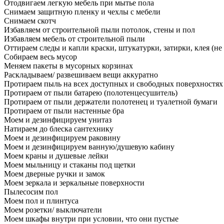
Отодвигаем легкую мебель при мытье пола
Снимаем защитную пленку и чехлы с мебели
Снимаем скотч
Избавляем от строительной пыли потолок, стены и пол
Избавляем мебель от строительной пыли
Оттираем следы и капли краски, штукатурки, затирки, клея (не
Собираем весь мусор
Меняем пакеты в мусорных корзинах
Раскладываем/ развешиваем вещи аккуратно
Протираем пыль на всех доступных и свободных поверхностях
Протираем от пыли батарею (полотенцесушитель)
Протираем от пыли держатели полотенец и туалетной бумаги
Протираем от пыли настенные бра
Моем и дезинфицируем унитаз
Натираем до блеска сантехнику
Моем и дезинфицируем раковину
Моем и дезинфицируем ванную/душевую кабину
Моем краны и душевые лейки
Моем мыльницу и стаканы под щетки
Моем дверные ручки и замок
Моем зеркала и зеркальные поверхности
Пылесосим пол
Моем пол и плинтуса
Моем розетки/ выключатели
Моем шкафы внутри при условии, что они пустые