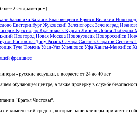
 более 2 см диаметром)
хань
Балашиха
Батайск
Благовещенск
Брянск
Великий Новгоро
едово
Екатеринбург
Жуковский
Зеленогорск
Зеленоград
Иванов
ногорск
Краснодар
Красноярск
Курган
Липецк
Лобня
Люберцы
ижний Новгород
Новая Москва
Новокузнецк
Новороссийск
Нов
еутов
Ростов-на-Дону
Рязань
Самара
Саранск
Саратов
Сергиев 
роицк
Тула
Тюмень
Улан-Удэ
Ульяновск
Уфа
Ханты-Мансийск
Х
ашей франшизе
еры - русские девушки, в возрасте от 24 до 40 лет.
ашем обучающем центре, а также проверку в службе безопасност
мпании "Братья Чистовы".
х и химический средств, которые наши клинеры привозят с соб