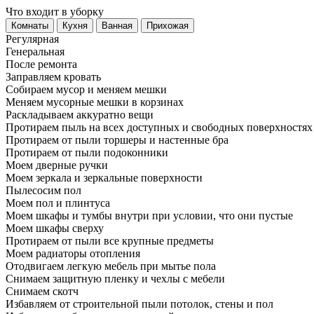
Что входит в уборку
Регу­лярная
Гене­ральная
После ремонта
Заправляем кровать
Собираем мусор и меняем мешки
Меняем мусорные мешки в корзинах
Раскладываем аккуратно вещи
Протираем пыль на всех доступных и свободных поверхностях
Протираем от пыли торшеры и настенные бра
Протираем от пыли подоконники
Моем дверные ручки
Моем зеркала и зеркальные поверхности
Пылесосим пол
Моем пол и плинтуса
Моем шкафы и тумбы внутри при условии, что они пустые
Моем шкафы сверху
Протираем от пыли все крупные предметы
Моем радиаторы отопления
Отодвигаем легкую мебель при мытье пола
Снимаем защитную пленку и чехлы с мебели
Снимаем скотч
Избавляем от строительной пыли потолок, стены и пол