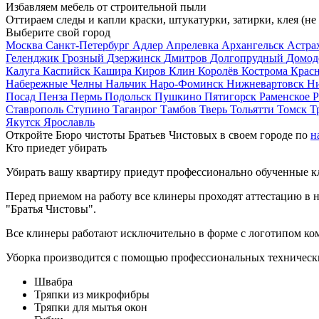
Избавляем мебель от строительной пыли
Оттираем следы и капли краски, штукатурки, затирки, клея (не
Выберите свой город
Москва
Санкт-Петербург
Адлер
Апрелевка
Архангельск
Астра
Геленджик
Грозный
Дзержинск
Дмитров
Долгопрудный
Домод
Калуга
Каспийск
Кашира
Киров
Клин
Королёв
Кострома
Крас
Набережные Челны
Нальчик
Наро-Фоминск
Нижневартовск
Н
Посад
Пенза
Пермь
Подольск
Пушкино
Пятигорск
Раменское
Р
Ставрополь
Ступино
Таганрог
Тамбов
Тверь
Тольятти
Томск
Т
Якутск
Ярославль
Откройте Бюро чистоты Братьев Чистовых в своем городе по
н
Кто приедет убирать
Убирать вашу квартиру приедут профессионально обученные клин
Перед приемом на работу все клинеры проходят аттестацию в н
"Братья Чистовы".
Все клинеры работают исключительно в форме с логотипом ко
Уборка производится с помощью профессиональных технически
Швабра
Тряпки из микрофибры
Тряпки для мытья окон