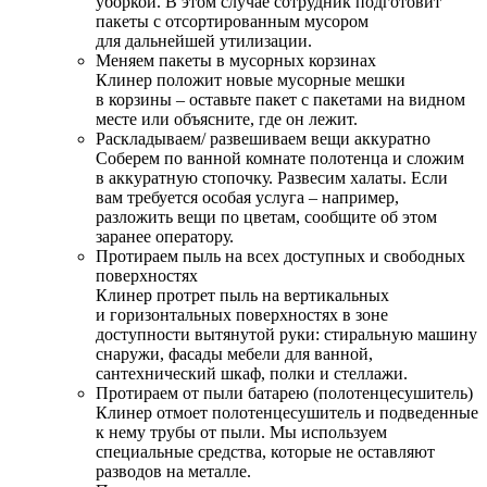
уборкой. В этом случае сотрудник подготовит
пакеты с отсортированным мусором
для дальнейшей утилизации.
Меняем пакеты в мусорных корзинах
Клинер положит новые мусорные мешки
в корзины – оставьте пакет с пакетами на видном
месте или объясните, где он лежит.
Раскладываем/ развешиваем вещи аккуратно
Соберем по ванной комнате полотенца и сложим
в аккуратную стопочку. Развесим халаты. Если
вам требуется особая услуга – например,
разложить вещи по цветам, сообщите об этом
заранее оператору.
Протираем пыль на всех доступных и свободных
поверхностях
Клинер протрет пыль на вертикальных
и горизонтальных поверхностях в зоне
доступности вытянутой руки: стиральную машину
снаружи, фасады мебели для ванной,
сантехнический шкаф, полки и стеллажи.
Протираем от пыли батарею (полотенцесушитель)
Клинер отмоет полотенцесушитель и подведенные
к нему трубы от пыли. Мы используем
специальные средства, которые не оставляют
разводов на металле.