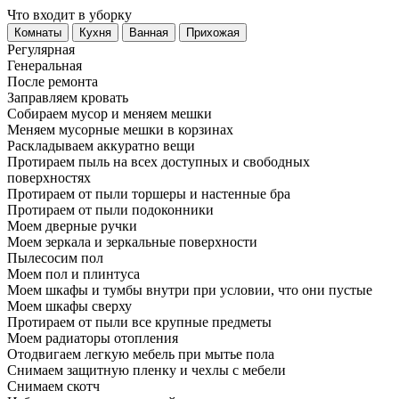
Что входит в уборку
Регу­лярная
Гене­ральная
После ремонта
Заправляем кровать
Собираем мусор и меняем мешки
Меняем мусорные мешки в корзинах
Раскладываем аккуратно вещи
Протираем пыль на всех доступных и свободных
поверхностях
Протираем от пыли торшеры и настенные бра
Протираем от пыли подоконники
Моем дверные ручки
Моем зеркала и зеркальные поверхности
Пылесосим пол
Моем пол и плинтуса
Моем шкафы и тумбы внутри при условии, что они пустые
Моем шкафы сверху
Протираем от пыли все крупные предметы
Моем радиаторы отопления
Отодвигаем легкую мебель при мытье пола
Снимаем защитную пленку и чехлы с мебели
Снимаем скотч