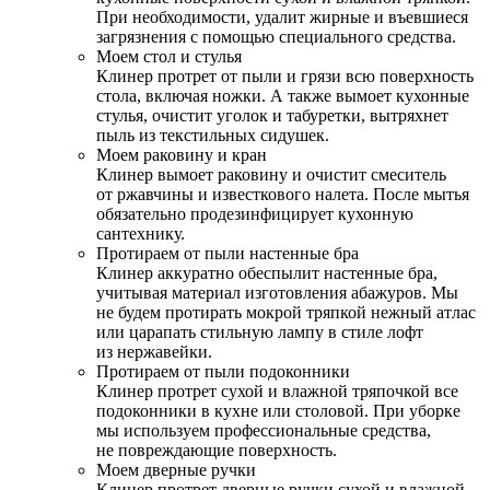
При необходимости, удалит жирные и въевшиеся
загрязнения с помощью специального средства.
Моем стол и стулья
Клинер протрет от пыли и грязи всю поверхность
стола, включая ножки. А также вымоет кухонные
стулья, очистит уголок и табуретки, вытряхнет
пыль из текстильных сидушек.
Моем раковину и кран
Клинер вымоет раковину и очистит смеситель
от ржавчины и известкового налета. После мытья
обязательно продезинфицирует кухонную
сантехнику.
Протираем от пыли настенные бра
Клинер аккуратно обеспылит настенные бра,
учитывая материал изготовления абажуров. Мы
не будем протирать мокрой тряпкой нежный атлас
или царапать стильную лампу в стиле лофт
из нержавейки.
Протираем от пыли подоконники
Клинер протрет сухой и влажной тряпочкой все
подоконники в кухне или столовой. При уборке
мы используем профессиональные средства,
не повреждающие поверхность.
Моем дверные ручки
Клинер протрет дверные ручки сухой и влажной