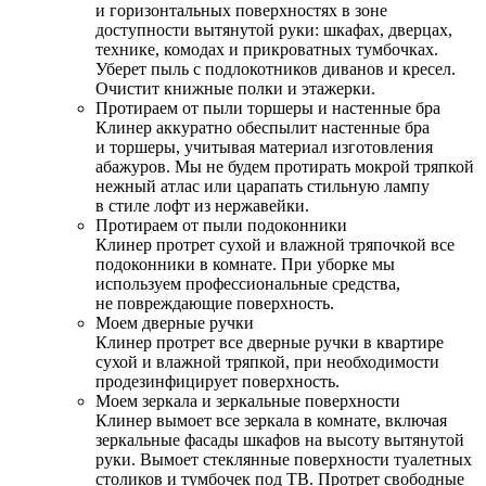
и горизонтальных поверхностях в зоне
доступности вытянутой руки: шкафах, дверцах,
технике, комодах и прикроватных тумбочках.
Уберет пыль с подлокотников диванов и кресел.
Очистит книжные полки и этажерки.
Протираем от пыли торшеры и настенные бра
Клинер аккуратно обеспылит настенные бра
и торшеры, учитывая материал изготовления
абажуров. Мы не будем протирать мокрой тряпкой
нежный атлас или царапать стильную лампу
в стиле лофт из нержавейки.
Протираем от пыли подоконники
Клинер протрет сухой и влажной тряпочкой все
подоконники в комнате. При уборке мы
используем профессиональные средства,
не повреждающие поверхность.
Моем дверные ручки
Клинер протрет все дверные ручки в квартире
сухой и влажной тряпкой, при необходимости
продезинфицирует поверхность.
Моем зеркала и зеркальные поверхности
Клинер вымоет все зеркала в комнате, включая
зеркальные фасады шкафов на высоту вытянутой
руки. Вымоет стеклянные поверхности туалетных
столиков и тумбочек под ТВ. Протрет свободные