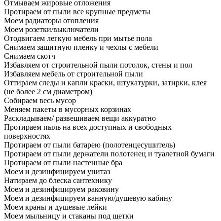
Отмываем жировые отложения
Протираем от пыли все крупные предметы
Моем радиаторы отопления
Моем розетки/выключатели
Отодвигаем легкую мебель при мытье пола
Снимаем защитную пленку и чехлы с мебели
Снимаем скотч
Избавляем от строительной пыли потолок, стены и пол
Избавляем мебель от строительной пыли
Оттираем следы и капли краски, штукатурки, затирки, клея
(не более 2 см диаметром)
Собираем весь мусор
Меняем пакеты в мусорных корзинах
Раскладываем/ развешиваем вещи аккуратно
Протираем пыль на всех доступных и свободных
поверхностях
Протираем от пыли батарею (полотенцесушитель)
Протираем от пыли держатели полотенец и туалетной бумаги
Протираем от пыли настенные бра
Моем и дезинфицируем унитаз
Натираем до блеска сантехнику
Моем и дезинфицируем раковину
Моем и дезинфицируем ванную/душевую кабину
Моем краны и душевые лейки
Моем мыльницу и стаканы под щетки