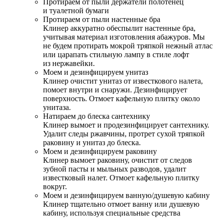
Протираем от пыли держатели полотенец
и туалетной бумаги
Протираем от пыли настенные бра
Клинер аккуратно обеспылит настенные бра,
учитывая материал изготовления абажуров. Мы
не будем протирать мокрой тряпкой нежный атлас
или царапать стильную лампу в стиле лофт
из нержавейки.
Моем и дезинфицируем унитаз
Клинер очистит унитаз от известкового налета,
помоет внутри и снаружи. Дезинфицирует
поверхность. Отмоет кафельную плитку около
унитаза.
Натираем до блеска сантехнику
Клинер вымоет и продезинфицирует сантехнику.
Удалит следы ржавчины, протрет сухой тряпкой
раковину и унитаз до блеска.
Моем и дезинфицируем раковину
Клинер вымоет раковину, очистит от следов
зубной пасты и мыльных разводов, удалит
известковый налет. Отмоет кафельную плитку
вокруг.
Моем и дезинфицируем ванную/душевую кабину
Клинер тщательно отмоет ванну или душевую
кабину, используя специальные средства