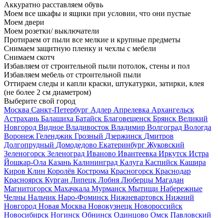
Аккуратно расставляем обувь
Моем все шкафы и ящики при условии, что они пустые
Моем двери
Моем розетки/ выключатели
Протираем от пыли все мелкие и крупные предметы
Снимаем защитную пленку и чехлы с мебели
Снимаем скотч
Избавляем от строительной пыли потолок, стены и пол
Избавляем мебель от строительной пыли
Оттираем следы и капли краски, штукатурки, затирки, клея
(не более 2 см диаметром)
Выберите свой город
Москва
Санкт-Петербург
Адлер
Апрелевка
Архангельск
Астрахань
Балашиха
Батайск
Благовещенск
Брянск
Великий
Новгород
Видное
Владивосток
Владимир
Волгоград
Вологда
Воронеж
Геленджик
Грозный
Дзержинск
Дмитров
Долгопрудный
Домодедово
Екатеринбург
Жуковский
Зеленогорск
Зеленоград
Иваново
Ивантеевка
Иркутск
Истра
Йошкар-Ола
Казань
Калининград
Калуга
Каспийск
Кашира
Киров
Клин
Королёв
Кострома
Красногорск
Краснодар
Красноярск
Курган
Липецк
Лобня
Люберцы
Магадан
Магнитогорск
Махачкала
Мурманск
Мытищи
Набережные
Челны
Нальчик
Наро-Фоминск
Нижневартовск
Нижний
Новгород
Новая Москва
Новокузнецк
Новороссийск
Новосибирск
Ногинск
Обнинск
Одинцово
Омск
Павловский