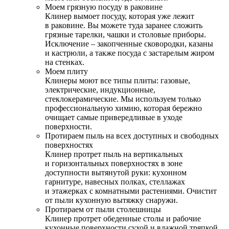
Моем грязную посуду в раковине
Клинер вымоет посуду, которая уже лежит
в раковине. Вы можете туда заранее сложить
грязные тарелки, чашки и столовые приборы.
Исключение – закопченные сковородки, казаны
и кастрюли, а также посуда с застарелым жиром
на стенках.
Моем плиту
Клинеры моют все типы плиты: газовые,
электрические, индукционные,
стеклокерамические. Мы используем только
профессиональную химию, которая бережно
очищает самые привередливые в уходе
поверхности.
Протираем пыль на всех доступных и свободных
поверхностях
Клинер протрет пыль на вертикальных
и горизонтальных поверхностях в зоне
доступности вытянутой руки: кухонном
гарнитуре, навесных полках, стеллажах
и этажерках с комнатными растениями. Очистит
от пыли кухонную вытяжку снаружи.
Протираем от пыли столешницы
Клинер протрет обеденные столы и рабочие
кухонные поверхности сухой и влажной тряпкой.