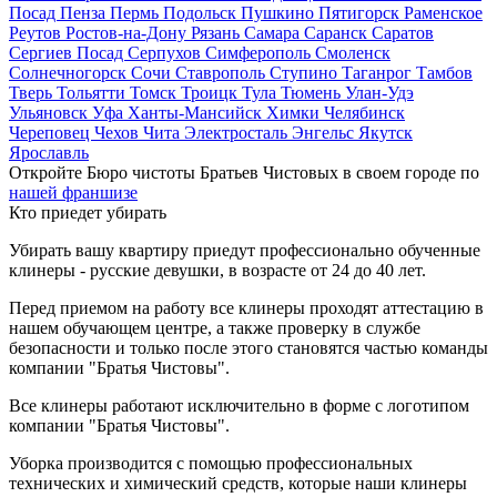
Посад
Пенза
Пермь
Подольск
Пушкино
Пятигорск
Раменское
Реутов
Ростов-на-Дону
Рязань
Самара
Саранск
Саратов
Сергиев Посад
Серпухов
Симферополь
Смоленск
Солнечногорск
Сочи
Ставрополь
Ступино
Таганрог
Тамбов
Тверь
Тольятти
Томск
Троицк
Тула
Тюмень
Улан-Удэ
Ульяновск
Уфа
Ханты-Мансийск
Химки
Челябинск
Череповец
Чехов
Чита
Электросталь
Энгельс
Якутск
Ярославль
Откройте Бюро чистоты Братьев Чистовых в своем городе по
нашей франшизе
Кто приедет убирать
Убирать вашу квартиру приедут профессионально обученные
клинеры - русские девушки, в возрасте от 24 до 40 лет.
Перед приемом на работу все клинеры проходят аттестацию в
нашем обучающем центре, а также проверку в службе
безопасности и только после этого становятся частью команды
компании "Братья Чистовы".
Все клинеры работают исключительно в форме с логотипом
компании "Братья Чистовы".
Уборка производится с помощью профессиональных
технических и химический средств, которые наши клинеры