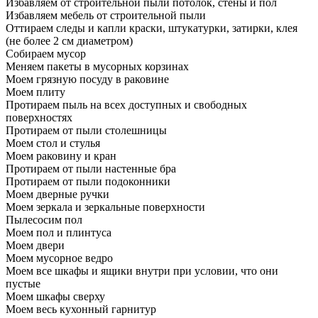
Избавляем от строительной пыли потолок, стены и пол
Избавляем мебель от строительной пыли
Оттираем следы и капли краски, штукатурки, затирки, клея
(не более 2 см диаметром)
Собираем мусор
Меняем пакеты в мусорных корзинах
Моем грязную посуду в раковине
Моем плиту
Протираем пыль на всех доступных и свободных
поверхностях
Протираем от пыли столешницы
Моем стол и стулья
Моем раковину и кран
Протираем от пыли настенные бра
Протираем от пыли подоконники
Моем дверные ручки
Моем зеркала и зеркальные поверхности
Пылесосим пол
Моем пол и плинтуса
Моем двери
Моем мусорное ведро
Моем все шкафы и ящики внутри при условии, что они
пустые
Моем шкафы сверху
Моем весь кухонный гарнитур