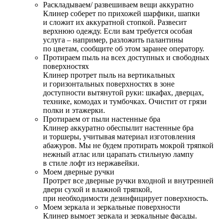
Раскладываем/ развешиваем вещи аккуратно
Клинер соберет по прихожей шарфики, шапки
и сложит их аккуратной стопкой. Развесит
верхнюю одежду. Если вам требуется особая
услуга – например, разложить палантины
по цветам, сообщите об этом заранее оператору.
Протираем пыль на всех доступных и свободных
поверхностях
Клинер протрет пыль на вертикальных
и горизонтальных поверхностях в зоне
доступности вытянутой руки: шкафах, дверцах,
технике, комодах и тумбочках. Очистит от грязи
полки и этажерки.
Протираем от пыли настенные бра
Клинер аккуратно обеспылит настенные бра
и торшеры, учитывая материал изготовления
абажуров. Мы не будем протирать мокрой тряпкой
нежный атлас или царапать стильную лампу
в стиле лофт из нержавейки.
Моем дверные ручки
Протрет все дверные ручки входной и внутренней
двери сухой и влажной тряпкой,
при необходимости дезинфицирует поверхность.
Моем зеркала и зеркальные поверхности
Клинер вымоет зеркала и зеркальные фасады.