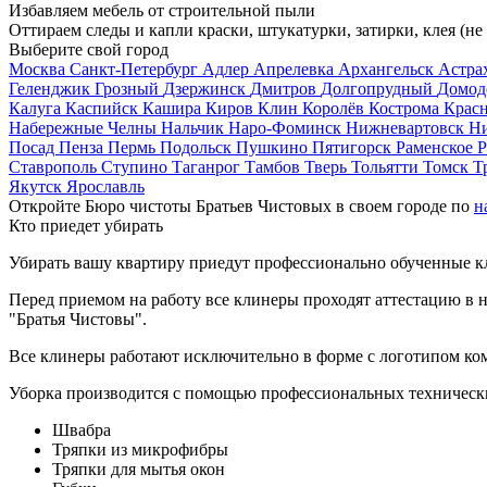
Избавляем мебель от строительной пыли
Оттираем следы и капли краски, штукатурки, затирки, клея (не
Выберите свой город
Москва
Санкт-Петербург
Адлер
Апрелевка
Архангельск
Астра
Геленджик
Грозный
Дзержинск
Дмитров
Долгопрудный
Домод
Калуга
Каспийск
Кашира
Киров
Клин
Королёв
Кострома
Крас
Набережные Челны
Нальчик
Наро-Фоминск
Нижневартовск
Н
Посад
Пенза
Пермь
Подольск
Пушкино
Пятигорск
Раменское
Р
Ставрополь
Ступино
Таганрог
Тамбов
Тверь
Тольятти
Томск
Т
Якутск
Ярославль
Откройте Бюро чистоты Братьев Чистовых в своем городе по
н
Кто приедет убирать
Убирать вашу квартиру приедут профессионально обученные клин
Перед приемом на работу все клинеры проходят аттестацию в н
"Братья Чистовы".
Все клинеры работают исключительно в форме с логотипом ко
Уборка производится с помощью профессиональных технически
Швабра
Тряпки из микрофибры
Тряпки для мытья окон