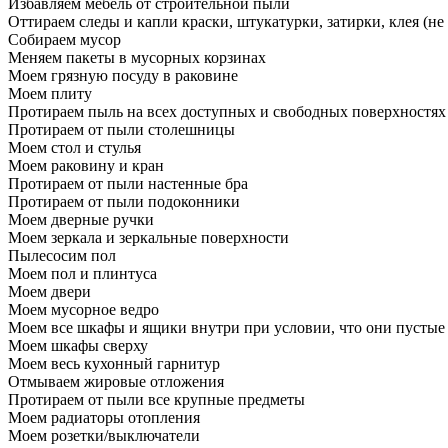
Избавляем мебель от строительной пыли
Оттираем следы и капли краски, штукатурки, затирки, клея (не
Собираем мусор
Меняем пакеты в мусорных корзинах
Моем грязную посуду в раковине
Моем плиту
Протираем пыль на всех доступных и свободных поверхностях
Протираем от пыли столешницы
Моем стол и стулья
Моем раковину и кран
Протираем от пыли настенные бра
Протираем от пыли подоконники
Моем дверные ручки
Моем зеркала и зеркальные поверхности
Пылесосим пол
Моем пол и плинтуса
Моем двери
Моем мусорное ведро
Моем все шкафы и ящики внутри при условии, что они пустые
Моем шкафы сверху
Моем весь кухонный гарнитур
Отмываем жировые отложения
Протираем от пыли все крупные предметы
Моем радиаторы отопления
Моем розетки/выключатели