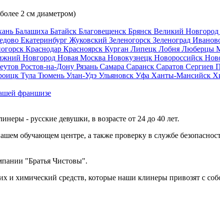
 более 2 см диаметром)
хань
Балашиха
Батайск
Благовещенск
Брянск
Великий Новгоро
едово
Екатеринбург
Жуковский
Зеленогорск
Зеленоград
Иванов
ногорск
Краснодар
Красноярск
Курган
Липецк
Лобня
Люберцы
ижний Новгород
Новая Москва
Новокузнецк
Новороссийск
Нов
еутов
Ростов-на-Дону
Рязань
Самара
Саранск
Саратов
Сергиев 
роицк
Тула
Тюмень
Улан-Удэ
Ульяновск
Уфа
Ханты-Мансийск
Х
ашей франшизе
еры - русские девушки, в возрасте от 24 до 40 лет.
ашем обучающем центре, а также проверку в службе безопасност
мпании "Братья Чистовы".
х и химический средств, которые наши клинеры привозят с соб