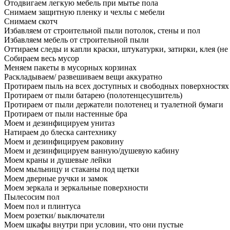
Отодвигаем легкую мебель при мытье пола
Снимаем защитную пленку и чехлы с мебели
Снимаем скотч
Избавляем от строительной пыли потолок, стены и пол
Избавляем мебель от строительной пыли
Оттираем следы и капли краски, штукатурки, затирки, клея (не
Собираем весь мусор
Меняем пакеты в мусорных корзинах
Раскладываем/ развешиваем вещи аккуратно
Протираем пыль на всех доступных и свободных поверхностях
Протираем от пыли батарею (полотенцесушитель)
Протираем от пыли держатели полотенец и туалетной бумаги
Протираем от пыли настенные бра
Моем и дезинфицируем унитаз
Натираем до блеска сантехнику
Моем и дезинфицируем раковину
Моем и дезинфицируем ванную/душевую кабину
Моем краны и душевые лейки
Моем мыльницу и стаканы под щетки
Моем дверные ручки и замок
Моем зеркала и зеркальные поверхности
Пылесосим пол
Моем пол и плинтуса
Моем розетки/ выключатели
Моем шкафы внутри при условии, что они пустые