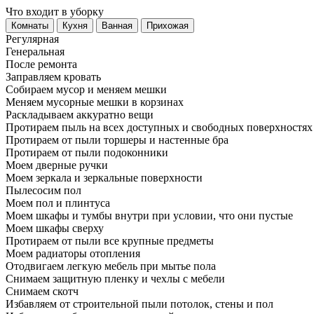
Что входит в уборку
Регу­лярная
Гене­ральная
После ремонта
Заправляем кровать
Собираем мусор и меняем мешки
Меняем мусорные мешки в корзинах
Раскладываем аккуратно вещи
Протираем пыль на всех доступных и свободных поверхностях
Протираем от пыли торшеры и настенные бра
Протираем от пыли подоконники
Моем дверные ручки
Моем зеркала и зеркальные поверхности
Пылесосим пол
Моем пол и плинтуса
Моем шкафы и тумбы внутри при условии, что они пустые
Моем шкафы сверху
Протираем от пыли все крупные предметы
Моем радиаторы отопления
Отодвигаем легкую мебель при мытье пола
Снимаем защитную пленку и чехлы с мебели
Снимаем скотч
Избавляем от строительной пыли потолок, стены и пол