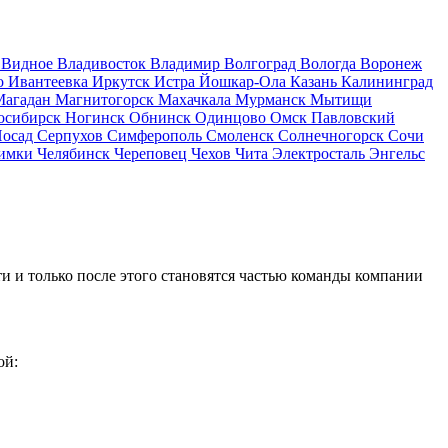
д
Видное
Владивосток
Владимир
Волгоград
Вологда
Воронеж
о
Ивантеевка
Иркутск
Истра
Йошкар-Ола
Казань
Калининград
Магадан
Магнитогорск
Махачкала
Мурманск
Мытищи
осибирск
Ногинск
Обнинск
Одинцово
Омск
Павловский
Посад
Серпухов
Симферополь
Смоленск
Солнечногорск
Сочи
имки
Челябинск
Череповец
Чехов
Чита
Электросталь
Энгельс
и и только после этого становятся частью команды компании
ой: