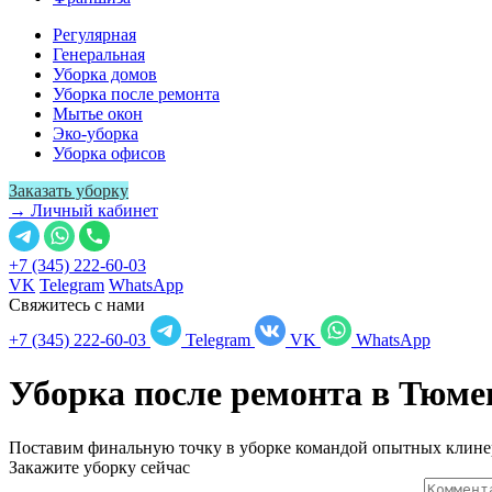
Регулярная
Генеральная
Уборка домов
Уборка после ремонта
Мытье окон
Эко-уборка
Уборка офисов
Заказать уборку
→ Личный кабинет
+7 (345) 222-60-03
VK
Telegram
WhatsApp
Свяжитесь с нами
+7 (345) 222-60-03
Telegram
VK
WhatsApp
Уборка после ремонта в
Тюме
Поставим финальную точку в уборке командой опытных клине
Закажите уборку сейчас