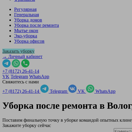
Регулярная
Генеральная
Уборка домов
Уборка после ремонта
Мытье окон
Эко-уборка
Уборка офисов
Заказать уборку
→ Личный кабинет
+7 (8172) 26-41-14
VK
Telegram
WhatsApp
Свяжитесь с нами
+7 (8172) 26-41-14
Telegram
VK
WhatsApp
Уборка после ремонта в
Волог
Поставим финальную точку в уборке командой опытных клине
Закажите уборку сейчас