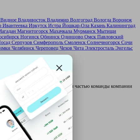
д
Видное
Владивосток
Владимир
Волгоград
Вологда
Воронеж
о
Ивантеевка
Иркутск
Истра
Йошкар-Ола
Казань
Калининград
Магадан
Магнитогорск
Махачкала
Мурманск
Мытищи
осибирск
Ногинск
Обнинск
Одинцово
Омск
Павловский
Посад
Серпухов
Симферополь
Смоленск
Солнечногорск
Сочи
имки
Челябинск
Череповец
Чехов
Чита
Электросталь
Энгельс
и и только после этого становятся частью команды компании
ой: