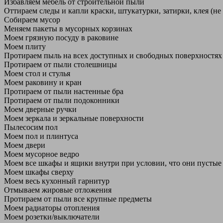
Избавляем мебель от строительной пыли
Оттираем следы и капли краски, штукатурки, затирки, клея (не
Собираем мусор
Меняем пакеты в мусорных корзинах
Моем грязную посуду в раковине
Моем плиту
Протираем пыль на всех доступных и свободных поверхностях
Протираем от пыли столешницы
Моем стол и стулья
Моем раковину и кран
Протираем от пыли настенные бра
Протираем от пыли подоконники
Моем дверные ручки
Моем зеркала и зеркальные поверхности
Пылесосим пол
Моем пол и плинтуса
Моем двери
Моем мусорное ведро
Моем все шкафы и ящики внутри при условии, что они пустые
Моем шкафы сверху
Моем весь кухонный гарнитур
Отмываем жировые отложения
Протираем от пыли все крупные предметы
Моем радиаторы отопления
Моем розетки/выключатели