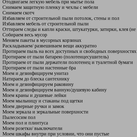
Отодвигаем легкую мебель при мытье пола
Снимаем защитную пленку и чехлы с мебели
Снимаем скотч
Избавляем от строительной пыли потолок, стены и пол
Избавляем мебель от строительной пыли
Оттираем следы и капли краски, штукатурки, затирки, клея (не
Собираем весь мусор
Меняем пакеты в мусорных корзинах
Раскладываем/ развешиваем вещи аккуратно
Протираем пыль на всех доступных и свободных поверхностях
Протираем от пыли батарею (полотенцесушитель)
Протираем от пыли держатели полотенец и туалетной бумаги
Протираем от пыли настенные бра
Моем и дезинфицируем унитаз
Натираем до блеска сантехнику
Моем и дезинфицируем раковину
Моем и дезинфицируем ванную/душевую кабину
Моем краны и душевые лейки
Моем мыльницу и стаканы под щетки
Моем дверные ручки и замок
Моем зеркала и зеркальные поверхности
Пылесосим пол
Моем пол и плинтуса
Моем розетки/ выключатели
Моем шкафы внутри при условии, что они пустые