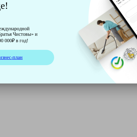
е!
международной
ратья Чистовы» и
0 000₽ в год!
изнес-план
ирмы Soteco, а также утюг, ведро, парогенератор, аппарат д