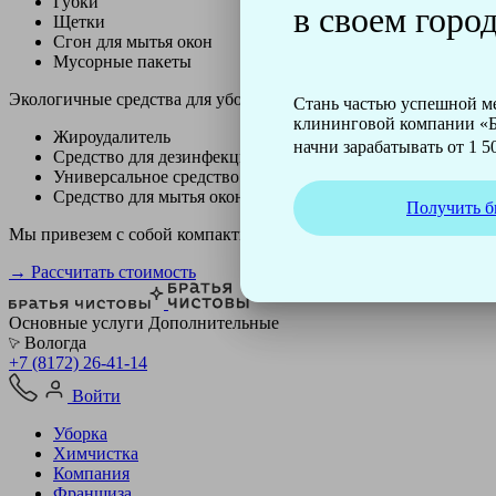
Губки
в своем город
Щетки
Сгон для мытья окон
Мусорные пакеты
Экологичные средства для уборки немецкой марки Kiehl:
Стань частью успешной 
клининговой компании «Б
Жироудалитель
начни зарабатывать от 1 50
Средство для дезинфекции
Универсальное средство
Средство для мытья окон
Получить б
Мы привезем с собой компактный профессиональный пылесос ф
→ Рассчитать стоимость
Основные услуги
Дополнительные
Вологда
+7 (8172) 26-41-14
Войти
Уборка
Химчистка
Компания
Франшиза