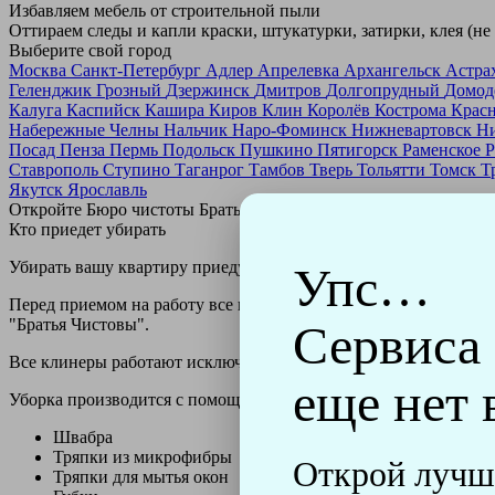
Избавляем мебель от строительной пыли
Оттираем следы и капли краски, штукатурки, затирки, клея (не
Выберите свой город
Москва
Санкт-Петербург
Адлер
Апрелевка
Архангельск
Астра
Геленджик
Грозный
Дзержинск
Дмитров
Долгопрудный
Домод
Калуга
Каспийск
Кашира
Киров
Клин
Королёв
Кострома
Крас
Набережные Челны
Нальчик
Наро-Фоминск
Нижневартовск
Н
Посад
Пенза
Пермь
Подольск
Пушкино
Пятигорск
Раменское
Р
Ставрополь
Ступино
Таганрог
Тамбов
Тверь
Тольятти
Томск
Т
Якутск
Ярославль
Откройте Бюро чистоты Братьев Чистовых в своем городе по
н
Кто приедет убирать
Убирать вашу квартиру приедут профессионально обученные клин
Упс…
Перед приемом на работу все клинеры проходят аттестацию в н
"Братья Чистовы".
Сервиса
Все клинеры работают исключительно в форме с логотипом ко
еще нет 
Уборка производится с помощью профессиональных технически
Швабра
Тряпки из микрофибры
Открой лучш
Тряпки для мытья окон