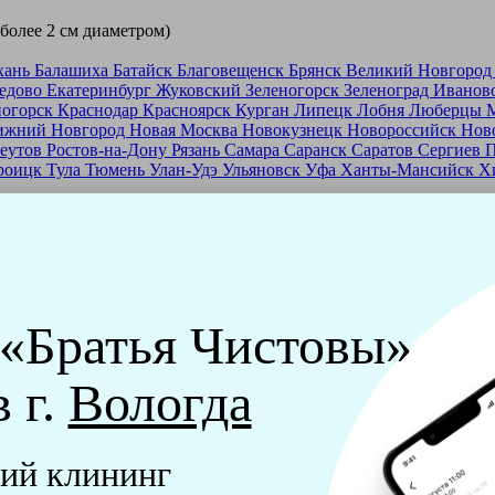
 более 2 см диаметром)
хань
Балашиха
Батайск
Благовещенск
Брянск
Великий Новгоро
едово
Екатеринбург
Жуковский
Зеленогорск
Зеленоград
Иванов
ногорск
Краснодар
Красноярск
Курган
Липецк
Лобня
Люберцы
ижний Новгород
Новая Москва
Новокузнецк
Новороссийск
Нов
еутов
Ростов-на-Дону
Рязань
Самара
Саранск
Саратов
Сергиев 
роицк
Тула
Тюмень
Улан-Удэ
Ульяновск
Уфа
Ханты-Мансийск
Х
ашей франшизе
еры - русские девушки, в возрасте от 24 до 40 лет.
ашем обучающем центре, а также проверку в службе безопасност
 «Братья Чистовы»
мпании "Братья Чистовы".
в г.
Вологда
х и химический средств, которые наши клинеры привозят с соб
ий клининг