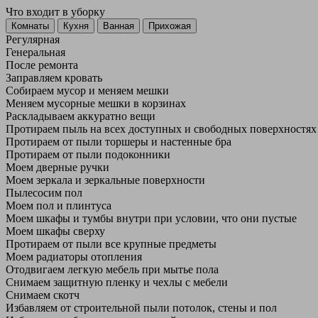
Что входит в уборку
Регу­лярная
Гене­ральная
После ремонта
Заправляем кровать
Собираем мусор и меняем мешки
Меняем мусорные мешки в корзинах
Раскладываем аккуратно вещи
Протираем пыль на всех доступных и свободных поверхностях
Протираем от пыли торшеры и настенные бра
Протираем от пыли подоконники
Моем дверные ручки
Моем зеркала и зеркальные поверхности
Пылесосим пол
Моем пол и плинтуса
Моем шкафы и тумбы внутри при условии, что они пустые
Моем шкафы сверху
Протираем от пыли все крупные предметы
Моем радиаторы отопления
Отодвигаем легкую мебель при мытье пола
Снимаем защитную пленку и чехлы с мебели
Снимаем скотч
Избавляем от строительной пыли потолок, стены и пол