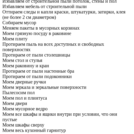
Избавляем от строительной пыли потолок, стены и пол
Избавляем мебель от строительной пыли
Оттираем следы и капли краски, штукатурки, затирки, клея
(не более 2 см диаметром)
Собираем мусор
Меняем пакеты в мусорных корзинах
Моем грязную посуду в раковине
Моем плиту
Протираем пыль на всех доступных и свободных
поверхностях
Протираем от пыли столешницы
Моем стол и стулья
Моем раковину и кран
Протираем от пыли настенные бра
Протираем от пыли подоконники
Моем дверные ручки
Моем зеркала и зеркальные поверхности
Пылесосим пол
Моем пол и плинтуса
Моем двери
Моем мусорное ведро
Моем все шкафы и ящики внутри при условии, что они
пустые
Моем шкафы сверху
Моем весь кухонный гарнитур