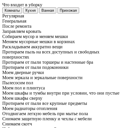
Что входит в уборку
Регу­лярная
Гене­ральная
После ремонта
Заправляем кровать
Собираем мусор и меняем мешки
Меняем мусорные мешки в корзинах
Раскладываем аккуратно вещи
Протираем пыль на всех доступных и свободных
поверхностях
Протираем от пыли торшеры и настенные бра
Протираем от пыли подоконники
Моем дверные ручки
Моем зеркала и зеркальные поверхности
Пылесосим пол
Моем пол и плинтуса
Моем шкафы и тумбы внутри при условии, что они пустые
Моем шкафы сверху
Протираем от пыли все крупные предметы
Моем радиаторы отопления
Отодвигаем легкую мебель при мытье пола
Снимаем защитную пленку и чехлы с мебели
Снимаем скотч