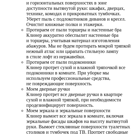
и горизонтальных поверхностях в зоне
доступности вытянутой руки: шкафах, дверцах,
технике, комодах и прикроватных тумбочках.
Уберет пыль с подлокотников диванов и кресел.
Очистит книжные полки и этажерки.
Протираем от пыли торшеры и настенные бра
Клинер аккуратно обеспылит настенные бра
и торшеры, учитывая материал изготовления
абажуров. Мы не будем протирать мокрой тряпкой
нежный атлас или царапать стильную лампу
в стиле лофт из нержавейки.
Протираем от пыли подоконники
Клинер протрет сухой и влажной тряпочкой все
подоконники в комнате. При уборке мы
используем профессиональные средства,
не повреждающие поверхность.
Моем дверные ручки
Клинер протрет все дверные ручки в квартире
сухой и влажной тряпкой, при необходимости
продезинфицирует поверхность.
Моем зеркала и зеркальные поверхности
Клинер вымоет все зеркала в комнате, включая
зеркальные фасады шкафов на высоту вытянутой
руки. Вымоет стеклянные поверхности туалетных
столиков и тумбочек под ТВ. Протрет свободные