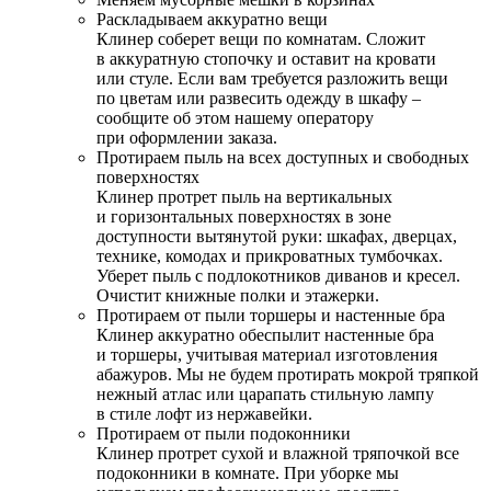
Раскладываем аккуратно вещи
Клинер соберет вещи по комнатам. Сложит
в аккуратную стопочку и оставит на кровати
или стуле. Если вам требуется разложить вещи
по цветам или развесить одежду в шкафу –
сообщите об этом нашему оператору
при оформлении заказа.
Протираем пыль на всех доступных и свободных
поверхностях
Клинер протрет пыль на вертикальных
и горизонтальных поверхностях в зоне
доступности вытянутой руки: шкафах, дверцах,
технике, комодах и прикроватных тумбочках.
Уберет пыль с подлокотников диванов и кресел.
Очистит книжные полки и этажерки.
Протираем от пыли торшеры и настенные бра
Клинер аккуратно обеспылит настенные бра
и торшеры, учитывая материал изготовления
абажуров. Мы не будем протирать мокрой тряпкой
нежный атлас или царапать стильную лампу
в стиле лофт из нержавейки.
Протираем от пыли подоконники
Клинер протрет сухой и влажной тряпочкой все
подоконники в комнате. При уборке мы