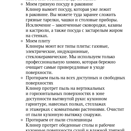
Моем грязную посуду в раковине
Клинер вымоет посуду, которая уже лежит
в раковине. Вы можете туда заранее сложить
грязные тарелки, чашки и столовые приборы.
Исключение – закопченные сковородки, казаны
и кастрюли, а также посуда с застарелым жиром
на стенках.
Моем плиту
Клинеры моют все типы плиты: газовые,
электрические, индукционные,
стеклокерамические. Мы используем только
профессиональную химию, которая бережно
очищает самые привередливые в уходе
поверхности.
Протираем пыль на всех доступных и свободных
поверхностях
Клинер протрет пыль на вертикальных
и горизонтальных поверхностях в зоне
доступности вытянутой руки: кухонном
гарнитуре, навесных полках, стеллажах
и этажерках с комнатными растениями. Очистит
от пыли кухонную вытяжку снаружи.
Протираем от пыли столешницы
Клинер протрет обеденные столы и рабочие
кухонные поверхности сухой и влажной тряпкой.