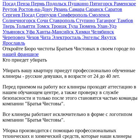
Посад
Пенза
Пермь
Подольск
Пушкино
Пятигорск
Раменское
Реутов
Ростов-на-Дону
Рязань
Самара
Саранск
Саратов
Сергиев Посад
Серпухов
Симферополь
Смоленск
Солнечногорск
Сочи
Ставрополь
Ступино
Таганрог
Тамбов
Тверь
Тольятти
Томск
Троицк
Тула
Тюмень
Улан-Удэ
Ульяновск
Уфа
Ханты-Мансийск
Химки
Челябинск
Череповец
Чехов
Чита
Электросталь
Энгельс
Якутск
Ярославль
Откройте Бюро чистоты Братьев Чистовых в своем городе по
нашей франшизе
Кто приедет убирать
Убирать вашу квартиру приедут профессионально обученные
клинеры - русские девушки, в возрасте от 24 до 40 лет.
Перед приемом на работу все клинеры проходят аттестацию в
нашем обучающем центре, а также проверку в службе
безопасности и только после этого становятся частью команды
компании "Братья Чистовы".
Все клинеры работают исключительно в форме с логотипом
компании "Братья Чистовы".
Уборка производится с помощью профессиональных
технических и химический средств, которые наши клинеры