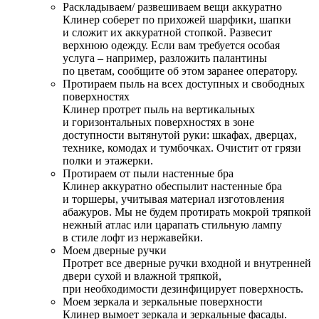
Раскладываем/ развешиваем вещи аккуратно
Клинер соберет по прихожей шарфики, шапки
и сложит их аккуратной стопкой. Развесит
верхнюю одежду. Если вам требуется особая
услуга – например, разложить палантины
по цветам, сообщите об этом заранее оператору.
Протираем пыль на всех доступных и свободных
поверхностях
Клинер протрет пыль на вертикальных
и горизонтальных поверхностях в зоне
доступности вытянутой руки: шкафах, дверцах,
технике, комодах и тумбочках. Очистит от грязи
полки и этажерки.
Протираем от пыли настенные бра
Клинер аккуратно обеспылит настенные бра
и торшеры, учитывая материал изготовления
абажуров. Мы не будем протирать мокрой тряпкой
нежный атлас или царапать стильную лампу
в стиле лофт из нержавейки.
Моем дверные ручки
Протрет все дверные ручки входной и внутренней
двери сухой и влажной тряпкой,
при необходимости дезинфицирует поверхность.
Моем зеркала и зеркальные поверхности
Клинер вымоет зеркала и зеркальные фасады.