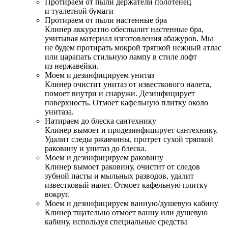
Протираем от пыли держатели полотенец
и туалетной бумаги
Протираем от пыли настенные бра
Клинер аккуратно обеспылит настенные бра,
учитывая материал изготовления абажуров. Мы
не будем протирать мокрой тряпкой нежный атлас
или царапать стильную лампу в стиле лофт
из нержавейки.
Моем и дезинфицируем унитаз
Клинер очистит унитаз от известкового налета,
помоет внутри и снаружи. Дезинфицирует
поверхность. Отмоет кафельную плитку около
унитаза.
Натираем до блеска сантехнику
Клинер вымоет и продезинфицирует сантехнику.
Удалит следы ржавчины, протрет сухой тряпкой
раковину и унитаз до блеска.
Моем и дезинфицируем раковину
Клинер вымоет раковину, очистит от следов
зубной пасты и мыльных разводов, удалит
известковый налет. Отмоет кафельную плитку
вокруг.
Моем и дезинфицируем ванную/душевую кабину
Клинер тщательно отмоет ванну или душевую
кабину, используя специальные средства