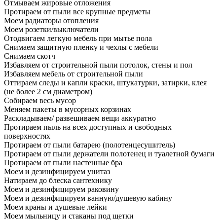
Отмываем жировые отложения
Протираем от пыли все крупные предметы
Моем радиаторы отопления
Моем розетки/выключатели
Отодвигаем легкую мебель при мытье пола
Снимаем защитную пленку и чехлы с мебели
Снимаем скотч
Избавляем от строительной пыли потолок, стены и пол
Избавляем мебель от строительной пыли
Оттираем следы и капли краски, штукатурки, затирки, клея
(не более 2 см диаметром)
Собираем весь мусор
Меняем пакеты в мусорных корзинах
Раскладываем/ развешиваем вещи аккуратно
Протираем пыль на всех доступных и свободных
поверхностях
Протираем от пыли батарею (полотенцесушитель)
Протираем от пыли держатели полотенец и туалетной бумаги
Протираем от пыли настенные бра
Моем и дезинфицируем унитаз
Натираем до блеска сантехнику
Моем и дезинфицируем раковину
Моем и дезинфицируем ванную/душевую кабину
Моем краны и душевые лейки
Моем мыльницу и стаканы под щетки