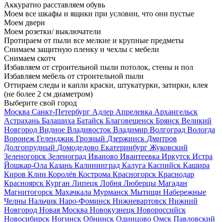
Аккуратно расставляем обувь
Моем все шкафы и ящики при условии, что они пустые
Моем двери
Моем розетки/ выключатели
Протираем от пыли все мелкие и крупные предметы
Снимаем защитную пленку и чехлы с мебели
Снимаем скотч
Избавляем от строительной пыли потолок, стены и пол
Избавляем мебель от строительной пыли
Оттираем следы и капли краски, штукатурки, затирки, клея
(не более 2 см диаметром)
Выберите свой город
Москва
Санкт-Петербург
Адлер
Апрелевка
Архангельск
Астрахань
Балашиха
Батайск
Благовещенск
Брянск
Великий
Новгород
Видное
Владивосток
Владимир
Волгоград
Вологда
Воронеж
Геленджик
Грозный
Дзержинск
Дмитров
Долгопрудный
Домодедово
Екатеринбург
Жуковский
Зеленогорск
Зеленоград
Иваново
Ивантеевка
Иркутск
Истра
Йошкар-Ола
Казань
Калининград
Калуга
Каспийск
Кашира
Киров
Клин
Королёв
Кострома
Красногорск
Краснодар
Красноярск
Курган
Липецк
Лобня
Люберцы
Магадан
Магнитогорск
Махачкала
Мурманск
Мытищи
Набережные
Челны
Нальчик
Наро-Фоминск
Нижневартовск
Нижний
Новгород
Новая Москва
Новокузнецк
Новороссийск
Новосибирск
Ногинск
Обнинск
Одинцово
Омск
Павловский