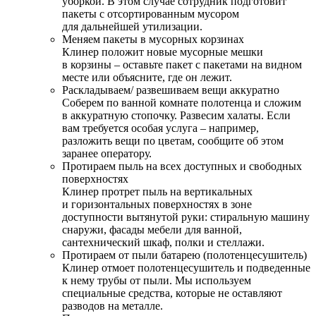
уборкой. В этом случае сотрудник подготовит
пакеты с отсортированным мусором
для дальнейшей утилизации.
Меняем пакеты в мусорных корзинах
Клинер положит новые мусорные мешки
в корзины – оставьте пакет с пакетами на видном
месте или объясните, где он лежит.
Раскладываем/ развешиваем вещи аккуратно
Соберем по ванной комнате полотенца и сложим
в аккуратную стопочку. Развесим халаты. Если
вам требуется особая услуга – например,
разложить вещи по цветам, сообщите об этом
заранее оператору.
Протираем пыль на всех доступных и свободных
поверхностях
Клинер протрет пыль на вертикальных
и горизонтальных поверхностях в зоне
доступности вытянутой руки: стиральную машину
снаружи, фасады мебели для ванной,
сантехнический шкаф, полки и стеллажи.
Протираем от пыли батарею (полотенцесушитель)
Клинер отмоет полотенцесушитель и подведенные
к нему трубы от пыли. Мы используем
специальные средства, которые не оставляют
разводов на металле.