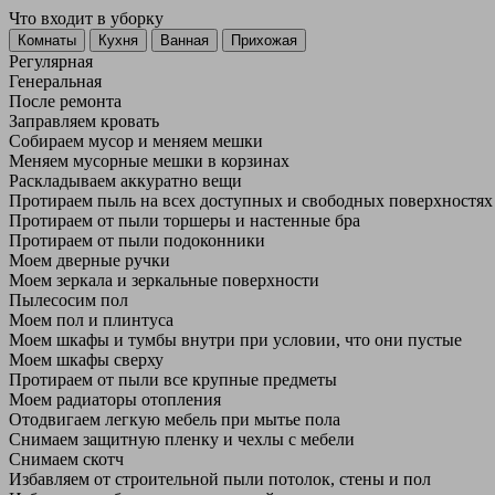
Что входит в уборку
Регу­лярная
Гене­ральная
После ремонта
Заправляем кровать
Собираем мусор и меняем мешки
Меняем мусорные мешки в корзинах
Раскладываем аккуратно вещи
Протираем пыль на всех доступных и свободных поверхностях
Протираем от пыли торшеры и настенные бра
Протираем от пыли подоконники
Моем дверные ручки
Моем зеркала и зеркальные поверхности
Пылесосим пол
Моем пол и плинтуса
Моем шкафы и тумбы внутри при условии, что они пустые
Моем шкафы сверху
Протираем от пыли все крупные предметы
Моем радиаторы отопления
Отодвигаем легкую мебель при мытье пола
Снимаем защитную пленку и чехлы с мебели
Снимаем скотч
Избавляем от строительной пыли потолок, стены и пол