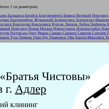
 более 2 см диаметром)
хань
Балашиха
Батайск
Благовещенск
Брянск
Великий Новгоро
едово
Екатеринбург
Жуковский
Зеленогорск
Зеленоград
Иванов
ногорск
Краснодар
Красноярск
Курган
Липецк
Лобня
Люберцы
ижний Новгород
Новая Москва
Новокузнецк
Новороссийск
Нов
еутов
Ростов-на-Дону
Рязань
Самара
Саранск
Саратов
Сергиев 
роицк
Тула
Тюмень
Улан-Удэ
Ульяновск
Уфа
Ханты-Мансийск
Х
ашей франшизе
еры - русские девушки, в возрасте от 24 до 40 лет.
ашем обучающем центре, а также проверку в службе безопасност
 «Братья Чистовы»
мпании "Братья Чистовы".
в г.
Адлер
х и химический средств, которые наши клинеры привозят с соб
ий клининг