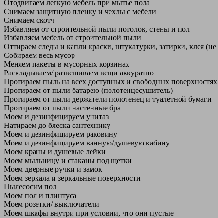
Отодвигаем легкую мебель при мытье пола
Снимаем защитную пленку и чехлы с мебели
Снимаем скотч
Избавляем от строительной пыли потолок, стены и пол
Избавляем мебель от строительной пыли
Оттираем следы и капли краски, штукатурки, затирки, клея (не
Собираем весь мусор
Меняем пакеты в мусорных корзинах
Раскладываем/ развешиваем вещи аккуратно
Протираем пыль на всех доступных и свободных поверхностях
Протираем от пыли батарею (полотенцесушитель)
Протираем от пыли держатели полотенец и туалетной бумаги
Протираем от пыли настенные бра
Моем и дезинфицируем унитаз
Натираем до блеска сантехнику
Моем и дезинфицируем раковину
Моем и дезинфицируем ванную/душевую кабину
Моем краны и душевые лейки
Моем мыльницу и стаканы под щетки
Моем дверные ручки и замок
Моем зеркала и зеркальные поверхности
Пылесосим пол
Моем пол и плинтуса
Моем розетки/ выключатели
Моем шкафы внутри при условии, что они пустые