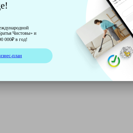
е!
международной
ратья Чистовы» и
0 000₽ в год!
изнес-план
ирмы Soteco, а также утюг, ведро, парогенератор, аппарат д