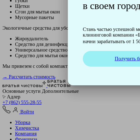
Губки
в своем город
Щетки
Сгон для мытья окон
Мусорные пакеты
Экологичные средства для уборки немецкой марки Kiehl:
Стань частью успешной 
клининговой компании «Б
Жироудалитель
начни зарабатывать от 1 50
Средство для дезинфекции
Универсальное средство
Средство для мытья окон
Получить б
Мы привезем с собой компактный профессиональный пылесос ф
→ Рассчитать стоимость
Основные услуги
Дополнительные
Адлер
+7 (862) 555-28-55
Войти
Уборка
Химчистка
Компания
Франшиза