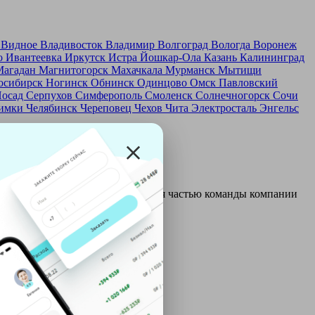
д
Видное
Владивосток
Владимир
Волгоград
Вологда
Воронеж
о
Ивантеевка
Иркутск
Истра
Йошкар-Ола
Казань
Калининград
Магадан
Магнитогорск
Махачкала
Мурманск
Мытищи
осибирск
Ногинск
Обнинск
Одинцово
Омск
Павловский
Посад
Серпухов
Симферополь
Смоленск
Солнечногорск
Сочи
имки
Челябинск
Череповец
Чехов
Чита
Электросталь
Энгельс
и и только после этого становятся частью команды компании
ой: