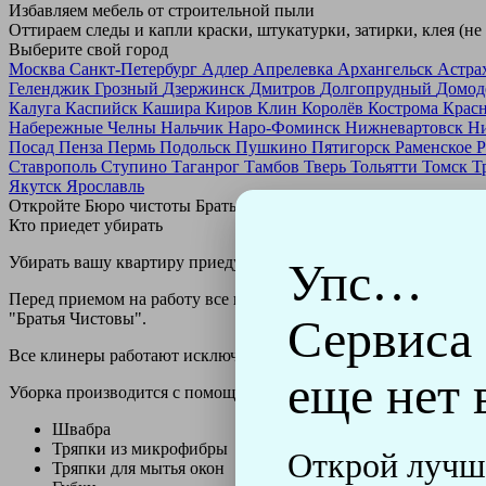
Избавляем мебель от строительной пыли
Оттираем следы и капли краски, штукатурки, затирки, клея (не
Выберите свой город
Москва
Санкт-Петербург
Адлер
Апрелевка
Архангельск
Астра
Геленджик
Грозный
Дзержинск
Дмитров
Долгопрудный
Домод
Калуга
Каспийск
Кашира
Киров
Клин
Королёв
Кострома
Крас
Набережные Челны
Нальчик
Наро-Фоминск
Нижневартовск
Н
Посад
Пенза
Пермь
Подольск
Пушкино
Пятигорск
Раменское
Р
Ставрополь
Ступино
Таганрог
Тамбов
Тверь
Тольятти
Томск
Т
Якутск
Ярославль
Откройте Бюро чистоты Братьев Чистовых в своем городе по
н
Кто приедет убирать
Убирать вашу квартиру приедут профессионально обученные клин
Упс…
Перед приемом на работу все клинеры проходят аттестацию в н
"Братья Чистовы".
Сервиса
Все клинеры работают исключительно в форме с логотипом ко
еще нет 
Уборка производится с помощью профессиональных технически
Швабра
Тряпки из микрофибры
Открой лучш
Тряпки для мытья окон