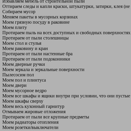
Избавляем мебель от строительной пыли
Оттираем следы и капли краски, штукатурки, затирки, клея (не
Собираем мусор
Меняем пакеты в мусорных корзинах
Моем грязную посуду в раковине
Моем плиту
Протираем пыль на всех доступных и свободных поверхностях
Протираем от пыли столешницы
Моем стол и стулья
Моем раковину и кран
Протираем от пыли настенные бра
Протираем от пыли подоконники
Моем дверные ручки
Моем зеркала и зеркальные поверхности
Пылесосим пол
Моем пол и плинтуса
Моем двери
Моем мусорное ведро
Моем все шкафы и ящики внутри при условии, что они пустые
Моем шкафы сверху
Моем весь кухонный гарнитур
Отмываем жировые отложения
Протираем от пыли все крупные предметы
Моем радиаторы отопления
Моем розетки/выключатели