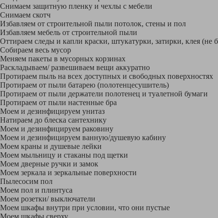
Снимаем защитную пленку и чехлы с мебели
Снимаем скотч
Избавляем от строительной пыли потолок, стены и пол
Избавляем мебель от строительной пыли
Оттираем следы и капли краски, штукатурки, затирки, клея (не 
Собираем весь мусор
Меняем пакеты в мусорных корзинах
Раскладываем/ развешиваем вещи аккуратно
Протираем пыль на всех доступных и свободных поверхностях
Протираем от пыли батарею (полотенцесушитель)
Протираем от пыли держатели полотенец и туалетной бумаги
Протираем от пыли настенные бра
Моем и дезинфицируем унитаз
Натираем до блеска сантехнику
Моем и дезинфицируем раковину
Моем и дезинфицируем ванную/душевую кабину
Моем краны и душевые лейки
Моем мыльницу и стаканы под щетки
Моем дверные ручки и замок
Моем зеркала и зеркальные поверхности
Пылесосим пол
Моем пол и плинтуса
Моем розетки/ выключатели
Моем шкафы внутри при условии, что они пустые
Моем шкафы сверху