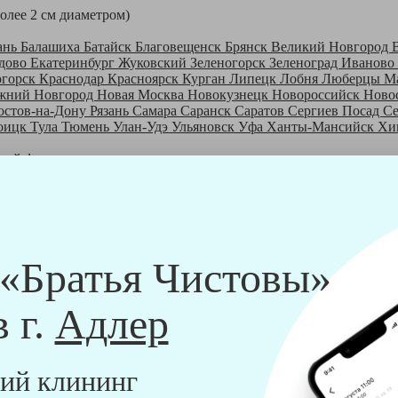
более 2 см диаметром)
ань
Балашиха
Батайск
Благовещенск
Брянск
Великий Новгород
дово
Екатеринбург
Жуковский
Зеленогорск
Зеленоград
Иваново
огорск
Краснодар
Красноярск
Курган
Липецк
Лобня
Люберцы
М
жний Новгород
Новая Москва
Новокузнецк
Новороссийск
Ново
остов-на-Дону
Рязань
Самара
Саранск
Саратов
Сергиев Посад
С
оицк
Тула
Тюмень
Улан-Удэ
Ульяновск
Уфа
Ханты-Мансийск
Хи
шей франшизе
ры - русские девушки, в возрасте от 24 до 40 лет.
шем обучающем центре, а также проверку в службе безопасности
пании "Братья Чистовы".
 и химический средств, которые наши клинеры привозят с собо
 «Братья Чистовы»
в г.
Адлер
ий клининг