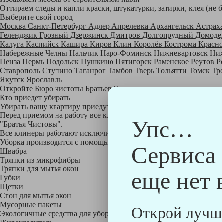
Оттираем следы и капли краски, штукатурки, затирки, клея (не 
Выберите свой город
Москва
Санкт-Петербург
Адлер
Апрелевка
Архангельск
Астрах
Геленджик
Грозный
Дзержинск
Дмитров
Долгопрудный
Домоде
Калуга
Каспийск
Кашира
Киров
Клин
Королёв
Кострома
Красн
Набережные Челны
Нальчик
Наро-Фоминск
Нижневартовск
Ни
Пенза
Пермь
Подольск
Пушкино
Пятигорск
Раменское
Реутов
Р
Ставрополь
Ступино
Таганрог
Тамбов
Тверь
Тольятти
Томск
Тр
Якутск
Ярославль
Откройте Бюро чистоты Братьев Чистовых в своем городе по
на
Кто приедет убирать
Убирать вашу квартиру приедут профессионально обученные клине
Перед приемом на работу все клинеры проходят аттестацию в на
Упс…
"Братья Чистовы".
Все клинеры работают исключительно в форме с логотипом ком
Уборка производится с помощью профессиональных технических
Сервиса
Швабра
Тряпки из микрофибры
Тряпки для мытья окон
еще нет 
Губки
Щетки
Сгон для мытья окон
Мусорные пакеты
Открой лучш
Экологичные средства для уборки немецкой марки Kiehl: