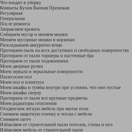
Что входит в уборку
Регу­лярная
Гене­ральная
После ремонта
Заправляем кровать
Собираем мусор и меняем мешки
Меняем мусорные мешки в корзинах
Раскладываем аккуратно вещи
Протираем пыль на всех доступных и свободных поверхностях
Протираем от пыли торшеры и настенные бра
Протираем от пыли подоконники
Моем дверные ручки
Моем зеркала и зеркальные поверхности
Пылесосим пол
Моем пол и плинтуса
Моем шкафы и тумбы внутри при условии, что они пустые
Моем шкафы сверху
Протираем от пыли все крупные предметы
Моем радиаторы отопления
Отодвигаем легкую мебель при мытье пола
Снимаем защитную пленку и чехлы с мебели
Снимаем скотч
Избавляем от строительной пыли потолок, стены и пол
Избавляем мебель от строительной пыли