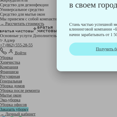
Жироудалитель
в своем город
Средство для дезинфекции
Универсальное средство
Средство для мытья окон
Мы привезем с собой компактный профессиональный пылесос фи
→ Рассчитать стоимость
Стань частью успешной 
клининговой компании «Б
начни зарабатывать от 1 50
Основные услуги
Дополнительные
Адлер
+7 (862) 555-28-55
Получить б
Войти
Уборка
Химчистка
Компания
Франшиза
Регулярная
Генеральная
Уборка домов
Уборка после ремонта
Мытье окон
Эко-уборка
Уборка офисов
Заказать уборку
→ Личный кабинет