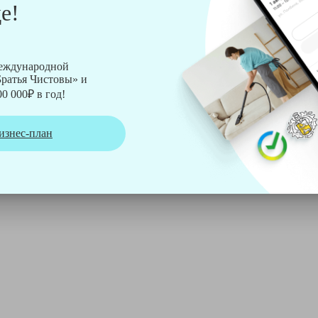
е!
рмы Soteco, а также утюг, ведро, парогенератор, аппарат дл
международной
ратья Чистовы» и
0 000₽ в год!
изнес-план