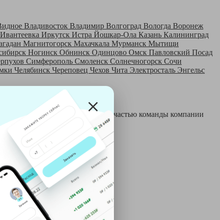
Видное
Владивосток
Владимир
Волгоград
Вологда
Воронеж
Ивантеевка
Иркутск
Истра
Йошкар-Ола
Казань
Калининград
агадан
Магнитогорск
Махачкала
Мурманск
Мытищи
сибирск
Ногинск
Обнинск
Одинцово
Омск
Павловский Посад
ерпухов
Симферополь
Смоленск
Солнечногорск
Сочи
мки
Челябинск
Череповец
Чехов
Чита
Электросталь
Энгельс
 и только после этого становятся частью команды компании
й: