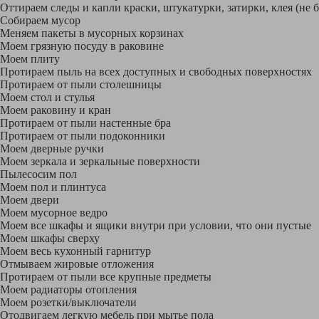
Оттираем следы и капли краски, штукатурки, затирки, клея (не 
Собираем мусор
Меняем пакеты в мусорных корзинах
Моем грязную посуду в раковине
Моем плиту
Протираем пыль на всех доступных и свободных поверхностях
Протираем от пыли столешницы
Моем стол и стулья
Моем раковину и кран
Протираем от пыли настенные бра
Протираем от пыли подоконники
Моем дверные ручки
Моем зеркала и зеркальные поверхности
Пылесосим пол
Моем пол и плинтуса
Моем двери
Моем мусорное ведро
Моем все шкафы и ящики внутри при условии, что они пустые
Моем шкафы сверху
Моем весь кухонный гарнитур
Отмываем жировые отложения
Протираем от пыли все крупные предметы
Моем радиаторы отопления
Моем розетки/выключатели
Отодвигаем легкую мебель при мытье пола