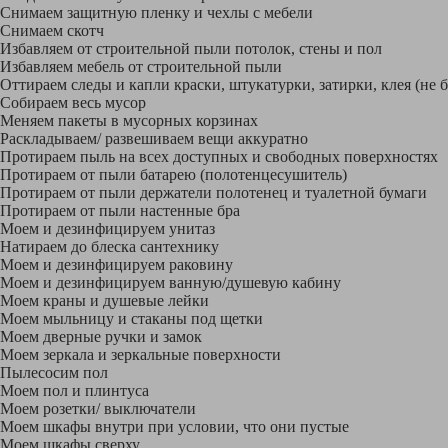
Снимаем защитную пленку и чехлы с мебели
Снимаем скотч
Избавляем от строительной пыли потолок, стены и пол
Избавляем мебель от строительной пыли
Оттираем следы и капли краски, штукатурки, затирки, клея (не 
Собираем весь мусор
Меняем пакеты в мусорных корзинах
Раскладываем/ развешиваем вещи аккуратно
Протираем пыль на всех доступных и свободных поверхностях
Протираем от пыли батарею (полотенцесушитель)
Протираем от пыли держатели полотенец и туалетной бумаги
Протираем от пыли настенные бра
Моем и дезинфицируем унитаз
Натираем до блеска сантехнику
Моем и дезинфицируем раковину
Моем и дезинфицируем ванную/душевую кабину
Моем краны и душевые лейки
Моем мыльницу и стаканы под щетки
Моем дверные ручки и замок
Моем зеркала и зеркальные поверхности
Пылесосим пол
Моем пол и плинтуса
Моем розетки/ выключатели
Моем шкафы внутри при условии, что они пустые
Моем шкафы сверху