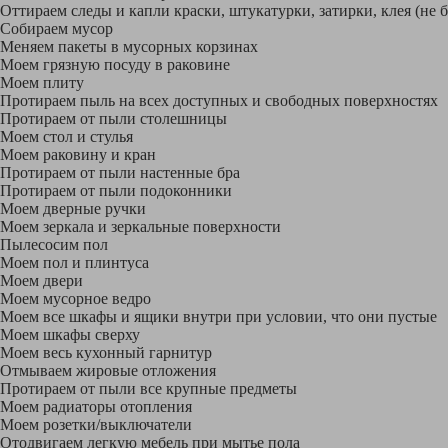
Оттираем следы и капли краски, штукатурки, затирки, клея (не 
Собираем мусор
Меняем пакеты в мусорных корзинах
Моем грязную посуду в раковине
Моем плиту
Протираем пыль на всех доступных и свободных поверхностях
Протираем от пыли столешницы
Моем стол и стулья
Моем раковину и кран
Протираем от пыли настенные бра
Протираем от пыли подоконники
Моем дверные ручки
Моем зеркала и зеркальные поверхности
Пылесосим пол
Моем пол и плинтуса
Моем двери
Моем мусорное ведро
Моем все шкафы и ящики внутри при условии, что они пустые
Моем шкафы сверху
Моем весь кухонный гарнитур
Отмываем жировые отложения
Протираем от пыли все крупные предметы
Моем радиаторы отопления
Моем розетки/выключатели
Отодвигаем легкую мебель при мытье пола