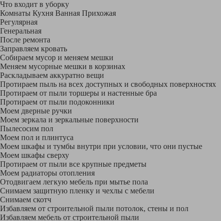
Что входит в уборку
Регу­лярная
Гене­ральная
После ремонта
Заправляем кровать
Собираем мусор и меняем мешки
Меняем мусорные мешки в корзинах
Раскладываем аккуратно вещи
Протираем пыль на всех доступных и свободных поверхностях
Протираем от пыли торшеры и настенные бра
Протираем от пыли подоконники
Моем дверные ручки
Моем зеркала и зеркальные поверхности
Пылесосим пол
Моем пол и плинтуса
Моем шкафы и тумбы внутри при условии, что они пустые
Моем шкафы сверху
Протираем от пыли все крупные предметы
Моем радиаторы отопления
Отодвигаем легкую мебель при мытье пола
Снимаем защитную пленку и чехлы с мебели
Снимаем скотч
Избавляем от строительной пыли потолок, стены и пол
Избавляем мебель от строительной пыли