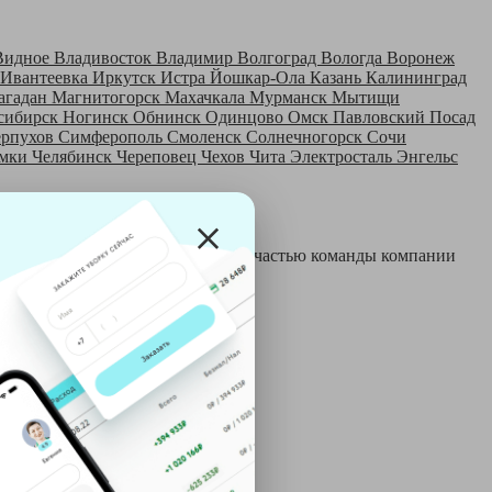
Видное
Владивосток
Владимир
Волгоград
Вологда
Воронеж
Ивантеевка
Иркутск
Истра
Йошкар-Ола
Казань
Калининград
агадан
Магнитогорск
Махачкала
Мурманск
Мытищи
сибирск
Ногинск
Обнинск
Одинцово
Омск
Павловский Посад
ерпухов
Симферополь
Смоленск
Солнечногорск
Сочи
мки
Челябинск
Череповец
Чехов
Чита
Электросталь
Энгельс
 и только после этого становятся частью команды компании
й: