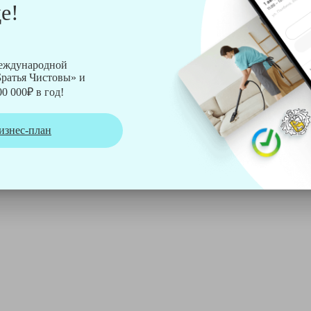
е!
рмы Soteco, а также утюг, ведро, парогенератор, аппарат дл
международной
ратья Чистовы» и
0 000₽ в год!
изнес-план