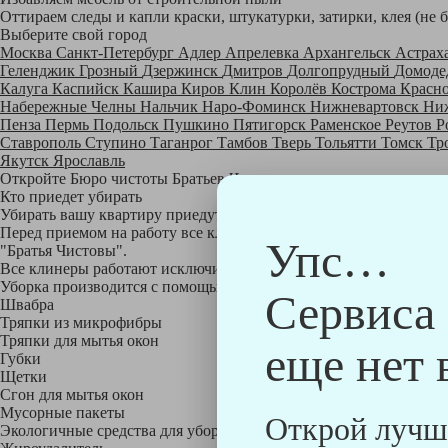
Оттираем следы и капли краски, штукатурки, затирки, клея (не 
Выберите свой город
Москва
Санкт-Петербург
Адлер
Апрелевка
Архангельск
Астрах
Геленджик
Грозный
Дзержинск
Дмитров
Долгопрудный
Домоде
Калуга
Каспийск
Кашира
Киров
Клин
Королёв
Кострома
Красн
Набережные Челны
Нальчик
Наро-Фоминск
Нижневартовск
Ни
Пенза
Пермь
Подольск
Пушкино
Пятигорск
Раменское
Реутов
Р
Ставрополь
Ступино
Таганрог
Тамбов
Тверь
Тольятти
Томск
Тр
Якутск
Ярославль
Откройте Бюро чистоты Братьев Чистовых в своем городе по
на
Кто приедет убирать
Убирать вашу квартиру приедут профессионально обученные клине
Перед приемом на работу все клинеры проходят аттестацию в на
Упс…
"Братья Чистовы".
Все клинеры работают исключительно в форме с логотипом ком
Уборка производится с помощью профессиональных технических
Сервиса
Швабра
Тряпки из микрофибры
Тряпки для мытья окон
еще нет 
Губки
Щетки
Сгон для мытья окон
Мусорные пакеты
Открой лучш
Экологичные средства для уборки немецкой марки Kiehl: