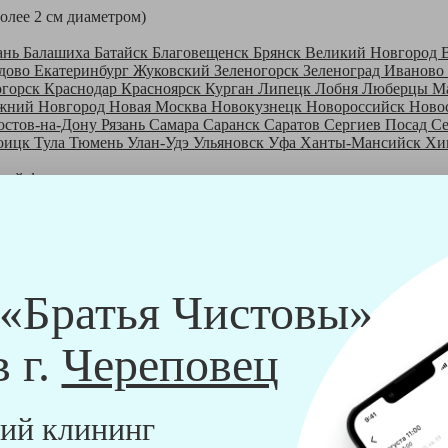
более 2 см диаметром)
ань
Балашиха
Батайск
Благовещенск
Брянск
Великий Новгород
дово
Екатеринбург
Жуковский
Зеленогорск
Зеленоград
Иваново
огорск
Краснодар
Красноярск
Курган
Липецк
Лобня
Люберцы
М
жний Новгород
Новая Москва
Новокузнецк
Новороссийск
Ново
остов-на-Дону
Рязань
Самара
Саранск
Саратов
Сергиев Посад
С
оицк
Тула
Тюмень
Улан-Удэ
Ульяновск
Уфа
Ханты-Мансийск
Хи
шей франшизе
ры - русские девушки, в возрасте от 24 до 40 лет.
шем обучающем центре, а также проверку в службе безопасности
пании "Братья Чистовы".
 и химический средств, которые наши клинеры привозят с собо
 «Братья Чистовы»
в г.
Череповец
ий клининг