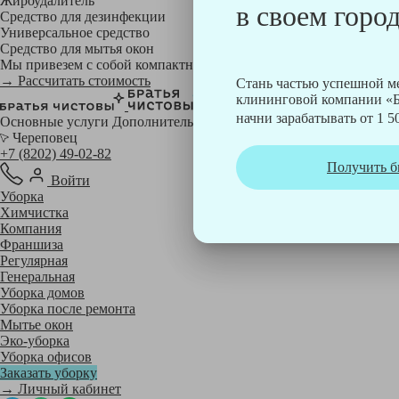
Жироудалитель
в своем город
Средство для дезинфекции
Универсальное средство
Средство для мытья окон
Мы привезем с собой компактный профессиональный пылесос фи
→ Рассчитать стоимость
Стань частью успешной 
клининговой компании «Б
начни зарабатывать от 1 50
Основные услуги
Дополнительные
Череповец
+7 (8202) 49-02-82
Получить б
Войти
Уборка
Химчистка
Компания
Франшиза
Регулярная
Генеральная
Уборка домов
Уборка после ремонта
Мытье окон
Эко-уборка
Уборка офисов
Заказать уборку
→ Личный кабинет