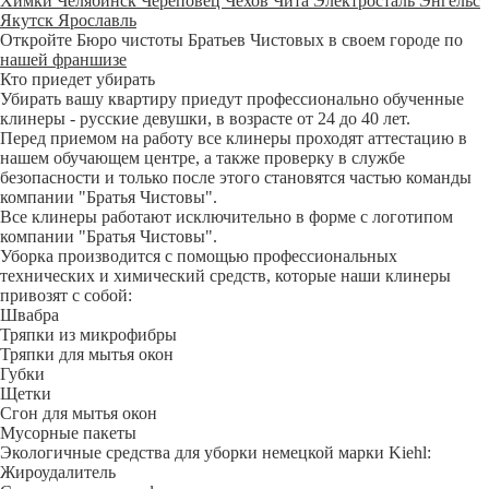
Химки
Челябинск
Череповец
Чехов
Чита
Электросталь
Энгельс
Якутск
Ярославль
Откройте Бюро чистоты Братьев Чистовых в своем городе по
нашей франшизе
Кто приедет убирать
Убирать вашу квартиру приедут профессионально обученные
клинеры - русские девушки, в возрасте от 24 до 40 лет.
Перед приемом на работу все клинеры проходят аттестацию в
нашем обучающем центре, а также проверку в службе
безопасности и только после этого становятся частью команды
компании "Братья Чистовы".
Все клинеры работают исключительно в форме с логотипом
компании "Братья Чистовы".
Уборка производится с помощью профессиональных
технических и химический средств, которые наши клинеры
привозят с собой:
Швабра
Тряпки из микрофибры
Тряпки для мытья окон
Губки
Щетки
Сгон для мытья окон
Мусорные пакеты
Экологичные средства для уборки немецкой марки Kiehl:
Жироудалитель