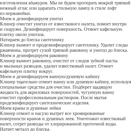
изготовления абажуров. Мы не будем протирать мокрой тряпкой
нежный атлас или царапать стильную лампу в стиле лофт
из нержавейки.
Моем и дезинфицируем унитаз
Клинер очистит унитаз от известкового налета, помоет внутри
и снаружи. Дезинфицирует поверхность. Отмоет кафельную
плитку около унитаза.
Натираем до блеска сантехнику
Клинер вымоет и продезинфицирует сантехнику. Удалит следы
ржавчины, протрет сухой тряпкой раковину и унитаз до блеска.
Моем и дезинфицируем раковину
Клинер вымоет раковину, очистит от следов зубной пасты
и мыльных разводов, удалит известковый налет. Отмоет
кафельную плитку вокруг.
Моем и дезинфицируем ванную/душевую кабину
Клинер тщательно отмоет ванну или душевую кабину, используя
специальные средства для очистки. Подберет щадящую
жидкость для акриловых поверхностей, чугунную ванну
очистит профессиональным раствором. После мытья
продезинфицирует сантехнические изделия.
Моем краны и душевые лейки
Клинер отмоет и насухо вытрет все хромированные
поверхности кранов и душевых леек. Уничтожит известковый
налет, сотрет разводы от хлорированной проточной воды.
Натрет металл до блеска.