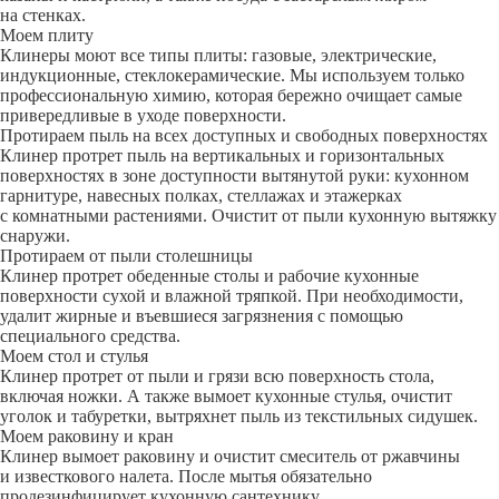
на стенках.
Моем плиту
Клинеры моют все типы плиты: газовые, электрические,
индукционные, стеклокерамические. Мы используем только
профессиональную химию, которая бережно очищает самые
привередливые в уходе поверхности.
Протираем пыль на всех доступных и свободных поверхностях
Клинер протрет пыль на вертикальных и горизонтальных
поверхностях в зоне доступности вытянутой руки: кухонном
гарнитуре, навесных полках, стеллажах и этажерках
с комнатными растениями. Очистит от пыли кухонную вытяжку
снаружи.
Протираем от пыли столешницы
Клинер протрет обеденные столы и рабочие кухонные
поверхности сухой и влажной тряпкой. При необходимости,
удалит жирные и въевшиеся загрязнения с помощью
специального средства.
Моем стол и стулья
Клинер протрет от пыли и грязи всю поверхность стола,
включая ножки. А также вымоет кухонные стулья, очистит
уголок и табуретки, вытряхнет пыль из текстильных сидушек.
Моем раковину и кран
Клинер вымоет раковину и очистит смеситель от ржавчины
и известкового налета. После мытья обязательно
продезинфицирует кухонную сантехнику.