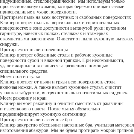
индукционные, стеклокерамические. Мы используем только
профессиональную химию, которая бережно очищает самые
привередливые в уходе поверхности.
Протираем пыль на всех доступных и свободных поверхностях
Клинер протрет пыль на вертикальных и горизонтальных
поверхностях в зоне доступности вытянутой руки: кухонном
гарнитуре, навесных полках, стеллажах и этажерках
с комнатными растениями. Очистит от пыли кухонную вытяжку
снаружи.
Протираем от пыли столешницы
Клинер протрет обеденные столы и рабочие кухонные
поверхности сухой и влажной тряпкой. При необходимости,
удалит жирные и въевшиеся загрязнения с помощью
специального средства.
Моем стол и стулья
Клинер протрет от пыли и грязи всю поверхность стола,
включая ножки. А также вымоет кухонные стулья, очистит
уголок и табуретки, вытряхнет пыль из текстильных сидушек.
Моем раковину и кран
Клинер вымоет раковину и очистит смеситель от ржавчины
и известкового налета. После мытья обязательно
продезинфицирует кухонную сантехнику.
Протираем от пыли настенные бра
Клинер аккуратно обеспылит настенные бра, учитывая материал
изготовления абажуров. Мы не будем протирать мокрой тряпкой