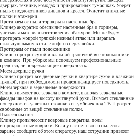
дверцах, технике, комодах и прикроватных тумбочках. Уберет
пыль с подлокотников диванов и кресел. Очистит книжные
полки и этажерки.
Протираем от пыли торшеры и настенные бра
Клинер аккуратно обеспылит настенные бра и торшеры,
учитывая материал изготовления абажуров. Мы не будем
протирать мокрой тряпкой нежный атлас или царапать
стильную лампу в стиле лофт из нержавейки.
Протираем от пыли подоконники
Клинер протрет сухой и влажной тряпочкой все подоконники
в комнате. При уборке мы используем профессиональные
средства, не повреждающие поверхность.
Моем дверные ручки
Клинер протрет все дверные ручки в квартире сухой и влажной
тряпкой, при необходимости продезинфицирует поверхность.
Моем зеркала и зеркальные поверхности
Клинер вымоет все зеркала в комнате, включая зеркальные
фасады шкафов на высоту вытянутой руки. Вымоет стеклянные
поверхности туалетных столиков и тумбочек под ТВ. Протрет
свободные от вещей стеклянные полки.
Пылесосим пол
Клинер пропылесосит ковровые покрытия, полы
и прикроватные коврики. Если у вас нет своего пылесоса –
заранее сообщите об этом оператору, наш сотрудник привезет