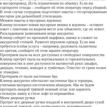
в мусоропровод. (Есть ограничения по объему). Если вы
сортируете отходы – сообщите об этом оператору перед уборкой.
В этом случае сотрудник подготовит пакеты с отсортированным
мусором для дальнейшей утилизации.
Меняем пакеты в мусорных корзинах
Клинер положит новые мусорные мешки в корзины – оставьте
пакет с пакетами на видном месте или объясните, где он лежит.
Раскладываем/ развешиваем вещи аккуратно
Клинер соберет по прихожей шарфики, шапки и сложит их
аккуратной стопкой. Развесит верхнюю одежду. Если вам
требуется особая услуга – например, разложить палантины
по цветам, сообщите об этом заранее оператору.
Протираем пыль на всех доступных и свободных поверхностях
Клинер протрет пыль на вертикальных и горизонтальных
поверхностях в зоне доступности вытянутой руки: шкафах,
дверцах, технике, комодах и тумбочках. Очистит от грязи полки
и этажерки.
Протираем от пыли настенные бра
Клинер аккуратно обеспылит настенные бра и торшеры,
учитывая материал изготовления абажуров. Мы не будем
протирать мокрой тряпкой нежный атлас или царапать
стильную лампу в стиле лофт из нержавейки.
Моем дверные ручки
Протрет все дверные ручки входной и внутренней двери сухой
и влажной тряпкой, при необходимости дезинфицирует