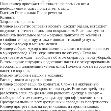
Наш клинер приезжает в назначенное время со всем
необходимым и сразу приступает к делу.
Быстрая
Генеральная
После ремонта
Комнаты
Заправляем кровать
Клинер аккуратно заправит кровать: сложит одеяла, встряхнет
подушки, застелет пледом или покрывалом. Если вам нужно
поменять постельное белье – заранее приготовьте комплект
и сообщите оператору о заказе дополнительной услуги.
Собираем мусор и меняем мешки
Клинер соберет мусор в помещении, сложит в мешки и вынесет
в мусоропровод. (Есть ограничения по объему). Если вы
сортируете отходы – сообщите об этом оператору перед уборкой.
В этом случае сотрудник подготовит пакеты с отсортированным
мусором для дальнейшей утилизации. Положит новые мусорные
пакеты в корзины.
Меняем мусорные мешки в корзинах
Раскладываем аккуратно вещи
Клинер соберет вещи по комнатам. Сложит в аккуратную
стопочку и оставит на кровати или стуле. Если вам требуется
разложить вещи по цветам или развесить одежду в шкафу –
сообщите об этом нашему оператору при оформлении заказа.
Протираем пыль на всех доступных и свободных поверхностях
Клинер протрет пыль на вертикальных и горизонтальных
поверхностях в зоне доступности вытянутой руки: шкафах,