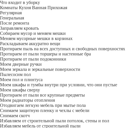
Что входит в уборку
Регу­лярная
Гене­ральная
После ремонта
Заправляем кровать
Собираем мусор и меняем мешки
Меняем мусорные мешки в корзинах
Раскладываем аккуратно вещи
Протираем пыль на всех доступных и свободных поверхностях
Протираем от пыли торшеры и настенные бра
Протираем от пыли подоконники
Моем дверные ручки
Моем зеркала и зеркальные поверхности
Пылесосим пол
Моем пол и плинтуса
Моем шкафы и тумбы внутри при условии, что они пустые
Моем шкафы сверху
Протираем от пыли все крупные предметы
Моем радиаторы отопления
Отодвигаем легкую мебель при мытье пола
Снимаем защитную пленку и чехлы с мебели
Снимаем скотч
Избавляем от строительной пыли потолок, стены и пол
Избавляем мебель от строительной пыли