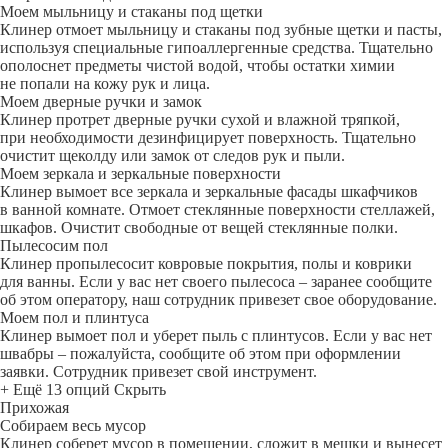
Моем мыльницу и стаканы под щетки
Клинер отмоет мыльницу и стаканы под зубные щетки и пасты,
используя специальные гипоаллергенные средства. Тщательно
ополоснет предметы чистой водой, чтобы остатки химии
не попали на кожу рук и лица.
Моем дверные ручки и замок
Клинер протрет дверные ручки сухой и влажной тряпкой,
при необходимости дезинфицирует поверхность. Тщательно
очистит щеколду или замок от следов рук и пыли.
Моем зеркала и зеркальные поверхности
Клинер вымоет все зеркала и зеркальные фасады шкафчиков
в ванной комнате. Отмоет стеклянные поверхности стеллажей,
шкафов. Очистит свободные от вещей стеклянные полки.
Пылесосим пол
Клинер пропылесосит ковровые покрытия, полы и коврики
для ванны. Если у вас нет своего пылесоса – заранее сообщите
об этом оператору, наш сотрудник привезет свое оборудование.
Моем пол и плинтуса
Клинер вымоет пол и уберет пыль с плинтусов. Если у вас нет
швабры – пожалуйста, сообщите об этом при оформлении
заявки. Сотрудник привезет свой инструмент.
+ Ещё 13 опций
Скрыть
Прихожая
Собираем весь мусор
Клинер соберет мусор в помещении, сложит в мешки и вынесет