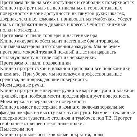
Протираем пыль на всех доступных и свободных поверхностях
Клинер протрет пыль на вертикальных и горизонтальных
поверхностях в зоне доступности вытянутой руки: шкафах,
дверцах, технике, комодах и прикроватных тумбочках. Уберет
пыль с подлокотников диванов и кресел. Очистит книжные
полки и этажерки.
Протираем от пыли торшеры и настенные бра
Клинер аккуратно обеспылит настенные бра и торшеры,
учитывая материал изготовления абажуров. Мы не будем
протирать мокрой тряпкой нежный атлас или царапать
стильную лампу в стиле лофт из нержавейки.
Протираем от пыли подоконники
Клинер протрет сухой и влажной тряпочкой все подоконники
в комнате. При уборке мы используем профессиональные
средства, не повреждающие поверхность.
Моем дверные ручки
Клинер протрет все дверные ручки в квартире сухой и влажной
тряпкой, при необходимости продезинфицирует поверхность.
Моем зеркала и зеркальные поверхности
Клинер вымоет все зеркала в комнате, включая зеркальные
фасады шкафов на высоту вытянутой руки. Вымоет стеклянные
поверхности туалетных столиков и тумбочек под ТВ. Протрет
свободные от вещей стеклянные полки.
Пылесосим пол
Клинер пропылесосит ковровые покрытия, полы