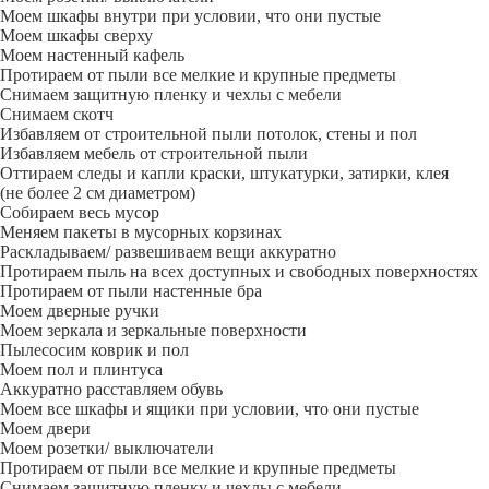
Моем шкафы внутри при условии, что они пустые
Моем шкафы сверху
Моем настенный кафель
Протираем от пыли все мелкие и крупные предметы
Снимаем защитную пленку и чехлы с мебели
Снимаем скотч
Избавляем от строительной пыли потолок, стены и пол
Избавляем мебель от строительной пыли
Оттираем следы и капли краски, штукатурки, затирки, клея
(не более 2 см диаметром)
Собираем весь мусор
Меняем пакеты в мусорных корзинах
Раскладываем/ развешиваем вещи аккуратно
Протираем пыль на всех доступных и свободных поверхностях
Протираем от пыли настенные бра
Моем дверные ручки
Моем зеркала и зеркальные поверхности
Пылесосим коврик и пол
Моем пол и плинтуса
Аккуратно расставляем обувь
Моем все шкафы и ящики при условии, что они пустые
Моем двери
Моем розетки/ выключатели
Протираем от пыли все мелкие и крупные предметы
Снимаем защитную пленку и чехлы с мебели