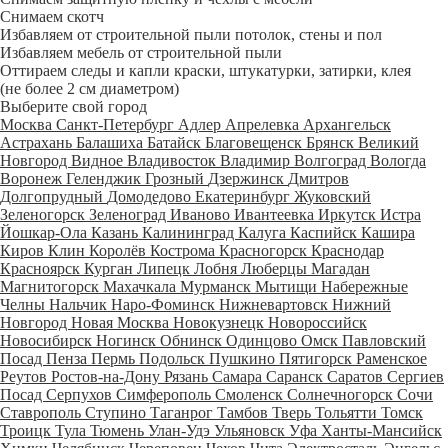
Снимаем скотч
Избавляем от строительной пыли потолок, стены и пол
Избавляем мебель от строительной пыли
Оттираем следы и капли краски, штукатурки, затирки, клея
(не более 2 см диаметром)
Выберите свой город
Москва
Санкт-Петербург
Адлер
Апрелевка
Архангельск
Астрахань
Балашиха
Батайск
Благовещенск
Брянск
Великий
Новгород
Видное
Владивосток
Владимир
Волгоград
Вологда
Воронеж
Геленджик
Грозный
Дзержинск
Дмитров
Долгопрудный
Домодедово
Екатеринбург
Жуковский
Зеленогорск
Зеленоград
Иваново
Ивантеевка
Иркутск
Истра
Йошкар-Ола
Казань
Калининград
Калуга
Каспийск
Кашира
Киров
Клин
Королёв
Кострома
Красногорск
Краснодар
Красноярск
Курган
Липецк
Лобня
Люберцы
Магадан
Магнитогорск
Махачкала
Мурманск
Мытищи
Набережные
Челны
Нальчик
Наро-Фоминск
Нижневартовск
Нижний
Новгород
Новая Москва
Новокузнецк
Новороссийск
Новосибирск
Ногинск
Обнинск
Одинцово
Омск
Павловский
Посад
Пенза
Пермь
Подольск
Пушкино
Пятигорск
Раменское
Реутов
Ростов-на-Дону
Рязань
Самара
Саранск
Саратов
Сергиев
Посад
Серпухов
Симферополь
Смоленск
Солнечногорск
Сочи
Ставрополь
Ступино
Таганрог
Тамбов
Тверь
Тольятти
Томск
Троицк
Тула
Тюмень
Улан-Удэ
Ульяновск
Уфа
Ханты-Мансийск