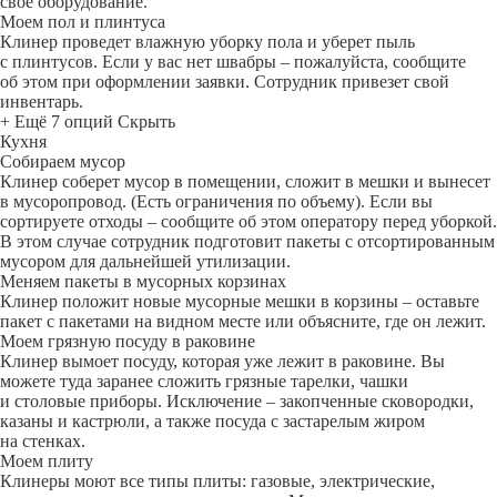
свое оборудование.
Моем пол и плинтуса
Клинер проведет влажную уборку пола и уберет пыль
с плинтусов. Если у вас нет швабры – пожалуйста, сообщите
об этом при оформлении заявки. Сотрудник привезет свой
инвентарь.
+ Ещё 7 опций
Скрыть
Кухня
Собираем мусор
Клинер соберет мусор в помещении, сложит в мешки и вынесет
в мусоропровод. (Есть ограничения по объему). Если вы
сортируете отходы – сообщите об этом оператору перед уборкой.
В этом случае сотрудник подготовит пакеты с отсортированным
мусором для дальнейшей утилизации.
Меняем пакеты в мусорных корзинах
Клинер положит новые мусорные мешки в корзины – оставьте
пакет с пакетами на видном месте или объясните, где он лежит.
Моем грязную посуду в раковине
Клинер вымоет посуду, которая уже лежит в раковине. Вы
можете туда заранее сложить грязные тарелки, чашки
и столовые приборы. Исключение – закопченные сковородки,
казаны и кастрюли, а также посуда с застарелым жиром
на стенках.
Моем плиту
Клинеры моют все типы плиты: газовые, электрические,