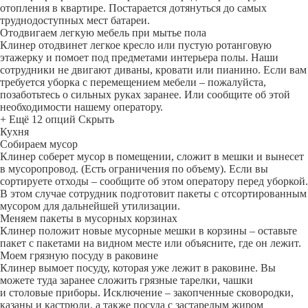
отопления в квартире. Постарается дотянуться до самых
труднодоступных мест батареи.
Отодвигаем легкую мебель при мытье пола
Клинер отодвинет легкое кресло или пустую ротанговую
этажерку и помоет под предметами интерьера полы. Наши
сотрудники не двигают диваны, кровати или пианино. Если вам
требуется уборка с перемещением мебели – пожалуйста,
позаботьтесь о сильных руках заранее. Или сообщите об этой
необходимости нашему оператору.
+ Ещё 12 опций
Скрыть
Кухня
Собираем мусор
Клинер соберет мусор в помещении, сложит в мешки и вынесет
в мусоропровод. (Есть ограничения по объему). Если вы
сортируете отходы – сообщите об этом оператору перед уборкой.
В этом случае сотрудник подготовит пакеты с отсортированным
мусором для дальнейшей утилизации.
Меняем пакеты в мусорных корзинах
Клинер положит новые мусорные мешки в корзины – оставьте
пакет с пакетами на видном месте или объясните, где он лежит.
Моем грязную посуду в раковине
Клинер вымоет посуду, которая уже лежит в раковине. Вы
можете туда заранее сложить грязные тарелки, чашки
и столовые приборы. Исключение – закопченные сковородки,
казаны и кастрюли, а также посуда с застарелым жиром