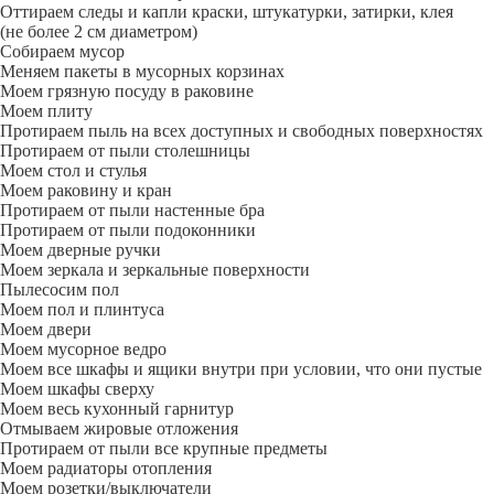
Оттираем следы и капли краски, штукатурки, затирки, клея
(не более 2 см диаметром)
Собираем мусор
Меняем пакеты в мусорных корзинах
Моем грязную посуду в раковине
Моем плиту
Протираем пыль на всех доступных и свободных поверхностях
Протираем от пыли столешницы
Моем стол и стулья
Моем раковину и кран
Протираем от пыли настенные бра
Протираем от пыли подоконники
Моем дверные ручки
Моем зеркала и зеркальные поверхности
Пылесосим пол
Моем пол и плинтуса
Моем двери
Моем мусорное ведро
Моем все шкафы и ящики внутри при условии, что они пустые
Моем шкафы сверху
Моем весь кухонный гарнитур
Отмываем жировые отложения
Протираем от пыли все крупные предметы
Моем радиаторы отопления
Моем розетки/выключатели