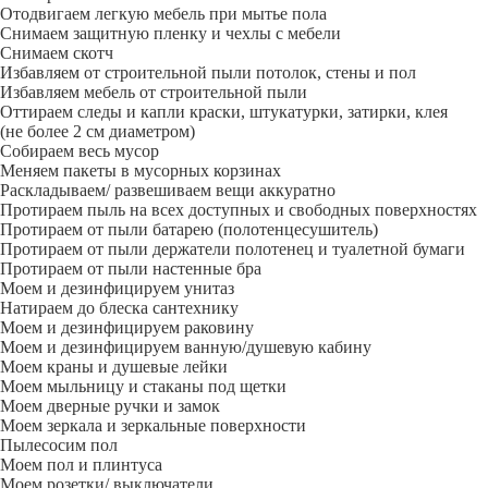
Отодвигаем легкую мебель при мытье пола
Снимаем защитную пленку и чехлы с мебели
Снимаем скотч
Избавляем от строительной пыли потолок, стены и пол
Избавляем мебель от строительной пыли
Оттираем следы и капли краски, штукатурки, затирки, клея
(не более 2 см диаметром)
Собираем весь мусор
Меняем пакеты в мусорных корзинах
Раскладываем/ развешиваем вещи аккуратно
Протираем пыль на всех доступных и свободных поверхностях
Протираем от пыли батарею (полотенцесушитель)
Протираем от пыли держатели полотенец и туалетной бумаги
Протираем от пыли настенные бра
Моем и дезинфицируем унитаз
Натираем до блеска сантехнику
Моем и дезинфицируем раковину
Моем и дезинфицируем ванную/душевую кабину
Моем краны и душевые лейки
Моем мыльницу и стаканы под щетки
Моем дверные ручки и замок
Моем зеркала и зеркальные поверхности
Пылесосим пол
Моем пол и плинтуса
Моем розетки/ выключатели