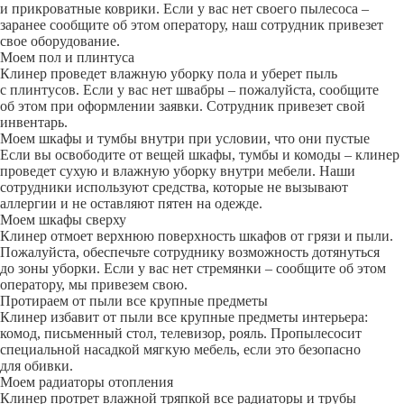
и прикроватные коврики. Если у вас нет своего пылесоса –
заранее сообщите об этом оператору, наш сотрудник привезет
свое оборудование.
Моем пол и плинтуса
Клинер проведет влажную уборку пола и уберет пыль
с плинтусов. Если у вас нет швабры – пожалуйста, сообщите
об этом при оформлении заявки. Сотрудник привезет свой
инвентарь.
Моем шкафы и тумбы внутри при условии, что они пустые
Если вы освободите от вещей шкафы, тумбы и комоды – клинер
проведет сухую и влажную уборку внутри мебели. Наши
сотрудники используют средства, которые не вызывают
аллергии и не оставляют пятен на одежде.
Моем шкафы сверху
Клинер отмоет верхнюю поверхность шкафов от грязи и пыли.
Пожалуйста, обеспечьте сотруднику возможность дотянуться
до зоны уборки. Если у вас нет стремянки – сообщите об этом
оператору, мы привезем свою.
Протираем от пыли все крупные предметы
Клинер избавит от пыли все крупные предметы интерьера:
комод, письменный стол, телевизор, рояль. Пропылесосит
специальной насадкой мягкую мебель, если это безопасно
для обивки.
Моем радиаторы отопления
Клинер протрет влажной тряпкой все радиаторы и трубы