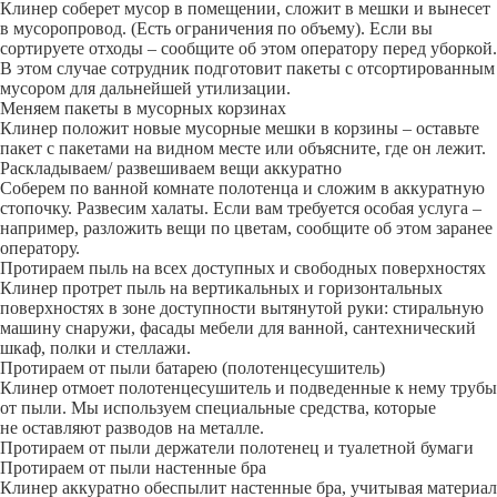
Клинер соберет мусор в помещении, сложит в мешки и вынесет
в мусоропровод. (Есть ограничения по объему). Если вы
сортируете отходы – сообщите об этом оператору перед уборкой.
В этом случае сотрудник подготовит пакеты с отсортированным
мусором для дальнейшей утилизации.
Меняем пакеты в мусорных корзинах
Клинер положит новые мусорные мешки в корзины – оставьте
пакет с пакетами на видном месте или объясните, где он лежит.
Раскладываем/ развешиваем вещи аккуратно
Соберем по ванной комнате полотенца и сложим в аккуратную
стопочку. Развесим халаты. Если вам требуется особая услуга –
например, разложить вещи по цветам, сообщите об этом заранее
оператору.
Протираем пыль на всех доступных и свободных поверхностях
Клинер протрет пыль на вертикальных и горизонтальных
поверхностях в зоне доступности вытянутой руки: стиральную
машину снаружи, фасады мебели для ванной, сантехнический
шкаф, полки и стеллажи.
Протираем от пыли батарею (полотенцесушитель)
Клинер отмоет полотенцесушитель и подведенные к нему трубы
от пыли. Мы используем специальные средства, которые
не оставляют разводов на металле.
Протираем от пыли держатели полотенец и туалетной бумаги
Протираем от пыли настенные бра
Клинер аккуратно обеспылит настенные бра, учитывая материал