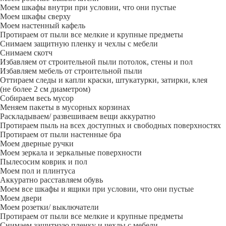
Моем шкафы внутри при условии, что они пустые
Моем шкафы сверху
Моем настенный кафель
Протираем от пыли все мелкие и крупные предметы
Снимаем защитную пленку и чехлы с мебели
Снимаем скотч
Избавляем от строительной пыли потолок, стены и пол
Избавляем мебель от строительной пыли
Оттираем следы и капли краски, штукатурки, затирки, клея
(не более 2 см диаметром)
Собираем весь мусор
Меняем пакеты в мусорных корзинах
Раскладываем/ развешиваем вещи аккуратно
Протираем пыль на всех доступных и свободных поверхностях
Протираем от пыли настенные бра
Моем дверные ручки
Моем зеркала и зеркальные поверхности
Пылесосим коврик и пол
Моем пол и плинтуса
Аккуратно расставляем обувь
Моем все шкафы и ящики при условии, что они пустые
Моем двери
Моем розетки/ выключатели
Протираем от пыли все мелкие и крупные предметы
Снимаем защитную пленку и чехлы с мебели