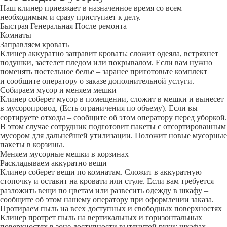
Наш клинер приезжает в назначенное время со всем
необходимым и сразу приступает к делу.
Быстрая
Генеральная
После ремонта
Комнаты
Заправляем кровать
Клинер аккуратно заправит кровать: сложит одеяла, встряхнет
подушки, застелет пледом или покрывалом. Если вам нужно
поменять постельное белье – заранее приготовьте комплект
и сообщите оператору о заказе дополнительной услуги.
Собираем мусор и меняем мешки
Клинер соберет мусор в помещении, сложит в мешки и вынесет
в мусоропровод. (Есть ограничения по объему). Если вы
сортируете отходы – сообщите об этом оператору перед уборкой.
В этом случае сотрудник подготовит пакеты с отсортированным
мусором для дальнейшей утилизации. Положит новые мусорные
пакеты в корзины.
Меняем мусорные мешки в корзинах
Раскладываем аккуратно вещи
Клинер соберет вещи по комнатам. Сложит в аккуратную
стопочку и оставит на кровати или стуле. Если вам требуется
разложить вещи по цветам или развесить одежду в шкафу –
сообщите об этом нашему оператору при оформлении заказа.
Протираем пыль на всех доступных и свободных поверхностях
Клинер протрет пыль на вертикальных и горизонтальных
поверхностях в зоне доступности вытянутой руки: шкафах,