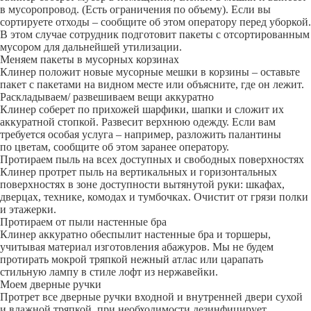
в мусоропровод. (Есть ограничения по объему). Если вы
сортируете отходы – сообщите об этом оператору перед уборкой.
В этом случае сотрудник подготовит пакеты с отсортированным
мусором для дальнейшей утилизации.
Меняем пакеты в мусорных корзинах
Клинер положит новые мусорные мешки в корзины – оставьте
пакет с пакетами на видном месте или объясните, где он лежит.
Раскладываем/ развешиваем вещи аккуратно
Клинер соберет по прихожей шарфики, шапки и сложит их
аккуратной стопкой. Развесит верхнюю одежду. Если вам
требуется особая услуга – например, разложить палантины
по цветам, сообщите об этом заранее оператору.
Протираем пыль на всех доступных и свободных поверхностях
Клинер протрет пыль на вертикальных и горизонтальных
поверхностях в зоне доступности вытянутой руки: шкафах,
дверцах, технике, комодах и тумбочках. Очистит от грязи полки
и этажерки.
Протираем от пыли настенные бра
Клинер аккуратно обеспылит настенные бра и торшеры,
учитывая материал изготовления абажуров. Мы не будем
протирать мокрой тряпкой нежный атлас или царапать
стильную лампу в стиле лофт из нержавейки.
Моем дверные ручки
Протрет все дверные ручки входной и внутренней двери сухой
и влажной тряпкой, при необходимости дезинфицирует