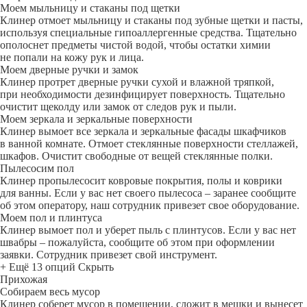
Моем мыльницу и стаканы под щетки
Клинер отмоет мыльницу и стаканы под зубные щетки и пасты,
используя специальные гипоаллергенные средства. Тщательно
ополоснет предметы чистой водой, чтобы остатки химии
не попали на кожу рук и лица.
Моем дверные ручки и замок
Клинер протрет дверные ручки сухой и влажной тряпкой,
при необходимости дезинфицирует поверхность. Тщательно
очистит щеколду или замок от следов рук и пыли.
Моем зеркала и зеркальные поверхности
Клинер вымоет все зеркала и зеркальные фасады шкафчиков
в ванной комнате. Отмоет стеклянные поверхности стеллажей,
шкафов. Очистит свободные от вещей стеклянные полки.
Пылесосим пол
Клинер пропылесосит ковровые покрытия, полы и коврики
для ванны. Если у вас нет своего пылесоса – заранее сообщите
об этом оператору, наш сотрудник привезет свое оборудование.
Моем пол и плинтуса
Клинер вымоет пол и уберет пыль с плинтусов. Если у вас нет
швабры – пожалуйста, сообщите об этом при оформлении
заявки. Сотрудник привезет свой инструмент.
+ Ещё 13 опций
Скрыть
Прихожая
Собираем весь мусор
Клинер соберет мусор в помещении, сложит в мешки и вынесет