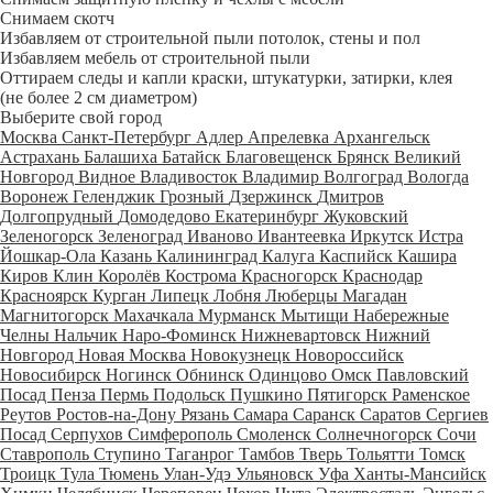
Снимаем скотч
Избавляем от строительной пыли потолок, стены и пол
Избавляем мебель от строительной пыли
Оттираем следы и капли краски, штукатурки, затирки, клея
(не более 2 см диаметром)
Выберите свой город
Москва
Санкт-Петербург
Адлер
Апрелевка
Архангельск
Астрахань
Балашиха
Батайск
Благовещенск
Брянск
Великий
Новгород
Видное
Владивосток
Владимир
Волгоград
Вологда
Воронеж
Геленджик
Грозный
Дзержинск
Дмитров
Долгопрудный
Домодедово
Екатеринбург
Жуковский
Зеленогорск
Зеленоград
Иваново
Ивантеевка
Иркутск
Истра
Йошкар-Ола
Казань
Калининград
Калуга
Каспийск
Кашира
Киров
Клин
Королёв
Кострома
Красногорск
Краснодар
Красноярск
Курган
Липецк
Лобня
Люберцы
Магадан
Магнитогорск
Махачкала
Мурманск
Мытищи
Набережные
Челны
Нальчик
Наро-Фоминск
Нижневартовск
Нижний
Новгород
Новая Москва
Новокузнецк
Новороссийск
Новосибирск
Ногинск
Обнинск
Одинцово
Омск
Павловский
Посад
Пенза
Пермь
Подольск
Пушкино
Пятигорск
Раменское
Реутов
Ростов-на-Дону
Рязань
Самара
Саранск
Саратов
Сергиев
Посад
Серпухов
Симферополь
Смоленск
Солнечногорск
Сочи
Ставрополь
Ступино
Таганрог
Тамбов
Тверь
Тольятти
Томск
Троицк
Тула
Тюмень
Улан-Удэ
Ульяновск
Уфа
Ханты-Мансийск