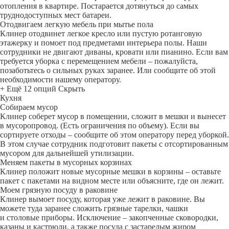
отопления в квартире. Постарается дотянуться до самых
труднодоступных мест батареи.
Отодвигаем легкую мебель при мытье пола
Клинер отодвинет легкое кресло или пустую ротанговую
этажерку и помоет под предметами интерьера полы. Наши
сотрудники не двигают диваны, кровати или пианино. Если вам
требуется уборка с перемещением мебели – пожалуйста,
позаботьтесь о сильных руках заранее. Или сообщите об этой
необходимости нашему оператору.
+ Ещё 12 опций
Скрыть
Кухня
Собираем мусор
Клинер соберет мусор в помещении, сложит в мешки и вынесет
в мусоропровод. (Есть ограничения по объему). Если вы
сортируете отходы – сообщите об этом оператору перед уборкой.
В этом случае сотрудник подготовит пакеты с отсортированным
мусором для дальнейшей утилизации.
Меняем пакеты в мусорных корзинах
Клинер положит новые мусорные мешки в корзины – оставьте
пакет с пакетами на видном месте или объясните, где он лежит.
Моем грязную посуду в раковине
Клинер вымоет посуду, которая уже лежит в раковине. Вы
можете туда заранее сложить грязные тарелки, чашки
и столовые приборы. Исключение – закопченные сковородки,
казаны и кастрюли, а также посуда с застарелым жиром