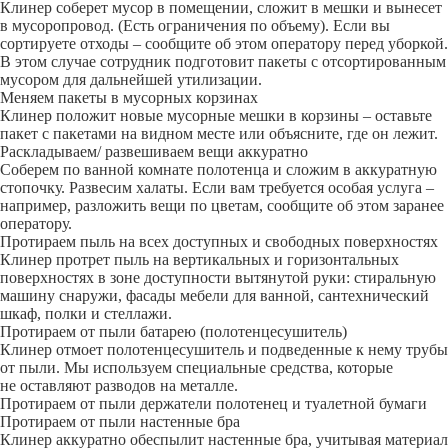
Клинер соберет мусор в помещении, сложит в мешки и вынесет
в мусоропровод. (Есть ограничения по объему). Если вы
сортируете отходы – сообщите об этом оператору перед уборкой.
В этом случае сотрудник подготовит пакеты с отсортированным
мусором для дальнейшей утилизации.
Меняем пакеты в мусорных корзинах
Клинер положит новые мусорные мешки в корзины – оставьте
пакет с пакетами на видном месте или объясните, где он лежит.
Раскладываем/ развешиваем вещи аккуратно
Соберем по ванной комнате полотенца и сложим в аккуратную
стопочку. Развесим халаты. Если вам требуется особая услуга –
например, разложить вещи по цветам, сообщите об этом заранее
оператору.
Протираем пыль на всех доступных и свободных поверхностях
Клинер протрет пыль на вертикальных и горизонтальных
поверхностях в зоне доступности вытянутой руки: стиральную
машину снаружи, фасады мебели для ванной, сантехнический
шкаф, полки и стеллажи.
Протираем от пыли батарею (полотенцесушитель)
Клинер отмоет полотенцесушитель и подведенные к нему трубы
от пыли. Мы используем специальные средства, которые
не оставляют разводов на металле.
Протираем от пыли держатели полотенец и туалетной бумаги
Протираем от пыли настенные бра
Клинер аккуратно обеспылит настенные бра, учитывая материал