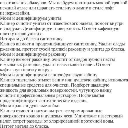
изготовления абажуров. Мы не будем протирать мокрой тряпкой
нежный атлас или царапать стильную лампу в стиле лофт
из нержавейки.
Моем и дезинфицируем унитаз
Клинер очистит унитаз от известкового налета, помоет внутри
и снаружи. Дезинфицирует поверхность. Отмоет кафельную
плитку около унитаза.
Натираем до блеска сантехнику
Клинер вымоет и продезинфицирует сантехнику. Удалит следы
ржавчины, протрет сухой тряпкой раковину и унитаз до блеска.
Моем и дезинфицируем раковину
Клинер вымоет раковину, очистит от следов зубной пасты
и мыльных разводов, удалит известковый налет. Отмоет
кафельную плитку вокруг.
Моем и дезинфицируем ванную/душевую кабину
Клинер тщательно отмоет ванну или душевую кабину, используя
специальные средства для очистки. Подберет щадящую
жидкость для акриловых поверхностей, чугунную ванну
очистит профессиональным раствором. После мытья
продезинфицирует сантехнические изделия.
Моем краны и душевые лейки
Клинер отмоет и насухо вытрет все хромированные
поверхности кранов и душевых леек. Уничтожит известковый
налет, сотрет разводы от хлорированной проточной воды.
Натрет металл до блеска.