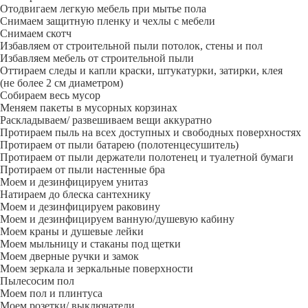
Отодвигаем легкую мебель при мытье пола
Снимаем защитную пленку и чехлы с мебели
Снимаем скотч
Избавляем от строительной пыли потолок, стены и пол
Избавляем мебель от строительной пыли
Оттираем следы и капли краски, штукатурки, затирки, клея
(не более 2 см диаметром)
Собираем весь мусор
Меняем пакеты в мусорных корзинах
Раскладываем/ развешиваем вещи аккуратно
Протираем пыль на всех доступных и свободных поверхностях
Протираем от пыли батарею (полотенцесушитель)
Протираем от пыли держатели полотенец и туалетной бумаги
Протираем от пыли настенные бра
Моем и дезинфицируем унитаз
Натираем до блеска сантехнику
Моем и дезинфицируем раковину
Моем и дезинфицируем ванную/душевую кабину
Моем краны и душевые лейки
Моем мыльницу и стаканы под щетки
Моем дверные ручки и замок
Моем зеркала и зеркальные поверхности
Пылесосим пол
Моем пол и плинтуса
Моем розетки/ выключатели