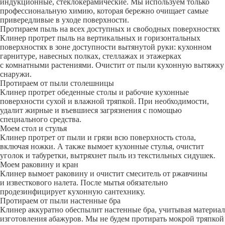
индукционные, стеклокерамические. Мы используем только
профессиональную химию, которая бережно очищает самые
привередливые в уходе поверхности.
Протираем пыль на всех доступных и свободных поверхностях
Клинер протрет пыль на вертикальных и горизонтальных
поверхностях в зоне доступности вытянутой руки: кухонном
гарнитуре, навесных полках, стеллажах и этажерках
с комнатными растениями. Очистит от пыли кухонную вытяжку
снаружи.
Протираем от пыли столешницы
Клинер протрет обеденные столы и рабочие кухонные
поверхности сухой и влажной тряпкой. При необходимости,
удалит жирные и въевшиеся загрязнения с помощью
специального средства.
Моем стол и стулья
Клинер протрет от пыли и грязи всю поверхность стола,
включая ножки. А также вымоет кухонные стулья, очистит
уголок и табуретки, вытряхнет пыль из текстильных сидушек.
Моем раковину и кран
Клинер вымоет раковину и очистит смеситель от ржавчины
и известкового налета. После мытья обязательно
продезинфицирует кухонную сантехнику.
Протираем от пыли настенные бра
Клинер аккуратно обеспылит настенные бра, учитывая материал
изготовления абажуров. Мы не будем протирать мокрой тряпкой