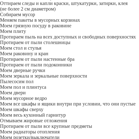
Оттираем следы и капли краски, штукатурки, затирки, клея
(не более 2 см диаметром)
Собираем мусор
Меняем пакеты в мусорных корзинах
Моем грязную посуду в раковине
Моем плиту
Протираем пыль на всех доступных и свободных поверхностях
Протираем от пыли столешницы
Моем стол и стулья
Моем раковину и кран
Протираем от пыли настенные бра
Протираем от пыли подоконники
Моем дверные ручки
Моем зеркала и зеркальные поверхности
Пылесосим пол
Моем пол и плинтуса
Моем двери
Моем мусорное ведро
Моем все шкафы и ящики внутри при условии, что они пустые
Моем шкафы сверху
Моем весь кухонный гарнитур
Отмываем жировые отложения
Протираем от пыли все крупные предметы
Моем радиаторы отопления
Моем розетки/выключатели