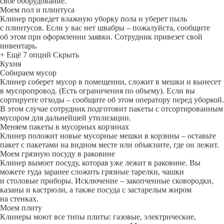
свое оборудование.
Моем пол и плинтуса
Клинер проведет влажную уборку пола и уберет пыль
с плинтусов. Если у вас нет швабры – пожалуйста, сообщите
об этом при оформлении заявки. Сотрудник привезет свой
инвентарь.
+ Ещё 7 опций
Скрыть
Кухня
Собираем мусор
Клинер соберет мусор в помещении, сложит в мешки и вынесет
в мусоропровод. (Есть ограничения по объему). Если вы
сортируете отходы – сообщите об этом оператору перед уборкой.
В этом случае сотрудник подготовит пакеты с отсортированным
мусором для дальнейшей утилизации.
Меняем пакеты в мусорных корзинах
Клинер положит новые мусорные мешки в корзины – оставьте
пакет с пакетами на видном месте или объясните, где он лежит.
Моем грязную посуду в раковине
Клинер вымоет посуду, которая уже лежит в раковине. Вы
можете туда заранее сложить грязные тарелки, чашки
и столовые приборы. Исключение – закопченные сковородки,
казаны и кастрюли, а также посуда с застарелым жиром
на стенках.
Моем плиту
Клинеры моют все типы плиты: газовые, электрические,