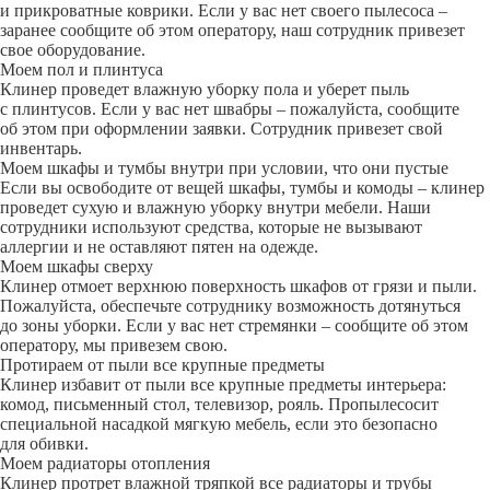
и прикроватные коврики. Если у вас нет своего пылесоса –
заранее сообщите об этом оператору, наш сотрудник привезет
свое оборудование.
Моем пол и плинтуса
Клинер проведет влажную уборку пола и уберет пыль
с плинтусов. Если у вас нет швабры – пожалуйста, сообщите
об этом при оформлении заявки. Сотрудник привезет свой
инвентарь.
Моем шкафы и тумбы внутри при условии, что они пустые
Если вы освободите от вещей шкафы, тумбы и комоды – клинер
проведет сухую и влажную уборку внутри мебели. Наши
сотрудники используют средства, которые не вызывают
аллергии и не оставляют пятен на одежде.
Моем шкафы сверху
Клинер отмоет верхнюю поверхность шкафов от грязи и пыли.
Пожалуйста, обеспечьте сотруднику возможность дотянуться
до зоны уборки. Если у вас нет стремянки – сообщите об этом
оператору, мы привезем свою.
Протираем от пыли все крупные предметы
Клинер избавит от пыли все крупные предметы интерьера:
комод, письменный стол, телевизор, рояль. Пропылесосит
специальной насадкой мягкую мебель, если это безопасно
для обивки.
Моем радиаторы отопления
Клинер протрет влажной тряпкой все радиаторы и трубы