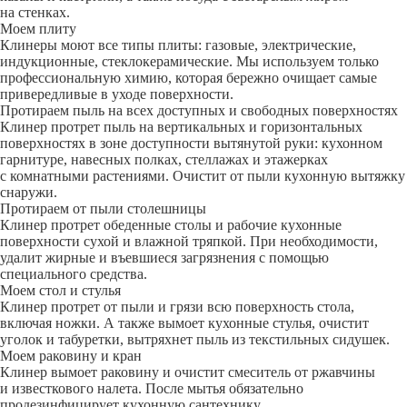
на стенках.
Моем плиту
Клинеры моют все типы плиты: газовые, электрические,
индукционные, стеклокерамические. Мы используем только
профессиональную химию, которая бережно очищает самые
привередливые в уходе поверхности.
Протираем пыль на всех доступных и свободных поверхностях
Клинер протрет пыль на вертикальных и горизонтальных
поверхностях в зоне доступности вытянутой руки: кухонном
гарнитуре, навесных полках, стеллажах и этажерках
с комнатными растениями. Очистит от пыли кухонную вытяжку
снаружи.
Протираем от пыли столешницы
Клинер протрет обеденные столы и рабочие кухонные
поверхности сухой и влажной тряпкой. При необходимости,
удалит жирные и въевшиеся загрязнения с помощью
специального средства.
Моем стол и стулья
Клинер протрет от пыли и грязи всю поверхность стола,
включая ножки. А также вымоет кухонные стулья, очистит
уголок и табуретки, вытряхнет пыль из текстильных сидушек.
Моем раковину и кран
Клинер вымоет раковину и очистит смеситель от ржавчины
и известкового налета. После мытья обязательно
продезинфицирует кухонную сантехнику.