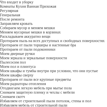
Что входит в уборку
Регу­лярная
Гене­ральная
После ремонта
Заправляем кровать
Собираем мусор и меняем мешки
Меняем мусорные мешки в корзинах
Раскладываем аккуратно вещи
Протираем пыль на всех доступных и свободных поверхностях
Протираем от пыли торшеры и настенные бра
Протираем от пыли подоконники
Моем дверные ручки
Моем зеркала и зеркальные поверхности
Пылесосим пол
Моем пол и плинтуса
Моем шкафы и тумбы внутри при условии, что они пустые
Моем шкафы сверху
Протираем от пыли все крупные предметы
Моем радиаторы отопления
Отодвигаем легкую мебель при мытье пола
Снимаем защитную пленку и чехлы с мебели
Снимаем скотч
Избавляем от строительной пыли потолок, стены и пол
Избавляем мебель от строительной пыли