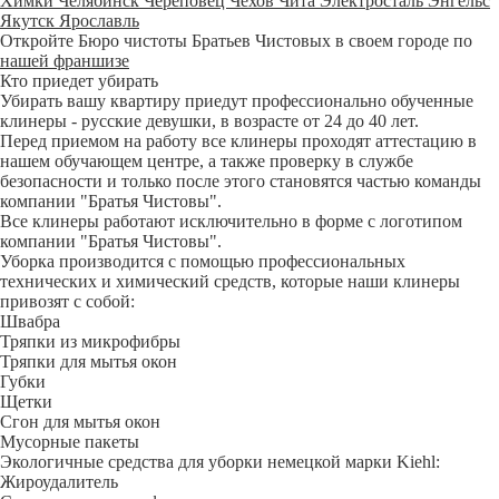
Химки
Челябинск
Череповец
Чехов
Чита
Электросталь
Энгельс
Якутск
Ярославль
Откройте Бюро чистоты Братьев Чистовых в своем городе по
нашей франшизе
Кто приедет убирать
Убирать вашу квартиру приедут профессионально обученные
клинеры - русские девушки, в возрасте от 24 до 40 лет.
Перед приемом на работу все клинеры проходят аттестацию в
нашем обучающем центре, а также проверку в службе
безопасности и только после этого становятся частью команды
компании "Братья Чистовы".
Все клинеры работают исключительно в форме с логотипом
компании "Братья Чистовы".
Уборка производится с помощью профессиональных
технических и химический средств, которые наши клинеры
привозят с собой:
Швабра
Тряпки из микрофибры
Тряпки для мытья окон
Губки
Щетки
Сгон для мытья окон
Мусорные пакеты
Экологичные средства для уборки немецкой марки Kiehl:
Жироудалитель