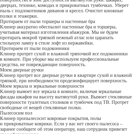
дверцах, технике, комодах и прикроватных тумбочках. Уберет
пыль с подлокотников диванов и кресел. Очистит книжные
полки и этажерки.
Протираем от пыли торшеры и настенные бра
Клинер аккуратно обеспылит настенные бра и торшеры,
учитывая материал изготовления абажуров. Мы не будем
протирать мокрой тряпкой нежный атлас или царапать
стильную лампу в стиле лофт из нержавейки.
Протираем от пыли подоконники
Клинер протрет сухой и влажной тряпочкой все подоконники
в комнате. При уборке мы используем профессиональные
средства, не повреждающие поверхность.
Моем дверные ручки
Клинер протрет все дверные ручки в квартире сухой и влажной
тряпкой, при необходимости продезинфицирует поверхность.
Моем зеркала и зеркальные поверхности
Клинер вымоет все зеркала в комнате, включая зеркальные
фасады шкафов на высоту вытянутой руки. Вымоет стеклянные
поверхности туалетных столиков и тумбочек под ТВ. Протрет
свободные от вещей стеклянные полки.
Пылесосим пол
Клинер пропылесосит ковровые покрытия, полы
и прикроватные коврики. Если у вас нет своего пылесоса –
заранее сообщите об этом оператору, наш сотрудник привезет