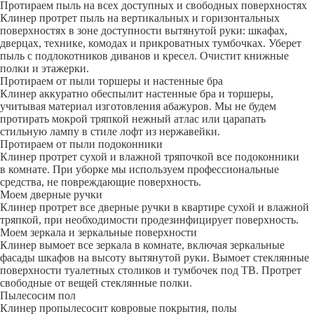
Протираем пыль на всех доступных и свободных поверхностях
Клинер протрет пыль на вертикальных и горизонтальных
поверхностях в зоне доступности вытянутой руки: шкафах,
дверцах, технике, комодах и прикроватных тумбочках. Уберет
пыль с подлокотников диванов и кресел. Очистит книжные
полки и этажерки.
Протираем от пыли торшеры и настенные бра
Клинер аккуратно обеспылит настенные бра и торшеры,
учитывая материал изготовления абажуров. Мы не будем
протирать мокрой тряпкой нежный атлас или царапать
стильную лампу в стиле лофт из нержавейки.
Протираем от пыли подоконники
Клинер протрет сухой и влажной тряпочкой все подоконники
в комнате. При уборке мы используем профессиональные
средства, не повреждающие поверхность.
Моем дверные ручки
Клинер протрет все дверные ручки в квартире сухой и влажной
тряпкой, при необходимости продезинфицирует поверхность.
Моем зеркала и зеркальные поверхности
Клинер вымоет все зеркала в комнате, включая зеркальные
фасады шкафов на высоту вытянутой руки. Вымоет стеклянные
поверхности туалетных столиков и тумбочек под ТВ. Протрет
свободные от вещей стеклянные полки.
Пылесосим пол
Клинер пропылесосит ковровые покрытия, полы