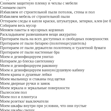
Снимаем защитную пленку и чехлы с мебели
Снимаем скотч
Избавляем от строительной пыли потолок, стены и пол
Избавляем мебель от строительной пыли
Оттираем следы и капли краски, штукатурки, затирки, клея (не 
Собираем весь мусор
Меняем пакеты в мусорных корзинах
Раскладываем/ развешиваем вещи аккуратно
Протираем пыль на всех доступных и свободных поверхностях
Протираем от пыли батарею (полотенцесушитель)
Протираем от пыли держатели полотенец и туалетной бумаги
Протираем от пыли настенные бра
Моем и дезинфицируем унитаз
Натираем до блеска сантехнику
Моем и дезинфицируем раковину
Моем и дезинфицируем ванную/душевую кабину
Моем краны и душевые лейки
Моем мыльницу и стаканы под щетки
Моем дверные ручки и замок
Моем зеркала и зеркальные поверхности
Пылесосим пол
Моем пол и плинтуса
Моем розетки/ выключатели
Моем шкафы внутри при условии, что они пустые
Моем шкафы сверху