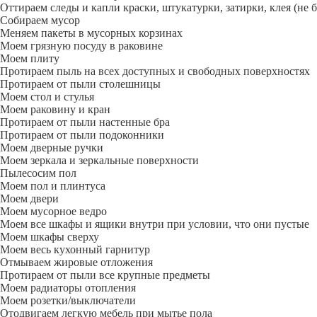
Оттираем следы и капли краски, штукатурки, затирки, клея (не 
Собираем мусор
Меняем пакеты в мусорных корзинах
Моем грязную посуду в раковине
Моем плиту
Протираем пыль на всех доступных и свободных поверхностях
Протираем от пыли столешницы
Моем стол и стулья
Моем раковину и кран
Протираем от пыли настенные бра
Протираем от пыли подоконники
Моем дверные ручки
Моем зеркала и зеркальные поверхности
Пылесосим пол
Моем пол и плинтуса
Моем двери
Моем мусорное ведро
Моем все шкафы и ящики внутри при условии, что они пустые
Моем шкафы сверху
Моем весь кухонный гарнитур
Отмываем жировые отложения
Протираем от пыли все крупные предметы
Моем радиаторы отопления
Моем розетки/выключатели
Отодвигаем легкую мебель при мытье пола