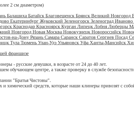
более 2 см диаметром)
ань
Балашиха
Батайск
Благовещенск
Брянск
Великий Новгород
дово
Екатеринбург
Жуковский
Зеленогорск
Зеленоград
Иваново
огорск
Краснодар
Красноярск
Курган
Липецк
Лобня
Люберцы
М
жний Новгород
Новая Москва
Новокузнецк
Новороссийск
Ново
остов-на-Дону
Рязань
Самара
Саранск
Саратов
Сергиев Посад
С
оицк
Тула
Тюмень
Улан-Удэ
Ульяновск
Уфа
Ханты-Мансийск
Хи
шей франшизе
ры - русские девушки, в возрасте от 24 до 40 лет.
шем обучающем центре, а также проверку в службе безопасности
пании "Братья Чистовы".
 и химический средств, которые наши клинеры привозят с собо