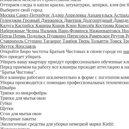
Оттираем следы и капли краски, штукатурки, затирки, клея (не 
Выберите свой город
Москва
Санкт-Петербург
Адлер
Апрелевка
Архангельск
Астрах
Геленджик
Грозный
Дзержинск
Дмитров
Долгопрудный
Домоде
Калуга
Каспийск
Кашира
Киров
Клин
Королёв
Кострома
Красн
Набережные Челны
Нальчик
Наро-Фоминск
Нижневартовск
Ни
Пенза
Пермь
Подольск
Пушкино
Пятигорск
Раменское
Реутов
Р
Ставрополь
Ступино
Таганрог
Тамбов
Тверь
Тольятти
Томск
Тр
Якутск
Ярославль
Откройте Бюро чистоты Братьев Чистовых в своем городе по
на
Кто приедет убирать
Убирать вашу квартиру приедут профессионально обученные клине
Перед приемом на работу все клинеры проходят аттестацию в на
"Братья Чистовы".
Все клинеры работают исключительно в форме с логотипом ком
Уборка производится с помощью профессиональных технических
Швабра
Тряпки из микрофибры
Тряпки для мытья окон
Губки
Щетки
Сгон для мытья окон
Мусорные пакеты
Экологичные средства для уборки немецкой марки Kiehl: