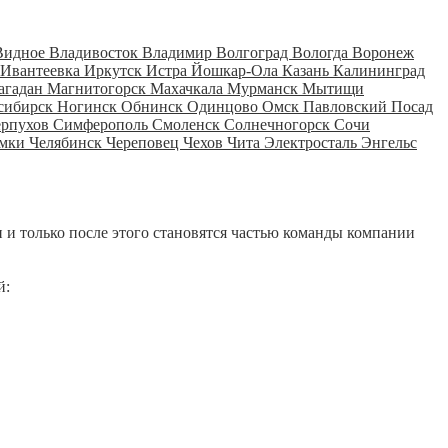
Видное
Владивосток
Владимир
Волгоград
Вологда
Воронеж
Ивантеевка
Иркутск
Истра
Йошкар-Ола
Казань
Калининград
агадан
Магнитогорск
Махачкала
Мурманск
Мытищи
сибирск
Ногинск
Обнинск
Одинцово
Омск
Павловский Посад
ерпухов
Симферополь
Смоленск
Солнечногорск
Сочи
мки
Челябинск
Череповец
Чехов
Чита
Электросталь
Энгельс
 и только после этого становятся частью команды компании
й: