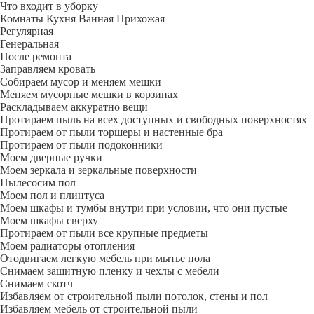
Что входит в уборку
Регу­лярная
Гене­ральная
После ремонта
Заправляем кровать
Собираем мусор и меняем мешки
Меняем мусорные мешки в корзинах
Раскладываем аккуратно вещи
Протираем пыль на всех доступных и свободных поверхностях
Протираем от пыли торшеры и настенные бра
Протираем от пыли подоконники
Моем дверные ручки
Моем зеркала и зеркальные поверхности
Пылесосим пол
Моем пол и плинтуса
Моем шкафы и тумбы внутри при условии, что они пустые
Моем шкафы сверху
Протираем от пыли все крупные предметы
Моем радиаторы отопления
Отодвигаем легкую мебель при мытье пола
Снимаем защитную пленку и чехлы с мебели
Снимаем скотч
Избавляем от строительной пыли потолок, стены и пол
Избавляем мебель от строительной пыли