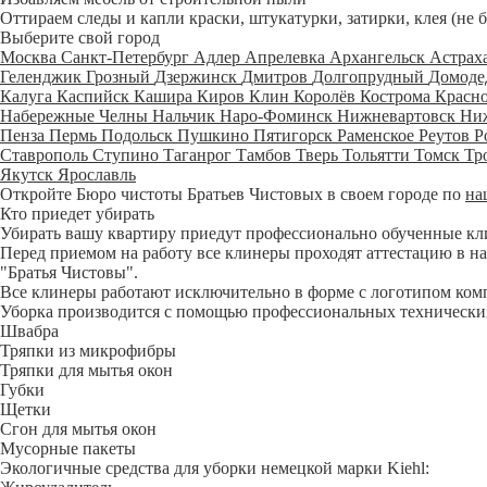
Оттираем следы и капли краски, штукатурки, затирки, клея (не 
Выберите свой город
Москва
Санкт-Петербург
Адлер
Апрелевка
Архангельск
Астрах
Геленджик
Грозный
Дзержинск
Дмитров
Долгопрудный
Домоде
Калуга
Каспийск
Кашира
Киров
Клин
Королёв
Кострома
Красн
Набережные Челны
Нальчик
Наро-Фоминск
Нижневартовск
Ни
Пенза
Пермь
Подольск
Пушкино
Пятигорск
Раменское
Реутов
Р
Ставрополь
Ступино
Таганрог
Тамбов
Тверь
Тольятти
Томск
Тр
Якутск
Ярославль
Откройте Бюро чистоты Братьев Чистовых в своем городе по
на
Кто приедет убирать
Убирать вашу квартиру приедут профессионально обученные клине
Перед приемом на работу все клинеры проходят аттестацию в на
"Братья Чистовы".
Все клинеры работают исключительно в форме с логотипом ком
Уборка производится с помощью профессиональных технических
Швабра
Тряпки из микрофибры
Тряпки для мытья окон
Губки
Щетки
Сгон для мытья окон
Мусорные пакеты
Экологичные средства для уборки немецкой марки Kiehl: