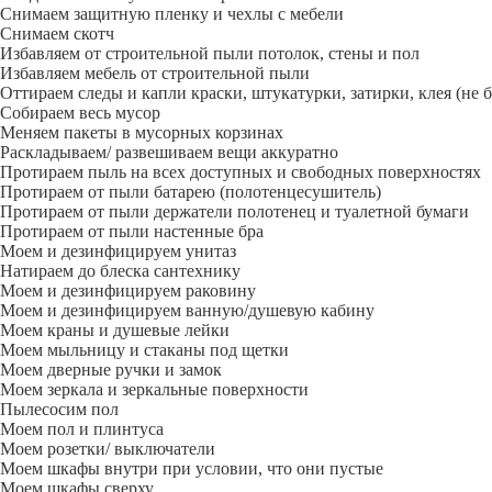
Снимаем защитную пленку и чехлы с мебели
Снимаем скотч
Избавляем от строительной пыли потолок, стены и пол
Избавляем мебель от строительной пыли
Оттираем следы и капли краски, штукатурки, затирки, клея (не 
Собираем весь мусор
Меняем пакеты в мусорных корзинах
Раскладываем/ развешиваем вещи аккуратно
Протираем пыль на всех доступных и свободных поверхностях
Протираем от пыли батарею (полотенцесушитель)
Протираем от пыли держатели полотенец и туалетной бумаги
Протираем от пыли настенные бра
Моем и дезинфицируем унитаз
Натираем до блеска сантехнику
Моем и дезинфицируем раковину
Моем и дезинфицируем ванную/душевую кабину
Моем краны и душевые лейки
Моем мыльницу и стаканы под щетки
Моем дверные ручки и замок
Моем зеркала и зеркальные поверхности
Пылесосим пол
Моем пол и плинтуса
Моем розетки/ выключатели
Моем шкафы внутри при условии, что они пустые
Моем шкафы сверху