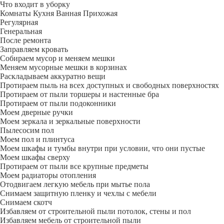
Что входит в уборку
Регу­лярная
Гене­ральная
После ремонта
Заправляем кровать
Собираем мусор и меняем мешки
Меняем мусорные мешки в корзинах
Раскладываем аккуратно вещи
Протираем пыль на всех доступных и свободных поверхностях
Протираем от пыли торшеры и настенные бра
Протираем от пыли подоконники
Моем дверные ручки
Моем зеркала и зеркальные поверхности
Пылесосим пол
Моем пол и плинтуса
Моем шкафы и тумбы внутри при условии, что они пустые
Моем шкафы сверху
Протираем от пыли все крупные предметы
Моем радиаторы отопления
Отодвигаем легкую мебель при мытье пола
Снимаем защитную пленку и чехлы с мебели
Снимаем скотч
Избавляем от строительной пыли потолок, стены и пол
Избавляем мебель от строительной пыли