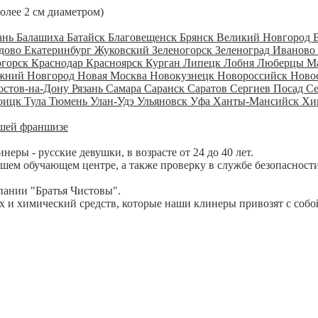
более 2 см диаметром)
ань
Балашиха
Батайск
Благовещенск
Брянск
Великий Новгород
дово
Екатеринбург
Жуковский
Зеленогорск
Зеленоград
Иваново
огорск
Краснодар
Красноярск
Курган
Липецк
Лобня
Люберцы
М
жний Новгород
Новая Москва
Новокузнецк
Новороссийск
Ново
остов-на-Дону
Рязань
Самара
Саранск
Саратов
Сергиев Посад
С
оицк
Тула
Тюмень
Улан-Удэ
Ульяновск
Уфа
Ханты-Мансийск
Хи
шей франшизе
ры - русские девушки, в возрасте от 24 до 40 лет.
шем обучающем центре, а также проверку в службе безопасности
пании "Братья Чистовы".
 и химический средств, которые наши клинеры привозят с собо