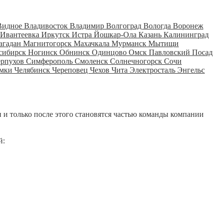
Видное
Владивосток
Владимир
Волгоград
Вологда
Воронеж
Ивантеевка
Иркутск
Истра
Йошкар-Ола
Казань
Калининград
агадан
Магнитогорск
Махачкала
Мурманск
Мытищи
сибирск
Ногинск
Обнинск
Одинцово
Омск
Павловский Посад
ерпухов
Симферополь
Смоленск
Солнечногорск
Сочи
мки
Челябинск
Череповец
Чехов
Чита
Электросталь
Энгельс
 и только после этого становятся частью команды компании
й: