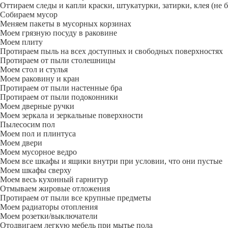
Оттираем следы и капли краски, штукатурки, затирки, клея (не 
Собираем мусор
Меняем пакеты в мусорных корзинах
Моем грязную посуду в раковине
Моем плиту
Протираем пыль на всех доступных и свободных поверхностях
Протираем от пыли столешницы
Моем стол и стулья
Моем раковину и кран
Протираем от пыли настенные бра
Протираем от пыли подоконники
Моем дверные ручки
Моем зеркала и зеркальные поверхности
Пылесосим пол
Моем пол и плинтуса
Моем двери
Моем мусорное ведро
Моем все шкафы и ящики внутри при условии, что они пустые
Моем шкафы сверху
Моем весь кухонный гарнитур
Отмываем жировые отложения
Протираем от пыли все крупные предметы
Моем радиаторы отопления
Моем розетки/выключатели
Отодвигаем легкую мебель при мытье пола