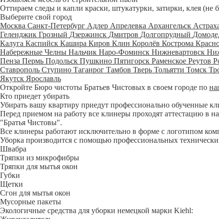
Оттираем следы и капли краски, штукатурки, затирки, клея (не 
Выберите свой город
Москва
Санкт-Петербург
Адлер
Апрелевка
Архангельск
Астрах
Геленджик
Грозный
Дзержинск
Дмитров
Долгопрудный
Домоде
Калуга
Каспийск
Кашира
Киров
Клин
Королёв
Кострома
Красн
Набережные Челны
Нальчик
Наро-Фоминск
Нижневартовск
Ни
Пенза
Пермь
Подольск
Пушкино
Пятигорск
Раменское
Реутов
Р
Ставрополь
Ступино
Таганрог
Тамбов
Тверь
Тольятти
Томск
Тр
Якутск
Ярославль
Откройте Бюро чистоты Братьев Чистовых в своем городе по
на
Кто приедет убирать
Убирать вашу квартиру приедут профессионально обученные клине
Перед приемом на работу все клинеры проходят аттестацию в на
"Братья Чистовы".
Все клинеры работают исключительно в форме с логотипом ком
Уборка производится с помощью профессиональных технических
Швабра
Тряпки из микрофибры
Тряпки для мытья окон
Губки
Щетки
Сгон для мытья окон
Мусорные пакеты
Экологичные средства для уборки немецкой марки Kiehl: