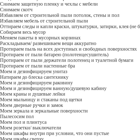
Снимаем защитную пленку и чехлы с мебели
Снимаем скотч
Избавляем от строительной пыли потолок, стены и пол
Избавляем мебель от строительной пыли
Оттираем следы и капли краски, штукатурки, затирки, клея (не 
Собираем весь мусор
Меняем пакеты в мусорных корзинах
Раскладываем/ развешиваем вещи аккуратно
Протираем пыль на всех доступных и свободных поверхностях
Протираем от пыли батарею (полотенцесушитель)
Протираем от пыли держатели полотенец и туалетной бумаги
Протираем от пыли настенные бра
Моем и дезинфицируем унитаз
Натираем до блеска сантехнику
Моем и дезинфицируем раковину
Моем и дезинфицируем ванную/душевую кабину
Моем краны и душевые лейки
Моем мыльницу и стаканы под щетки
Моем дверные ручки и замок
Моем зеркала и зеркальные поверхности
Пылесосим пол
Моем пол и плинтуса
Моем розетки/ выключатели
Моем шкафы внутри при условии, что они пустые
Моем шкафы сверху