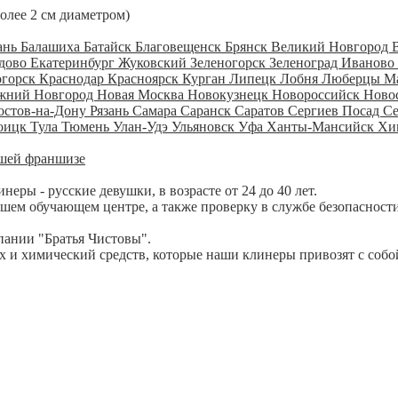
более 2 см диаметром)
ань
Балашиха
Батайск
Благовещенск
Брянск
Великий Новгород
дово
Екатеринбург
Жуковский
Зеленогорск
Зеленоград
Иваново
огорск
Краснодар
Красноярск
Курган
Липецк
Лобня
Люберцы
М
жний Новгород
Новая Москва
Новокузнецк
Новороссийск
Ново
остов-на-Дону
Рязань
Самара
Саранск
Саратов
Сергиев Посад
С
оицк
Тула
Тюмень
Улан-Удэ
Ульяновск
Уфа
Ханты-Мансийск
Хи
шей франшизе
ры - русские девушки, в возрасте от 24 до 40 лет.
шем обучающем центре, а также проверку в службе безопасности
пании "Братья Чистовы".
 и химический средств, которые наши клинеры привозят с собо