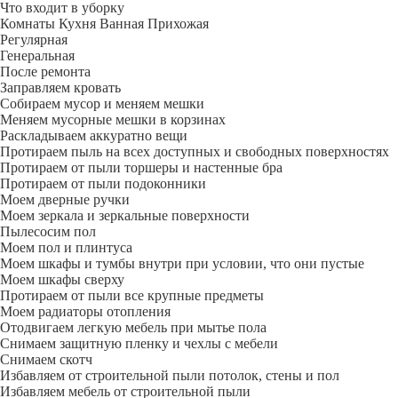
Что входит в уборку
Регу­лярная
Гене­ральная
После ремонта
Заправляем кровать
Собираем мусор и меняем мешки
Меняем мусорные мешки в корзинах
Раскладываем аккуратно вещи
Протираем пыль на всех доступных и свободных поверхностях
Протираем от пыли торшеры и настенные бра
Протираем от пыли подоконники
Моем дверные ручки
Моем зеркала и зеркальные поверхности
Пылесосим пол
Моем пол и плинтуса
Моем шкафы и тумбы внутри при условии, что они пустые
Моем шкафы сверху
Протираем от пыли все крупные предметы
Моем радиаторы отопления
Отодвигаем легкую мебель при мытье пола
Снимаем защитную пленку и чехлы с мебели
Снимаем скотч
Избавляем от строительной пыли потолок, стены и пол
Избавляем мебель от строительной пыли