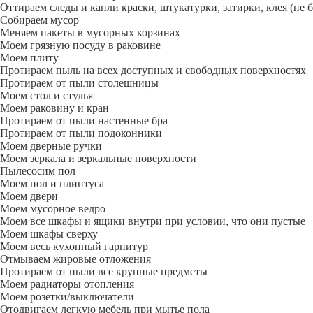
Оттираем следы и капли краски, штукатурки, затирки, клея (не 
Собираем мусор
Меняем пакеты в мусорных корзинах
Моем грязную посуду в раковине
Моем плиту
Протираем пыль на всех доступных и свободных поверхностях
Протираем от пыли столешницы
Моем стол и стулья
Моем раковину и кран
Протираем от пыли настенные бра
Протираем от пыли подоконники
Моем дверные ручки
Моем зеркала и зеркальные поверхности
Пылесосим пол
Моем пол и плинтуса
Моем двери
Моем мусорное ведро
Моем все шкафы и ящики внутри при условии, что они пустые
Моем шкафы сверху
Моем весь кухонный гарнитур
Отмываем жировые отложения
Протираем от пыли все крупные предметы
Моем радиаторы отопления
Моем розетки/выключатели
Отодвигаем легкую мебель при мытье пола