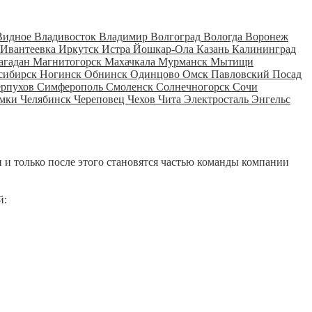
Видное
Владивосток
Владимир
Волгоград
Вологда
Воронеж
Ивантеевка
Иркутск
Истра
Йошкар-Ола
Казань
Калининград
агадан
Магнитогорск
Махачкала
Мурманск
Мытищи
сибирск
Ногинск
Обнинск
Одинцово
Омск
Павловский Посад
ерпухов
Симферополь
Смоленск
Солнечногорск
Сочи
мки
Челябинск
Череповец
Чехов
Чита
Электросталь
Энгельс
 и только после этого становятся частью команды компании
й: