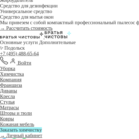
Жироудалитель
Средство для дезинфекции
Универсальное средство
Средство для мытья окон
Мы привезем с собой компактный профессиональный пылесос фи
→ Рассчитать стоимость
Основные услуги
Дополнительные
Подольск
+7 (495) 488-65-64
Войти
Уборка
Химчистка
Компания
Франшиза
Диваны
Кресла
Стулья
Матрасы
Шторы и тюли
Ковры
Кожаная мебель
Заказать химчистку
→ Личный кабинет