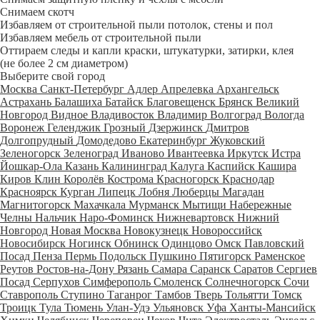
Снимаем скотч
Избавляем от строительной пыли потолок, стены и пол
Избавляем мебель от строительной пыли
Оттираем следы и капли краски, штукатурки, затирки, клея
(не более 2 см диаметром)
Выберите свой город
Москва
Санкт-Петербург
Адлер
Апрелевка
Архангельск
Астрахань
Балашиха
Батайск
Благовещенск
Брянск
Великий
Новгород
Видное
Владивосток
Владимир
Волгоград
Вологда
Воронеж
Геленджик
Грозный
Дзержинск
Дмитров
Долгопрудный
Домодедово
Екатеринбург
Жуковский
Зеленогорск
Зеленоград
Иваново
Ивантеевка
Иркутск
Истра
Йошкар-Ола
Казань
Калининград
Калуга
Каспийск
Кашира
Киров
Клин
Королёв
Кострома
Красногорск
Краснодар
Красноярск
Курган
Липецк
Лобня
Люберцы
Магадан
Магнитогорск
Махачкала
Мурманск
Мытищи
Набережные
Челны
Нальчик
Наро-Фоминск
Нижневартовск
Нижний
Новгород
Новая Москва
Новокузнецк
Новороссийск
Новосибирск
Ногинск
Обнинск
Одинцово
Омск
Павловский
Посад
Пенза
Пермь
Подольск
Пушкино
Пятигорск
Раменское
Реутов
Ростов-на-Дону
Рязань
Самара
Саранск
Саратов
Сергиев
Посад
Серпухов
Симферополь
Смоленск
Солнечногорск
Сочи
Ставрополь
Ступино
Таганрог
Тамбов
Тверь
Тольятти
Томск
Троицк
Тула
Тюмень
Улан-Удэ
Ульяновск
Уфа
Ханты-Мансийск