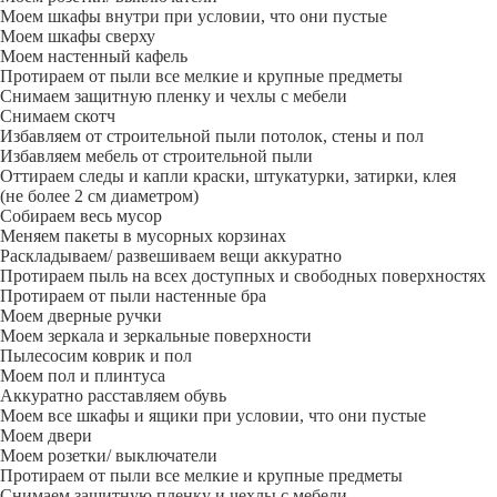
Моем шкафы внутри при условии, что они пустые
Моем шкафы сверху
Моем настенный кафель
Протираем от пыли все мелкие и крупные предметы
Снимаем защитную пленку и чехлы с мебели
Снимаем скотч
Избавляем от строительной пыли потолок, стены и пол
Избавляем мебель от строительной пыли
Оттираем следы и капли краски, штукатурки, затирки, клея
(не более 2 см диаметром)
Собираем весь мусор
Меняем пакеты в мусорных корзинах
Раскладываем/ развешиваем вещи аккуратно
Протираем пыль на всех доступных и свободных поверхностях
Протираем от пыли настенные бра
Моем дверные ручки
Моем зеркала и зеркальные поверхности
Пылесосим коврик и пол
Моем пол и плинтуса
Аккуратно расставляем обувь
Моем все шкафы и ящики при условии, что они пустые
Моем двери
Моем розетки/ выключатели
Протираем от пыли все мелкие и крупные предметы
Снимаем защитную пленку и чехлы с мебели