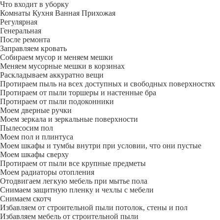
Что входит в уборку
Регу­лярная
Гене­ральная
После ремонта
Заправляем кровать
Собираем мусор и меняем мешки
Меняем мусорные мешки в корзинах
Раскладываем аккуратно вещи
Протираем пыль на всех доступных и свободных поверхностях
Протираем от пыли торшеры и настенные бра
Протираем от пыли подоконники
Моем дверные ручки
Моем зеркала и зеркальные поверхности
Пылесосим пол
Моем пол и плинтуса
Моем шкафы и тумбы внутри при условии, что они пустые
Моем шкафы сверху
Протираем от пыли все крупные предметы
Моем радиаторы отопления
Отодвигаем легкую мебель при мытье пола
Снимаем защитную пленку и чехлы с мебели
Снимаем скотч
Избавляем от строительной пыли потолок, стены и пол
Избавляем мебель от строительной пыли