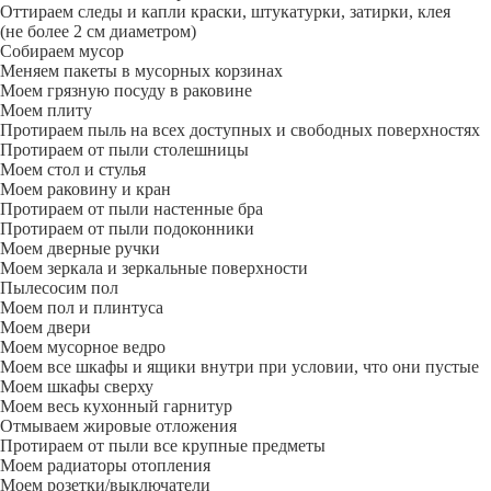
Оттираем следы и капли краски, штукатурки, затирки, клея
(не более 2 см диаметром)
Собираем мусор
Меняем пакеты в мусорных корзинах
Моем грязную посуду в раковине
Моем плиту
Протираем пыль на всех доступных и свободных поверхностях
Протираем от пыли столешницы
Моем стол и стулья
Моем раковину и кран
Протираем от пыли настенные бра
Протираем от пыли подоконники
Моем дверные ручки
Моем зеркала и зеркальные поверхности
Пылесосим пол
Моем пол и плинтуса
Моем двери
Моем мусорное ведро
Моем все шкафы и ящики внутри при условии, что они пустые
Моем шкафы сверху
Моем весь кухонный гарнитур
Отмываем жировые отложения
Протираем от пыли все крупные предметы
Моем радиаторы отопления
Моем розетки/выключатели