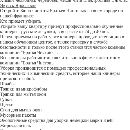
Химки
Челябинск
Череповец
Чехов
Чита
Электросталь
Энгельс
Якутск
Ярославль
Откройте Бюро чистоты Братьев Чистовых в своем городе по
нашей франшизе
Кто приедет убирать
Убирать вашу квартиру приедут профессионально обученные
клинеры - русские девушки, в возрасте от 24 до 40 лет.
Перед приемом на работу все клинеры проходят аттестацию в
нашем обучающем центре, а также проверку в службе
безопасности и только после этого становятся частью команды
компании "Братья Чистовы".
Все клинеры работают исключительно в форме с логотипом
компании "Братья Чистовы".
Уборка производится с помощью профессиональных
технических и химический средств, которые наши клинеры
привозят с собой:
Швабра
Тряпки из микрофибры
Тряпки для мытья окон
Губки
Щетки
Сгон для мытья окон
Мусорные пакеты
Экологичные средства для уборки немецкой марки Kiehl:
Жироудалитель