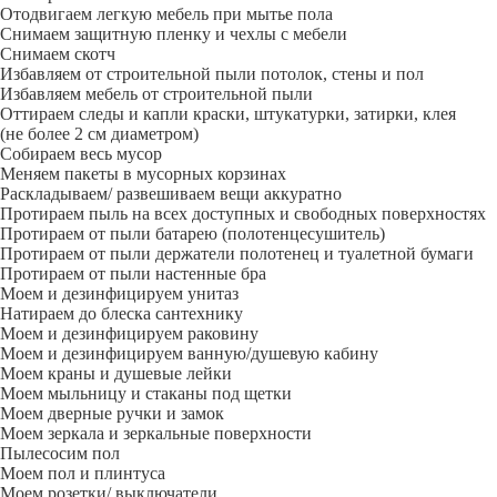
Отодвигаем легкую мебель при мытье пола
Снимаем защитную пленку и чехлы с мебели
Снимаем скотч
Избавляем от строительной пыли потолок, стены и пол
Избавляем мебель от строительной пыли
Оттираем следы и капли краски, штукатурки, затирки, клея
(не более 2 см диаметром)
Собираем весь мусор
Меняем пакеты в мусорных корзинах
Раскладываем/ развешиваем вещи аккуратно
Протираем пыль на всех доступных и свободных поверхностях
Протираем от пыли батарею (полотенцесушитель)
Протираем от пыли держатели полотенец и туалетной бумаги
Протираем от пыли настенные бра
Моем и дезинфицируем унитаз
Натираем до блеска сантехнику
Моем и дезинфицируем раковину
Моем и дезинфицируем ванную/душевую кабину
Моем краны и душевые лейки
Моем мыльницу и стаканы под щетки
Моем дверные ручки и замок
Моем зеркала и зеркальные поверхности
Пылесосим пол
Моем пол и плинтуса
Моем розетки/ выключатели