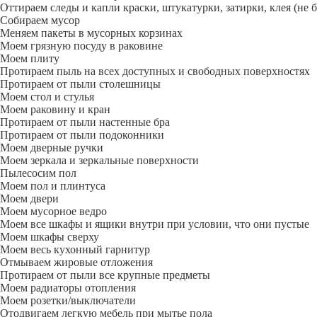
Оттираем следы и капли краски, штукатурки, затирки, клея (не 
Собираем мусор
Меняем пакеты в мусорных корзинах
Моем грязную посуду в раковине
Моем плиту
Протираем пыль на всех доступных и свободных поверхностях
Протираем от пыли столешницы
Моем стол и стулья
Моем раковину и кран
Протираем от пыли настенные бра
Протираем от пыли подоконники
Моем дверные ручки
Моем зеркала и зеркальные поверхности
Пылесосим пол
Моем пол и плинтуса
Моем двери
Моем мусорное ведро
Моем все шкафы и ящики внутри при условии, что они пустые
Моем шкафы сверху
Моем весь кухонный гарнитур
Отмываем жировые отложения
Протираем от пыли все крупные предметы
Моем радиаторы отопления
Моем розетки/выключатели
Отодвигаем легкую мебель при мытье пола