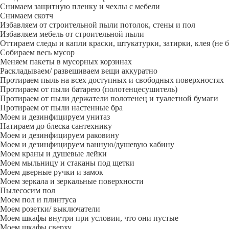
Снимаем защитную пленку и чехлы с мебели
Снимаем скотч
Избавляем от строительной пыли потолок, стены и пол
Избавляем мебель от строительной пыли
Оттираем следы и капли краски, штукатурки, затирки, клея (не 
Собираем весь мусор
Меняем пакеты в мусорных корзинах
Раскладываем/ развешиваем вещи аккуратно
Протираем пыль на всех доступных и свободных поверхностях
Протираем от пыли батарею (полотенцесушитель)
Протираем от пыли держатели полотенец и туалетной бумаги
Протираем от пыли настенные бра
Моем и дезинфицируем унитаз
Натираем до блеска сантехнику
Моем и дезинфицируем раковину
Моем и дезинфицируем ванную/душевую кабину
Моем краны и душевые лейки
Моем мыльницу и стаканы под щетки
Моем дверные ручки и замок
Моем зеркала и зеркальные поверхности
Пылесосим пол
Моем пол и плинтуса
Моем розетки/ выключатели
Моем шкафы внутри при условии, что они пустые
Моем шкафы сверху