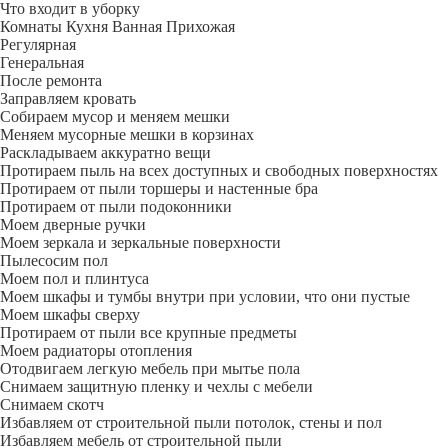
Что входит в уборку
Регу­лярная
Гене­ральная
После ремонта
Заправляем кровать
Собираем мусор и меняем мешки
Меняем мусорные мешки в корзинах
Раскладываем аккуратно вещи
Протираем пыль на всех доступных и свободных поверхностях
Протираем от пыли торшеры и настенные бра
Протираем от пыли подоконники
Моем дверные ручки
Моем зеркала и зеркальные поверхности
Пылесосим пол
Моем пол и плинтуса
Моем шкафы и тумбы внутри при условии, что они пустые
Моем шкафы сверху
Протираем от пыли все крупные предметы
Моем радиаторы отопления
Отодвигаем легкую мебель при мытье пола
Снимаем защитную пленку и чехлы с мебели
Снимаем скотч
Избавляем от строительной пыли потолок, стены и пол
Избавляем мебель от строительной пыли