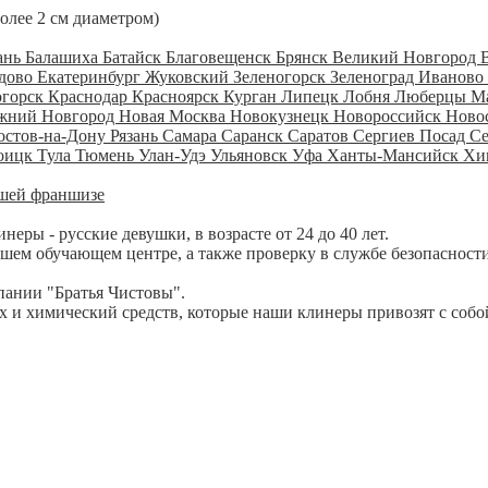
более 2 см диаметром)
ань
Балашиха
Батайск
Благовещенск
Брянск
Великий Новгород
дово
Екатеринбург
Жуковский
Зеленогорск
Зеленоград
Иваново
огорск
Краснодар
Красноярск
Курган
Липецк
Лобня
Люберцы
М
жний Новгород
Новая Москва
Новокузнецк
Новороссийск
Ново
остов-на-Дону
Рязань
Самара
Саранск
Саратов
Сергиев Посад
С
оицк
Тула
Тюмень
Улан-Удэ
Ульяновск
Уфа
Ханты-Мансийск
Хи
шей франшизе
ры - русские девушки, в возрасте от 24 до 40 лет.
шем обучающем центре, а также проверку в службе безопасности
пании "Братья Чистовы".
 и химический средств, которые наши клинеры привозят с собо