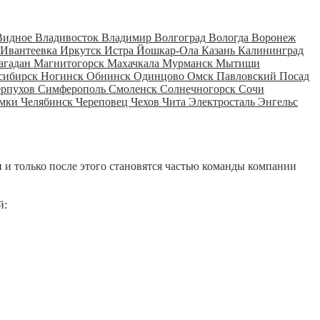
Видное
Владивосток
Владимир
Волгоград
Вологда
Воронеж
Ивантеевка
Иркутск
Истра
Йошкар-Ола
Казань
Калининград
агадан
Магнитогорск
Махачкала
Мурманск
Мытищи
сибирск
Ногинск
Обнинск
Одинцово
Омск
Павловский Посад
ерпухов
Симферополь
Смоленск
Солнечногорск
Сочи
мки
Челябинск
Череповец
Чехов
Чита
Электросталь
Энгельс
 и только после этого становятся частью команды компании
й: