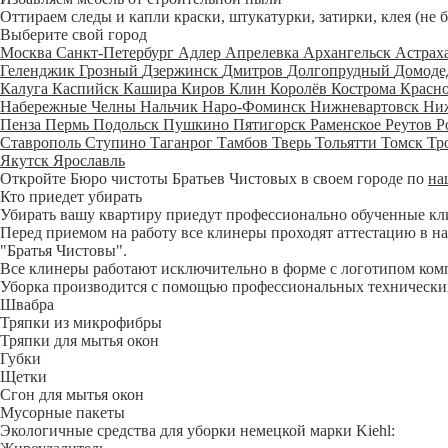
Оттираем следы и капли краски, штукатурки, затирки, клея (не 
Выберите свой город
Москва
Санкт-Петербург
Адлер
Апрелевка
Архангельск
Астрах
Геленджик
Грозный
Дзержинск
Дмитров
Долгопрудный
Домоде
Калуга
Каспийск
Кашира
Киров
Клин
Королёв
Кострома
Красн
Набережные Челны
Нальчик
Наро-Фоминск
Нижневартовск
Ни
Пенза
Пермь
Подольск
Пушкино
Пятигорск
Раменское
Реутов
Р
Ставрополь
Ступино
Таганрог
Тамбов
Тверь
Тольятти
Томск
Тр
Якутск
Ярославль
Откройте Бюро чистоты Братьев Чистовых в своем городе по
на
Кто приедет убирать
Убирать вашу квартиру приедут профессионально обученные клине
Перед приемом на работу все клинеры проходят аттестацию в на
"Братья Чистовы".
Все клинеры работают исключительно в форме с логотипом ком
Уборка производится с помощью профессиональных технических
Швабра
Тряпки из микрофибры
Тряпки для мытья окон
Губки
Щетки
Сгон для мытья окон
Мусорные пакеты
Экологичные средства для уборки немецкой марки Kiehl: