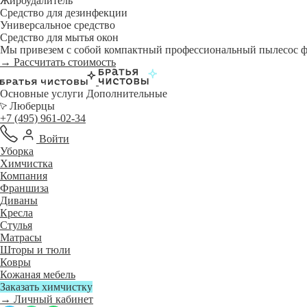
Жироудалитель
Средство для дезинфекции
Универсальное средство
Средство для мытья окон
Мы привезем с собой компактный профессиональный пылесос фи
→ Рассчитать стоимость
Основные услуги
Дополнительные
Люберцы
+7 (495) 961-02-34
Войти
Уборка
Химчистка
Компания
Франшиза
Диваны
Кресла
Стулья
Матрасы
Шторы и тюли
Ковры
Кожаная мебель
Заказать химчистку
→ Личный кабинет