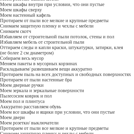
Моем шкафы внутри при условии, что они пустые
Моем шкафы сверху
Моем настенный кафель
Протираем от пыли все мелкие и крупные предметы
Снимаем защитную пленку и чехлы с мебели
Снимаем скотч
Избавляем от строительной пыли потолок, стены и пол
Избавляем мебель от строительной пыли
Оттираем следы и капли краски, штукатурки, затирки, клея
(не более 2 см диаметром)
Собираем весь мусор
Меняем пакеты в мусорных корзинах
Раскладываем/ развешиваем вещи аккуратно
Протираем пыль на всех доступных и свободных поверхностях
Протираем от пыли настенные бра
Моем дверные ручки
Моем зеркала и зеркальные поверхности
Пылесосим коврик и пол
Моем пол и плинтуса
Аккуратно расставляем обувь
Моем все шкафы и ящики при условии, что они пустые
Моем двери
Моем розетки/ выключатели
Протираем от пыли все мелкие и крупные предметы
Снимаем защитную пленку и чехлы с мебели