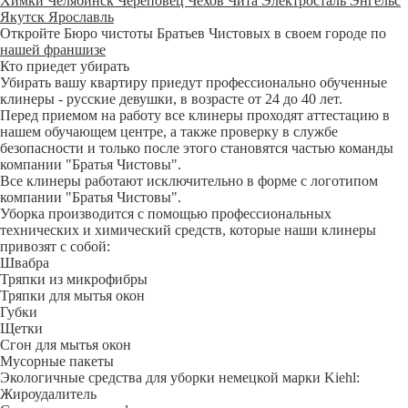
Химки
Челябинск
Череповец
Чехов
Чита
Электросталь
Энгельс
Якутск
Ярославль
Откройте Бюро чистоты Братьев Чистовых в своем городе по
нашей франшизе
Кто приедет убирать
Убирать вашу квартиру приедут профессионально обученные
клинеры - русские девушки, в возрасте от 24 до 40 лет.
Перед приемом на работу все клинеры проходят аттестацию в
нашем обучающем центре, а также проверку в службе
безопасности и только после этого становятся частью команды
компании "Братья Чистовы".
Все клинеры работают исключительно в форме с логотипом
компании "Братья Чистовы".
Уборка производится с помощью профессиональных
технических и химический средств, которые наши клинеры
привозят с собой:
Швабра
Тряпки из микрофибры
Тряпки для мытья окон
Губки
Щетки
Сгон для мытья окон
Мусорные пакеты
Экологичные средства для уборки немецкой марки Kiehl:
Жироудалитель