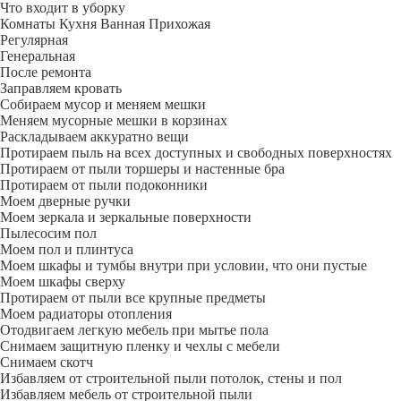
Что входит в уборку
Регу­лярная
Гене­ральная
После ремонта
Заправляем кровать
Собираем мусор и меняем мешки
Меняем мусорные мешки в корзинах
Раскладываем аккуратно вещи
Протираем пыль на всех доступных и свободных поверхностях
Протираем от пыли торшеры и настенные бра
Протираем от пыли подоконники
Моем дверные ручки
Моем зеркала и зеркальные поверхности
Пылесосим пол
Моем пол и плинтуса
Моем шкафы и тумбы внутри при условии, что они пустые
Моем шкафы сверху
Протираем от пыли все крупные предметы
Моем радиаторы отопления
Отодвигаем легкую мебель при мытье пола
Снимаем защитную пленку и чехлы с мебели
Снимаем скотч
Избавляем от строительной пыли потолок, стены и пол
Избавляем мебель от строительной пыли