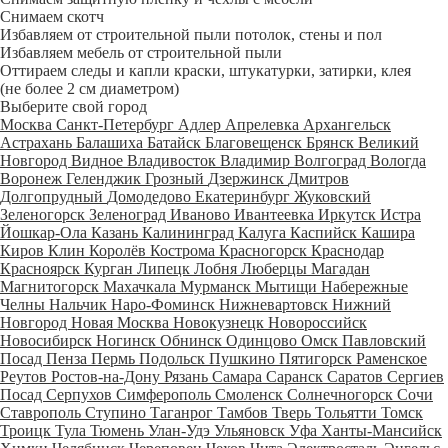
Снимаем скотч
Избавляем от строительной пыли потолок, стены и пол
Избавляем мебель от строительной пыли
Оттираем следы и капли краски, штукатурки, затирки, клея
(не более 2 см диаметром)
Выберите свой город
Москва
Санкт-Петербург
Адлер
Апрелевка
Архангельск
Астрахань
Балашиха
Батайск
Благовещенск
Брянск
Великий
Новгород
Видное
Владивосток
Владимир
Волгоград
Вологда
Воронеж
Геленджик
Грозный
Дзержинск
Дмитров
Долгопрудный
Домодедово
Екатеринбург
Жуковский
Зеленогорск
Зеленоград
Иваново
Ивантеевка
Иркутск
Истра
Йошкар-Ола
Казань
Калининград
Калуга
Каспийск
Кашира
Киров
Клин
Королёв
Кострома
Красногорск
Краснодар
Красноярск
Курган
Липецк
Лобня
Люберцы
Магадан
Магнитогорск
Махачкала
Мурманск
Мытищи
Набережные
Челны
Нальчик
Наро-Фоминск
Нижневартовск
Нижний
Новгород
Новая Москва
Новокузнецк
Новороссийск
Новосибирск
Ногинск
Обнинск
Одинцово
Омск
Павловский
Посад
Пенза
Пермь
Подольск
Пушкино
Пятигорск
Раменское
Реутов
Ростов-на-Дону
Рязань
Самара
Саранск
Саратов
Сергиев
Посад
Серпухов
Симферополь
Смоленск
Солнечногорск
Сочи
Ставрополь
Ступино
Таганрог
Тамбов
Тверь
Тольятти
Томск
Троицк
Тула
Тюмень
Улан-Удэ
Ульяновск
Уфа
Ханты-Мансийск