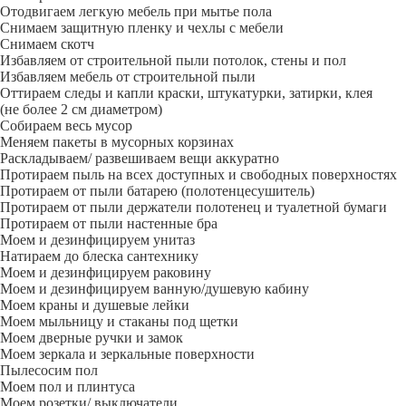
Отодвигаем легкую мебель при мытье пола
Снимаем защитную пленку и чехлы с мебели
Снимаем скотч
Избавляем от строительной пыли потолок, стены и пол
Избавляем мебель от строительной пыли
Оттираем следы и капли краски, штукатурки, затирки, клея
(не более 2 см диаметром)
Собираем весь мусор
Меняем пакеты в мусорных корзинах
Раскладываем/ развешиваем вещи аккуратно
Протираем пыль на всех доступных и свободных поверхностях
Протираем от пыли батарею (полотенцесушитель)
Протираем от пыли держатели полотенец и туалетной бумаги
Протираем от пыли настенные бра
Моем и дезинфицируем унитаз
Натираем до блеска сантехнику
Моем и дезинфицируем раковину
Моем и дезинфицируем ванную/душевую кабину
Моем краны и душевые лейки
Моем мыльницу и стаканы под щетки
Моем дверные ручки и замок
Моем зеркала и зеркальные поверхности
Пылесосим пол
Моем пол и плинтуса
Моем розетки/ выключатели