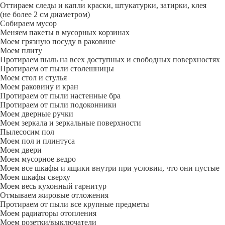
Оттираем следы и капли краски, штукатурки, затирки, клея
(не более 2 см диаметром)
Собираем мусор
Меняем пакеты в мусорных корзинах
Моем грязную посуду в раковине
Моем плиту
Протираем пыль на всех доступных и свободных поверхностях
Протираем от пыли столешницы
Моем стол и стулья
Моем раковину и кран
Протираем от пыли настенные бра
Протираем от пыли подоконники
Моем дверные ручки
Моем зеркала и зеркальные поверхности
Пылесосим пол
Моем пол и плинтуса
Моем двери
Моем мусорное ведро
Моем все шкафы и ящики внутри при условии, что они пустые
Моем шкафы сверху
Моем весь кухонный гарнитур
Отмываем жировые отложения
Протираем от пыли все крупные предметы
Моем радиаторы отопления
Моем розетки/выключатели