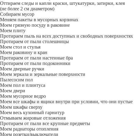
Оттираем следы и капли краски, штукатурки, затирки, клея
(не более 2 см диаметром)
Собираем мусор
Меняем пакеты в мусорных корзинах
Моем грязную посуду в раковине
Моем плиту
Протираем пыль на всех доступных и свободных поверхностях
Протираем от пыли столешницы
Моем стол и стулья
Моем раковину и кран
Протираем от пыли настенные бра
Протираем от пыли подоконники
Моем дверные ручки
Моем зеркала и зеркальные поверхности
Пылесосим пол
Моем пол и плинтуса
Моем двери
Моем мусорное ведро
Моем все шкафы и ящики внутри при условии, что они пустые
Моем шкафы сверху
Моем весь кухонный гарнитур
Отмываем жировые отложения
Протираем от пыли все крупные предметы
Моем радиаторы отопления
Моем розетки/выключатели