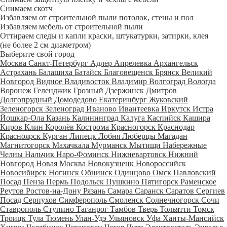
Снимаем скотч
Избавляем от строительной пыли потолок, стены и пол
Избавляем мебель от строительной пыли
Оттираем следы и капли краски, штукатурки, затирки, клея
(не более 2 см диаметром)
Выберите свой город
Москва
Санкт-Петербург
Адлер
Апрелевка
Архангельск
Астрахань
Балашиха
Батайск
Благовещенск
Брянск
Великий
Новгород
Видное
Владивосток
Владимир
Волгоград
Вологда
Воронеж
Геленджик
Грозный
Дзержинск
Дмитров
Долгопрудный
Домодедово
Екатеринбург
Жуковский
Зеленогорск
Зеленоград
Иваново
Ивантеевка
Иркутск
Истра
Йошкар-Ола
Казань
Калининград
Калуга
Каспийск
Кашира
Киров
Клин
Королёв
Кострома
Красногорск
Краснодар
Красноярск
Курган
Липецк
Лобня
Люберцы
Магадан
Магнитогорск
Махачкала
Мурманск
Мытищи
Набережные
Челны
Нальчик
Наро-Фоминск
Нижневартовск
Нижний
Новгород
Новая Москва
Новокузнецк
Новороссийск
Новосибирск
Ногинск
Обнинск
Одинцово
Омск
Павловский
Посад
Пенза
Пермь
Подольск
Пушкино
Пятигорск
Раменское
Реутов
Ростов-на-Дону
Рязань
Самара
Саранск
Саратов
Сергиев
Посад
Серпухов
Симферополь
Смоленск
Солнечногорск
Сочи
Ставрополь
Ступино
Таганрог
Тамбов
Тверь
Тольятти
Томск
Троицк
Тула
Тюмень
Улан-Удэ
Ульяновск
Уфа
Ханты-Мансийск