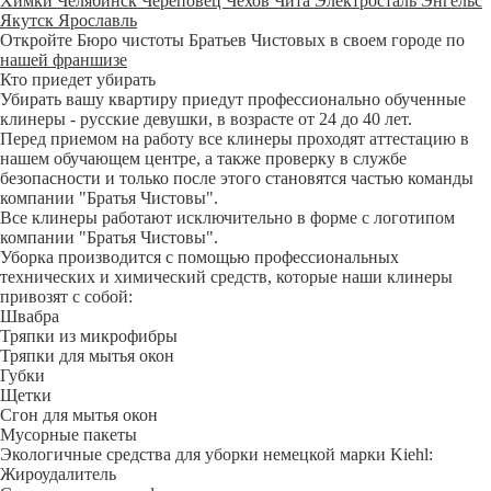
Химки
Челябинск
Череповец
Чехов
Чита
Электросталь
Энгельс
Якутск
Ярославль
Откройте Бюро чистоты Братьев Чистовых в своем городе по
нашей франшизе
Кто приедет убирать
Убирать вашу квартиру приедут профессионально обученные
клинеры - русские девушки, в возрасте от 24 до 40 лет.
Перед приемом на работу все клинеры проходят аттестацию в
нашем обучающем центре, а также проверку в службе
безопасности и только после этого становятся частью команды
компании "Братья Чистовы".
Все клинеры работают исключительно в форме с логотипом
компании "Братья Чистовы".
Уборка производится с помощью профессиональных
технических и химический средств, которые наши клинеры
привозят с собой:
Швабра
Тряпки из микрофибры
Тряпки для мытья окон
Губки
Щетки
Сгон для мытья окон
Мусорные пакеты
Экологичные средства для уборки немецкой марки Kiehl:
Жироудалитель