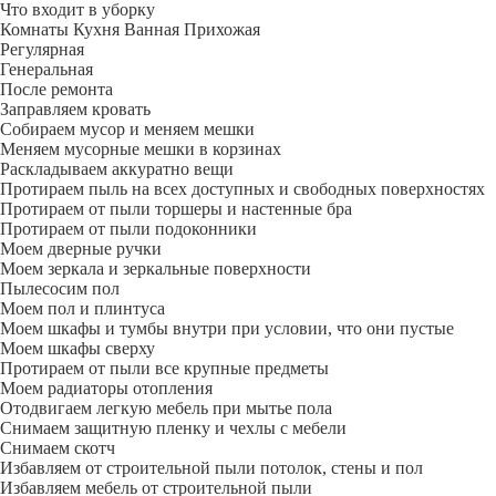
Что входит в уборку
Регу­лярная
Гене­ральная
После ремонта
Заправляем кровать
Собираем мусор и меняем мешки
Меняем мусорные мешки в корзинах
Раскладываем аккуратно вещи
Протираем пыль на всех доступных и свободных поверхностях
Протираем от пыли торшеры и настенные бра
Протираем от пыли подоконники
Моем дверные ручки
Моем зеркала и зеркальные поверхности
Пылесосим пол
Моем пол и плинтуса
Моем шкафы и тумбы внутри при условии, что они пустые
Моем шкафы сверху
Протираем от пыли все крупные предметы
Моем радиаторы отопления
Отодвигаем легкую мебель при мытье пола
Снимаем защитную пленку и чехлы с мебели
Снимаем скотч
Избавляем от строительной пыли потолок, стены и пол
Избавляем мебель от строительной пыли