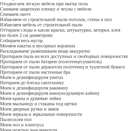
Отодвигаем легкую мебель при мытье пола
Снимаем защитную пленку и чехлы с мебели
Снимаем скотч
Избавляем от строительной пыли потолок, стены и пол
Избавляем мебель от строительной пыли
Оттираем следы и капли краски, штукатурки, затирки, клея
(не более 2 см диаметром)
Собираем весь мусор
Меняем пакеты в мусорных корзинах
Раскладываем/ развешиваем вещи аккуратно
Протираем пыль на всех доступных и свободных поверхностях
Протираем от пыли батарею (полотенцесушитель)
Протираем от пыли держатели полотенец и туалетной бумаги
Протираем от пыли настенные бра
Моем и дезинфицируем унитаз
Натираем до блеска сантехнику
Моем и дезинфицируем раковину
Моем и дезинфицируем ванную/душевую кабину
Моем краны и душевые лейки
Моем мыльницу и стаканы под щетки
Моем дверные ручки и замок
Моем зеркала и зеркальные поверхности
Пылесосим пол
Моем пол и плинтуса
Моем розетки/ выключатели