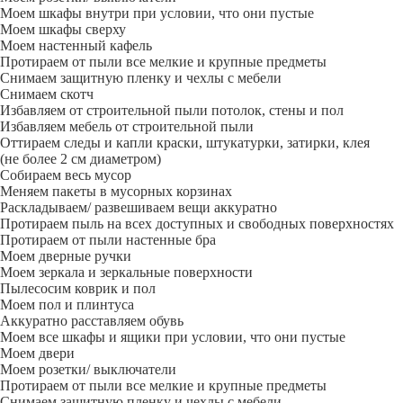
Моем шкафы внутри при условии, что они пустые
Моем шкафы сверху
Моем настенный кафель
Протираем от пыли все мелкие и крупные предметы
Снимаем защитную пленку и чехлы с мебели
Снимаем скотч
Избавляем от строительной пыли потолок, стены и пол
Избавляем мебель от строительной пыли
Оттираем следы и капли краски, штукатурки, затирки, клея
(не более 2 см диаметром)
Собираем весь мусор
Меняем пакеты в мусорных корзинах
Раскладываем/ развешиваем вещи аккуратно
Протираем пыль на всех доступных и свободных поверхностях
Протираем от пыли настенные бра
Моем дверные ручки
Моем зеркала и зеркальные поверхности
Пылесосим коврик и пол
Моем пол и плинтуса
Аккуратно расставляем обувь
Моем все шкафы и ящики при условии, что они пустые
Моем двери
Моем розетки/ выключатели
Протираем от пыли все мелкие и крупные предметы
Снимаем защитную пленку и чехлы с мебели