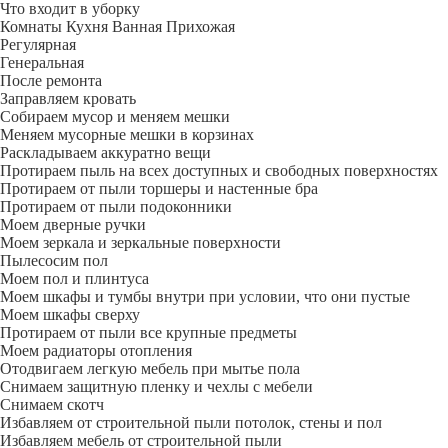
Что входит в уборку
Регу­лярная
Гене­ральная
После ремонта
Заправляем кровать
Собираем мусор и меняем мешки
Меняем мусорные мешки в корзинах
Раскладываем аккуратно вещи
Протираем пыль на всех доступных и свободных поверхностях
Протираем от пыли торшеры и настенные бра
Протираем от пыли подоконники
Моем дверные ручки
Моем зеркала и зеркальные поверхности
Пылесосим пол
Моем пол и плинтуса
Моем шкафы и тумбы внутри при условии, что они пустые
Моем шкафы сверху
Протираем от пыли все крупные предметы
Моем радиаторы отопления
Отодвигаем легкую мебель при мытье пола
Снимаем защитную пленку и чехлы с мебели
Снимаем скотч
Избавляем от строительной пыли потолок, стены и пол
Избавляем мебель от строительной пыли