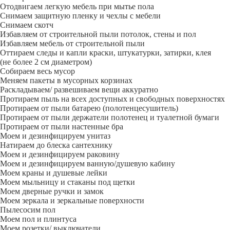
Отодвигаем легкую мебель при мытье пола
Снимаем защитную пленку и чехлы с мебели
Снимаем скотч
Избавляем от строительной пыли потолок, стены и пол
Избавляем мебель от строительной пыли
Оттираем следы и капли краски, штукатурки, затирки, клея
(не более 2 см диаметром)
Собираем весь мусор
Меняем пакеты в мусорных корзинах
Раскладываем/ развешиваем вещи аккуратно
Протираем пыль на всех доступных и свободных поверхностях
Протираем от пыли батарею (полотенцесушитель)
Протираем от пыли держатели полотенец и туалетной бумаги
Протираем от пыли настенные бра
Моем и дезинфицируем унитаз
Натираем до блеска сантехнику
Моем и дезинфицируем раковину
Моем и дезинфицируем ванную/душевую кабину
Моем краны и душевые лейки
Моем мыльницу и стаканы под щетки
Моем дверные ручки и замок
Моем зеркала и зеркальные поверхности
Пылесосим пол
Моем пол и плинтуса
Моем розетки/ выключатели