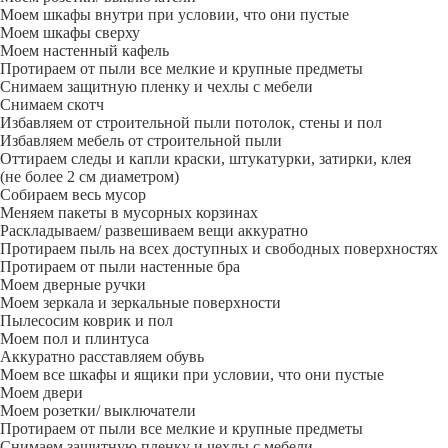
Моем шкафы внутри при условии, что они пустые
Моем шкафы сверху
Моем настенный кафель
Протираем от пыли все мелкие и крупные предметы
Снимаем защитную пленку и чехлы с мебели
Снимаем скотч
Избавляем от строительной пыли потолок, стены и пол
Избавляем мебель от строительной пыли
Оттираем следы и капли краски, штукатурки, затирки, клея
(не более 2 см диаметром)
Собираем весь мусор
Меняем пакеты в мусорных корзинах
Раскладываем/ развешиваем вещи аккуратно
Протираем пыль на всех доступных и свободных поверхностях
Протираем от пыли настенные бра
Моем дверные ручки
Моем зеркала и зеркальные поверхности
Пылесосим коврик и пол
Моем пол и плинтуса
Аккуратно расставляем обувь
Моем все шкафы и ящики при условии, что они пустые
Моем двери
Моем розетки/ выключатели
Протираем от пыли все мелкие и крупные предметы
Снимаем защитную пленку и чехлы с мебели