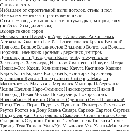
Снимаем скотч
Избавляем от строительной пыли потолок, стены и пол
Избавляем мебель от строительной пыли
Оттираем следы и капли краски, штукатурки, затирки, клея
(не более 2 см диаметром)
Выберите свой город
Москва
Санкт-Петербург
Адлер
Апрелевка
Архангельск
Астрахань
Балашиха
Батайск
Благовещенск
Брянск
Великий
Новгород
Видное
Владивосток
Владимир
Волгоград
Вологда
Воронеж
Геленджик
Грозный
Дзержинск
Дмитров
Долгопрудный
Домодедово
Екатеринбург
Жуковский
Зеленогорск
Зеленоград
Иваново
Ивантеевка
Иркутск
Истра
Йошкар-Ола
Казань
Калининград
Калуга
Каспийск
Кашира
Киров
Клин
Королёв
Кострома
Красногорск
Краснодар
Красноярск
Курган
Липецк
Лобня
Люберцы
Магадан
Магнитогорск
Махачкала
Мурманск
Мытищи
Набережные
Челны
Нальчик
Наро-Фоминск
Нижневартовск
Нижний
Новгород
Новая Москва
Новокузнецк
Новороссийск
Новосибирск
Ногинск
Обнинск
Одинцово
Омск
Павловский
Посад
Пенза
Пермь
Подольск
Пушкино
Пятигорск
Раменское
Реутов
Ростов-на-Дону
Рязань
Самара
Саранск
Саратов
Сергиев
Посад
Серпухов
Симферополь
Смоленск
Солнечногорск
Сочи
Ставрополь
Ступино
Таганрог
Тамбов
Тверь
Тольятти
Томск
Троицк
Тула
Тюмень
Улан-Удэ
Ульяновск
Уфа
Ханты-Мансийск