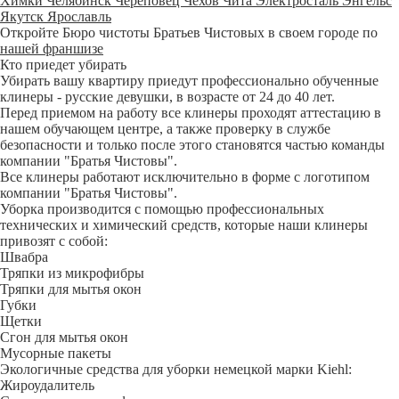
Химки
Челябинск
Череповец
Чехов
Чита
Электросталь
Энгельс
Якутск
Ярославль
Откройте Бюро чистоты Братьев Чистовых в своем городе по
нашей франшизе
Кто приедет убирать
Убирать вашу квартиру приедут профессионально обученные
клинеры - русские девушки, в возрасте от 24 до 40 лет.
Перед приемом на работу все клинеры проходят аттестацию в
нашем обучающем центре, а также проверку в службе
безопасности и только после этого становятся частью команды
компании "Братья Чистовы".
Все клинеры работают исключительно в форме с логотипом
компании "Братья Чистовы".
Уборка производится с помощью профессиональных
технических и химический средств, которые наши клинеры
привозят с собой:
Швабра
Тряпки из микрофибры
Тряпки для мытья окон
Губки
Щетки
Сгон для мытья окон
Мусорные пакеты
Экологичные средства для уборки немецкой марки Kiehl:
Жироудалитель