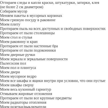
Оттираем следы и капли краски, штукатурки, затирки, клея
(не более 2 см диаметром)
Собираем мусор
Меняем пакеты в мусорных корзинах
Моем грязную посуду в раковине
Моем плиту
Протираем пыль на всех доступных и свободных поверхностях
Протираем от пыли столешницы
Моем стол и стулья
Моем раковину и кран
Протираем от пыли настенные бра
Протираем от пыли подоконники
Моем дверные ручки
Моем зеркала и зеркальные поверхности
Пылесосим пол
Моем пол и плинтуса
Моем двери
Моем мусорное ведро
Моем все шкафы и ящики внутри при условии, что они пустые
Моем шкафы сверху
Моем весь кухонный гарнитур
Отмываем жировые отложения
Протираем от пыли все крупные предметы
Моем радиаторы отопления
Моем розетки/выключатели