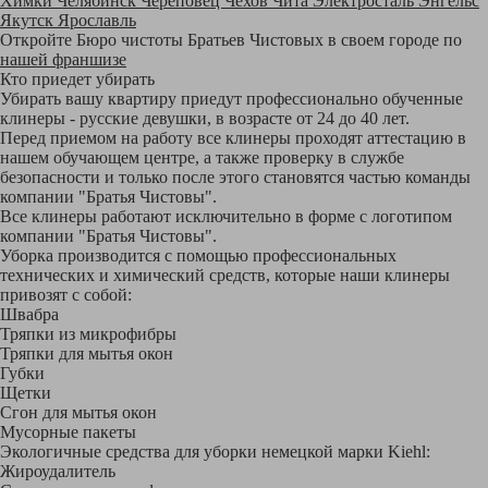
Химки
Челябинск
Череповец
Чехов
Чита
Электросталь
Энгельс
Якутск
Ярославль
Откройте Бюро чистоты Братьев Чистовых в своем городе по
нашей франшизе
Кто приедет убирать
Убирать вашу квартиру приедут профессионально обученные
клинеры - русские девушки, в возрасте от 24 до 40 лет.
Перед приемом на работу все клинеры проходят аттестацию в
нашем обучающем центре, а также проверку в службе
безопасности и только после этого становятся частью команды
компании "Братья Чистовы".
Все клинеры работают исключительно в форме с логотипом
компании "Братья Чистовы".
Уборка производится с помощью профессиональных
технических и химический средств, которые наши клинеры
привозят с собой:
Швабра
Тряпки из микрофибры
Тряпки для мытья окон
Губки
Щетки
Сгон для мытья окон
Мусорные пакеты
Экологичные средства для уборки немецкой марки Kiehl:
Жироудалитель