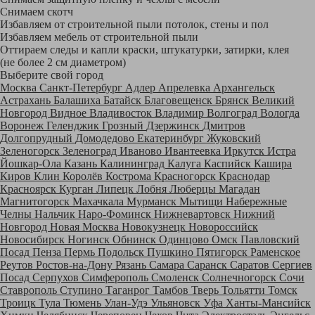
Снимаем скотч
Избавляем от строительной пыли потолок, стены и пол
Избавляем мебель от строительной пыли
Оттираем следы и капли краски, штукатурки, затирки, клея
(не более 2 см диаметром)
Выберите свой город
Москва
Санкт-Петербург
Адлер
Апрелевка
Архангельск
Астрахань
Балашиха
Батайск
Благовещенск
Брянск
Великий
Новгород
Видное
Владивосток
Владимир
Волгоград
Вологда
Воронеж
Геленджик
Грозный
Дзержинск
Дмитров
Долгопрудный
Домодедово
Екатеринбург
Жуковский
Зеленогорск
Зеленоград
Иваново
Ивантеевка
Иркутск
Истра
Йошкар-Ола
Казань
Калининград
Калуга
Каспийск
Кашира
Киров
Клин
Королёв
Кострома
Красногорск
Краснодар
Красноярск
Курган
Липецк
Лобня
Люберцы
Магадан
Магнитогорск
Махачкала
Мурманск
Мытищи
Набережные
Челны
Нальчик
Наро-Фоминск
Нижневартовск
Нижний
Новгород
Новая Москва
Новокузнецк
Новороссийск
Новосибирск
Ногинск
Обнинск
Одинцово
Омск
Павловский
Посад
Пенза
Пермь
Подольск
Пушкино
Пятигорск
Раменское
Реутов
Ростов-на-Дону
Рязань
Самара
Саранск
Саратов
Сергиев
Посад
Серпухов
Симферополь
Смоленск
Солнечногорск
Сочи
Ставрополь
Ступино
Таганрог
Тамбов
Тверь
Тольятти
Томск
Троицк
Тула
Тюмень
Улан-Удэ
Ульяновск
Уфа
Ханты-Мансийск