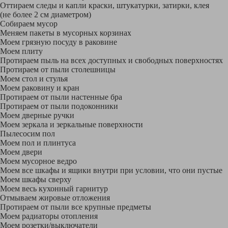
Оттираем следы и капли краски, штукатурки, затирки, клея
(не более 2 см диаметром)
Собираем мусор
Меняем пакеты в мусорных корзинах
Моем грязную посуду в раковине
Моем плиту
Протираем пыль на всех доступных и свободных поверхностях
Протираем от пыли столешницы
Моем стол и стулья
Моем раковину и кран
Протираем от пыли настенные бра
Протираем от пыли подоконники
Моем дверные ручки
Моем зеркала и зеркальные поверхности
Пылесосим пол
Моем пол и плинтуса
Моем двери
Моем мусорное ведро
Моем все шкафы и ящики внутри при условии, что они пустые
Моем шкафы сверху
Моем весь кухонный гарнитур
Отмываем жировые отложения
Протираем от пыли все крупные предметы
Моем радиаторы отопления
Моем розетки/выключатели