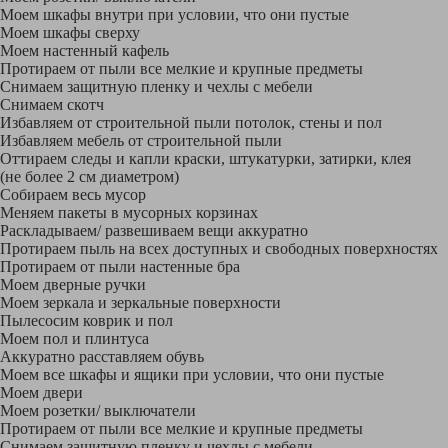
Моем шкафы внутри при условии, что они пустые
Моем шкафы сверху
Моем настенный кафель
Протираем от пыли все мелкие и крупные предметы
Снимаем защитную пленку и чехлы с мебели
Снимаем скотч
Избавляем от строительной пыли потолок, стены и пол
Избавляем мебель от строительной пыли
Оттираем следы и капли краски, штукатурки, затирки, клея
(не более 2 см диаметром)
Собираем весь мусор
Меняем пакеты в мусорных корзинах
Раскладываем/ развешиваем вещи аккуратно
Протираем пыль на всех доступных и свободных поверхностях
Протираем от пыли настенные бра
Моем дверные ручки
Моем зеркала и зеркальные поверхности
Пылесосим коврик и пол
Моем пол и плинтуса
Аккуратно расставляем обувь
Моем все шкафы и ящики при условии, что они пустые
Моем двери
Моем розетки/ выключатели
Протираем от пыли все мелкие и крупные предметы
Снимаем защитную пленку и чехлы с мебели