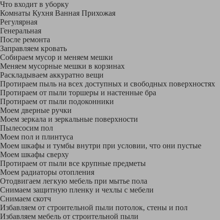
Что входит в уборку
Регу­лярная
Гене­ральная
После ремонта
Заправляем кровать
Собираем мусор и меняем мешки
Меняем мусорные мешки в корзинах
Раскладываем аккуратно вещи
Протираем пыль на всех доступных и свободных поверхностях
Протираем от пыли торшеры и настенные бра
Протираем от пыли подоконники
Моем дверные ручки
Моем зеркала и зеркальные поверхности
Пылесосим пол
Моем пол и плинтуса
Моем шкафы и тумбы внутри при условии, что они пустые
Моем шкафы сверху
Протираем от пыли все крупные предметы
Моем радиаторы отопления
Отодвигаем легкую мебель при мытье пола
Снимаем защитную пленку и чехлы с мебели
Снимаем скотч
Избавляем от строительной пыли потолок, стены и пол
Избавляем мебель от строительной пыли