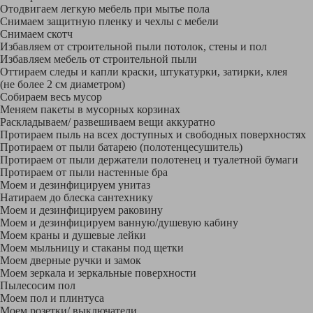
Отодвигаем легкую мебель при мытье пола
Снимаем защитную пленку и чехлы с мебели
Снимаем скотч
Избавляем от строительной пыли потолок, стены и пол
Избавляем мебель от строительной пыли
Оттираем следы и капли краски, штукатурки, затирки, клея
(не более 2 см диаметром)
Собираем весь мусор
Меняем пакеты в мусорных корзинах
Раскладываем/ развешиваем вещи аккуратно
Протираем пыль на всех доступных и свободных поверхностях
Протираем от пыли батарею (полотенцесушитель)
Протираем от пыли держатели полотенец и туалетной бумаги
Протираем от пыли настенные бра
Моем и дезинфицируем унитаз
Натираем до блеска сантехнику
Моем и дезинфицируем раковину
Моем и дезинфицируем ванную/душевую кабину
Моем краны и душевые лейки
Моем мыльницу и стаканы под щетки
Моем дверные ручки и замок
Моем зеркала и зеркальные поверхности
Пылесосим пол
Моем пол и плинтуса
Моем розетки/ выключатели