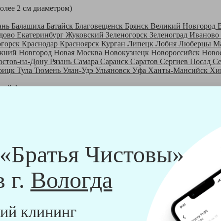
более 2 см диаметром)
ань
Балашиха
Батайск
Благовещенск
Брянск
Великий Новгород
дово
Екатеринбург
Жуковский
Зеленогорск
Зеленоград
Иваново
огорск
Краснодар
Красноярск
Курган
Липецк
Лобня
Люберцы
М
жний Новгород
Новая Москва
Новокузнецк
Новороссийск
Ново
остов-на-Дону
Рязань
Самара
Саранск
Саратов
Сергиев Посад
С
оицк
Тула
Тюмень
Улан-Удэ
Ульяновск
Уфа
Ханты-Мансийск
Хи
шей франшизе
ры - русские девушки, в возрасте от 24 до 40 лет.
шем обучающем центре, а также проверку в службе безопасности
пании "Братья Чистовы".
 и химический средств, которые наши клинеры привозят с собо
 «Братья Чистовы»
в г.
Вологда
ий клининг