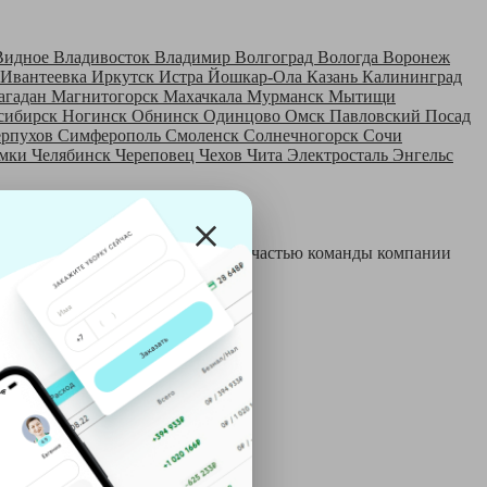
Видное
Владивосток
Владимир
Волгоград
Вологда
Воронеж
Ивантеевка
Иркутск
Истра
Йошкар-Ола
Казань
Калининград
агадан
Магнитогорск
Махачкала
Мурманск
Мытищи
сибирск
Ногинск
Обнинск
Одинцово
Омск
Павловский Посад
ерпухов
Симферополь
Смоленск
Солнечногорск
Сочи
мки
Челябинск
Череповец
Чехов
Чита
Электросталь
Энгельс
 и только после этого становятся частью команды компании
й: