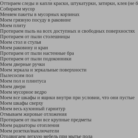
Оттираем следы и капли краски, штукатурки, затирки, клея (не 
Собираем мусор
Меняем пакеты в мусорных корзинах
Моем грязную посуду в раковине
Моем плиту
Протираем пыль на всех доступных и свободных поверхностях
Протираем от пыли столешницы
Моем стол и стулья
Моем раковину и кран
Протираем от пыли настенные бра
Протираем от пыли подоконники
Моем дверные ручки
Моем зеркала и зеркальные поверхности
Пылесосим пол
Моем пол и плинтуса
Моем двери
Моем мусорное ведро
Моем все шкафы и ящики внутри при условии, что они пустые
Моем шкафы сверху
Моем весь кухонный гарнитур
Отмываем жировые отложения
Протираем от пыли все крупные предметы
Моем радиаторы отопления
Моем розетки/выключатели
Отодвигаем легкую мебель при мытье пола