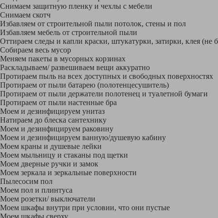
Снимаем защитную пленку и чехлы с мебели
Снимаем скотч
Избавляем от строительной пыли потолок, стены и пол
Избавляем мебель от строительной пыли
Оттираем следы и капли краски, штукатурки, затирки, клея (не 
Собираем весь мусор
Меняем пакеты в мусорных корзинах
Раскладываем/ развешиваем вещи аккуратно
Протираем пыль на всех доступных и свободных поверхностях
Протираем от пыли батарею (полотенцесушитель)
Протираем от пыли держатели полотенец и туалетной бумаги
Протираем от пыли настенные бра
Моем и дезинфицируем унитаз
Натираем до блеска сантехнику
Моем и дезинфицируем раковину
Моем и дезинфицируем ванную/душевую кабину
Моем краны и душевые лейки
Моем мыльницу и стаканы под щетки
Моем дверные ручки и замок
Моем зеркала и зеркальные поверхности
Пылесосим пол
Моем пол и плинтуса
Моем розетки/ выключатели
Моем шкафы внутри при условии, что они пустые
Моем шкафы сверху