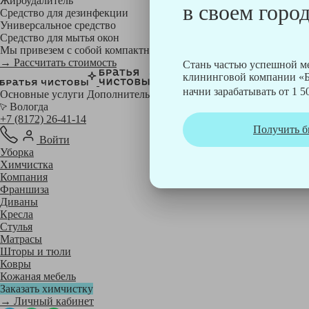
Жироудалитель
в своем город
Средство для дезинфекции
Универсальное средство
Средство для мытья окон
Мы привезем с собой компактный профессиональный пылесос фи
→ Рассчитать стоимость
Стань частью успешной 
клининговой компании «Б
начни зарабатывать от 1 50
Основные услуги
Дополнительные
Вологда
+7 (8172) 26-41-14
Получить б
Войти
Уборка
Химчистка
Компания
Франшиза
Диваны
Кресла
Стулья
Матрасы
Шторы и тюли
Ковры
Кожаная мебель
Заказать химчистку
→ Личный кабинет