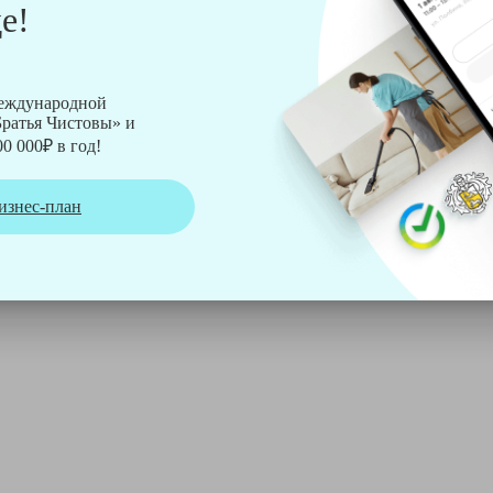
е!
рмы Soteco, а также утюг, ведро, парогенератор, аппарат дл
международной
ратья Чистовы» и
0 000₽ в год!
изнес-план