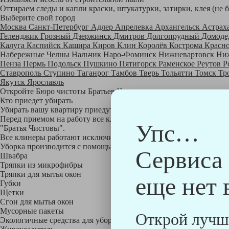
Оттираем следы и капли краски, штукатурки, затирки, клея (не 
Выберите свой город
Москва
Санкт-Петербург
Адлер
Апрелевка
Архангельск
Астрах
Геленджик
Грозный
Дзержинск
Дмитров
Долгопрудный
Домоде
Калуга
Каспийск
Кашира
Киров
Клин
Королёв
Кострома
Красн
Набережные Челны
Нальчик
Наро-Фоминск
Нижневартовск
Ни
Пенза
Пермь
Подольск
Пушкино
Пятигорск
Раменское
Реутов
Р
Ставрополь
Ступино
Таганрог
Тамбов
Тверь
Тольятти
Томск
Тр
Якутск
Ярославль
Откройте Бюро чистоты Братьев Чистовых в своем городе по
на
Кто приедет убирать
Убирать вашу квартиру приедут профессионально обученные клине
Перед приемом на работу все клинеры проходят аттестацию в на
Упс…
"Братья Чистовы".
Все клинеры работают исключительно в форме с логотипом ком
Уборка производится с помощью профессиональных технических
Сервиса
Швабра
Тряпки из микрофибры
Тряпки для мытья окон
еще нет 
Губки
Щетки
Сгон для мытья окон
Мусорные пакеты
Открой лучш
Экологичные средства для уборки немецкой марки Kiehl: