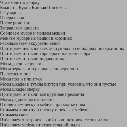
Что входит в уборку
Регу­лярная
Гене­ральная
После ремонта
Заправляем кровать
Собираем мусор и меняем мешки
Меняем мусорные мешки в корзинах
Раскладываем аккуратно вещи
Протираем пыль на всех доступных и свободных поверхностях
Протираем от пыли торшеры и настенные бра
Протираем от пыли подоконники
Моем дверные ручки
Моем зеркала и зеркальные поверхности
Пылесосим пол
Моем пол и плинтуса
Моем шкафы и тумбы внутри при условии, что они пустые
Моем шкафы сверху
Протираем от пыли все крупные предметы
Моем радиаторы отопления
Отодвигаем легкую мебель при мытье пола
Снимаем защитную пленку и чехлы с мебели
Снимаем скотч
Избавляем от строительной пыли потолок, стены и пол
Избавляем мебель от строительной пыли