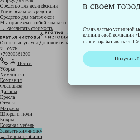
Жироудалитель
в своем город
Средство для дезинфекции
Универсальное средство
Средство для мытья окон
Мы привезем с собой компактный профессиональный пылесос фи
→ Рассчитать стоимость
Стань частью успешной 
клининговой компании «Б
начни зарабатывать от 1 50
Основные услуги
Дополнительные
Томск
+79300361300
Получить б
Войти
Уборка
Химчистка
Компания
Франшиза
Диваны
Кресла
Стулья
Матрасы
Шторы и тюли
Ковры
Кожаная мебель
Заказать химчистку
→ Личный кабинет