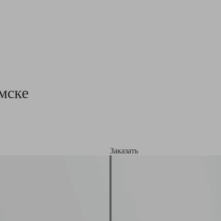
мске
Заказать