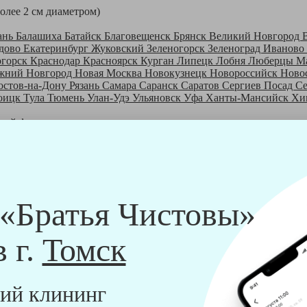
более 2 см диаметром)
ань
Балашиха
Батайск
Благовещенск
Брянск
Великий Новгород
дово
Екатеринбург
Жуковский
Зеленогорск
Зеленоград
Иваново
огорск
Краснодар
Красноярск
Курган
Липецк
Лобня
Люберцы
М
жний Новгород
Новая Москва
Новокузнецк
Новороссийск
Ново
остов-на-Дону
Рязань
Самара
Саранск
Саратов
Сергиев Посад
С
оицк
Тула
Тюмень
Улан-Удэ
Ульяновск
Уфа
Ханты-Мансийск
Хи
шей франшизе
ры - русские девушки, в возрасте от 24 до 40 лет.
шем обучающем центре, а также проверку в службе безопасности
пании "Братья Чистовы".
 и химический средств, которые наши клинеры привозят с собо
 «Братья Чистовы»
в г.
Томск
ий клининг