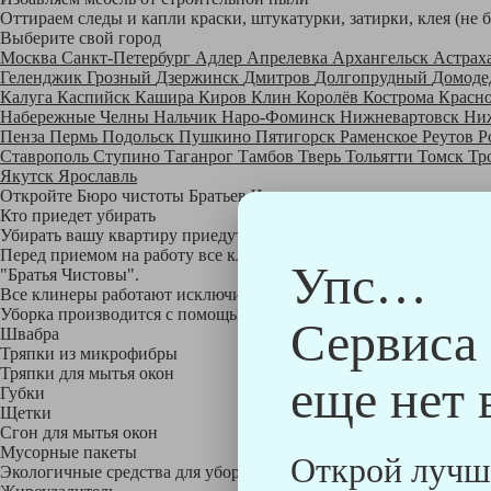
Оттираем следы и капли краски, штукатурки, затирки, клея (не 
Выберите свой город
Москва
Санкт-Петербург
Адлер
Апрелевка
Архангельск
Астрах
Геленджик
Грозный
Дзержинск
Дмитров
Долгопрудный
Домоде
Калуга
Каспийск
Кашира
Киров
Клин
Королёв
Кострома
Красн
Набережные Челны
Нальчик
Наро-Фоминск
Нижневартовск
Ни
Пенза
Пермь
Подольск
Пушкино
Пятигорск
Раменское
Реутов
Р
Ставрополь
Ступино
Таганрог
Тамбов
Тверь
Тольятти
Томск
Тр
Якутск
Ярославль
Откройте Бюро чистоты Братьев Чистовых в своем городе по
на
Кто приедет убирать
Убирать вашу квартиру приедут профессионально обученные клине
Перед приемом на работу все клинеры проходят аттестацию в на
Упс…
"Братья Чистовы".
Все клинеры работают исключительно в форме с логотипом ком
Уборка производится с помощью профессиональных технических
Сервиса
Швабра
Тряпки из микрофибры
Тряпки для мытья окон
еще нет 
Губки
Щетки
Сгон для мытья окон
Мусорные пакеты
Открой лучш
Экологичные средства для уборки немецкой марки Kiehl: