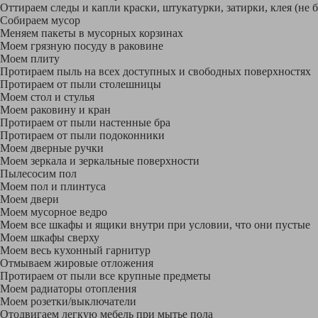
Оттираем следы и капли краски, штукатурки, затирки, клея (не 
Собираем мусор
Меняем пакеты в мусорных корзинах
Моем грязную посуду в раковине
Моем плиту
Протираем пыль на всех доступных и свободных поверхностях
Протираем от пыли столешницы
Моем стол и стулья
Моем раковину и кран
Протираем от пыли настенные бра
Протираем от пыли подоконники
Моем дверные ручки
Моем зеркала и зеркальные поверхности
Пылесосим пол
Моем пол и плинтуса
Моем двери
Моем мусорное ведро
Моем все шкафы и ящики внутри при условии, что они пустые
Моем шкафы сверху
Моем весь кухонный гарнитур
Отмываем жировые отложения
Протираем от пыли все крупные предметы
Моем радиаторы отопления
Моем розетки/выключатели
Отодвигаем легкую мебель при мытье пола