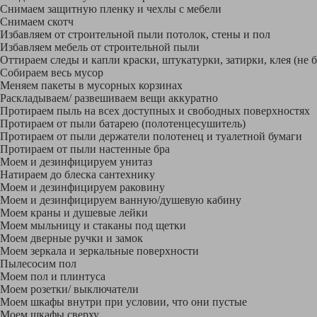
Снимаем защитную пленку и чехлы с мебели
Снимаем скотч
Избавляем от строительной пыли потолок, стены и пол
Избавляем мебель от строительной пыли
Оттираем следы и капли краски, штукатурки, затирки, клея (не 
Собираем весь мусор
Меняем пакеты в мусорных корзинах
Раскладываем/ развешиваем вещи аккуратно
Протираем пыль на всех доступных и свободных поверхностях
Протираем от пыли батарею (полотенцесушитель)
Протираем от пыли держатели полотенец и туалетной бумаги
Протираем от пыли настенные бра
Моем и дезинфицируем унитаз
Натираем до блеска сантехнику
Моем и дезинфицируем раковину
Моем и дезинфицируем ванную/душевую кабину
Моем краны и душевые лейки
Моем мыльницу и стаканы под щетки
Моем дверные ручки и замок
Моем зеркала и зеркальные поверхности
Пылесосим пол
Моем пол и плинтуса
Моем розетки/ выключатели
Моем шкафы внутри при условии, что они пустые
Моем шкафы сверху