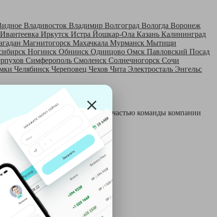
Видное
Владивосток
Владимир
Волгоград
Вологда
Воронеж
Ивантеевка
Иркутск
Истра
Йошкар-Ола
Казань
Калининград
агадан
Магнитогорск
Махачкала
Мурманск
Мытищи
сибирск
Ногинск
Обнинск
Одинцово
Омск
Павловский Посад
ерпухов
Симферополь
Смоленск
Солнечногорск
Сочи
мки
Челябинск
Череповец
Чехов
Чита
Электросталь
Энгельс
 и только после этого становятся частью команды компании
й: