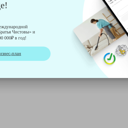
е!
рмы Soteco, а также утюг, ведро, парогенератор, аппарат дл
международной
ратья Чистовы» и
0 000₽ в год!
изнес-план