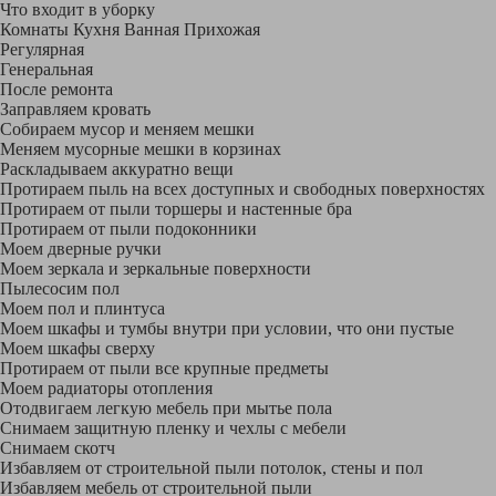
Что входит в уборку
Регу­лярная
Гене­ральная
После ремонта
Заправляем кровать
Собираем мусор и меняем мешки
Меняем мусорные мешки в корзинах
Раскладываем аккуратно вещи
Протираем пыль на всех доступных и свободных поверхностях
Протираем от пыли торшеры и настенные бра
Протираем от пыли подоконники
Моем дверные ручки
Моем зеркала и зеркальные поверхности
Пылесосим пол
Моем пол и плинтуса
Моем шкафы и тумбы внутри при условии, что они пустые
Моем шкафы сверху
Протираем от пыли все крупные предметы
Моем радиаторы отопления
Отодвигаем легкую мебель при мытье пола
Снимаем защитную пленку и чехлы с мебели
Снимаем скотч
Избавляем от строительной пыли потолок, стены и пол
Избавляем мебель от строительной пыли