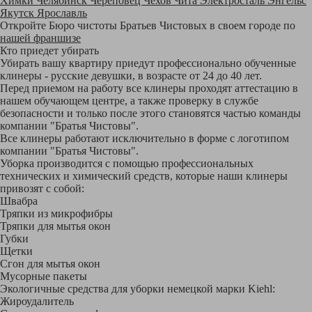
Химки
Челябинск
Череповец
Чехов
Чита
Электросталь
Энгельс
Якутск
Ярославль
Откройте Бюро чистоты Братьев Чистовых в своем городе по
нашей франшизе
Кто приедет убирать
Убирать вашу квартиру приедут профессионально обученные
клинеры - русские девушки, в возрасте от 24 до 40 лет.
Перед приемом на работу все клинеры проходят аттестацию в
нашем обучающем центре, а также проверку в службе
безопасности и только после этого становятся частью команды
компании "Братья Чистовы".
Все клинеры работают исключительно в форме с логотипом
компании "Братья Чистовы".
Уборка производится с помощью профессиональных
технических и химический средств, которые наши клинеры
привозят с собой:
Швабра
Тряпки из микрофибры
Тряпки для мытья окон
Губки
Щетки
Сгон для мытья окон
Мусорные пакеты
Экологичные средства для уборки немецкой марки Kiehl:
Жироудалитель