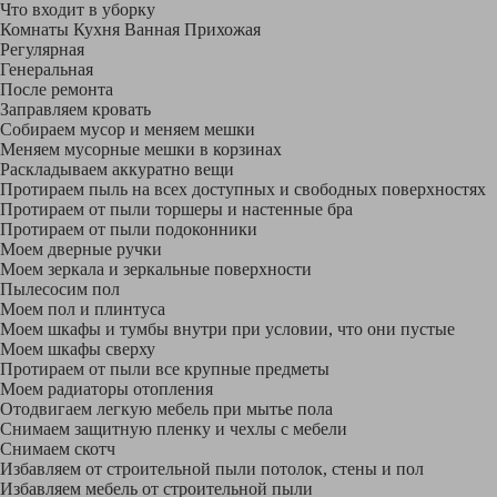
Что входит в уборку
Регу­лярная
Гене­ральная
После ремонта
Заправляем кровать
Собираем мусор и меняем мешки
Меняем мусорные мешки в корзинах
Раскладываем аккуратно вещи
Протираем пыль на всех доступных и свободных поверхностях
Протираем от пыли торшеры и настенные бра
Протираем от пыли подоконники
Моем дверные ручки
Моем зеркала и зеркальные поверхности
Пылесосим пол
Моем пол и плинтуса
Моем шкафы и тумбы внутри при условии, что они пустые
Моем шкафы сверху
Протираем от пыли все крупные предметы
Моем радиаторы отопления
Отодвигаем легкую мебель при мытье пола
Снимаем защитную пленку и чехлы с мебели
Снимаем скотч
Избавляем от строительной пыли потолок, стены и пол
Избавляем мебель от строительной пыли