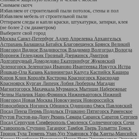
Снимаем скотч
Избавляем от строительной пыли потолок, стены и пол
Избавляем мебель от строительной пыли
Оттираем следы и капли краски, штукатурки, затирки, клея
(не более 2 см диаметром)
Выберите свой город
Москва
Санкт-Петербург
Адлер
Апрелевка
Архангельск
Астрахань
Балашиха
Батайск
Благовещенск
Брянск
Великий
Новгород
Видное
Владивосток
Владимир
Волгоград
Вологда
Воронеж
Геленджик
Грозный
Дзержинск
Дмитров
Долгопрудный
Домодедово
Екатеринбург
Жуковский
Зеленогорск
Зеленоград
Иваново
Ивантеевка
Иркутск
Истра
Йошкар-Ола
Казань
Калининград
Калуга
Каспийск
Кашира
Киров
Клин
Королёв
Кострома
Красногорск
Краснодар
Красноярск
Курган
Липецк
Лобня
Люберцы
Магадан
Магнитогорск
Махачкала
Мурманск
Мытищи
Набережные
Челны
Нальчик
Наро-Фоминск
Нижневартовск
Нижний
Новгород
Новая Москва
Новокузнецк
Новороссийск
Новосибирск
Ногинск
Обнинск
Одинцово
Омск
Павловский
Посад
Пенза
Пермь
Подольск
Пушкино
Пятигорск
Раменское
Реутов
Ростов-на-Дону
Рязань
Самара
Саранск
Саратов
Сергиев
Посад
Серпухов
Симферополь
Смоленск
Солнечногорск
Сочи
Ставрополь
Ступино
Таганрог
Тамбов
Тверь
Тольятти
Томск
Троицк
Тула
Тюмень
Улан-Удэ
Ульяновск
Уфа
Ханты-Мансийск