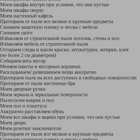
Моем шкафы внутри при условии, что они пустые
Моем шкафы сверху
Моем настенный кафель
Протираем от пыли все мелкие и крупные предметы
Снимаем защитную пленку и чехлы с мебели
Снимаем скотч
Избавляем от строительной пыли потолок, стены и пол
Избавляем мебель от строительной пыли
Оттираем следы и капли краски, штукатурки, затирки, клея
(не более 2 см диаметром)
Собираем весь мусор
Меняем пакеты в мусорных корзинах
Раскладываем/ развешиваем вещи аккуратно
Протираем пыль на всех доступных и свободных поверхностях
Протираем от пыли настенные бра
Моем дверные ручки
Моем зеркала и зеркальные поверхности
Пылесосим коврик и пол
Моем пол и плинтуса
Аккуратно расставляем обувь
Моем все шкафы и ящики при условии, что они пустые
Моем двери
Моем розетки/ выключатели
Протираем от пыли все мелкие и крупные предметы
Снимаем защитную пленку и чехлы с мебели