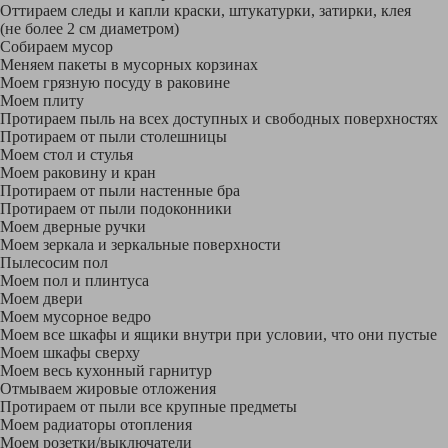
Оттираем следы и капли краски, штукатурки, затирки, клея
(не более 2 см диаметром)
Собираем мусор
Меняем пакеты в мусорных корзинах
Моем грязную посуду в раковине
Моем плиту
Протираем пыль на всех доступных и свободных поверхностях
Протираем от пыли столешницы
Моем стол и стулья
Моем раковину и кран
Протираем от пыли настенные бра
Протираем от пыли подоконники
Моем дверные ручки
Моем зеркала и зеркальные поверхности
Пылесосим пол
Моем пол и плинтуса
Моем двери
Моем мусорное ведро
Моем все шкафы и ящики внутри при условии, что они пустые
Моем шкафы сверху
Моем весь кухонный гарнитур
Отмываем жировые отложения
Протираем от пыли все крупные предметы
Моем радиаторы отопления
Моем розетки/выключатели