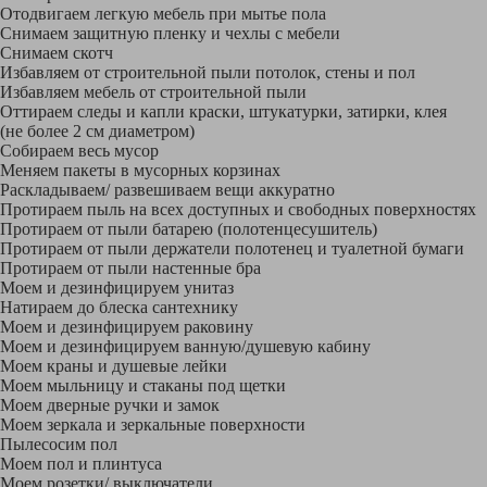
Отодвигаем легкую мебель при мытье пола
Снимаем защитную пленку и чехлы с мебели
Снимаем скотч
Избавляем от строительной пыли потолок, стены и пол
Избавляем мебель от строительной пыли
Оттираем следы и капли краски, штукатурки, затирки, клея
(не более 2 см диаметром)
Собираем весь мусор
Меняем пакеты в мусорных корзинах
Раскладываем/ развешиваем вещи аккуратно
Протираем пыль на всех доступных и свободных поверхностях
Протираем от пыли батарею (полотенцесушитель)
Протираем от пыли держатели полотенец и туалетной бумаги
Протираем от пыли настенные бра
Моем и дезинфицируем унитаз
Натираем до блеска сантехнику
Моем и дезинфицируем раковину
Моем и дезинфицируем ванную/душевую кабину
Моем краны и душевые лейки
Моем мыльницу и стаканы под щетки
Моем дверные ручки и замок
Моем зеркала и зеркальные поверхности
Пылесосим пол
Моем пол и плинтуса
Моем розетки/ выключатели