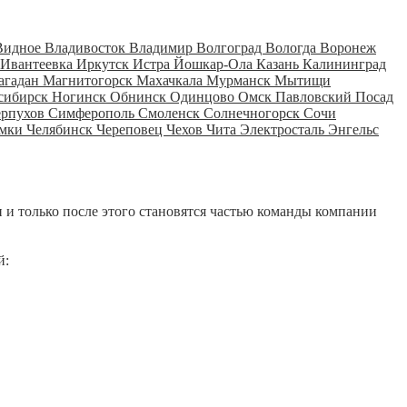
Видное
Владивосток
Владимир
Волгоград
Вологда
Воронеж
Ивантеевка
Иркутск
Истра
Йошкар-Ола
Казань
Калининград
агадан
Магнитогорск
Махачкала
Мурманск
Мытищи
сибирск
Ногинск
Обнинск
Одинцово
Омск
Павловский Посад
ерпухов
Симферополь
Смоленск
Солнечногорск
Сочи
мки
Челябинск
Череповец
Чехов
Чита
Электросталь
Энгельс
 и только после этого становятся частью команды компании
й: