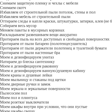
Снимаем защитную пленку и чехлы с мебели
Снимаем скотч
Избавляем от строительной пыли потолок, стены и пол
Избавляем мебель от строительной пыли
Оттираем следы и капли краски, штукатурки, затирки, клея (не 
Собираем весь мусор
Меняем пакеты в мусорных корзинах
Раскладываем/ развешиваем вещи аккуратно
Протираем пыль на всех доступных и свободных поверхностях
Протираем от пыли батарею (полотенцесушитель)
Протираем от пыли держатели полотенец и туалетной бумаги
Протираем от пыли настенные бра
Моем и дезинфицируем унитаз
Натираем до блеска сантехнику
Моем и дезинфицируем раковину
Моем и дезинфицируем ванную/душевую кабину
Моем краны и душевые лейки
Моем мыльницу и стаканы под щетки
Моем дверные ручки и замок
Моем зеркала и зеркальные поверхности
Пылесосим пол
Моем пол и плинтуса
Моем розетки/ выключатели
Моем шкафы внутри при условии, что они пустые
Моем шкафы сверху