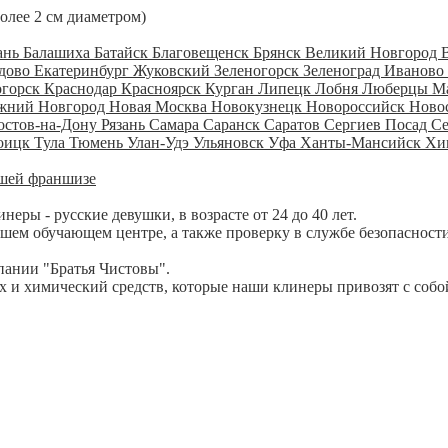
более 2 см диаметром)
ань
Балашиха
Батайск
Благовещенск
Брянск
Великий Новгород
дово
Екатеринбург
Жуковский
Зеленогорск
Зеленоград
Иваново
огорск
Краснодар
Красноярск
Курган
Липецк
Лобня
Люберцы
М
жний Новгород
Новая Москва
Новокузнецк
Новороссийск
Ново
остов-на-Дону
Рязань
Самара
Саранск
Саратов
Сергиев Посад
С
оицк
Тула
Тюмень
Улан-Удэ
Ульяновск
Уфа
Ханты-Мансийск
Хи
шей франшизе
ры - русские девушки, в возрасте от 24 до 40 лет.
шем обучающем центре, а также проверку в службе безопасности
пании "Братья Чистовы".
 и химический средств, которые наши клинеры привозят с собо