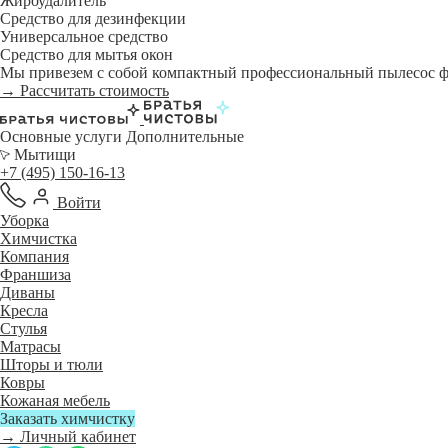
Жироудалитель
Средство для дезинфекции
Универсальное средство
Средство для мытья окон
Мы привезем с собой компактный профессиональный пылесос фи
→ Рассчитать стоимость
Основные услуги
Дополнительные
Мытищи
+7 (495) 150-16-13
Войти
Уборка
Химчистка
Компания
Франшиза
Диваны
Кресла
Стулья
Матрасы
Шторы и тюли
Ковры
Кожаная мебель
Заказать химчистку
→ Личный кабинет