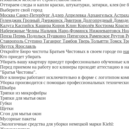
Оттираем следы и капли краски, штукатурки, затирки, клея (не 
Выберите свой город
Москва
Санкт-Петербург
Адлер
Апрелевка
Архангельск
Астрах
Геленджик
Грозный
Дзержинск
Дмитров
Долгопрудный
Домоде
Калуга
Каспийск
Кашира
Киров
Клин
Королёв
Кострома
Красн
Набережные Челны
Нальчик
Наро-Фоминск
Нижневартовск
Ни
Пенза
Пермь
Подольск
Пушкино
Пятигорск
Раменское
Реутов
Р
Ставрополь
Ступино
Таганрог
Тамбов
Тверь
Тольятти
Томск
Тр
Якутск
Ярославль
Откройте Бюро чистоты Братьев Чистовых в своем городе по
на
Кто приедет убирать
Убирать вашу квартиру приедут профессионально обученные клине
Перед приемом на работу все клинеры проходят аттестацию в на
"Братья Чистовы".
Все клинеры работают исключительно в форме с логотипом ком
Уборка производится с помощью профессиональных технических
Швабра
Тряпки из микрофибры
Тряпки для мытья окон
Губки
Щетки
Сгон для мытья окон
Мусорные пакеты
Экологичные средства для уборки немецкой марки Kiehl: