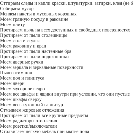
Оттираем следы и капли краски, штукатурки, затирки, клея (не 
Собираем мусор
Меняем пакеты в мусорных корзинах
Моем грязную посуду в раковине
Моем плиту
Протираем пыль на всех доступных и свободных поверхностях
Протираем от пыли столешницы
Моем стол и стулья
Моем раковину и кран
Протираем от пыли настенные бра
Протираем от пыли подоконники
Моем дверные ручки
Моем зеркала и зеркальные поверхности
Пылесосим пол
Моем пол и плинтуса
Моем двери
Моем мусорное ведро
Моем все шкафы и ящики внутри при условии, что они пустые
Моем шкафы сверху
Моем весь кухонный гарнитур
Отмываем жировые отложения
Протираем от пыли все крупные предметы
Моем радиаторы отопления
Моем розетки/выключатели
Отодвигаем легкую мебель при мытье пола