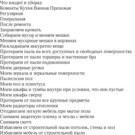
Что входит в уборку
Регу­лярная
Гене­ральная
После ремонта
Заправляем кровать
Собираем мусор и меняем мешки
Меняем мусорные мешки в корзинах
Раскладываем аккуратно вещи
Протираем пыль на всех доступных и свободных поверхностях
Протираем от пыли торшеры и настенные бра
Протираем от пыли подоконники
Моем дверные ручки
Моем зеркала и зеркальные поверхности
Пылесосим пол
Моем пол и плинтуса
Моем шкафы и тумбы внутри при условии, что они пустые
Моем шкафы сверху
Протираем от пыли все крупные предметы
Моем радиаторы отопления
Отодвигаем легкую мебель при мытье пола
Снимаем защитную пленку и чехлы с мебели
Снимаем скотч
Избавляем от строительной пыли потолок, стены и пол
Избавляем мебель от строительной пыли