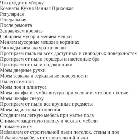
Что входит в уборку
Регу­лярная
Гене­ральная
После ремонта
Заправляем кровать
Собираем мусор и меняем мешки
Меняем мусорные мешки в корзинах
Раскладываем аккуратно вещи
Протираем пыль на всех доступных и свободных поверхностях
Протираем от пыли торшеры и настенные бра
Протираем от пыли подоконники
Моем дверные ручки
Моем зеркала и зеркальные поверхности
Пылесосим пол
Моем пол и плинтуса
Моем шкафы и тумбы внутри при условии, что они пустые
Моем шкафы сверху
Протираем от пыли все крупные предметы
Моем радиаторы отопления
Отодвигаем легкую мебель при мытье пола
Снимаем защитную пленку и чехлы с мебели
Снимаем скотч
Избавляем от строительной пыли потолок, стены и пол
Избавляем мебель от строительной пыли