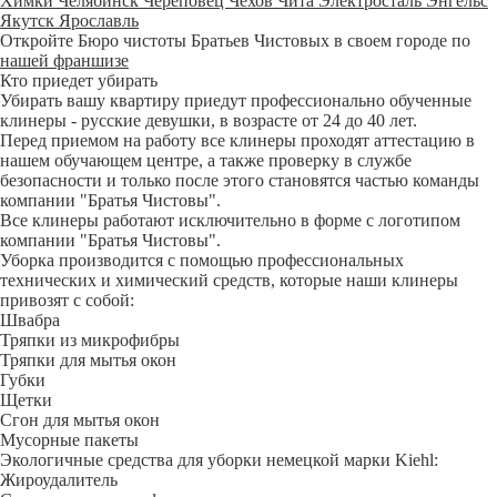
Химки
Челябинск
Череповец
Чехов
Чита
Электросталь
Энгельс
Якутск
Ярославль
Откройте Бюро чистоты Братьев Чистовых в своем городе по
нашей франшизе
Кто приедет убирать
Убирать вашу квартиру приедут профессионально обученные
клинеры - русские девушки, в возрасте от 24 до 40 лет.
Перед приемом на работу все клинеры проходят аттестацию в
нашем обучающем центре, а также проверку в службе
безопасности и только после этого становятся частью команды
компании "Братья Чистовы".
Все клинеры работают исключительно в форме с логотипом
компании "Братья Чистовы".
Уборка производится с помощью профессиональных
технических и химический средств, которые наши клинеры
привозят с собой:
Швабра
Тряпки из микрофибры
Тряпки для мытья окон
Губки
Щетки
Сгон для мытья окон
Мусорные пакеты
Экологичные средства для уборки немецкой марки Kiehl:
Жироудалитель