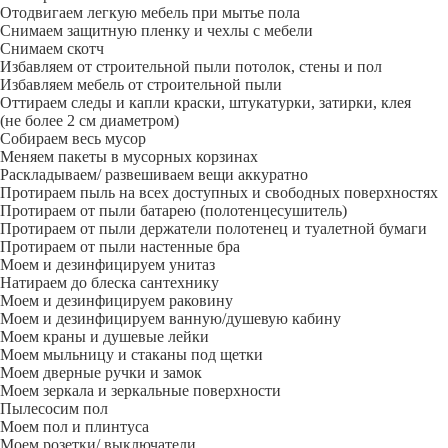
Отодвигаем легкую мебель при мытье пола
Снимаем защитную пленку и чехлы с мебели
Снимаем скотч
Избавляем от строительной пыли потолок, стены и пол
Избавляем мебель от строительной пыли
Оттираем следы и капли краски, штукатурки, затирки, клея
(не более 2 см диаметром)
Собираем весь мусор
Меняем пакеты в мусорных корзинах
Раскладываем/ развешиваем вещи аккуратно
Протираем пыль на всех доступных и свободных поверхностях
Протираем от пыли батарею (полотенцесушитель)
Протираем от пыли держатели полотенец и туалетной бумаги
Протираем от пыли настенные бра
Моем и дезинфицируем унитаз
Натираем до блеска сантехнику
Моем и дезинфицируем раковину
Моем и дезинфицируем ванную/душевую кабину
Моем краны и душевые лейки
Моем мыльницу и стаканы под щетки
Моем дверные ручки и замок
Моем зеркала и зеркальные поверхности
Пылесосим пол
Моем пол и плинтуса
Моем розетки/ выключатели