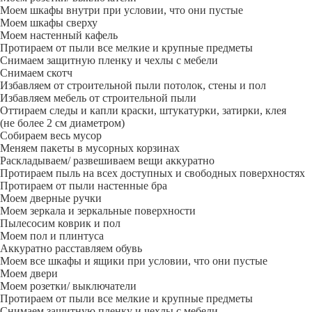
Моем шкафы внутри при условии, что они пустые
Моем шкафы сверху
Моем настенный кафель
Протираем от пыли все мелкие и крупные предметы
Снимаем защитную пленку и чехлы с мебели
Снимаем скотч
Избавляем от строительной пыли потолок, стены и пол
Избавляем мебель от строительной пыли
Оттираем следы и капли краски, штукатурки, затирки, клея
(не более 2 см диаметром)
Собираем весь мусор
Меняем пакеты в мусорных корзинах
Раскладываем/ развешиваем вещи аккуратно
Протираем пыль на всех доступных и свободных поверхностях
Протираем от пыли настенные бра
Моем дверные ручки
Моем зеркала и зеркальные поверхности
Пылесосим коврик и пол
Моем пол и плинтуса
Аккуратно расставляем обувь
Моем все шкафы и ящики при условии, что они пустые
Моем двери
Моем розетки/ выключатели
Протираем от пыли все мелкие и крупные предметы
Снимаем защитную пленку и чехлы с мебели