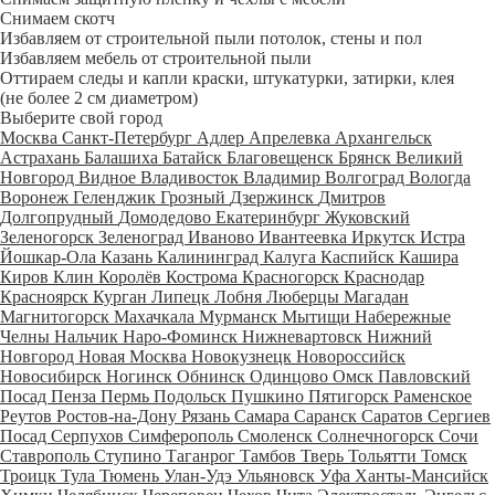
Снимаем скотч
Избавляем от строительной пыли потолок, стены и пол
Избавляем мебель от строительной пыли
Оттираем следы и капли краски, штукатурки, затирки, клея
(не более 2 см диаметром)
Выберите свой город
Москва
Санкт-Петербург
Адлер
Апрелевка
Архангельск
Астрахань
Балашиха
Батайск
Благовещенск
Брянск
Великий
Новгород
Видное
Владивосток
Владимир
Волгоград
Вологда
Воронеж
Геленджик
Грозный
Дзержинск
Дмитров
Долгопрудный
Домодедово
Екатеринбург
Жуковский
Зеленогорск
Зеленоград
Иваново
Ивантеевка
Иркутск
Истра
Йошкар-Ола
Казань
Калининград
Калуга
Каспийск
Кашира
Киров
Клин
Королёв
Кострома
Красногорск
Краснодар
Красноярск
Курган
Липецк
Лобня
Люберцы
Магадан
Магнитогорск
Махачкала
Мурманск
Мытищи
Набережные
Челны
Нальчик
Наро-Фоминск
Нижневартовск
Нижний
Новгород
Новая Москва
Новокузнецк
Новороссийск
Новосибирск
Ногинск
Обнинск
Одинцово
Омск
Павловский
Посад
Пенза
Пермь
Подольск
Пушкино
Пятигорск
Раменское
Реутов
Ростов-на-Дону
Рязань
Самара
Саранск
Саратов
Сергиев
Посад
Серпухов
Симферополь
Смоленск
Солнечногорск
Сочи
Ставрополь
Ступино
Таганрог
Тамбов
Тверь
Тольятти
Томск
Троицк
Тула
Тюмень
Улан-Удэ
Ульяновск
Уфа
Ханты-Мансийск