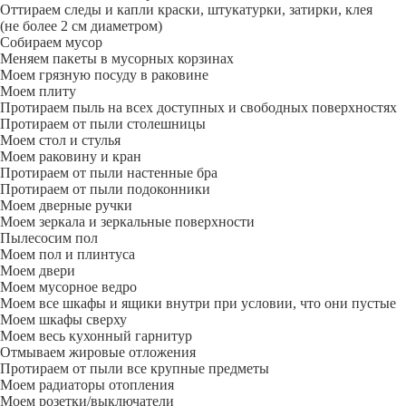
Оттираем следы и капли краски, штукатурки, затирки, клея
(не более 2 см диаметром)
Собираем мусор
Меняем пакеты в мусорных корзинах
Моем грязную посуду в раковине
Моем плиту
Протираем пыль на всех доступных и свободных поверхностях
Протираем от пыли столешницы
Моем стол и стулья
Моем раковину и кран
Протираем от пыли настенные бра
Протираем от пыли подоконники
Моем дверные ручки
Моем зеркала и зеркальные поверхности
Пылесосим пол
Моем пол и плинтуса
Моем двери
Моем мусорное ведро
Моем все шкафы и ящики внутри при условии, что они пустые
Моем шкафы сверху
Моем весь кухонный гарнитур
Отмываем жировые отложения
Протираем от пыли все крупные предметы
Моем радиаторы отопления
Моем розетки/выключатели