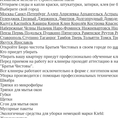
Оттираем следы и капли краски, штукатурки, затирки, клея (не 
Выберите свой город
Москва
Санкт-Петербург
Адлер
Апрелевка
Архангельск
Астрах
Геленджик
Грозный
Дзержинск
Дмитров
Долгопрудный
Домоде
Калуга
Каспийск
Кашира
Киров
Клин
Королёв
Кострома
Красн
Набережные Челны
Нальчик
Наро-Фоминск
Нижневартовск
Ни
Пенза
Пермь
Подольск
Пушкино
Пятигорск
Раменское
Реутов
Р
Ставрополь
Ступино
Таганрог
Тамбов
Тверь
Тольятти
Томск
Тр
Якутск
Ярославль
Откройте Бюро чистоты Братьев Чистовых в своем городе по
на
Кто приедет убирать
Убирать вашу квартиру приедут профессионально обученные клине
Перед приемом на работу все клинеры проходят аттестацию в на
"Братья Чистовы".
Все клинеры работают исключительно в форме с логотипом ком
Уборка производится с помощью профессиональных технических
Швабра
Тряпки из микрофибры
Тряпки для мытья окон
Губки
Щетки
Сгон для мытья окон
Мусорные пакеты
Экологичные средства для уборки немецкой марки Kiehl: