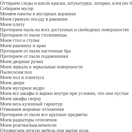
Оттираем следы и капли краски, штукатурки, затирки, клея (не 
Собираем мусор
Меняем пакеты в мусорных корзинах
Моем грязную посуду в раковине
Моем плиту
Протираем пыль на всех доступных и свободных поверхностях
Протираем от пыли столешницы
Моем стол и стулья
Моем раковину и кран
Протираем от пыли настенные бра
Протираем от пыли подоконники
Моем дверные ручки
Моем зеркала и зеркальные поверхности
Пылесосим пол
Моем пол и плинтуса
Моем двери
Моем мусорное ведро
Моем все шкафы и ящики внутри при условии, что они пустые
Моем шкафы сверху
Моем весь кухонный гарнитур
Отмываем жировые отложения
Протираем от пыли все крупные предметы
Моем радиаторы отопления
Моем розетки/выключатели
Отодвигаем легкую мебель при мытье пола