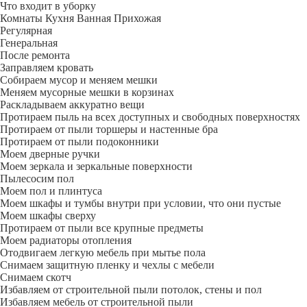
Что входит в уборку
Регу­лярная
Гене­ральная
После ремонта
Заправляем кровать
Собираем мусор и меняем мешки
Меняем мусорные мешки в корзинах
Раскладываем аккуратно вещи
Протираем пыль на всех доступных и свободных поверхностях
Протираем от пыли торшеры и настенные бра
Протираем от пыли подоконники
Моем дверные ручки
Моем зеркала и зеркальные поверхности
Пылесосим пол
Моем пол и плинтуса
Моем шкафы и тумбы внутри при условии, что они пустые
Моем шкафы сверху
Протираем от пыли все крупные предметы
Моем радиаторы отопления
Отодвигаем легкую мебель при мытье пола
Снимаем защитную пленку и чехлы с мебели
Снимаем скотч
Избавляем от строительной пыли потолок, стены и пол
Избавляем мебель от строительной пыли