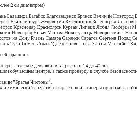
более 2 см диаметром)
ань
Балашиха
Батайск
Благовещенск
Брянск
Великий Новгород
дово
Екатеринбург
Жуковский
Зеленогорск
Зеленоград
Иваново
огорск
Краснодар
Красноярск
Курган
Липецк
Лобня
Люберцы
М
жний Новгород
Новая Москва
Новокузнецк
Новороссийск
Ново
остов-на-Дону
Рязань
Самара
Саранск
Саратов
Сергиев Посад
С
оицк
Тула
Тюмень
Улан-Удэ
Ульяновск
Уфа
Ханты-Мансийск
Хи
шей франшизе
ры - русские девушки, в возрасте от 24 до 40 лет.
шем обучающем центре, а также проверку в службе безопасности
пании "Братья Чистовы".
 и химический средств, которые наши клинеры привозят с собо