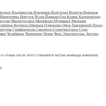
Видное
Владивосток
Владимир
Волгоград
Вологда
Воронеж
Ивантеевка
Иркутск
Истра
Йошкар-Ола
Казань
Калининград
агадан
Магнитогорск
Махачкала
Мурманск
Мытищи
сибирск
Ногинск
Обнинск
Одинцово
Омск
Павловский Посад
ерпухов
Симферополь
Смоленск
Солнечногорск
Сочи
мки
Челябинск
Череповец
Чехов
Чита
Электросталь
Энгельс
 и только после этого становятся частью команды компании
й: