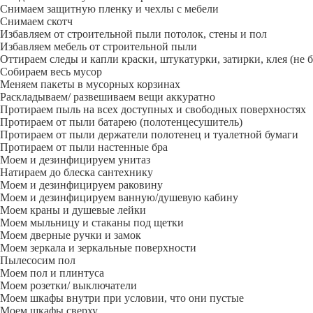
Снимаем защитную пленку и чехлы с мебели
Снимаем скотч
Избавляем от строительной пыли потолок, стены и пол
Избавляем мебель от строительной пыли
Оттираем следы и капли краски, штукатурки, затирки, клея (не 
Собираем весь мусор
Меняем пакеты в мусорных корзинах
Раскладываем/ развешиваем вещи аккуратно
Протираем пыль на всех доступных и свободных поверхностях
Протираем от пыли батарею (полотенцесушитель)
Протираем от пыли держатели полотенец и туалетной бумаги
Протираем от пыли настенные бра
Моем и дезинфицируем унитаз
Натираем до блеска сантехнику
Моем и дезинфицируем раковину
Моем и дезинфицируем ванную/душевую кабину
Моем краны и душевые лейки
Моем мыльницу и стаканы под щетки
Моем дверные ручки и замок
Моем зеркала и зеркальные поверхности
Пылесосим пол
Моем пол и плинтуса
Моем розетки/ выключатели
Моем шкафы внутри при условии, что они пустые
Моем шкафы сверху