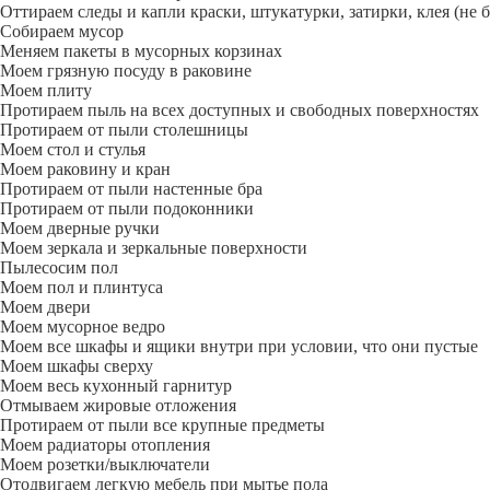
Оттираем следы и капли краски, штукатурки, затирки, клея (не 
Собираем мусор
Меняем пакеты в мусорных корзинах
Моем грязную посуду в раковине
Моем плиту
Протираем пыль на всех доступных и свободных поверхностях
Протираем от пыли столешницы
Моем стол и стулья
Моем раковину и кран
Протираем от пыли настенные бра
Протираем от пыли подоконники
Моем дверные ручки
Моем зеркала и зеркальные поверхности
Пылесосим пол
Моем пол и плинтуса
Моем двери
Моем мусорное ведро
Моем все шкафы и ящики внутри при условии, что они пустые
Моем шкафы сверху
Моем весь кухонный гарнитур
Отмываем жировые отложения
Протираем от пыли все крупные предметы
Моем радиаторы отопления
Моем розетки/выключатели
Отодвигаем легкую мебель при мытье пола