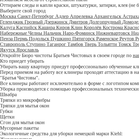
Оттираем следы и капли краски, штукатурки, затирки, клея (не 
Выберите свой город
Москва
Санкт-Петербург
Адлер
Апрелевка
Архангельск
Астрах
Геленджик
Грозный
Дзержинск
Дмитров
Долгопрудный
Домоде
Калуга
Каспийск
Кашира
Киров
Клин
Королёв
Кострома
Красн
Набережные Челны
Нальчик
Наро-Фоминск
Нижневартовск
Ни
Пенза
Пермь
Подольск
Пушкино
Пятигорск
Раменское
Реутов
Р
Ставрополь
Ступино
Таганрог
Тамбов
Тверь
Тольятти
Томск
Тр
Якутск
Ярославль
Откройте Бюро чистоты Братьев Чистовых в своем городе по
на
Кто приедет убирать
Убирать вашу квартиру приедут профессионально обученные клине
Перед приемом на работу все клинеры проходят аттестацию в на
"Братья Чистовы".
Все клинеры работают исключительно в форме с логотипом ком
Уборка производится с помощью профессиональных технических
Швабра
Тряпки из микрофибры
Тряпки для мытья окон
Губки
Щетки
Сгон для мытья окон
Мусорные пакеты
Экологичные средства для уборки немецкой марки Kiehl: