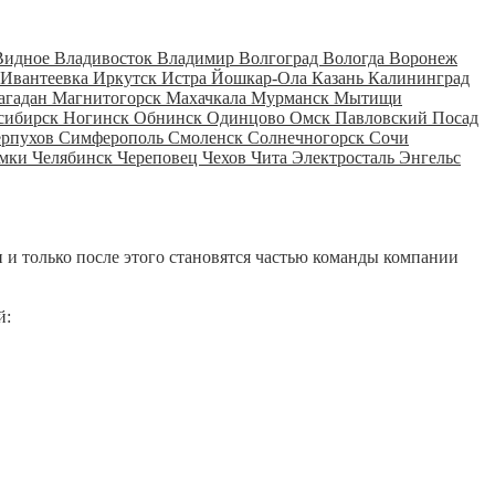
Видное
Владивосток
Владимир
Волгоград
Вологда
Воронеж
Ивантеевка
Иркутск
Истра
Йошкар-Ола
Казань
Калининград
агадан
Магнитогорск
Махачкала
Мурманск
Мытищи
сибирск
Ногинск
Обнинск
Одинцово
Омск
Павловский Посад
ерпухов
Симферополь
Смоленск
Солнечногорск
Сочи
мки
Челябинск
Череповец
Чехов
Чита
Электросталь
Энгельс
 и только после этого становятся частью команды компании
й: