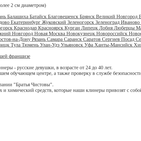
более 2 см диаметром)
ань
Балашиха
Батайск
Благовещенск
Брянск
Великий Новгород
дово
Екатеринбург
Жуковский
Зеленогорск
Зеленоград
Иваново
огорск
Краснодар
Красноярск
Курган
Липецк
Лобня
Люберцы
М
жний Новгород
Новая Москва
Новокузнецк
Новороссийск
Ново
остов-на-Дону
Рязань
Самара
Саранск
Саратов
Сергиев Посад
С
оицк
Тула
Тюмень
Улан-Удэ
Ульяновск
Уфа
Ханты-Мансийск
Хи
шей франшизе
ры - русские девушки, в возрасте от 24 до 40 лет.
шем обучающем центре, а также проверку в службе безопасности
пании "Братья Чистовы".
 и химический средств, которые наши клинеры привозят с собо