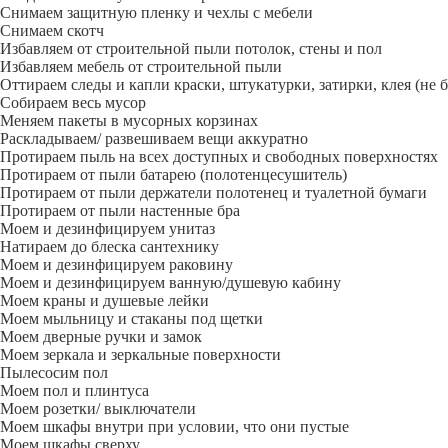
Снимаем защитную пленку и чехлы с мебели
Снимаем скотч
Избавляем от строительной пыли потолок, стены и пол
Избавляем мебель от строительной пыли
Оттираем следы и капли краски, штукатурки, затирки, клея (не 
Собираем весь мусор
Меняем пакеты в мусорных корзинах
Раскладываем/ развешиваем вещи аккуратно
Протираем пыль на всех доступных и свободных поверхностях
Протираем от пыли батарею (полотенцесушитель)
Протираем от пыли держатели полотенец и туалетной бумаги
Протираем от пыли настенные бра
Моем и дезинфицируем унитаз
Натираем до блеска сантехнику
Моем и дезинфицируем раковину
Моем и дезинфицируем ванную/душевую кабину
Моем краны и душевые лейки
Моем мыльницу и стаканы под щетки
Моем дверные ручки и замок
Моем зеркала и зеркальные поверхности
Пылесосим пол
Моем пол и плинтуса
Моем розетки/ выключатели
Моем шкафы внутри при условии, что они пустые
Моем шкафы сверху