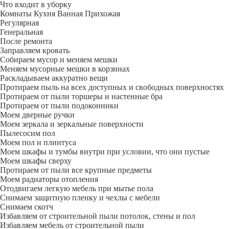
Что входит в уборку
Регу­лярная
Гене­ральная
После ремонта
Заправляем кровать
Собираем мусор и меняем мешки
Меняем мусорные мешки в корзинах
Раскладываем аккуратно вещи
Протираем пыль на всех доступных и свободных поверхностях
Протираем от пыли торшеры и настенные бра
Протираем от пыли подоконники
Моем дверные ручки
Моем зеркала и зеркальные поверхности
Пылесосим пол
Моем пол и плинтуса
Моем шкафы и тумбы внутри при условии, что они пустые
Моем шкафы сверху
Протираем от пыли все крупные предметы
Моем радиаторы отопления
Отодвигаем легкую мебель при мытье пола
Снимаем защитную пленку и чехлы с мебели
Снимаем скотч
Избавляем от строительной пыли потолок, стены и пол
Избавляем мебель от строительной пыли