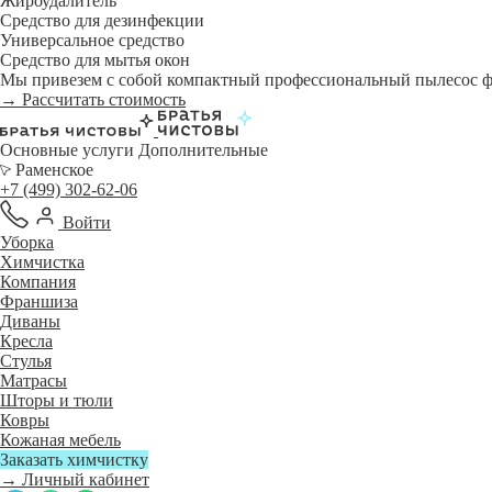
Жироудалитель
Средство для дезинфекции
Универсальное средство
Средство для мытья окон
Мы привезем с собой компактный профессиональный пылесос фи
→ Рассчитать стоимость
Основные услуги
Дополнительные
Раменское
+7 (499) 302-62-06
Войти
Уборка
Химчистка
Компания
Франшиза
Диваны
Кресла
Стулья
Матрасы
Шторы и тюли
Ковры
Кожаная мебель
Заказать химчистку
→ Личный кабинет