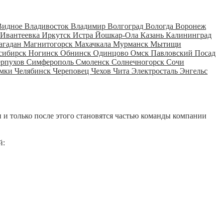
Видное
Владивосток
Владимир
Волгоград
Вологда
Воронеж
Ивантеевка
Иркутск
Истра
Йошкар-Ола
Казань
Калининград
агадан
Магнитогорск
Махачкала
Мурманск
Мытищи
сибирск
Ногинск
Обнинск
Одинцово
Омск
Павловский Посад
ерпухов
Симферополь
Смоленск
Солнечногорск
Сочи
мки
Челябинск
Череповец
Чехов
Чита
Электросталь
Энгельс
 и только после этого становятся частью команды компании
й: