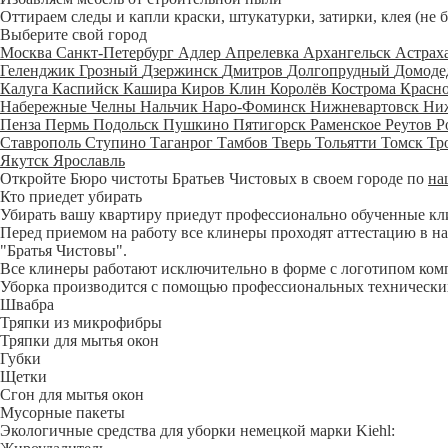
Оттираем следы и капли краски, штукатурки, затирки, клея (не 
Выберите свой город
Москва
Санкт-Петербург
Адлер
Апрелевка
Архангельск
Астрах
Геленджик
Грозный
Дзержинск
Дмитров
Долгопрудный
Домоде
Калуга
Каспийск
Кашира
Киров
Клин
Королёв
Кострома
Красн
Набережные Челны
Нальчик
Наро-Фоминск
Нижневартовск
Ни
Пенза
Пермь
Подольск
Пушкино
Пятигорск
Раменское
Реутов
Р
Ставрополь
Ступино
Таганрог
Тамбов
Тверь
Тольятти
Томск
Тр
Якутск
Ярославль
Откройте Бюро чистоты Братьев Чистовых в своем городе по
на
Кто приедет убирать
Убирать вашу квартиру приедут профессионально обученные клине
Перед приемом на работу все клинеры проходят аттестацию в на
"Братья Чистовы".
Все клинеры работают исключительно в форме с логотипом ком
Уборка производится с помощью профессиональных технических
Швабра
Тряпки из микрофибры
Тряпки для мытья окон
Губки
Щетки
Сгон для мытья окон
Мусорные пакеты
Экологичные средства для уборки немецкой марки Kiehl: