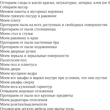
Оттираем следы и капли краски, штукатурки, затирки, клея (не 
Собираем мусор
Меняем пакеты в мусорных корзинах
Моем грязную посуду в раковине
Моем плиту
Протираем пыль на всех доступных и свободных поверхностях
Протираем от пыли столешницы
Моем стол и стулья
Моем раковину и кран
Протираем от пыли настенные бра
Протираем от пыли подоконники
Моем дверные ручки
Моем зеркала и зеркальные поверхности
Пылесосим пол
Моем пол и плинтуса
Моем двери
Моем мусорное ведро
Моем все шкафы и ящики внутри при условии, что они пустые
Моем шкафы сверху
Моем весь кухонный гарнитур
Отмываем жировые отложения
Протираем от пыли все крупные предметы
Моем радиаторы отопления
Моем розетки/выключатели
Отодвигаем легкую мебель при мытье пола