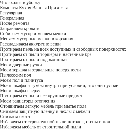
Что входит в уборку
Регу­лярная
Гене­ральная
После ремонта
Заправляем кровать
Собираем мусор и меняем мешки
Меняем мусорные мешки в корзинах
Раскладываем аккуратно вещи
Протираем пыль на всех доступных и свободных поверхностях
Протираем от пыли торшеры и настенные бра
Протираем от пыли подоконники
Моем дверные ручки
Моем зеркала и зеркальные поверхности
Пылесосим пол
Моем пол и плинтуса
Моем шкафы и тумбы внутри при условии, что они пустые
Моем шкафы сверху
Протираем от пыли все крупные предметы
Моем радиаторы отопления
Отодвигаем легкую мебель при мытье пола
Снимаем защитную пленку и чехлы с мебели
Снимаем скотч
Избавляем от строительной пыли потолок, стены и пол
Избавляем мебель от строительной пыли