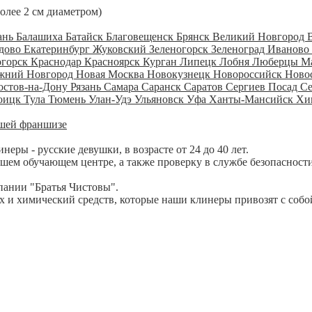
более 2 см диаметром)
ань
Балашиха
Батайск
Благовещенск
Брянск
Великий Новгород
дово
Екатеринбург
Жуковский
Зеленогорск
Зеленоград
Иваново
огорск
Краснодар
Красноярск
Курган
Липецк
Лобня
Люберцы
М
жний Новгород
Новая Москва
Новокузнецк
Новороссийск
Ново
остов-на-Дону
Рязань
Самара
Саранск
Саратов
Сергиев Посад
С
оицк
Тула
Тюмень
Улан-Удэ
Ульяновск
Уфа
Ханты-Мансийск
Хи
шей франшизе
ры - русские девушки, в возрасте от 24 до 40 лет.
шем обучающем центре, а также проверку в службе безопасности
пании "Братья Чистовы".
 и химический средств, которые наши клинеры привозят с собо