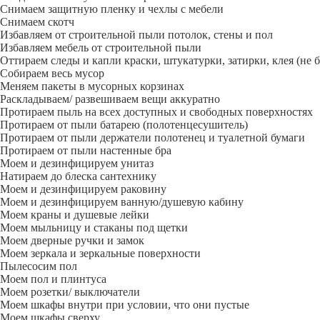
Снимаем защитную пленку и чехлы с мебели
Снимаем скотч
Избавляем от строительной пыли потолок, стены и пол
Избавляем мебель от строительной пыли
Оттираем следы и капли краски, штукатурки, затирки, клея (не 
Собираем весь мусор
Меняем пакеты в мусорных корзинах
Раскладываем/ развешиваем вещи аккуратно
Протираем пыль на всех доступных и свободных поверхностях
Протираем от пыли батарею (полотенцесушитель)
Протираем от пыли держатели полотенец и туалетной бумаги
Протираем от пыли настенные бра
Моем и дезинфицируем унитаз
Натираем до блеска сантехнику
Моем и дезинфицируем раковину
Моем и дезинфицируем ванную/душевую кабину
Моем краны и душевые лейки
Моем мыльницу и стаканы под щетки
Моем дверные ручки и замок
Моем зеркала и зеркальные поверхности
Пылесосим пол
Моем пол и плинтуса
Моем розетки/ выключатели
Моем шкафы внутри при условии, что они пустые
Моем шкафы сверху