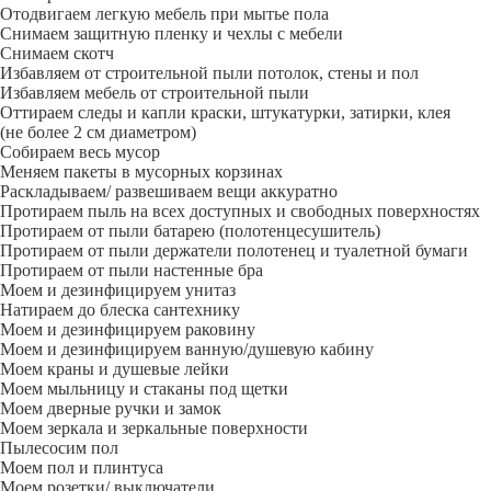
Отодвигаем легкую мебель при мытье пола
Снимаем защитную пленку и чехлы с мебели
Снимаем скотч
Избавляем от строительной пыли потолок, стены и пол
Избавляем мебель от строительной пыли
Оттираем следы и капли краски, штукатурки, затирки, клея
(не более 2 см диаметром)
Собираем весь мусор
Меняем пакеты в мусорных корзинах
Раскладываем/ развешиваем вещи аккуратно
Протираем пыль на всех доступных и свободных поверхностях
Протираем от пыли батарею (полотенцесушитель)
Протираем от пыли держатели полотенец и туалетной бумаги
Протираем от пыли настенные бра
Моем и дезинфицируем унитаз
Натираем до блеска сантехнику
Моем и дезинфицируем раковину
Моем и дезинфицируем ванную/душевую кабину
Моем краны и душевые лейки
Моем мыльницу и стаканы под щетки
Моем дверные ручки и замок
Моем зеркала и зеркальные поверхности
Пылесосим пол
Моем пол и плинтуса
Моем розетки/ выключатели