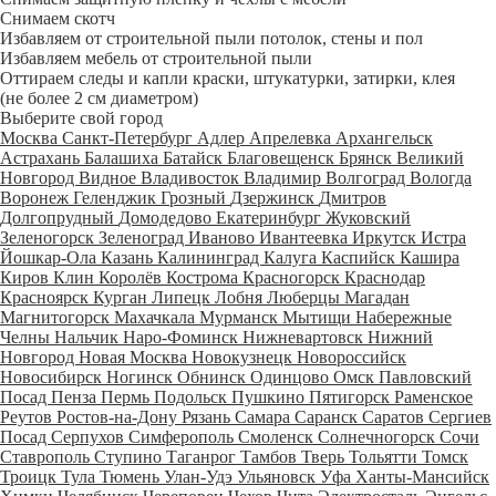
Снимаем скотч
Избавляем от строительной пыли потолок, стены и пол
Избавляем мебель от строительной пыли
Оттираем следы и капли краски, штукатурки, затирки, клея
(не более 2 см диаметром)
Выберите свой город
Москва
Санкт-Петербург
Адлер
Апрелевка
Архангельск
Астрахань
Балашиха
Батайск
Благовещенск
Брянск
Великий
Новгород
Видное
Владивосток
Владимир
Волгоград
Вологда
Воронеж
Геленджик
Грозный
Дзержинск
Дмитров
Долгопрудный
Домодедово
Екатеринбург
Жуковский
Зеленогорск
Зеленоград
Иваново
Ивантеевка
Иркутск
Истра
Йошкар-Ола
Казань
Калининград
Калуга
Каспийск
Кашира
Киров
Клин
Королёв
Кострома
Красногорск
Краснодар
Красноярск
Курган
Липецк
Лобня
Люберцы
Магадан
Магнитогорск
Махачкала
Мурманск
Мытищи
Набережные
Челны
Нальчик
Наро-Фоминск
Нижневартовск
Нижний
Новгород
Новая Москва
Новокузнецк
Новороссийск
Новосибирск
Ногинск
Обнинск
Одинцово
Омск
Павловский
Посад
Пенза
Пермь
Подольск
Пушкино
Пятигорск
Раменское
Реутов
Ростов-на-Дону
Рязань
Самара
Саранск
Саратов
Сергиев
Посад
Серпухов
Симферополь
Смоленск
Солнечногорск
Сочи
Ставрополь
Ступино
Таганрог
Тамбов
Тверь
Тольятти
Томск
Троицк
Тула
Тюмень
Улан-Удэ
Ульяновск
Уфа
Ханты-Мансийск