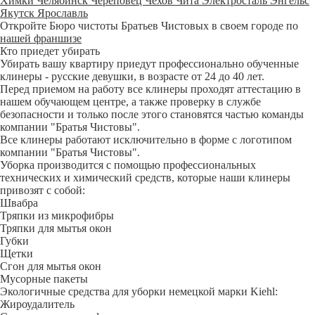
Химки
Челябинск
Череповец
Чехов
Чита
Электросталь
Энгельс
Якутск
Ярославль
Откройте Бюро чистоты Братьев Чистовых в своем городе по
нашей франшизе
Кто приедет убирать
Убирать вашу квартиру приедут профессионально обученные
клинеры - русские девушки, в возрасте от 24 до 40 лет.
Перед приемом на работу все клинеры проходят аттестацию в
нашем обучающем центре, а также проверку в службе
безопасности и только после этого становятся частью команды
компании "Братья Чистовы".
Все клинеры работают исключительно в форме с логотипом
компании "Братья Чистовы".
Уборка производится с помощью профессиональных
технических и химический средств, которые наши клинеры
привозят с собой:
Швабра
Тряпки из микрофибры
Тряпки для мытья окон
Губки
Щетки
Сгон для мытья окон
Мусорные пакеты
Экологичные средства для уборки немецкой марки Kiehl:
Жироудалитель