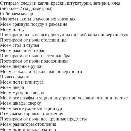
Оттираем следы и капли краски, штукатурки, затирки, клея
(не более 2 см диаметром)
Собираем мусор
Меняем пакеты в мусорных корзинах
Моем грязную посуду в раковине
Моем плиту
Протираем пыль на всех доступных и свободных поверхностях
Протираем от пыли столешницы
Моем стол и стулья
Моем раковину и кран
Протираем от пыли настенные бра
Протираем от пыли подоконники
Моем дверные ручки
Моем зеркала и зеркальные поверхности
Пылесосим пол
Моем пол и плинтуса
Моем двери
Моем мусорное ведро
Моем все шкафы и ящики внутри при условии, что они пустые
Моем шкафы сверху
Моем весь кухонный гарнитур
Отмываем жировые отложения
Протираем от пыли все крупные предметы
Моем радиаторы отопления
Моем розетки/выключатели