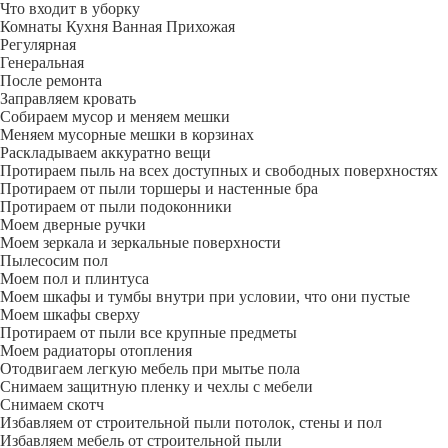
Что входит в уборку
Регу­лярная
Гене­ральная
После ремонта
Заправляем кровать
Собираем мусор и меняем мешки
Меняем мусорные мешки в корзинах
Раскладываем аккуратно вещи
Протираем пыль на всех доступных и свободных поверхностях
Протираем от пыли торшеры и настенные бра
Протираем от пыли подоконники
Моем дверные ручки
Моем зеркала и зеркальные поверхности
Пылесосим пол
Моем пол и плинтуса
Моем шкафы и тумбы внутри при условии, что они пустые
Моем шкафы сверху
Протираем от пыли все крупные предметы
Моем радиаторы отопления
Отодвигаем легкую мебель при мытье пола
Снимаем защитную пленку и чехлы с мебели
Снимаем скотч
Избавляем от строительной пыли потолок, стены и пол
Избавляем мебель от строительной пыли