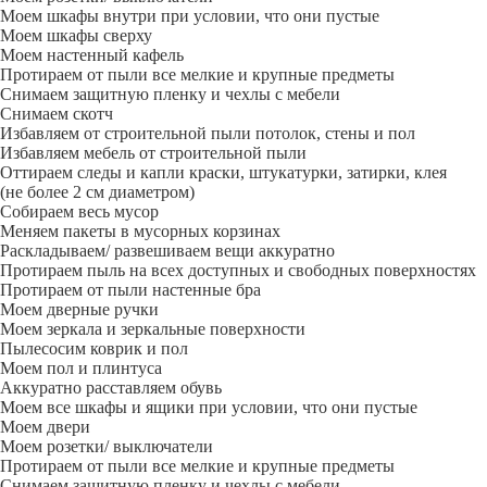
Моем шкафы внутри при условии, что они пустые
Моем шкафы сверху
Моем настенный кафель
Протираем от пыли все мелкие и крупные предметы
Снимаем защитную пленку и чехлы с мебели
Снимаем скотч
Избавляем от строительной пыли потолок, стены и пол
Избавляем мебель от строительной пыли
Оттираем следы и капли краски, штукатурки, затирки, клея
(не более 2 см диаметром)
Собираем весь мусор
Меняем пакеты в мусорных корзинах
Раскладываем/ развешиваем вещи аккуратно
Протираем пыль на всех доступных и свободных поверхностях
Протираем от пыли настенные бра
Моем дверные ручки
Моем зеркала и зеркальные поверхности
Пылесосим коврик и пол
Моем пол и плинтуса
Аккуратно расставляем обувь
Моем все шкафы и ящики при условии, что они пустые
Моем двери
Моем розетки/ выключатели
Протираем от пыли все мелкие и крупные предметы
Снимаем защитную пленку и чехлы с мебели