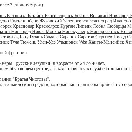
более 2 см диаметром)
ань
Балашиха
Батайск
Благовещенск
Брянск
Великий Новгород
дово
Екатеринбург
Жуковский
Зеленогорск
Зеленоград
Иваново
огорск
Краснодар
Красноярск
Курган
Липецк
Лобня
Люберцы
М
жний Новгород
Новая Москва
Новокузнецк
Новороссийск
Ново
остов-на-Дону
Рязань
Самара
Саранск
Саратов
Сергиев Посад
С
оицк
Тула
Тюмень
Улан-Удэ
Ульяновск
Уфа
Ханты-Мансийск
Хи
шей франшизе
ры - русские девушки, в возрасте от 24 до 40 лет.
шем обучающем центре, а также проверку в службе безопасности
пании "Братья Чистовы".
 и химический средств, которые наши клинеры привозят с собо