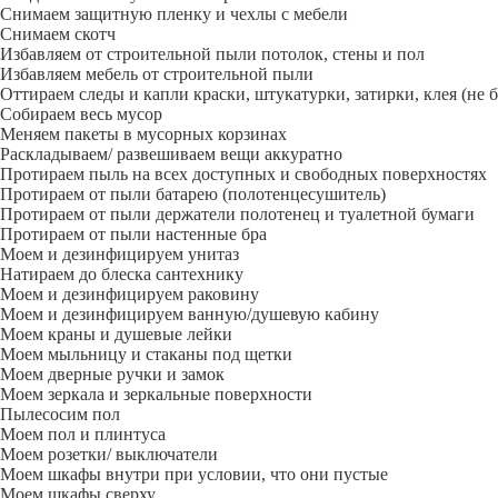
Снимаем защитную пленку и чехлы с мебели
Снимаем скотч
Избавляем от строительной пыли потолок, стены и пол
Избавляем мебель от строительной пыли
Оттираем следы и капли краски, штукатурки, затирки, клея (не 
Собираем весь мусор
Меняем пакеты в мусорных корзинах
Раскладываем/ развешиваем вещи аккуратно
Протираем пыль на всех доступных и свободных поверхностях
Протираем от пыли батарею (полотенцесушитель)
Протираем от пыли держатели полотенец и туалетной бумаги
Протираем от пыли настенные бра
Моем и дезинфицируем унитаз
Натираем до блеска сантехнику
Моем и дезинфицируем раковину
Моем и дезинфицируем ванную/душевую кабину
Моем краны и душевые лейки
Моем мыльницу и стаканы под щетки
Моем дверные ручки и замок
Моем зеркала и зеркальные поверхности
Пылесосим пол
Моем пол и плинтуса
Моем розетки/ выключатели
Моем шкафы внутри при условии, что они пустые
Моем шкафы сверху