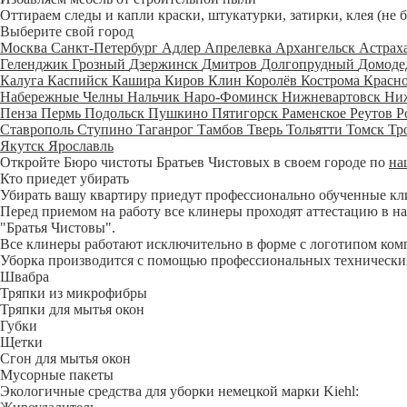
Оттираем следы и капли краски, штукатурки, затирки, клея (не 
Выберите свой город
Москва
Санкт-Петербург
Адлер
Апрелевка
Архангельск
Астрах
Геленджик
Грозный
Дзержинск
Дмитров
Долгопрудный
Домоде
Калуга
Каспийск
Кашира
Киров
Клин
Королёв
Кострома
Красн
Набережные Челны
Нальчик
Наро-Фоминск
Нижневартовск
Ни
Пенза
Пермь
Подольск
Пушкино
Пятигорск
Раменское
Реутов
Р
Ставрополь
Ступино
Таганрог
Тамбов
Тверь
Тольятти
Томск
Тр
Якутск
Ярославль
Откройте Бюро чистоты Братьев Чистовых в своем городе по
на
Кто приедет убирать
Убирать вашу квартиру приедут профессионально обученные клине
Перед приемом на работу все клинеры проходят аттестацию в на
"Братья Чистовы".
Все клинеры работают исключительно в форме с логотипом ком
Уборка производится с помощью профессиональных технических
Швабра
Тряпки из микрофибры
Тряпки для мытья окон
Губки
Щетки
Сгон для мытья окон
Мусорные пакеты
Экологичные средства для уборки немецкой марки Kiehl: