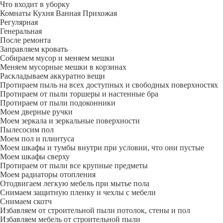
Что входит в уборку
Регу­лярная
Гене­ральная
После ремонта
Заправляем кровать
Собираем мусор и меняем мешки
Меняем мусорные мешки в корзинах
Раскладываем аккуратно вещи
Протираем пыль на всех доступных и свободных поверхностях
Протираем от пыли торшеры и настенные бра
Протираем от пыли подоконники
Моем дверные ручки
Моем зеркала и зеркальные поверхности
Пылесосим пол
Моем пол и плинтуса
Моем шкафы и тумбы внутри при условии, что они пустые
Моем шкафы сверху
Протираем от пыли все крупные предметы
Моем радиаторы отопления
Отодвигаем легкую мебель при мытье пола
Снимаем защитную пленку и чехлы с мебели
Снимаем скотч
Избавляем от строительной пыли потолок, стены и пол
Избавляем мебель от строительной пыли