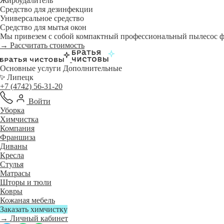
Жироудалитель
Средство для дезинфекции
Универсальное средство
Средство для мытья окон
Мы привезем с собой компактный профессиональный пылесос фи
→ Рассчитать стоимость
Основные услуги
Дополнительные
Липецк
+7 (4742) 56-31-20
Войти
Уборка
Химчистка
Компания
Франшиза
Диваны
Кресла
Стулья
Матрасы
Шторы и тюли
Ковры
Кожаная мебель
Заказать химчистку
→ Личный кабинет