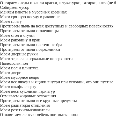
Оттираем следы и капли краски, штукатурки, затирки, клея (не 
Собираем мусор
Меняем пакеты в мусорных корзинах
Моем грязную посуду в раковине
Моем плиту
Протираем пыль на всех доступных и свободных поверхностях
Протираем от пыли столешницы
Моем стол и стулья
Моем раковину и кран
Протираем от пыли настенные бра
Протираем от пыли подоконники
Моем дверные ручки
Моем зеркала и зеркальные поверхности
Пылесосим пол
Моем пол и плинтуса
Моем двери
Моем мусорное ведро
Моем все шкафы и ящики внутри при условии, что они пустые
Моем шкафы сверху
Моем весь кухонный гарнитур
Отмываем жировые отложения
Протираем от пыли все крупные предметы
Моем радиаторы отопления
Моем розетки/выключатели
Отодвигаем легкую мебель при мытье пола