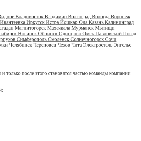
Видное
Владивосток
Владимир
Волгоград
Вологда
Воронеж
Ивантеевка
Иркутск
Истра
Йошкар-Ола
Казань
Калининград
агадан
Магнитогорск
Махачкала
Мурманск
Мытищи
сибирск
Ногинск
Обнинск
Одинцово
Омск
Павловский Посад
ерпухов
Симферополь
Смоленск
Солнечногорск
Сочи
мки
Челябинск
Череповец
Чехов
Чита
Электросталь
Энгельс
 и только после этого становятся частью команды компании
й: